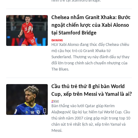
hình trẻ tại Stamford Bridge.
Chelsea nhắm Granit Xhaka: Bước
ngoặt chiến lược của Xabi Alonso
tại Stamford Bridge
HLV Xabi Alonso đang thúc đẩy Chelsea chiêu
mộ cậu học trò cũ Granit Xhaka từ
Sunderland. Thương vụ này đánh dấu sự thay
đổi lớn trong chính sách chuyển nhượng của
The Blues.
Cầu thủ trẻ thứ 8 ghi bàn World
Cup, xếp trên Messi và Yamal là ai?
Bàn thắng vào lưới Qatar giúp Kerim
Alajbegović lập kỷ lục hiếm tại World Cup. Cầu
thủ sinh năm 2007 cũng góp mặt trong top 10
chân sút trẻ nhất lịch sử, xếp trên Yamal và
Messi.