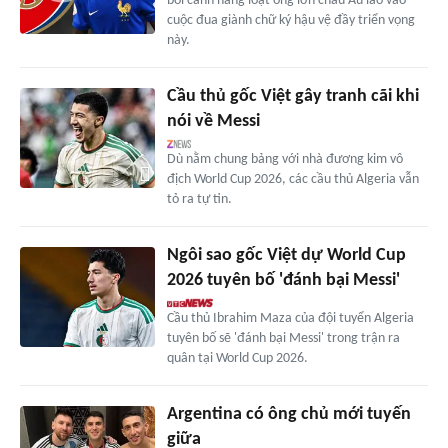
bối cảnh hàng loạt ông lớn châu Âu lao vào
cuộc đua giành chữ ký hậu vệ đầy triển vọng
này.
Cầu thủ gốc Việt gây tranh cãi khi
nói về Messi
Dù nằm chung bảng với nhà đương kim vô
địch World Cup 2026, các cầu thủ Algeria vẫn
tỏ ra tự tin.
Ngôi sao gốc Việt dự World Cup
2026 tuyên bố 'đánh bại Messi'
Cầu thủ Ibrahim Maza của đội tuyển Algeria
tuyên bố sẽ 'đánh bại Messi' trong trận ra
quân tại World Cup 2026.
Argentina có ông chủ mới tuyến
giữa