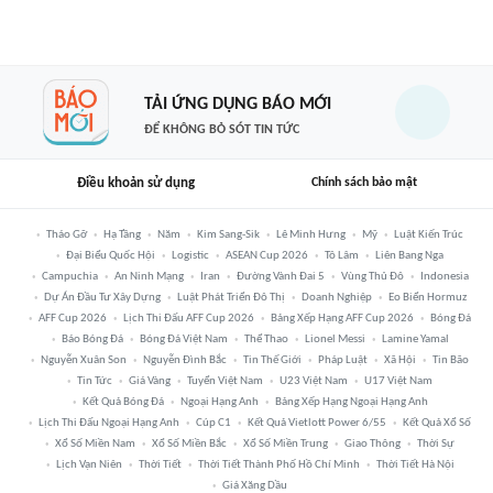
TẢI ỨNG DỤNG BÁO MỚI
ĐỂ KHÔNG BỎ SÓT TIN TỨC
Điều khoản sử dụng
Chính sách bảo mật
Tháo Gỡ
Hạ Tầng
Năm
Kim Sang-Sik
Lê Minh Hưng
Mỹ
Luật Kiến Trúc
Đại Biểu Quốc Hội
Logistic
ASEAN Cup 2026
Tô Lâm
Liên Bang Nga
Campuchia
An Ninh Mạng
Iran
Đường Vành Đai 5
Vùng Thủ Đô
Indonesia
Dự Án Đầu Tư Xây Dựng
Luật Phát Triển Đô Thị
Doanh Nghiệp
Eo Biển Hormuz
AFF Cup 2026
Lịch Thi Đấu AFF Cup 2026
Bảng Xếp Hạng AFF Cup 2026
Bóng Đá
Báo Bóng Đá
Bóng Đá Việt Nam
Thể Thao
Lionel Messi
Lamine Yamal
Nguyễn Xuân Son
Nguyễn Đình Bắc
Tin Thế Giới
Pháp Luật
Xã Hội
Tin Bão
Tin Tức
Giá Vàng
Tuyển Việt Nam
U23 Việt Nam
U17 Việt Nam
Kết Quả Bóng Đá
Ngoại Hạng Anh
Bảng Xếp Hạng Ngoại Hạng Anh
Lịch Thi Đấu Ngoại Hạng Anh
Cúp C1
Kết Quả Vietlott Power 6/55
Kết Quả Xổ Số
Xổ Số Miền Nam
Xổ Số Miền Bắc
Xổ Số Miền Trung
Giao Thông
Thời Sự
Lịch Vạn Niên
Thời Tiết
Thời Tiết Thành Phố Hồ Chí Minh
Thời Tiết Hà Nội
Giá Xăng Dầu