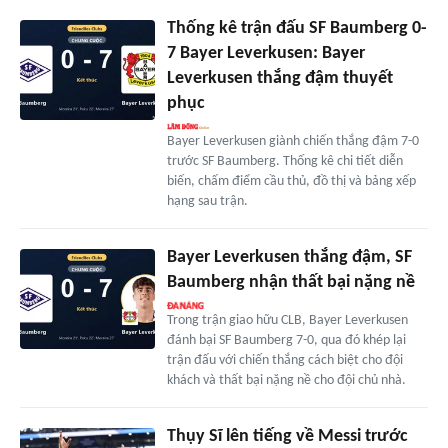
Thống kê trận đấu SF Baumberg 0-
7 Bayer Leverkusen: Bayer
Leverkusen thắng đậm thuyết
phục
Bayer Leverkusen giành chiến thắng đậm 7-0
trước SF Baumberg. Thống kê chi tiết diễn
biến, chấm điểm cầu thủ, đồ thị và bảng xếp
hạng sau trận.
Bayer Leverkusen thắng đậm, SF
Baumberg nhận thất bại nặng nề
Trong trận giao hữu CLB, Bayer Leverkusen
đánh bại SF Baumberg 7-0, qua đó khép lại
trận đấu với chiến thắng cách biệt cho đội
khách và thất bại nặng nề cho đội chủ nhà.
Thụy Sĩ lên tiếng về Messi trước