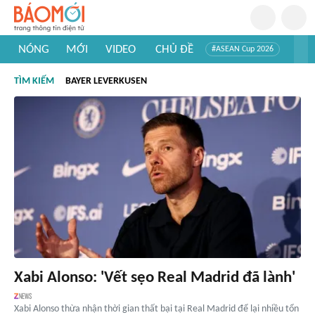
NÓNG
MỚI
VIDEO
CHỦ ĐỀ
#ASEAN Cup 2026
#Trí tuệ nhân tạo
#Mỹ - Iran
#Khám phá Việt Nam
TÌM KIẾM
BAYER LEVERKUSEN
#Khám phá thế giới
Xabi Alonso: 'Vết sẹo Real Madrid đã lành'
Xabi Alonso thừa nhận thời gian thất bại tại Real Madrid để lại nhiều tổn