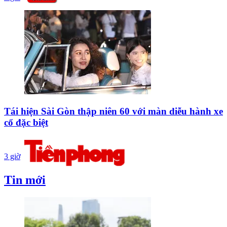
Tái hiện Sài Gòn thập niên 60 với màn diễu hành xe
cổ đặc biệt
3 giờ
Tin mới