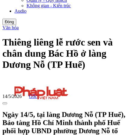
Quản lý - Quy hoạch
Không gian - Kiến trúc
Audio
Đóng
Văn hóa
Thiêng liêng lễ rước sen và
chân dung Bác Hồ ở làng
Dương Nỗ (TP Huế)
14/5/2026
Gốc
Ngày 14/5, tại làng Dương Nỗ (TP Huế),
Bảo tàng Hồ Chí Minh thành phố Huế
phối hợp UBND phường Dương Nỗ tổ