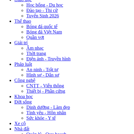
Học bổng - Du học
Đào tạo - Thi cử
Tuyển Sinh 2026
Thể thao
Bóng đá quốc tế
Bóng đá Việt Nam
Quần vợt
Giải trí
Âm nhạc
Thời trang
Điện ảnh - Truyền hình
Pháp luật
An ninh - Trật tự
Hình sự - Dân sự
Công nghệ
CNTT - Viễn thông
Thiết bị - Phần cứng
Khoa học
Đời sống
Dinh dưỡng - Làm đẹp
Tình yêu - Hôn nhân
Sức khỏe - Y tế
Xe cộ
Nhà đất