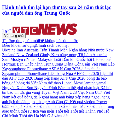
Hành trình tìm lại bạn thư tay sau 24 năm thất lạc
của người đàn ông Trung Quốc
1 giờ
Về trang chủ
Tải ứng dụng báo mới
Để không bỏ sót tin tức
Điều khoản sử dụng
Chính sách bảo mật
Ukraine
Iran
Australia
Trần Thanh Mẫn
Ngân hàng Nhà nước
New
Zealand
New Zealand Cindy Kiro
nắng nóng
Tô Lâm
Australia
Sam Mostyn
rửa tiền
Malaysia
Luật Dầu khí
Quốc hội Lào
eo biển
Hormuz
Ban Chấp hành Trung ương Đảng Cộng sản Việt Nam
Lào
Xaysomphone Phomvihane
ASEAN Cup 2026
điểm chuẩn
Saysomphone Phomvihane
Liên bang Nga
AFF Cup 2026
Lịch thi
đấu AFF cup 2026
Bảng xếp hạng AFF Cup 2026
bóng đá
báo
bóng đá
bóng đá Việt Nam
thể thao
Lionel Messi
lamine yamal
Nguyễn Xuân Son
Nguyễn Đình Bắc
tin thế giới
pháp luật
Xã hội
tin bão
tin tức
giá vàng
Tuyển Việt Nam
U23 Việt Nam
U17 Việt
Nam
kết quả bóng đá
Ngoại hạng anh
bảng xếp hạng ngoại hạng
anh
lịch thi đấu ngoại hạng Anh
Cúp C1
Kết quả vietlott Power
6/55
kết quả xổ số
xổ số miền nam
xổ số miền bắc
xổ số miền trung
giao thông
thời sự
lịch vạn niên
Thời tiết
Thời tiết Thành Phố Hồ
Chí Minh
Thời tiết Hà Nội
Giá xăng dầu