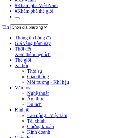
#Khám phá Việt Nam
#Khám phá thế giới
Tin
Thông tin bóng đá
Giá vàng hôm nay
Thời tiết
Xem thêm tiện ích
Thế giới
Xã hội
Thời sự
Giao thông
Môi trường - Khí hậu
Văn hóa
Nghệ thuật
Ẩm thực
Du lịch
Kinh tế
Lao động - Việc làm
Tài chính
Chứng khoán
Kinh doanh
Giáo dục