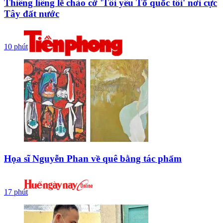
Thiêng liêng lễ chào cờ 'Tôi yêu Tổ quốc tôi' nơi cực
Tây đất nước
10 phút
Họa sĩ Nguyễn Phan về quê bằng tác phẩm
17 phút