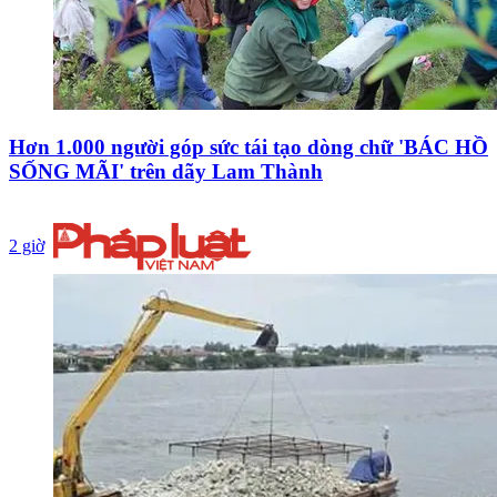
Hơn 1.000 người góp sức tái tạo dòng chữ 'BÁC HỒ
SỐNG MÃI' trên dãy Lam Thành
2 giờ