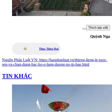
Thích bài viết
Quỳnh Nga
Thừa Thiên Huế
Nguồn
Pháp Luật VN
:
https://baophapluat.vn/thieng-lieng-le-ruoc-
sen-va-chan-dung-bac-ho-o-lang-duong-no-tp-hue.html
TIN KHÁC