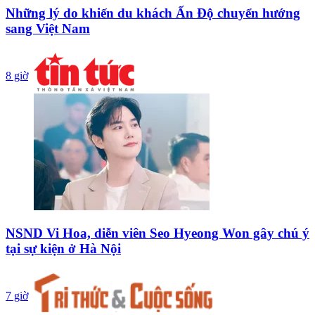
Những lý do khiến du khách Ấn Độ chuyển hướng
sang Việt Nam
8 giờ
NSND Vi Hoa, diễn viên Seo Hyeong Won gây chú ý
tại sự kiện ở Hà Nội
7 giờ