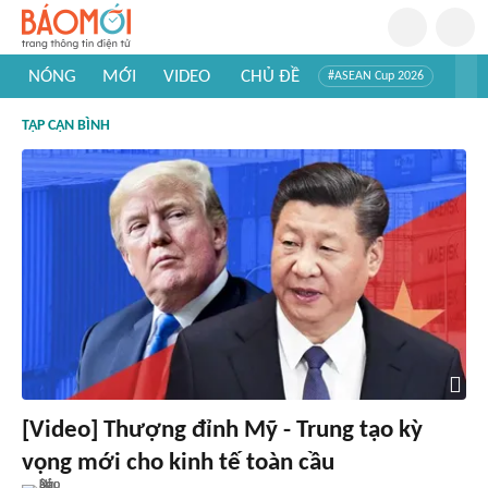
NÓNG
MỚI
VIDEO
CHỦ ĐỀ
#ASEAN Cup 2026
#Trí tuệ nhân tạo
#Mỹ - Iran
#Khám phá Việt Nam
TẬP CẬN BÌNH
#Khám phá thế giới
[Video] Thượng đỉnh Mỹ - Trung tạo kỳ
vọng mới cho kinh tế toàn cầu