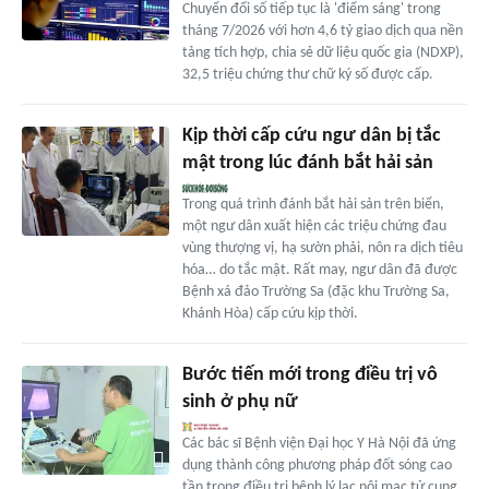
Chuyển đổi số tiếp tục là 'điểm sáng' trong
tháng 7/2026 với hơn 4,6 tỷ giao dịch qua nền
tảng tích hợp, chia sẻ dữ liệu quốc gia (NDXP),
32,5 triệu chứng thư chữ ký số được cấp.
Kịp thời cấp cứu ngư dân bị tắc
mật trong lúc đánh bắt hải sản
Trong quá trình đánh bắt hải sản trên biển,
một ngư dân xuất hiện các triệu chứng đau
vùng thượng vị, hạ sườn phải, nôn ra dịch tiêu
hóa… do tắc mật. Rất may, ngư dân đã được
Bệnh xá đảo Trường Sa (đặc khu Trường Sa,
Khánh Hòa) cấp cứu kịp thời.
Bước tiến mới trong điều trị vô
sinh ở phụ nữ
Các bác sĩ Bệnh viện Đại học Y Hà Nội đã ứng
dụng thành công phương pháp đốt sóng cao
tần trong điều trị bệnh lý lạc nội mạc tử cung.