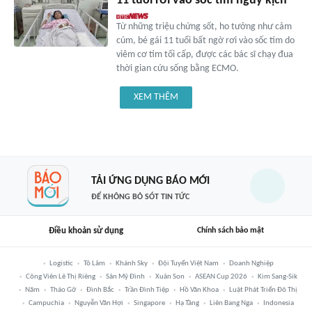
11 tuổi rơi vào sốc tim nguy kịch
Từ những triệu chứng sốt, ho tưởng như cảm
cúm, bé gái 11 tuổi bất ngờ rơi vào sốc tim do
viêm cơ tim tối cấp, được các bác sĩ chạy đua
thời gian cứu sống bằng ECMO.
XEM THÊM
TẢI ỨNG DỤNG BÁO MỚI
ĐỂ KHÔNG BỎ SÓT TIN TỨC
Điều khoản sử dụng
Chính sách bảo mật
Logistic
Tô Lâm
Khánh Sky
Đội Tuyển Việt Nam
Doanh Nghiệp
Công Viên Lê Thị Riêng
Sân Mỹ Đình
Xuân Son
ASEAN Cup 2026
Kim Sang-Sik
Năm
Tháo Gỡ
Đình Bắc
Trần Đình Tiệp
Hồ Văn Khoa
Luật Phát Triển Đô Thị
Campuchia
Nguyễn Văn Hợi
Singapore
Hạ Tầng
Liên Bang Nga
Indonesia