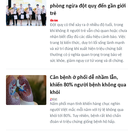
phòng ngừa đột quỵ đến gần giới
trẻ
Đột quỵ có thể xảy ra ở nhiều độ tuổi, trong
khi không ít người trẻ vẫn chủ quan hoặc chưa
nhận biết đầy đủ các dấu hiệu cảnh báo. Việc
trang bị kiến thức, duy trì lối sống lành mạnh
và xử trí đúng khi xuất hiện triệu chứng bất
thường có ý nghĩa quan trọng trong bảo vệ
sức khỏe, giảm nguy cơ tử vong và di chứng.
Căn bệnh ở phổi dễ nhầm lẫn,
khiến 80% người bệnh không qua
khỏi
Nấm phổi mạn tính khiến hàng chục nghìn
người Việt mắc mỗi năm với tỷ lệ không qua
khỏi tới 80%. Tuy nhiên, bệnh rất khó chẩn
đoán vì triệu chứng giống bệnh hô hấp.