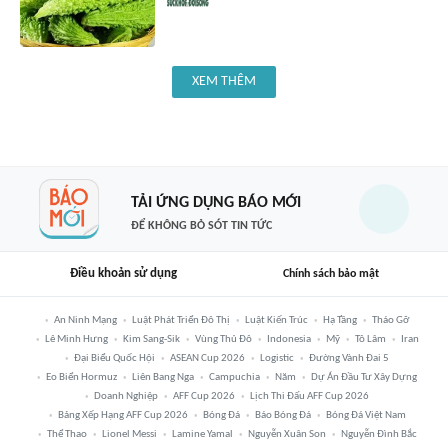
XEM THÊM
TẢI ỨNG DỤNG BÁO MỚI
ĐỂ KHÔNG BỎ SÓT TIN TỨC
Điều khoản sử dụng
Chính sách bảo mật
An Ninh Mạng
Luật Phát Triển Đô Thị
Luật Kiến Trúc
Hạ Tầng
Tháo Gỡ
Lê Minh Hưng
Kim Sang-Sik
Vùng Thủ Đô
Indonesia
Mỹ
Tô Lâm
Iran
Đại Biểu Quốc Hội
ASEAN Cup 2026
Logistic
Đường Vành Đai 5
Eo Biển Hormuz
Liên Bang Nga
Campuchia
Năm
Dự Án Đầu Tư Xây Dựng
Doanh Nghiệp
AFF Cup 2026
Lịch Thi Đấu AFF Cup 2026
Bảng Xếp Hạng AFF Cup 2026
Bóng Đá
Báo Bóng Đá
Bóng Đá Việt Nam
Thể Thao
Lionel Messi
Lamine Yamal
Nguyễn Xuân Son
Nguyễn Đình Bắc