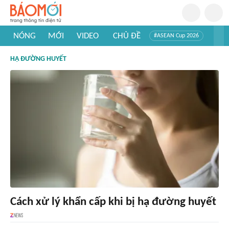
NÓNG
MỚI
VIDEO
CHỦ ĐỀ
#ASEAN Cup 2026
#Trí tuệ nhân tạo
#Mỹ - Iran
#Khám phá Việt Nam
HẠ ĐƯỜNG HUYẾT
#Khám phá thế giới
Cách xử lý khẩn cấp khi bị hạ đường huyết