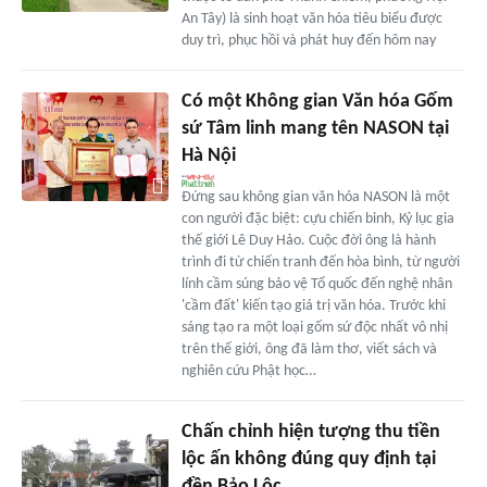
An Tây) là sinh hoạt văn hóa tiêu biểu được
duy trì, phục hồi và phát huy đến hôm nay
Có một Không gian Văn hóa Gốm
sứ Tâm linh mang tên NASON tại
Hà Nội
Đứng sau không gian văn hóa NASON là một
con người đặc biệt: cựu chiến binh, Kỷ lục gia
thế giới Lê Duy Hảo. Cuộc đời ông là hành
trình đi từ chiến tranh đến hòa bình, từ người
lính cầm súng bảo vệ Tổ quốc đến nghệ nhân
'cầm đất' kiến tạo giá trị văn hóa. Trước khi
sáng tạo ra một loại gốm sứ độc nhất vô nhị
trên thế giới, ông đã làm thơ, viết sách và
nghiên cứu Phật học…
Chấn chỉnh hiện tượng thu tiền
lộc ấn không đúng quy định tại
đền Bảo Lộc