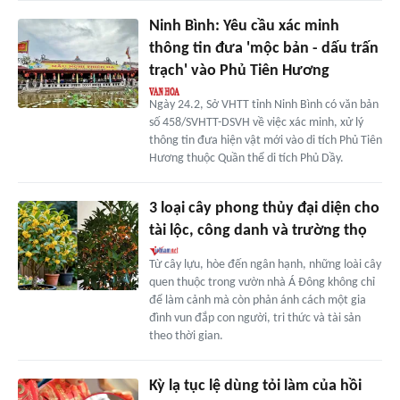
Ninh Bình: Yêu cầu xác minh
thông tin đưa 'mộc bản - dấu trấn
trạch' vào Phủ Tiên Hương
Ngày 24.2, Sở VHTT tỉnh Ninh Bình có văn bản
số 458/SVHTT-DSVH về việc xác minh, xử lý
thông tin đưa hiện vật mới vào di tích Phủ Tiên
Hương thuộc Quần thể di tích Phủ Dầy.
3 loại cây phong thủy đại diện cho
tài lộc, công danh và trường thọ
Từ cây lựu, hòe đến ngân hạnh, những loài cây
quen thuộc trong vườn nhà Á Đông không chỉ
để làm cảnh mà còn phản ánh cách một gia
đình vun đắp con người, tri thức và tài sản
theo thời gian.
Kỳ lạ tục lệ dùng tỏi làm của hồi