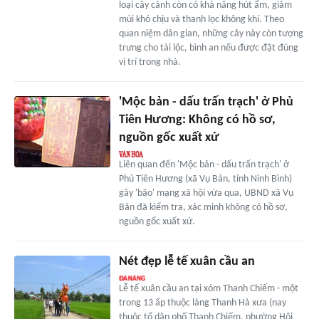
loại cây cảnh còn có khả năng hút ẩm, giảm
mùi khó chịu và thanh lọc không khí. Theo
quan niệm dân gian, những cây này còn tượng
trưng cho tài lộc, bình an nếu được đặt đúng
vị trí trong nhà.
'Mộc bản - dấu trấn trạch' ở Phủ
Tiên Hương: Không có hồ sơ,
nguồn gốc xuất xứ
Liên quan đến 'Mộc bản - dấu trấn trạch' ở
Phủ Tiên Hương (xã Vụ Bản, tỉnh Ninh Bình)
gây 'bão' mạng xã hội vừa qua, UBND xã Vụ
Bản đã kiểm tra, xác minh không có hồ sơ,
nguồn gốc xuất xứ.
Nét đẹp lễ tế xuân cầu an
Lễ tế xuân cầu an tại xóm Thanh Chiếm - một
trong 13 ấp thuộc làng Thanh Hà xưa (nay
thuộc tổ dân phố Thanh Chiếm, phường Hội