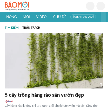
NÓNG
MỚI
VIDEO
CHỦ ĐỀ
#ASEAN Cup 2026
#Trí tuệ nhân tạo
#Mỹ - Iran
#Khám phá Việt Nam
TÌM KIẾM
TRẤN TRẠCH
#Khám phá thế giới
5 cây trồng hàng rào sân vườn đẹp
Cây hàng rào không chỉ tạo ranh giới cho khuôn viên mà còn tăng tính