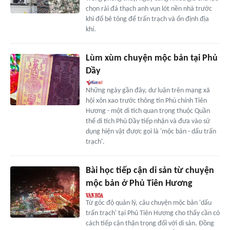
chọn rải đá thạch anh vụn lót nền nhà trước
khi đổ bê tông để trấn trạch và ổn định địa
khí.
Lùm xùm chuyện mộc bản tại Phủ
Dầy
Những ngày gần đây, dư luận trên mạng xã
hội xôn xao trước thông tin Phủ chính Tiên
Hương - một di tích quan trọng thuộc Quần
thể di tích Phủ Dầy tiếp nhận và đưa vào sử
dụng hiện vật được gọi là 'mộc bản - dấu trấn
trạch'.
Bài học tiếp cận di sản từ chuyện
mộc bản ở Phủ Tiên Hương
Từ góc độ quản lý, câu chuyện mộc bản 'dấu
trấn trạch' tại Phủ Tiên Hương cho thấy cần có
cách tiếp cận thận trọng đối với di sản. Đồng