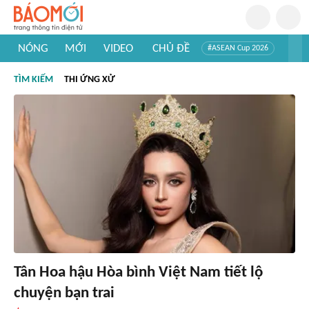
NÓNG
MỚI
VIDEO
CHỦ ĐỀ
#ASEAN Cup 2026
#Trí tuệ nhân tạo
#Mỹ - Iran
#Khám phá Việt Nam
TÌM KIẾM
THI ỨNG XỬ
#Khám phá thế giới
Tân Hoa hậu Hòa bình Việt Nam tiết lộ
chuyện bạn trai