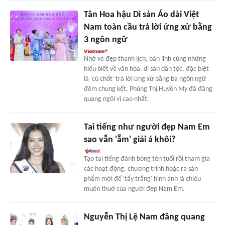
Tân Hoa hậu Di sản Áo dài Việt
Nam toàn cầu trả lời ứng xử bằng
3 ngôn ngữ
Nhờ vẻ đẹp thanh lịch, bản lĩnh cùng những
hiểu biết về văn hóa, di sản dân tộc, đặc biệt
là 'cú chốt' trả lời ứng xử bằng ba ngôn ngữ
đêm chung kết, Phùng Thị Huyền My đã đăng
quang ngôi vị cao nhất.
Tai tiếng như người đẹp Nam Em
sao vẫn 'ẵm' giải á khôi?
Tạo tai tiếng đánh bóng tên tuổi rồi tham gia
các hoạt động, chương trình hoặc ra sản
phẩm mới để 'tẩy trắng' hình ảnh là chiêu
muôn thuở của người đẹp Nam Em.
Nguyễn Thị Lệ Nam đăng quang