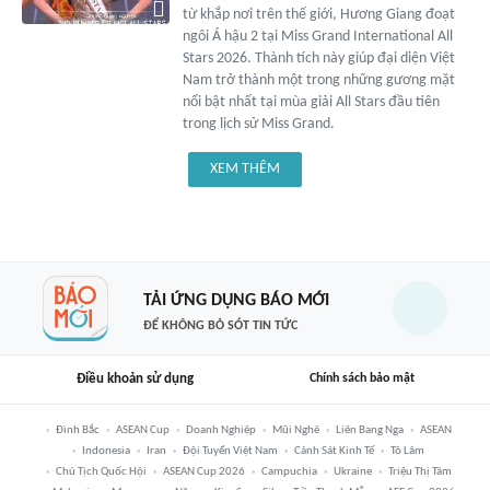
từ khắp nơi trên thế giới, Hương Giang đoạt
ngôi Á hậu 2 tại Miss Grand International All
Stars 2026. Thành tích này giúp đại diện Việt
Nam trở thành một trong những gương mặt
nổi bật nhất tại mùa giải All Stars đầu tiên
trong lịch sử Miss Grand.
XEM THÊM
TẢI ỨNG DỤNG BÁO MỚI
ĐỂ KHÔNG BỎ SÓT TIN TỨC
Điều khoản sử dụng
Chính sách bảo mật
Đình Bắc
ASEAN Cup
Doanh Nghiệp
Mũi Nghê
Liên Bang Nga
ASEAN
Indonesia
Iran
Đội Tuyển Việt Nam
Cảnh Sát Kinh Tế
Tô Lâm
Chủ Tịch Quốc Hội
ASEAN Cup 2026
Campuchia
Ukraine
Triệu Thị Tâm