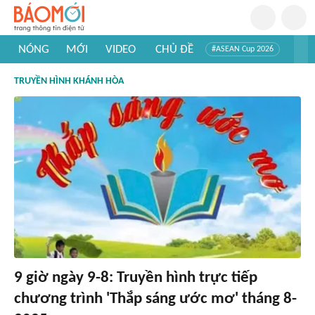
NÓNG
MỚI
VIDEO
CHỦ ĐỀ
#ASEAN Cup 2026
#Trí tuệ nhân tạo
#Mỹ - Iran
#Khám phá Việt Nam
TRUYỀN HÌNH KHÁNH HÒA
#Khám phá thế giới
9 giờ ngày 9-8: Truyền hình trực tiếp
chương trình 'Thắp sáng ước mơ' tháng 8-