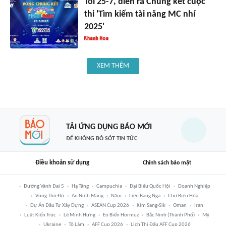
Tối 25-7, diễn ra Chung kết cuộc
thi 'Tìm kiếm tài năng MC nhí
2025'
XEM THÊM
TẢI ỨNG DỤNG BÁO MỚI
ĐỂ KHÔNG BỎ SÓT TIN TỨC
Điều khoản sử dụng
Chính sách bảo mật
Đường Vành Đai 5
Hạ Tầng
Campuchia
Đại Biểu Quốc Hội
Doanh Nghiệp
Vùng Thủ Đô
An Ninh Mạng
Năm
Liên Bang Nga
Chợ Biên Hòa
Dự Án Đầu Tư Xây Dựng
ASEAN Cup 2026
Kim Sang-Sik
Oman
Iran
Luật Kiến Trúc
Lê Minh Hưng
Eo Biển Hormuz
Bắc Ninh (thành Phố)
Mỹ
Ukraine
Tô Lâm
AFF Cup 2026
Lịch Thi Đấu AFF Cup 2026