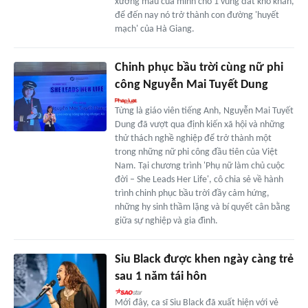
xương máu của mình cho 1 vùng đất khó khăn,
để đến nay nó trở thành con đường 'huyết
mạch' của Hà Giang.
Chinh phục bầu trời cùng nữ phi
công Nguyễn Mai Tuyết Dung
Từng là giáo viên tiếng Anh, Nguyễn Mai Tuyết
Dung đã vượt qua định kiến xã hội và những
thử thách nghề nghiệp để trở thành một
trong những nữ phi công đầu tiên của Việt
Nam. Tại chương trình 'Phụ nữ làm chủ cuộc
đời – She Leads Her Life', cô chia sẻ về hành
trình chinh phục bầu trời đầy cảm hứng,
những hy sinh thầm lặng và bí quyết cân bằng
giữa sự nghiệp và gia đình.
Siu Black được khen ngày càng trẻ
sau 1 năm tái hôn
Mới đây, ca sĩ Siu Black đã xuất hiện với vẻ