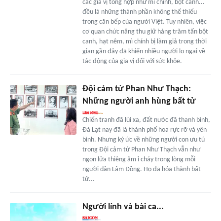
các gia vị tổng hợp như mì chính, bột canh...
đều là những thành phần không thể thiếu
trong căn bếp của người Việt. Tuy nhiên, việc
cơ quan chức năng thu giữ hàng trăm tấn bột
canh, hạt nêm, mì chính bị làm giả trong thời
gian gần đây đã khiến nhiều người lo ngại về
tác động của gia vị đối với sức khỏe.
Đội cảm tử Phan Như Thạch:
Những người anh hùng bất tử
Chiến tranh đã lùi xa, đất nước đã thanh bình,
Đà Lạt nay đã là thành phố hoa rực rỡ và yên
bình. Nhưng ký ức về những người con ưu tú
trong Đội cảm tử Phan Như Thạch vẫn như
ngọn lửa thiêng âm ỉ cháy trong lòng mỗi
người dân Lâm Đồng. Họ đã hóa thành bất
tử...
Người lính và bài ca...