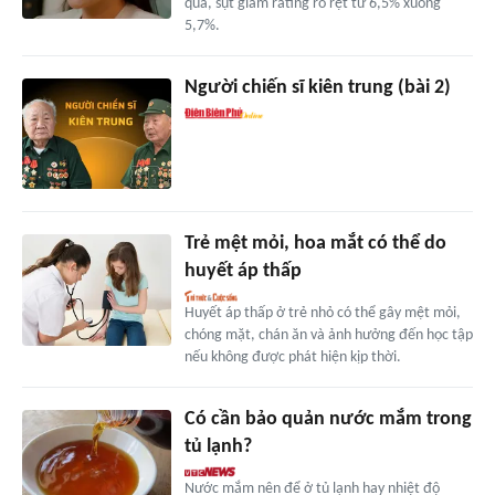
qua, sụt giảm rating rõ rệt từ 6,5% xuống
5,7%.
Người chiến sĩ kiên trung (bài 2)
Trẻ mệt mỏi, hoa mắt có thể do
huyết áp thấp
Huyết áp thấp ở trẻ nhỏ có thể gây mệt mỏi,
chóng mặt, chán ăn và ảnh hưởng đến học tập
nếu không được phát hiện kịp thời.
Có cần bảo quản nước mắm trong
tủ lạnh?
Nước mắm nên để ở tủ lạnh hay nhiệt độ