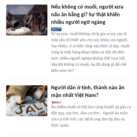
Nếu không có muối, người xưa
nấu ăn bằng gì? Sự thật khiến
nhiều người ngỡ ngàng
Từ xa xưa, muối không chỉ là gia vị mà còn là
một yếu tố thiết yếu cho sức khỏe con người.
Tuy nhiên, ít ai biết rằng vào thời cổ đại, muối
từng là mặt hàng khan hiếm và đắt đỏ đến
mức nhiều người nghèo không thể mua nổi.
Vậy khi không có muối, họ đã dùng gì để chế
biến món ăn?
Người dân ở tỉnh, thành nào ăn
mặn nhất Việt Nam?
Ăn nhiều muối có thể làm tăng huyết áp gây ra
đột quỵ, suy tim, đau cơ tim… Người ăn mặn
còn có thể mắc các bệnh ung thư dạ dày và
thực quản.