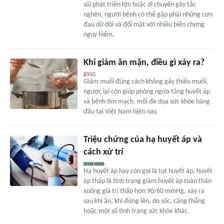
sỏi phát triển lớn hoặc di chuyển gây tắc
nghẽn, người bệnh có thể gặp phải những cơn
đau dữ dội và đối mặt với nhiều biến chứng
nguy hiểm.
Khi giảm ăn mặn, điều gì xảy ra?
Giảm muối đúng cách không gây thiếu muối,
ngược lại còn giúp phòng ngừa tăng huyết áp
và bệnh tim mạch, mối đe dọa sức khỏe hàng
đầu tại Việt Nam hiện nay.
Triệu chứng của hạ huyết áp và
cách xử trí
Hạ huyết áp hay còn gọi là tụt huyết áp, huyết
áp thấp là tình trạng giảm huyết áp toàn thân
xuống giá trị thấp hơn 90/60 mmHg, xảy ra
sau khi ăn, khi đứng lên, do sốc, căng thẳng
hoặc một số tình trạng sức khỏe khác.