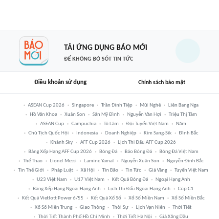
TẢI ỨNG DỤNG BÁO MỚI
ĐỂ KHÔNG BỎ SÓT TIN TỨC
Điều khoản sử dụng
Chính sách bảo mật
ASEAN Cup 2026
Singapore
Trần Đình Tiệp
Mũi Nghê
Liên Bang Nga
Hồ Văn Khoa
Xuân Son
Sân Mỹ Đình
Nguyễn Văn Hợi
Triệu Thị Tâm
ASEAN Cup
Campuchia
Tô Lâm
Đội Tuyển Việt Nam
Năm
Chủ Tịch Quốc Hội
Indonesia
Doanh Nghiệp
Kim Sang-Sik
Đình Bắc
Khánh Sky
AFF Cup 2026
Lịch Thi Đấu AFF Cup 2026
Bảng Xếp Hạng AFF Cup 2026
Bóng Đá
Báo Bóng Đá
Bóng Đá Việt Nam
Thể Thao
Lionel Messi
Lamine Yamal
Nguyễn Xuân Son
Nguyễn Đình Bắc
Tin Thế Giới
Pháp Luật
Xã Hội
Tin Bão
Tin Tức
Giá Vàng
Tuyển Việt Nam
U23 Việt Nam
U17 Việt Nam
Kết Quả Bóng Đá
Ngoại Hạng Anh
Bảng Xếp Hạng Ngoại Hạng Anh
Lịch Thi Đấu Ngoại Hạng Anh
Cúp C1
Kết Quả Vietlott Power 6/55
Kết Quả Xổ Số
Xổ Số Miền Nam
Xổ Số Miền Bắc
Xổ Số Miền Trung
Giao Thông
Thời Sự
Lịch Vạn Niên
Thời Tiết
Thời Tiết Thành Phố Hồ Chí Minh
Thời Tiết Hà Nội
Giá Xăng Dầu