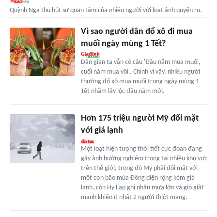
Quỳnh Nga thu hút sự quan tâm của nhiều người với loạt ảnh quyến rũ.
Vì sao người dân đổ xô đi mua
muối ngày mùng 1 Tết?
Dân gian ta vẫn có câu 'Đầu năm mua muối,
cuối năm mua vôi'. Chính vì vậy, nhiều người
thường đổ xô mua muối trong ngày mùng 1
Tết nhằm lấy lộc đầu năm mới.
Hơn 175 triệu người Mỹ đối mặt
với giá lạnh
Một loạt hiện tượng thời tiết cực đoan đang
gây ảnh hưởng nghiêm trọng tại nhiều khu vực
trên thế giới, trong đó Mỹ phải đối mặt với
một cơn bão mùa Đông diện rộng kèm giá
lạnh, còn Hy Lạp ghi nhận mưa lớn và gió giật
mạnh khiến ít nhất 2 người thiệt mạng.