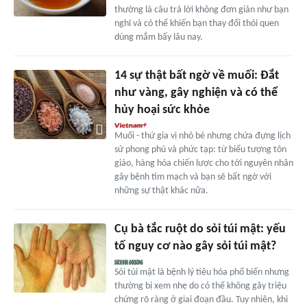
thường là câu trả lời không đơn giản như bạn
nghĩ và có thể khiến bạn thay đổi thói quen
dùng mắm bấy lâu nay.
14 sự thật bất ngờ về muối: Đắt
như vàng, gây nghiện và có thể
hủy hoại sức khỏe
Muối - thứ gia vị nhỏ bé nhưng chứa đựng lịch
sử phong phú và phức tạp: từ biểu tượng tôn
giáo, hàng hóa chiến lược cho tới nguyên nhân
gây bệnh tim mạch và bạn sẽ bất ngờ với
những sự thật khác nữa.
Cụ bà tắc ruột do sỏi túi mật: yếu
tố nguy cơ nào gây sỏi túi mật?
Sỏi túi mật là bệnh lý tiêu hóa phổ biến nhưng
thường bị xem nhẹ do có thể không gây triệu
chứng rõ ràng ở giai đoạn đầu. Tuy nhiên, khi