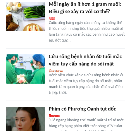
Mỗi ngày ăn ít hơn 1 gram muối:
Điều gì sẽ xảy ra với cơ thể?
Cuộc sống hàng ngày của chúng ta không thể
thiếu muối, nhưng tiêu thụ quá nhiều muối sẽ
làm tăng nguy cơ mắc các bệnh như cao huyết
áp, đột quỵ...
Cứu sống bệnh nhân 60 tuổi mắc
viêm tụy cấp nặng do sỏi mật
Bệnh viện Phúc Yên đã cứu sống bệnh nhân 60
tuổi mắc viêm tụy cấp nặng do sỏi mật, nhấn
mạnh tầm quan trọng của chẩn đoán và điều
trị kịp thời.
Phim có Phương Oanh tụt dốc
'Gió ngang khoảng trời xanh' mất vị trí số một
bảng xếp hạng phim Việt trên sóng VTV tuần