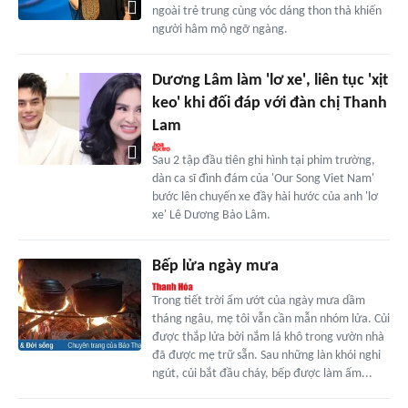
ngoài trẻ trung cùng vóc dáng thon thả khiến
người hâm mộ ngỡ ngàng.
Dương Lâm làm 'lơ xe', liên tục 'xịt
keo' khi đối đáp với đàn chị Thanh
Lam
Sau 2 tập đầu tiên ghi hình tại phim trường,
dàn ca sĩ đình đám của 'Our Song Viet Nam'
bước lên chuyến xe đầy hài hước của anh 'lơ
xe' Lê Dương Bảo Lâm.
Bếp lửa ngày mưa
Trong tiết trời ẩm ướt của ngày mưa dầm
tháng ngâu, mẹ tôi vẫn cần mẫn nhóm lửa. Củi
được thắp lửa bởi nắm lá khô trong vườn nhà
đã được mẹ trữ sẵn. Sau những làn khói nghi
ngút, củi bắt đầu cháy, bếp được làm ấm...