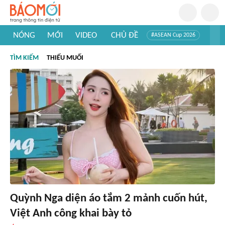
NÓNG
MỚI
VIDEO
CHỦ ĐỀ
#ASEAN Cup 2026
#Trí tuệ nhân tạo
#Mỹ - Iran
#Khám phá Việt Nam
TÌM KIẾM
THIẾU MUỐI
#Khám phá thế giới
Quỳnh Nga diện áo tắm 2 mảnh cuốn hút,
Việt Anh công khai bày tỏ