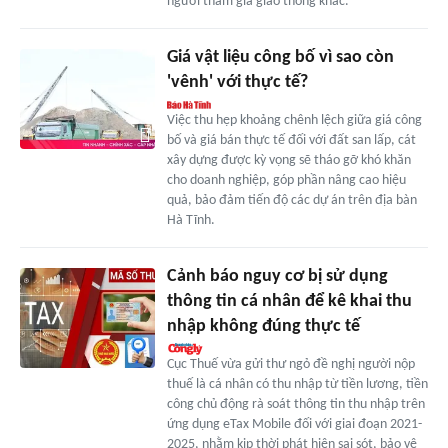
người tham gia giao thông khác.
Giá vật liệu công bố vì sao còn
'vênh' với thực tế?
Việc thu hẹp khoảng chênh lệch giữa giá công
bố và giá bán thực tế đối với đất san lấp, cát
xây dựng được kỳ vọng sẽ tháo gỡ khó khăn
cho doanh nghiệp, góp phần nâng cao hiệu
quả, bảo đảm tiến độ các dự án trên địa bàn
Hà Tĩnh.
Cảnh báo nguy cơ bị sử dụng
thông tin cá nhân để kê khai thu
nhập không đúng thực tế
Cục Thuế vừa gửi thư ngỏ đề nghị người nộp
thuế là cá nhân có thu nhập từ tiền lương, tiền
công chủ động rà soát thông tin thu nhập trên
ứng dụng eTax Mobile đối với giai đoạn 2021-
2025, nhằm kịp thời phát hiện sai sót, bảo vệ