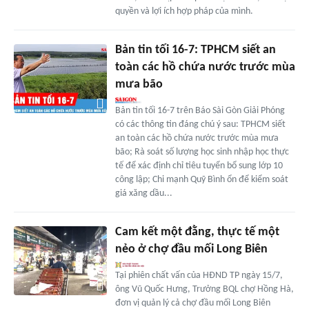
quyền và lợi ích hợp pháp của mình.
Bản tin tối 16-7: TPHCM siết an
toàn các hồ chứa nước trước mùa
mưa bão
Bản tin tối 16-7 trên Báo Sài Gòn Giải Phóng
có các thông tin đáng chú ý sau: TPHCM siết
an toàn các hồ chứa nước trước mùa mưa
bão; Rà soát số lượng học sinh nhập học thực
tế để xác định chỉ tiêu tuyển bổ sung lớp 10
công lập; Chi mạnh Quỹ Bình ổn để kiểm soát
giá xăng dầu...
Cam kết một đằng, thực tế một
nẻo ở chợ đầu mối Long Biên
Tại phiên chất vấn của HĐND TP ngày 15/7,
ông Vũ Quốc Hưng, Trưởng BQL chợ Hồng Hà,
đơn vị quản lý cả chợ đầu mối Long Biên