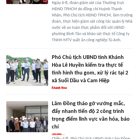
Ngày 6-8, đoàn giám sát của Thường trực
HĐND TPHCM do đồng chí Huỳnh Thanh
Nhân, Phó Chủ tịch HĐND TPHCM, làm trưởng
đoàn, thực hiện giám sát công tác quản lý Nhà
nước về an toàn thực phẩm đối với UBND
phường Bình Tân và khảo sát thực tế Công ty
TNHH MTV suất ăn công nghiệp Tú Anh.
Phó Chủ tịch UBND tỉnh Khánh
Hòa Lê Huyền kiểm tra thực tế
tình hình thu gom, xử lý rác tại 2
xã Suối Dầu và Cam Hiệp
Lâm Đồng tháo gỡ vướng mắc,
đẩy nhanh tiến độ 2 công trình
trọng điểm lĩnh vực văn hóa, báo
chí
Chiều 4/8, Phó Chủ tịch UBND tỉnh Lâm Đồng