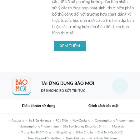
cầu UBND xã phường hướng dẫn tiếp nhận,
xử lý các trường hợp phát sinh; thực hiện phân
bổ thủ công đối với trường hợp chưa đăng ký
trực tuyến, học sinh mới có cư trú trên địa bàn
hoặc các trường hợp cần điều tiết theo tình
hình thực tế.
XEM THÊM
TẢI ỨNG DỤNG BÁO MỚI
ĐỂ KHÔNG BỎ SÓT TIN TỨC
Điều khoản sử dụng
Chính sách bảo mật
Australia
Eo Biển Hormuz
Rửa Tiền
New Zealand
Xaysomphone Phomvihane
Saysomphone Phomvihane
Sân Bay Sydney Kingsford Smith
Malaysia
Trung Học Phổ Thông
Nắng Nóng
Điểm Chuẩn
Chủ Tịch Quốc Hội
New Zealand Cindy Kiro
Quốc Hội Lào
Nhà Nước Việt Nam