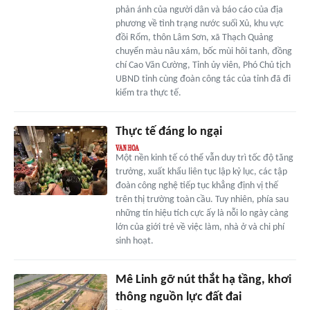
phản ánh của người dân và báo cáo của địa
phương về tình trạng nước suối Xủ, khu vực
đồi Rổm, thôn Lâm Sơn, xã Thạch Quảng
chuyển màu nâu xám, bốc mùi hôi tanh, đồng
chí Cao Văn Cường, Tỉnh ủy viên, Phó Chủ tịch
UBND tỉnh cùng đoàn công tác của tỉnh đã đi
kiểm tra thực tế.
Thực tế đáng lo ngại
Một nền kinh tế có thể vẫn duy trì tốc độ tăng
trưởng, xuất khẩu liên tục lập kỷ lục, các tập
đoàn công nghệ tiếp tục khẳng định vị thế
trên thị trường toàn cầu. Tuy nhiên, phía sau
những tín hiệu tích cực ấy là nỗi lo ngày càng
lớn của giới trẻ về việc làm, nhà ở và chi phí
sinh hoạt.
Mê Linh gỡ nút thắt hạ tầng, khơi
thông nguồn lực đất đai