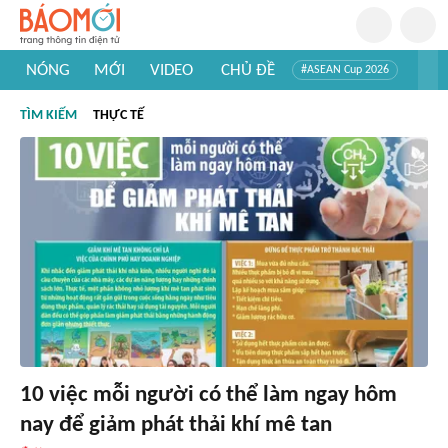
NÓNG
MỚI
VIDEO
CHỦ ĐỀ
#ASEAN Cup 2026
#Trí tuệ nhân tạo
#Mỹ - Iran
#Khám phá Việt Nam
TÌM KIẾM
THỰC TẾ
#Khám phá thế giới
10 việc mỗi người có thể làm ngay hôm
nay để giảm phát thải khí mê tan