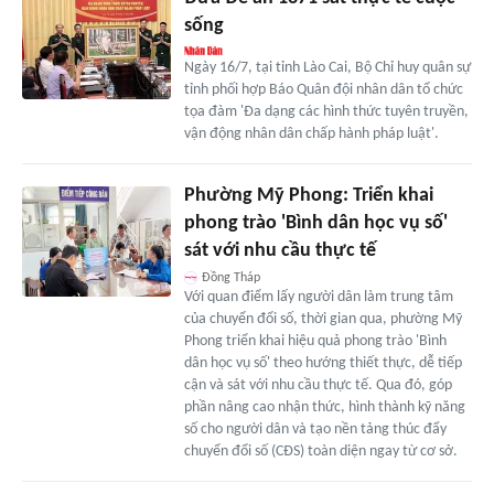
sống
Ngày 16/7, tại tỉnh Lào Cai, Bộ Chỉ huy quân sự
tỉnh phối hợp Báo Quân đội nhân dân tổ chức
tọa đàm 'Đa dạng các hình thức tuyên truyền,
vận động nhân dân chấp hành pháp luật'.
Phường Mỹ Phong: Triển khai
phong trào 'Bình dân học vụ số'
sát với nhu cầu thực tế
Đồng Tháp
Với quan điểm lấy người dân làm trung tâm
của chuyển đổi số, thời gian qua, phường Mỹ
Phong triển khai hiệu quả phong trào 'Bình
dân học vụ số' theo hướng thiết thực, dễ tiếp
cận và sát với nhu cầu thực tế. Qua đó, góp
phần nâng cao nhận thức, hình thành kỹ năng
số cho người dân và tạo nền tảng thúc đẩy
chuyển đổi số (CĐS) toàn diện ngay từ cơ sở.