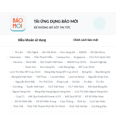
TẢI ỨNG DỤNG BÁO MỚI
ĐỂ KHÔNG BỎ SÓT TIN TỨC
Điều khoản sử dụng
Chính sách bảo mật
Tô Lâm
Mũi Nghê
Sân Mỹ Đình
Kim Sang-Sik
ASEAN
Hồ Văn Khoa
Indonesia
Năm
Trần Thanh Mẫn
Campuchia
Singapore
Chủ Tịch Quốc Hội
Ukraine
Đình Bắc
Đội Tuyển Việt Nam
ASEAN Cup 2026
Doanh Nghiệp
Xuân Son
Kim Sang Sik
Liên Bang Nga
AFF Cup 2026
Lịch Thi Đấu AFF Cup 2026
Bảng Xếp Hạng AFF Cup 2026
Bóng Đá
Báo Bóng Đá
Bóng Đá Việt Nam
Thể Thao
Lionel Messi
Lamine Yamal
Nguyễn Xuân Son
Nguyễn Đình Bắc
Tin Thế Giới
Pháp Luật
Xã Hội
Tin Bão
Tin Tức
Giá Vàng
Tuyển Việt Nam
U23 Việt Nam
U17 Việt Nam
Kết Quả Bóng Đá
Ngoại Hạng Anh
Bảng Xếp Hạng Ngoại Hạng Anh
Lịch Thi Đấu Ngoại Hạng Anh
Cúp C1
Kết Quả Vietlott Power 6/55
Kết Quả Xổ Số
Xổ Số Miền Nam
Xổ Số Miền Bắc
Xổ Số Miền Trung
Giao Thông
Thời Sự
Lịch Vạn Niên
Thời Tiết
Thời Tiết Thành Phố Hồ Chí Minh
Thời Tiết Hà Nội
Giá Xăng Dầu