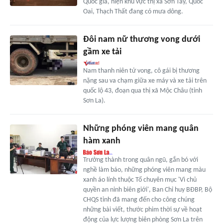
Quốc gia, hiện khu vực thị xã Sơn Tây, Quốc
Oai, Thạch Thất đang có mưa dông.
Đôi nam nữ thương vong dưới
gầm xe tải
Nam thanh niên tử vong, cô gái bị thương
nặng sau va chạm giữa xe máy và xe tải trên
quốc lộ 43, đoạn qua thị xã Mộc Châu (tỉnh
Sơn La).
Những phóng viên mang quân
hàm xanh
Trưởng thành trong quân ngũ, gắn bó với
nghề làm báo, những phóng viên mang màu
xanh áo lính thuộc Tổ chuyên mục 'Vì chủ
quyền an ninh biên giới', Ban Chỉ huy BĐBP, Bộ
CHQS tỉnh đã mang đến cho công chúng
những bài viết, thước phim thời sự về hoạt
động của lực lượng biên phòng Sơn La trên