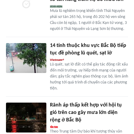
Mưa lũ nghiêm trọng khiến tỉnh Thái Nguyên
phải sơ tán 265 hộ, trong đó 202 hộ ven sông
Cầu còn bị ngập, 1 người ở Bắc Kạn tử vong, 3
người ở Thái Nguyên và Lạng Sơn bị thương.
14 tỉnh thuộc khu vực Bắc Bộ tiếp
tục đề phòng lũ quét, sạt lở
Lũ quét, sạt lở đất có thể gây tác động rất xấu
đến môi trường, uy hiếp tính mạng của người
dân; gây tắc nghẽn giao thông cục bộ, làm ảnh
hưởng tới quá trình di chuyển của các phương
tiện.
Rãnh áp thấp kết hợp với hội tụ
gió trên cao gây mưa lớn diện
rộng ở Bắc Bộ
Theo Trung tâm Dự báo khí tượng thủy văn