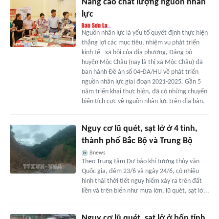
Nâng cao chất lượng nguồn nhân
lực
Nguồn nhân lực là yếu tố quyết định thực hiện
thắng lợi các mục tiêu, nhiệm vụ phát triển
kinh tế - xã hội của địa phương, Đảng bộ
huyện Mộc Châu (nay là thị xã Mộc Châu) đã
ban hành Đề án số 04-ĐA/HU về phát triển
nguồn nhân lực giai đoạn 2021-2025. Gần 5
năm triển khai thực hiện, đã có những chuyển
biến tích cực về nguồn nhân lực trên địa bàn.
Nguy cơ lũ quét, sạt lở ở 4 tỉnh,
thành phố Bắc Bộ và Trung Bộ
Bnews
Theo Trung tâm Dự báo khí tượng thủy văn
Quốc gia, đêm 23/6 và ngày 24/6, có nhiều
hình thái thời tiết nguy hiểm xảy ra trên đất
liền và trên biển như mưa lớn, lũ quét, sạt lở...
Nguy cơ lũ quét, sạt lở ở bốn tỉnh,