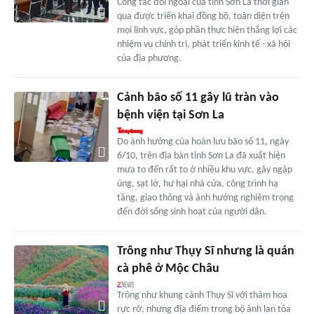
Công tác đối ngoại của tỉnh Sơn La thời gian
qua được triển khai đồng bộ, toàn diện trên
mọi lĩnh vực, góp phần thực hiện thắng lợi các
nhiệm vụ chính trị, phát triển kinh tế - xã hội
của địa phương.
Cảnh bão số 11 gây lũ tràn vào
bệnh viện tại Sơn La
Do ảnh hưởng của hoàn lưu bão số 11, ngày
6/10, trên địa bàn tỉnh Sơn La đã xuất hiện
mưa to đến rất to ở nhiều khu vực, gây ngập
úng, sạt lở, hư hại nhà cửa, công trình hạ
tầng, giao thông và ảnh hưởng nghiêm trọng
đến đời sống sinh hoạt của người dân.
Trông như Thụy Sĩ nhưng là quán
cà phê ở Mộc Châu
Trông như khung cảnh Thụy Sĩ với thảm hoa
rực rỡ, nhưng địa điểm trong bộ ảnh lan tỏa