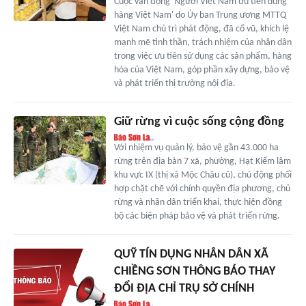
Cuộc vận động 'Người Việt Nam ưu tiên dùng
hàng Việt Nam' do Ủy ban Trung ương MTTQ
Việt Nam chủ trì phát động, đã cổ vũ, khích lệ
mạnh mẽ tinh thần, trách nhiệm của nhân dân
trong việc ưu tiên sử dụng các sản phẩm, hàng
hóa của Việt Nam, góp phần xây dựng, bảo vệ
và phát triển thị trường nội địa.
Giữ rừng vì cuộc sống cộng đồng
Với nhiệm vụ quản lý, bảo vệ gần 43.000 ha
rừng trên địa bàn 7 xã, phường, Hạt Kiểm lâm
khu vực IX (thị xã Mộc Châu cũ), chủ động phối
hợp chặt chẽ với chính quyền địa phương, chủ
rừng và nhân dân triển khai, thực hiện đồng
bộ các biện pháp bảo vệ và phát triển rừng.
QUỸ TÍN DỤNG NHÂN DÂN XÃ
CHIỀNG SƠN THÔNG BÁO THAY
ĐỔI ĐỊA CHỈ TRỤ SỞ CHÍNH