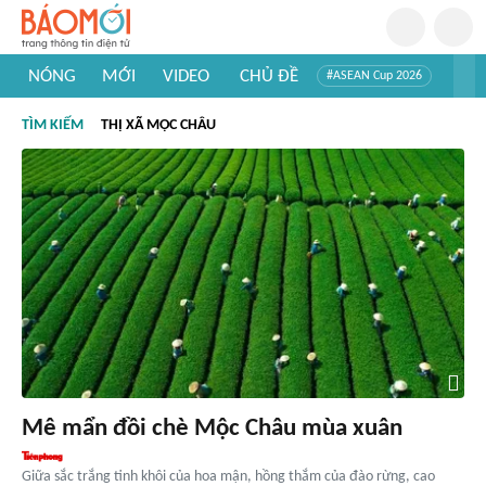
NÓNG
MỚI
VIDEO
CHỦ ĐỀ
#ASEAN Cup 2026
#Trí tuệ nhân tạo
#Mỹ - Iran
#Khám phá Việt Nam
TÌM KIẾM
THỊ XÃ MỘC CHÂU
#Khám phá thế giới
Mê mẩn đồi chè Mộc Châu mùa xuân
Giữa sắc trắng tinh khôi của hoa mận, hồng thắm của đào rừng, cao