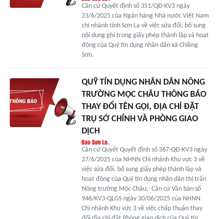
Căn cứ Quyết định số 351/QĐ-KV3 ngày
23/6/2025 của Ngân hàng Nhà nước Việt Nam
chi nhánh tỉnh Sơn La về việc sửa đổi, bổ sung
nội dung ghi trong giấy phép thành lập và hoạt
động của Quỹ tín dụng nhân dân xã Chiềng
Sơn.
QUỸ TÍN DỤNG NHÂN DÂN NÔNG
TRƯỜNG MỘC CHÂU THÔNG BÁO
THAY ĐỔI TÊN GỌI, ĐỊA CHỈ ĐẶT
TRỤ SỞ CHÍNH VÀ PHÒNG GIAO
DỊCH
Căn cứ Quyết Quyết định số 367-QĐ-KV3 ngày
27/6/2025 của NHNN Chi nhánh Khu vực 3 về
việc sửa đổi, bổ sung giấy phép thành lập và
hoạt động của Quỹ tín dụng nhân dân thị trấn
Nông trường Mộc Châu;- Căn cứ Văn bản số
946/KV3-QLGS ngày 30/06/2025 của NHNN
Chi nhánh Khu vực 3 về việc chấp thuận thay
đổi địa chỉ đặt Phòng giao dịch của Quỹ tín