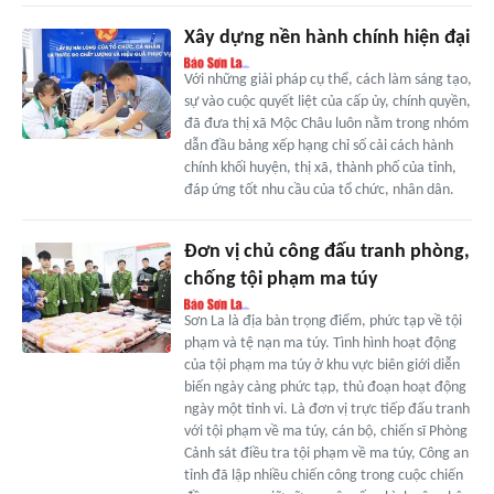
Xây dựng nền hành chính hiện đại
Với những giải pháp cụ thể, cách làm sáng tạo,
sự vào cuộc quyết liệt của cấp ủy, chính quyền,
đã đưa thị xã Mộc Châu luôn nằm trong nhóm
dẫn đầu bảng xếp hạng chỉ số cải cách hành
chính khối huyện, thị xã, thành phố của tỉnh,
đáp ứng tốt nhu cầu của tổ chức, nhân dân.
Đơn vị chủ công đấu tranh phòng,
chống tội phạm ma túy
Sơn La là địa bàn trọng điểm, phức tạp về tội
phạm và tệ nạn ma túy. Tình hình hoạt động
của tội phạm ma túy ở khu vực biên giới diễn
biến ngày càng phức tạp, thủ đoạn hoạt động
ngày một tinh vi. Là đơn vị trực tiếp đấu tranh
với tội phạm về ma túy, cán bộ, chiến sĩ Phòng
Cảnh sát điều tra tội phạm về ma túy, Công an
tỉnh đã lập nhiều chiến công trong cuộc chiến