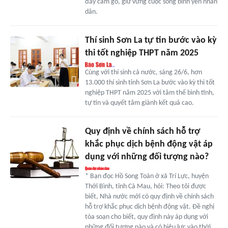
đầy cam go, giữ vững cuộc sống bình yên nhân
dân.
Thí sinh Sơn La tự tin bước vào kỳ
thi tốt nghiệp THPT năm 2025
Cùng với thí sinh cả nước, sáng 26/6, hơn
13.000 thí sinh tỉnh Sơn La bước vào kỳ thi tốt
nghiệp THPT năm 2025 với tâm thế bình tĩnh,
tự tin và quyết tâm giành kết quả cao.
Quy định về chính sách hỗ trợ
khắc phục dịch bệnh động vật áp
dụng với những đối tượng nào?
* Bạn đọc Hồ Song Toàn ở xã Trí Lực, huyện
Thới Bình, tỉnh Cà Mau, hỏi: Theo tôi được
biết, Nhà nước mới có quy định về chính sách
hỗ trợ khắc phục dịch bệnh động vật. Đề nghị
tòa soạn cho biết, quy định này áp dụng với
những đối tượng nào và có hiệu lực vào thời