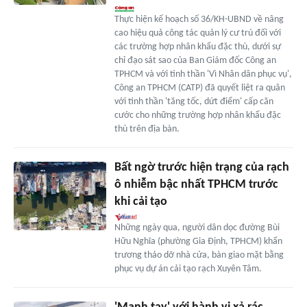
Thực hiện kế hoạch số 36/KH-UBND về nâng
cao hiệu quả công tác quản lý cư trú đối với
các trường hợp nhân khẩu đặc thù, dưới sự
chỉ đạo sát sao của Ban Giám đốc Công an
TPHCM và với tinh thần 'Vì Nhân dân phục vụ',
Công an TPHCM (CATP) đã quyết liệt ra quân
với tinh thần 'tăng tốc, dứt điểm' cấp căn
cước cho những trường hợp nhân khẩu đặc
thù trên địa bàn.
Bất ngờ trước hiện trạng của rạch
ô nhiễm bậc nhất TPHCM trước
khi cải tạo
Những ngày qua, người dân dọc đường Bùi
Hữu Nghĩa (phường Gia Định, TPHCM) khẩn
trương tháo dỡ nhà cửa, bàn giao mặt bằng
phục vụ dự án cải tạo rạch Xuyên Tâm.