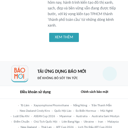
hôm nay, hành trình kiến tạo đô thị xanh,
sạch, đẹp và bền vững vẫn đang được tiếp
bước, với kỳ vọng kiến tạo TPHCM thành
'thành phố toàn cầu' từ những dòng kênh
xanh.
XEM THÊM
TẢI ỨNG DỤNG BÁO MỚI
ĐỂ KHÔNG BỎ SÓT TIN TỨC
Điều khoản sử dụng
Chính sách bảo mật
Tô Lâm
Xaysomphone Phomvihane
Nắng Nóng
Trần Thanh Mẫn
New Zealand Cindy Kiro
Quốc Hội Lào
Eo Biển Hormuz
Mũi Nghê
Luật Dầu Khí
ASEAN Cup 2026
Myanmar
Australia
Australia Sam Mostyn
Điểm Chuẩn
Chủ Tịch Quốc Hội
Liên Bang Nga
Ukraine
Iran
Malaysia
New Zealand
Thái Lan
AFF Cup 2026
Lịch Thi Đấu AFF Cup 2026