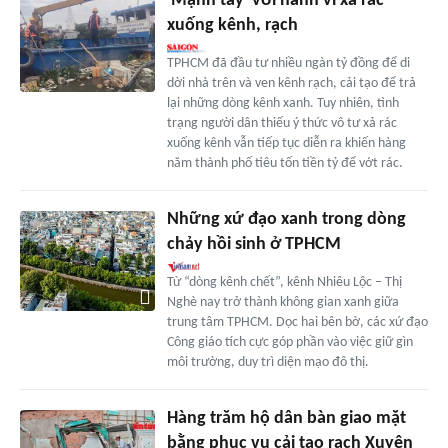
'Mạnh tay' với hành vi xả rác
xuống kênh, rạch
TPHCM đã đầu tư nhiều ngàn tỷ đồng để di
dời nhà trên và ven kênh rạch, cải tạo để trả
lại những dòng kênh xanh. Tuy nhiên, tình
trạng người dân thiếu ý thức vô tư xả rác
xuống kênh vẫn tiếp tục diễn ra khiến hàng
năm thành phố tiêu tốn tiền tỷ để vớt rác.
Những xứ đạo xanh trong dòng
chảy hồi sinh ở TPHCM
Từ “dòng kênh chết”, kênh Nhiêu Lộc – Thị
Nghè nay trở thành không gian xanh giữa
trung tâm TPHCM. Dọc hai bên bờ, các xứ đạo
Công giáo tích cực góp phần vào việc giữ gìn
môi trường, duy trì diện mạo đô thị.
Hàng trăm hộ dân bàn giao mặt
bằng phục vụ cải tạo rạch Xuyên