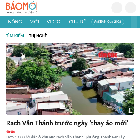
NÓNG
MỚI
VIDEO
CHỦ ĐỀ
#ASEAN Cup 2026
#Trí tuệ nhân tạo
#Mỹ - Iran
#Khám phá Việt Nam
TÌM KIẾM
THỊ NGHÈ
#Khám phá thế giới
Rạch Văn Thánh trước ngày 'thay áo mới'
Hơn 1.000 hộ dân ở khu vực rạch Văn Thánh, phường Thạnh Mỹ Tây