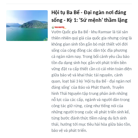
Hội tụ Ba Bể - Đại ngàn nơi đáng
sống - Kỳ 1: 'Sứ mệnh' thầm lặng
Vườn Quốc gia Ba Bể - khu Ramsar là tài sản
thiên nhiên quý giá của quốc gia nhưng cũng là
không gian sinh tồn gắn bó mật thiết với đời
sống của cộng đồng các dân tộc địa phương
cả ngàn năm nay. Trong bối cảnh yêu cầu bảo
tồn đa dạng sinh học gắn với phát triển bền
vững đặt ra cấp thiết cần có cái nhìn toàn diện
giữa bảo vệ và khai thác tài nguyên, cảnh
quan, loạt bài 3 kỳ 'Hội tụ Ba Bể - đại ngàn nơi
đáng sống' của Báo và Phát thanh, Truyền
hình Thái Nguyên tập trung phản ánh những
nỗ lực của các cấp, ngành và người dân trong
công tác giữ rừng, cũng như tiếng nói của
những người trong cuộc về phát triển sinh kế,
từng bước đánh thức tiềm năng du lịch sinh
thái, hướng tới mục tiêu hài hòa giữa bảo tồn,
bảo vệ và phát triển.