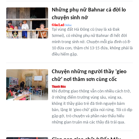
Những phụ nữ Bahnar cả đời lo
chuyện sinh nở
Tại vùng đất Hà Đông cũ (nay là xã Đak
Sơmei), có những phụ nữ Bahnar đi hết đời
mình trong sinh nở. Chuyện mỗi gia đình có 8-
10 đứa con, thậm chí 13-15 đứa, không phải là
điều hiếm gặp.
Chuyện những người thầy 'gieo
chữ' nơi thâm sơn cùng cốc
Khi đường giao thông vẫn còn nhiều cách trở,
ở những điểm trường vùng sâu, vùng xa,
không ít thầy giáo trẻ đã tình nguyện bám
bản, lặng lẽ 'gieo chữ' giữa núi rừng. Tôi có dịp
gặp gỡ, trò chuyện và phần nào thấu hiểu
những gian truân mà các thầy đã trải qua.