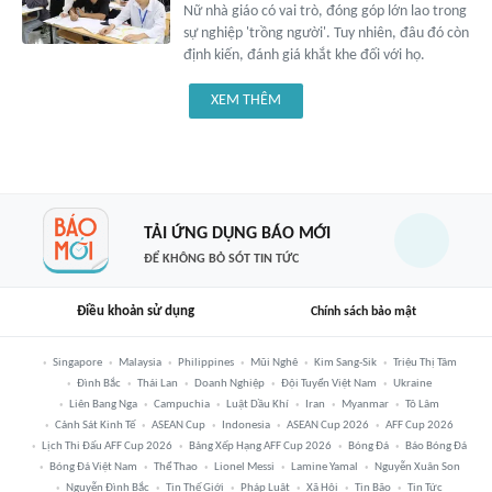
Nữ nhà giáo có vai trò, đóng góp lớn lao trong
sự nghiệp 'trồng người'. Tuy nhiên, đâu đó còn
định kiến, đánh giá khắt khe đối với họ.
XEM THÊM
TẢI ỨNG DỤNG BÁO MỚI
ĐỂ KHÔNG BỎ SÓT TIN TỨC
Điều khoản sử dụng
Chính sách bảo mật
Singapore
Malaysia
Philippines
Mũi Nghê
Kim Sang-Sik
Triệu Thị Tâm
Đình Bắc
Thái Lan
Doanh Nghiệp
Đội Tuyển Việt Nam
Ukraine
Liên Bang Nga
Campuchia
Luật Dầu Khí
Iran
Myanmar
Tô Lâm
Cảnh Sát Kinh Tế
ASEAN Cup
Indonesia
ASEAN Cup 2026
AFF Cup 2026
Lịch Thi Đấu AFF Cup 2026
Bảng Xếp Hạng AFF Cup 2026
Bóng Đá
Báo Bóng Đá
Bóng Đá Việt Nam
Thể Thao
Lionel Messi
Lamine Yamal
Nguyễn Xuân Son
Nguyễn Đình Bắc
Tin Thế Giới
Pháp Luật
Xã Hội
Tin Bão
Tin Tức