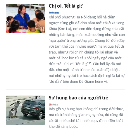
Chị ơi, Tết là gì?
Khi phố phường Hà Nội đang hối hả đếm
ngược từng giờ để đón năm mới thì ở xã Song
Khủa (Sơn La), nơi con dốc dựng đứng chia cắt
những bản làng, mùa xuân dường như vẫn còn
'ngủ quên' trong sương giá. Chúng tôi đến đây
với tâm thế của những người mang quà Tết đi
trao, nhưng rồi chính chúng tôi lại nhận về
một bài học lớn từ câu hỏi ngây ngô của một
đứa trẻ: 'Chị ơi, Tết là gì?'. Câu hỏi ấy đã mở
đầu cho một hành trình mùa xuân đặc biệt,
nơi những người trẻ học cách định nghĩa lại sự
'đủ đầy' bên dòng Đà Giang hùng vĩ.
Sự hung bạo của người trẻ
Bây giờ sự hung bạo không chỉ trong đời thực,
mà cả trên không gian mạng nữa, dù cũng đã
có rất nhiều chế tài, nhiều quy định, đến khắt
khe để ràng buộc.