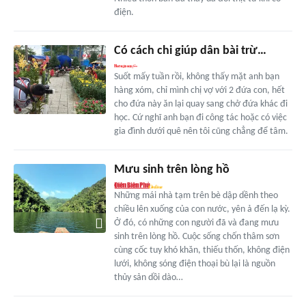
điện.
Có cách chi giúp dân bài trừ…
Suốt mấy tuần rồi, không thấy mặt anh bạn
hàng xóm, chỉ mình chị vợ với 2 đứa con, hết
cho đứa này ăn lại quay sang chở đứa khác đi
học. Cứ nghĩ anh bạn đi công tác hoặc có việc
gia đình dưới quê nên tôi cũng chẳng để tâm.
Mưu sinh trên lòng hồ
Những mái nhà tạm trên bè dập dềnh theo
chiều lên xuống của con nước, yên ả đến lạ kỳ.
Ở đó, có những con người đã và đang mưu
sinh trên lòng hồ. Cuộc sống chốn thâm sơn
cùng cốc tuy khó khăn, thiếu thốn, không điện
lưới, không sóng điện thoại bù lại là nguồn
thủy sản dồi dào…