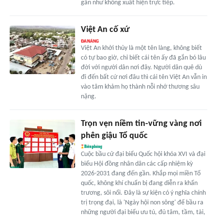
gần như không xuất hiện trực tiếp.
Việt An cố xứ
Việt An khởi thủy là một tên làng, không biết
có tự bao giờ, chỉ biết cái tên ấy đã gắn bó lâu
đời với người dân nơi đây. Người dân quê dù
đi đến bất cứ nơi đâu thì cái tên Việt An vẫn in
vào tâm khảm họ thành nỗi nhớ thương sâu
nặng.
Trọn vẹn niềm tin-vững vàng nơi
phên giậu Tổ quốc
Cuộc bầu cử đại biểu Quốc hội khóa XVI và đại
biểu Hội đồng nhân dân các cấp nhiệm kỳ
2026-2031 đang đến gần. Khắp mọi miền Tổ
quốc, không khí chuẩn bị đang diễn ra khẩn
trương, sôi nổi. Đây là sự kiện có ý nghĩa chính
trị trọng đại, là 'Ngày hội non sông' để bầu ra
những người đại biểu ưu tú, đủ tâm, tầm, tài,