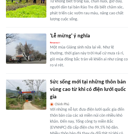
Từ không biết trồng lúa, chăn nuôi, giờ đây,
người dân tại bản Rào Tre đã biết chăm sóc,
phát triển các vườn rau màu, nâng cao chất
lượng cuộc sống.
'Lễ mừng' ý nghĩa
Một mùa Giáng sinh nữa lại về. Như lệ
thường, thời gian này trời Huế cứ mưa rả rỉ,
gió mùa đông bắc tràn về khiến ai như cũng co
ro vì rét.
Sức sống mới tại những thôn bản
vùng cao từ khi có điện lưới quốc
gia
Chính Phủ
Với những nỗ lực đưa điện lưới quốc gia đến
thôn bản của các xã miền núi còn nhiều khó
khăn. Đến nay, Tổng công ty miền Bắc
(EVNNPC) đã cấp điện cho 99,5% hộ dân.
Nhiều thôn bản đã thay da đổi thịt từ khi có