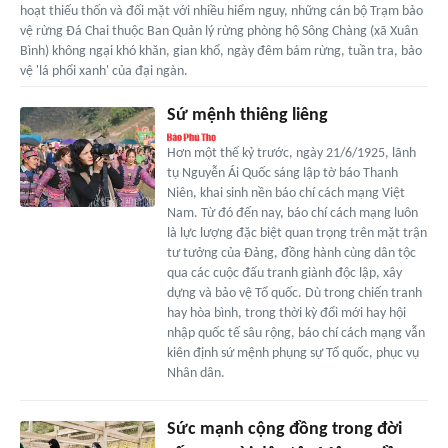
hoạt thiếu thốn và đối mặt với nhiều hiểm nguy, những cán bộ Trạm bảo
vệ rừng Đá Chai thuộc Ban Quản lý rừng phòng hộ Sông Chàng (xã Xuân
Bình) không ngại khó khăn, gian khổ, ngày đêm bám rừng, tuần tra, bảo
vệ 'lá phổi xanh' của đại ngàn.
Sứ mệnh thiêng liêng
Hơn một thế kỷ trước, ngày 21/6/1925, lãnh
tụ Nguyễn Ái Quốc sáng lập tờ báo Thanh
Niên, khai sinh nền báo chí cách mạng Việt
Nam. Từ đó đến nay, báo chí cách mạng luôn
là lực lượng đặc biệt quan trọng trên mặt trận
tư tưởng của Đảng, đồng hành cùng dân tộc
qua các cuộc đấu tranh giành độc lập, xây
dựng và bảo vệ Tổ quốc. Dù trong chiến tranh
hay hòa bình, trong thời kỳ đổi mới hay hội
nhập quốc tế sâu rộng, báo chí cách mạng vẫn
kiên định sứ mệnh phụng sự Tổ quốc, phục vụ
Nhân dân.
Sức mạnh cộng đồng trong đời