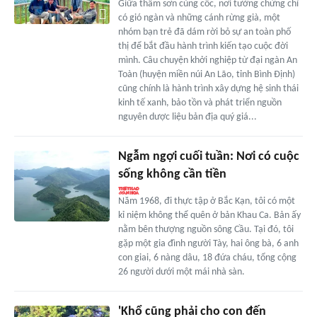
Giữa thâm sơn cùng cốc, nơi tưởng chừng chỉ
có gió ngàn và những cánh rừng già, một
nhóm bạn trẻ đã dám rời bỏ sự an toàn phố
thị để bắt đầu hành trình kiến tạo cuộc đời
mình. Câu chuyện khởi nghiệp từ đại ngàn An
Toàn (huyện miền núi An Lão, tỉnh Bình Định)
cũng chính là hành trình xây dựng hệ sinh thái
kinh tế xanh, bảo tồn và phát triển nguồn
nguyên dược liệu bản địa quý giá...
Ngẫm ngợi cuối tuần: Nơi có cuộc
sống không cần tiền
Năm 1968, đi thực tập ở Bắc Kạn, tôi có một
kỉ niệm không thể quên ở bản Khau Ca. Bản ấy
nằm bên thượng nguồn sông Cầu. Tại đó, tôi
gặp một gia đình người Tày, hai ông bà, 6 anh
con giai, 6 nàng dâu, 18 đứa cháu, tổng cộng
26 người dưới một mái nhà sàn.
'Khổ cũng phải cho con đến