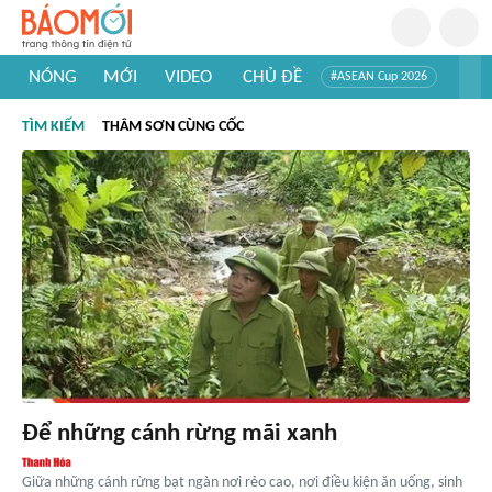
NÓNG
MỚI
VIDEO
CHỦ ĐỀ
#ASEAN Cup 2026
#Trí tuệ nhân tạo
#Mỹ - Iran
#Khám phá Việt Nam
TÌM KIẾM
THÂM SƠN CÙNG CỐC
#Khám phá thế giới
Để những cánh rừng mãi xanh
Giữa những cánh rừng bạt ngàn nơi rẻo cao, nơi điều kiện ăn uống, sinh