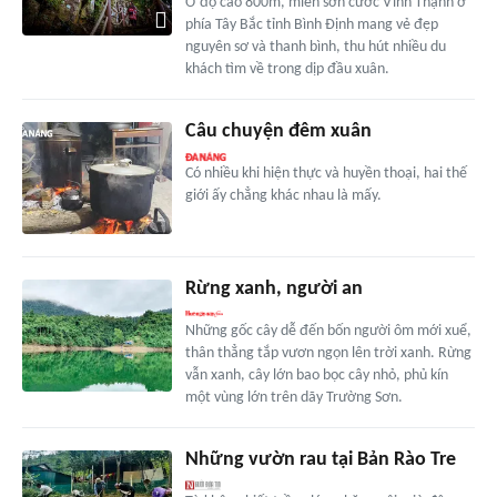
Ở độ cao 800m, miền sơn cước Vĩnh Thạnh ở
phía Tây Bắc tỉnh Bình Ðịnh mang vẻ đẹp
nguyên sơ và thanh bình, thu hút nhiều du
khách tìm về trong dịp đầu xuân.
Câu chuyện đêm xuân
Có nhiều khi hiện thực và huyền thoại, hai thế
giới ấy chẳng khác nhau là mấy.
Rừng xanh, người an
Những gốc cây dễ đến bốn người ôm mới xuể,
thân thẳng tắp vươn ngọn lên trời xanh. Rừng
vẫn xanh, cây lớn bao bọc cây nhỏ, phủ kín
một vùng lớn trên dãy Trường Sơn.
Những vườn rau tại Bản Rào Tre