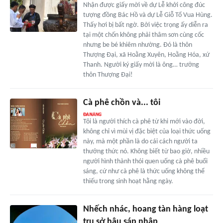
Nhận được giấy mời về dự Lễ khởi công đúc
tượng đồng Bác Hồ và dự Lễ Giỗ Tổ Vua Hùng.
Thấy hơi bị bất ngờ. Bởi việc trọng ấy diễn ra
tại một chốn không phải thâm sơn cùng cốc
nhưng be bé khiêm nhường. Đó là thôn
Thượng Đại, xã Hoằng Xuyên, Hoằng Hóa, xứ
Thanh. Người ký giấy mời là ông… trưởng
thôn Thượng Đại!
Cà phê chồn và... tôi
Tôi là người thích cà phê từ khi mới vào đời,
không chỉ vì mùi vị đặc biệt của loại thức uống
này, mà một phần là do cái cách người ta
thưởng thức nó. Không biết từ bao giờ, nhiều
người hình thành thói quen uống cà phê buổi
sáng, cứ như cà phê là thức uống không thể
thiếu trong sinh hoạt hằng ngày.
Nhếch nhác, hoang tàn hàng loạt
trụ sở hậu sáp nhập