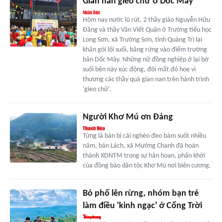
Gian nan gieo chữ ở Dốc Mây
Hôm nay nước lũ rút, 2 thầy giáo Nguyễn Hữu
Đăng và thầy Văn Viết Quân ở Trường tiểu học
Long Sơn, xã Trường Sơn, tỉnh Quảng Trị lại
khăn gói lội suối, băng rừng vào điểm trường
bản Dốc Mây. Những nữ đồng nghiệp ở lại bờ
suối bên này xúc động, đôi mắt đỏ hoe vì
thương các thầy quá gian nan trên hành trình
'gieo chữ'.
Người Khơ Mú ơn Đảng
Từng là bản bị cái nghèo đeo bám suốt nhiều
năm, bản Lách, xã Mường Chanh đã hoàn
thành XDNTM trong sự hân hoan, phấn khởi
của đồng bào dân tộc Khơ Mú nơi biên cương.
Bỏ phố lên rừng, nhóm bạn trẻ
làm điều 'kinh ngạc' ở Cổng Trời