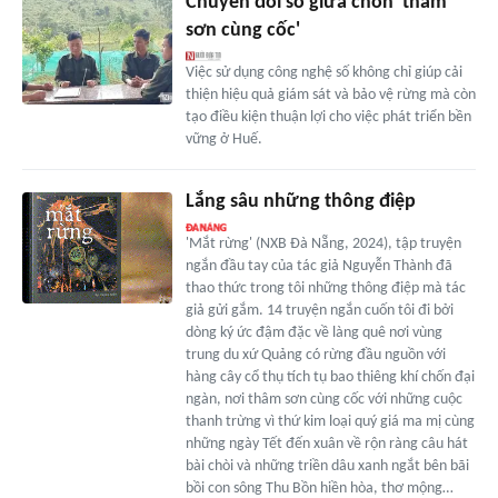
Chuyển đổi số giữa chốn 'thâm
sơn cùng cốc'
Việc sử dụng công nghệ số không chỉ giúp cải
thiện hiệu quả giám sát và bảo vệ rừng mà còn
tạo điều kiện thuận lợi cho việc phát triển bền
vững ở Huế.
Lắng sâu những thông điệp
'Mắt rừng' (NXB Đà Nẵng, 2024), tập truyện
ngắn đầu tay của tác giả Nguyễn Thành đã
thao thức trong tôi những thông điệp mà tác
giả gửi gắm. 14 truyện ngắn cuốn tôi đi bởi
dòng ký ức đậm đặc về làng quê nơi vùng
trung du xứ Quảng có rừng đầu nguồn với
hàng cây cổ thụ tích tụ bao thiêng khí chốn đại
ngàn, nơi thâm sơn cùng cốc với những cuộc
thanh trừng vì thứ kim loại quý giá ma mị cùng
những ngày Tết đến xuân về rộn ràng câu hát
bài chòi và những triền dâu xanh ngắt bên bãi
bồi con sông Thu Bồn hiền hòa, thơ mộng…