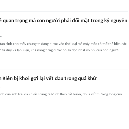
 quan trọng mà con người phải đối mặt trong kỷ nguyên
an
 tạo sinh cho thấy chúng ta đang bước vào thời đại mà máy móc có thể thể hiện các
ư tư duy và lập luận, khả năng từng được coi là độc nhất vô nhị của con người.
 Kiên bị khơi gợi lại vết đau trong quá khứ
n
sinh của anh trai đã khiến Trung tá Minh Kiên rất buồn, đó là vết thương lòng của