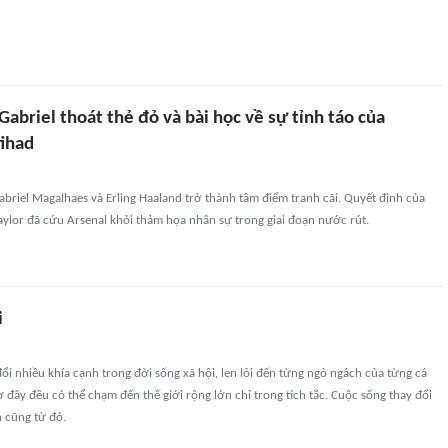
abriel thoát thẻ đỏ và bài học về sự tỉnh táo của
tihad
briel Magalhaes và Erling Haaland trở thành tâm điểm tranh cãi. Quyết định của
aylor đã cứu Arsenal khỏi thảm họa nhân sự trong giai đoạn nước rút.
i
ổi nhiều khía cạnh trong đời sống xã hội, len lỏi đến từng ngỏ ngách của từng cá
 đây đều có thể chạm đến thế giới rộng lớn chỉ trong tích tắc. Cuộc sống thay đổi
 cũng từ đó.