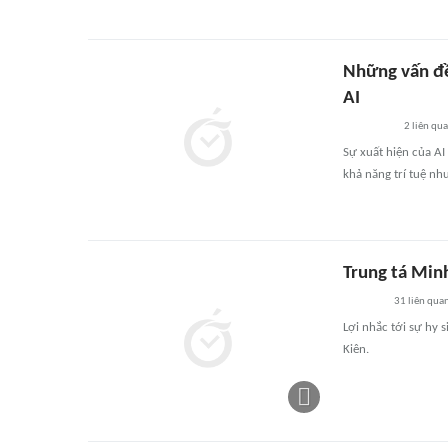
Những vấn đề
AI
2
liên qu
Sự xuất hiện của AI
khả năng trí tuệ nh
Trung tá Minh
31
liên qua
Lợi nhắc tới sự hy 
Kiên.