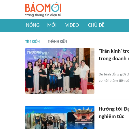
NÓNG
MỚI
VIDEO
CHỦ ĐỀ
TÌM KIẾM
THÀNH KIẾN
'Trần kính' tr
trong doanh 
Dù bình đẳng giới đ
cơ hội thăng tiến 
Hướng tới Đại
nghiêm túc