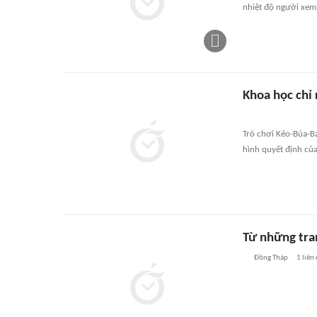
nhiệt độ người xem
Khoa học chỉ 
Trò chơi Kéo-Búa-B
hình quyết định củ
Từ những tra
Đồng Tháp
1
liên