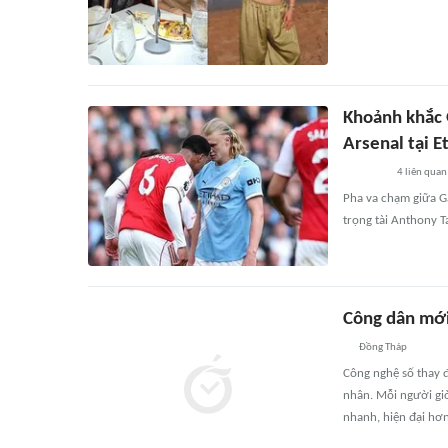
Khoảnh khắc G
Arsenal tại E
4
liên quan
Pha va chạm giữa Ga
trọng tài Anthony T
Công dân mớ
Đồng Tháp
Công nghệ số thay đ
nhân. Mỗi người giờ
nhanh, hiện đại hơn