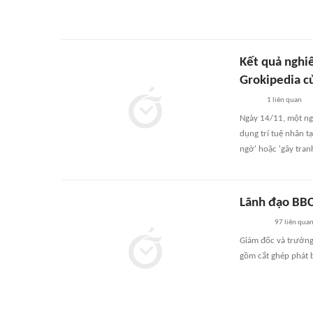
Kết quả nghi
Grokipedia c
1
liên quan
Ngày 14/11, một ng
dụng trí tuệ nhân t
ngờ' hoặc 'gây tranh
Lãnh đạo BBC
97
liên qua
Giám đốc và trưởng 
gồm cắt ghép phát 