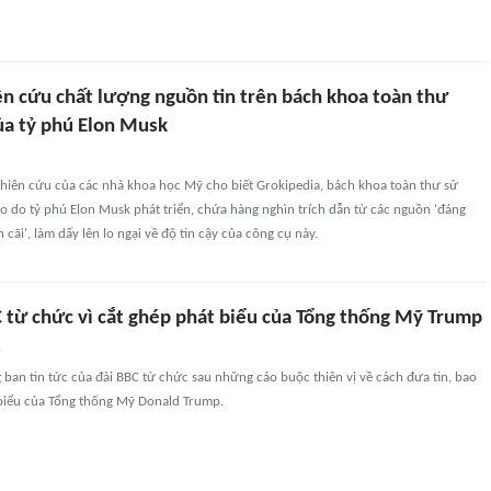
ên cứu chất lượng nguồn tin trên bách khoa toàn thư
ủa tỷ phú Elon Musk
hiên cứu của các nhà khoa học Mỹ cho biết Grokipedia, bách khoa toàn thư sử
ạo do tỷ phú Elon Musk phát triển, chứa hàng nghìn trích dẫn từ các nguồn 'đáng
 cãi', làm dấy lên lo ngại về độ tin cậy của công cụ này.
 từ chức vì cắt ghép phát biểu của Tổng thống Mỹ Trump
n
ban tin tức của đài BBC từ chức sau những cáo buộc thiên vị về cách đưa tin, bao
biểu của Tổng thống Mỹ Donald Trump.