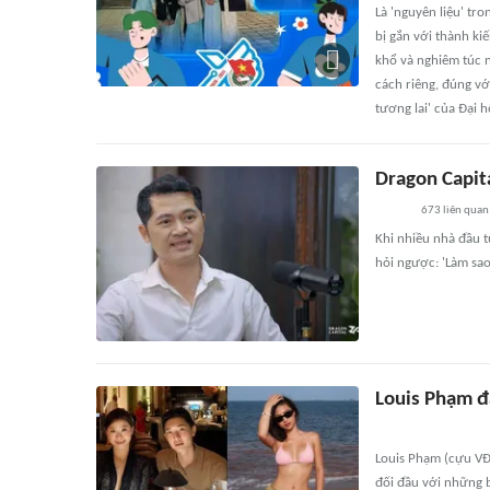
Là 'nguyên liệu' tro
bị gắn với thành ki
khổ và nghiêm túc n
cách riêng, đúng vớ
tương lai' của Đại 
Dragon Capita
673
liên quan
Khi nhiều nhà đầu t
hỏi ngược: 'Làm sa
Louis Phạm đá
Louis Phạm (cựu VĐ
đối đầu với những b