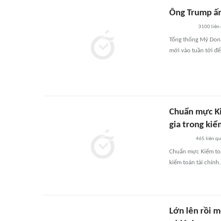
Ông Trump ấn 
3100
liên
Tổng thống Mỹ Dona
mới vào tuần tới để
Chuẩn mực Ki
gia trong kiể
465
liên q
Chuẩn mực Kiểm toá
kiểm toán tài chính.
Lớn lên rồi m