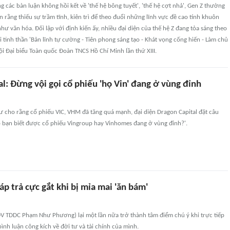
ng các bàn luận không hồi kết về 'thế hệ bông tuyết', 'thế hệ cợt nhả', Gen Z thường
ến rằng thiếu sự trầm tĩnh, kiên trì để theo đuổi những lĩnh vực đề cao tính khuôn
hư văn hóa. Đối lập với định kiến ấy, nhiều đại diện của thế hệ Z đang tỏa sáng theo
i tinh thần 'Bản lĩnh tự cường - Tiên phong sáng tạo - Khát vọng cống hiến - Làm chủ
hội Đại biểu Toàn quốc Đoàn TNCS Hồ Chí Minh lần thứ XIII.
l: Đừng vội gọi cổ phiếu 'họ Vin' đang ở vùng đỉnh
ư cho rằng cổ phiếu VIC, VHM đã tăng quá mạnh, đại diện Dragon Capital đặt câu
o bạn biết được cổ phiếu Vingroup hay Vinhomes đang ở vùng đỉnh?'.
p trả cực gắt khi bị mỉa mai 'ăn bám'
V TDDC Phạm Như Phương) lại một lần nữa trở thành tâm điểm chú ý khi trực tiếp
ình luận công kích về đời tư và tài chính của mình.