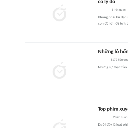
có lý do
1
liên quan
Không phải lời dặn 
con đủ lớn để tự tr
Những lỗ hổn
3172
liên qu
Những sự thật trần
Top phim xuy
2
liên quan
Dưới đây là loạt p