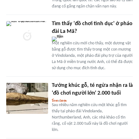
Trung Quốc lẫn quốc tế. Các ngôi sao xứ tỷ dân
đang cố gắng ngăn chặn vấn nạn này.
Tìm thấy 'đồ chơi tình dục' ở pháo
đài La Mã?
Một nghiên cứu mới cho thấy, một dương vật
bằng gỗ được tìm thấy trong một con mương
ở Vindolanda, một pháo đài phụ trợ của người
La Mã ở miền trung nước Anh, có thể đã được
sử dụng cho mục đích tình dục.
Tưởng khúc gỗ, té ngửa nhận ra là
'đồ chơi người lớn' 2.000 tuổi
Sau nhiều năm nghiên cứu một khúc gỗ tìm
thấy tại pháo đài Vindolanda,
Northumberland, Anh, các nhà khảo cổ tin
rằng, cổ vật 2.000 tuổi này là đồ chơi người
lớn.