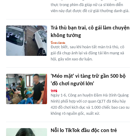
thực trong phim đã giúp nữ ca sĩ kiêm diễn
viên này đạt được đề cử giải thưởng danh giá.
Trả thù bạn trai, cô gái làm chuyện
không tưởng
Được biết, sau khi hoàn tất màn trả thù, cô
gái đã chụp ảnh lại và đăng tải lên mạng xã
hội, gây xôn xao dư luận.
'Méo mặt' vì tàng trữ gần 500 bộ
'đồ chơi người lớn'
Ngày 1-6, Công an huyện Đầm Hà (tỉnh Quảng
Ninh) phối hợp với cơ quan QLTT đã tiêu hủy
420 đồ chơi kích dục và 1.000 chiếc bao cao su
không rõ nguồn gốc, xuất xứ.
Nỗi lo TikTok đầu độc con trẻ