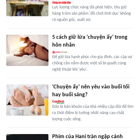
Lực lượng chức năng đã phát hiện, thu giữ
hàng trăm sản phẩm 'đồ chơi tình dục' không
rõ nguồn gốc, xuất xứ.
5 cách giữ lửa 'chuyện ấy' trong
hôn nhân
Để giữ lửa hạnh phúc cho gia đình, các cặp vợ
chồng cần nắm được một số bí quyết cùng
nghệ thuật khi 'yêu'.
'Chuyện ấy' nên yêu vào buổi tối
hay buổi sáng?
Đây là băn khoăn của khá nhiều cặp đôi để tìm
ra thời điểm lý tưởng nhất nâng cao chất
lượng cuộc sống.
Phim của Hani tràn ngập cảnh