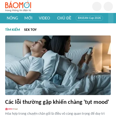
NÓNG
MỚI
VIDEO
CHỦ ĐỀ
#ASEAN Cup 2026
#Tuyển sinh đại học 2026
#Trí tuệ nhân tạo
#Mỹ - Iran
TÌM KIẾM
SEX TOY
#Khám phá Việt Nam
#Khám phá thế giới
Các lỗi thường gặp khiến chàng 'tụt mood'
Hòa hợp trong chuyện chăn gối là điều vô cùng quan trọng để duy trì