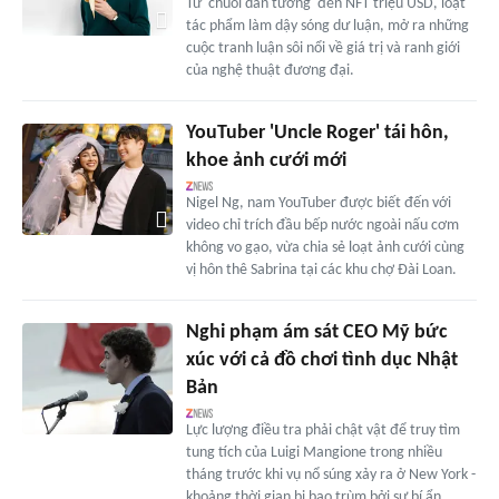
Từ 'chuối dán tường' đến NFT triệu USD, loạt
tác phẩm làm dậy sóng dư luận, mở ra những
cuộc tranh luận sôi nổi về giá trị và ranh giới
của nghệ thuật đương đại.
YouTuber 'Uncle Roger' tái hôn,
khoe ảnh cưới mới
Nigel Ng, nam YouTuber được biết đến với
video chỉ trích đầu bếp nước ngoài nấu cơm
không vo gạo, vừa chia sẻ loạt ảnh cưới cùng
vị hôn thê Sabrina tại các khu chợ Đài Loan.
Nghi phạm ám sát CEO Mỹ bức
xúc với cả đồ chơi tình dục Nhật
Bản
Lực lượng điều tra phải chật vật để truy tìm
tung tích của Luigi Mangione trong nhiều
tháng trước khi vụ nổ súng xảy ra ở New York -
khoảng thời gian bị bao trùm bởi sự bí ẩn.