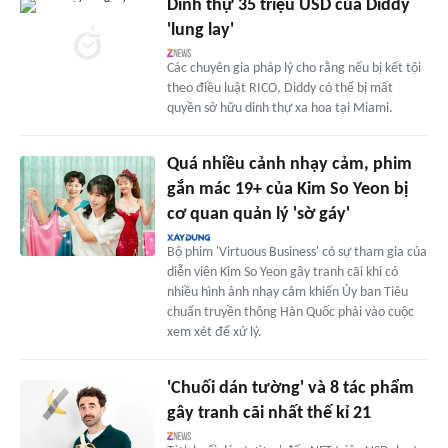
Dinh thự 35 triệu USD của Diddy
'lung lay'
Các chuyên gia pháp lý cho rằng nếu bị kết tội
theo điều luật RICO, Diddy có thể bị mất
quyền sở hữu dinh thự xa hoa tại Miami.
Quá nhiều cảnh nhạy cảm, phim
gắn mác 19+ của Kim So Yeon bị
cơ quan quản lý 'sờ gáy'
Bộ phim 'Virtuous Business' có sự tham gia của
diễn viên Kim So Yeon gây tranh cãi khi có
nhiều hình ảnh nhạy cảm khiến Ủy ban Tiêu
chuẩn truyền thông Hàn Quốc phải vào cuộc
xem xét để xử lý.
'Chuối dán tường' và 8 tác phẩm
gây tranh cãi nhất thế kỉ 21