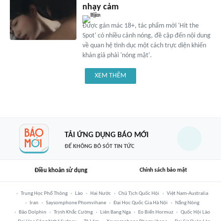
nhạy cảm
Được gán mác 18+, tác phẩm mới 'Hit the
Spot' có nhiều cảnh nóng, đề cập đến nội dung
về quan hệ tình dục một cách trực diện khiến
khán giả phải 'nóng mặt'.
XEM THÊM
TẢI ỨNG DỤNG BÁO MỚI
ĐỂ KHÔNG BỎ SÓT TIN TỨC
Điều khoản sử dụng
Chính sách bảo mật
Trung Học Phổ Thông
Lào
Hai Nước
Chủ Tịch Quốc Hội
Việt Nam-Australia
Iran
Saysomphone Phomvihane
Đại Học Quốc Gia Hà Nội
Nắng Nóng
Bão Dolphin
Trịnh Khắc Cường
Liên Bang Nga
Eo Biển Hormuz
Quốc Hội Lào