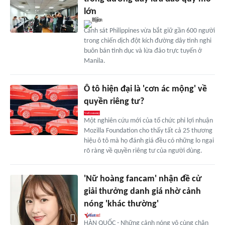
lớn
Cảnh sát Philippines vừa bắt giữ gần 600 người
trong chiến dịch đột kích đường dây tình nghi
buôn bán tình dục và lừa đảo trực tuyến ở
Manila.
Ô tô hiện đại là 'cơn ác mộng' về
quyền riêng tư?
Một nghiên cứu mới của tổ chức phi lợi nhuận
Mozilla Foundation cho thấy tất cả 25 thương
hiệu ô tô mà họ đánh giá đều có những lo ngại
rõ ràng về quyền riêng tư của người dùng.
'Nữ hoàng fancam' nhận đề cử
giải thưởng danh giá nhờ cảnh
nóng 'khác thường'
HÀN QUỐC - Những cảnh nóng vô cùng chân