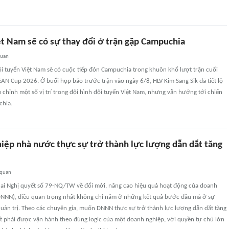
ệt Nam sẽ có sự thay đổi ở trận gặp Campuchia
quan
đội tuyển Việt Nam sẽ có cuộc tiếp đón Campuchia trong khuôn khổ lượt trận cuối
N Cup 2026. Ở buổi họp báo trước trận vào ngày 6/8, HLV Kim Sang Sik đã tiết lộ
 chỉnh một số vị trí trong đội hình đội tuyển Việt Nam, nhưng vẫn hướng tới chiến
chia.
iệp nhà nước thực sự trở thành lực lượng dẫn dắt tăng
 quan
khai Nghị quyết số 79-NQ/TW về đổi mới, nâng cao hiệu quả hoạt động của doanh
NNN), điều quan trọng nhất không chỉ nằm ở những kết quả bước đầu mà ở sự
quản trị. Theo các chuyên gia, muốn DNNN thực sự trở thành lực lượng dẫn dắt tăng
ết phải được vận hành theo đúng logic của một doanh nghiệp, với quyền tự chủ lớn