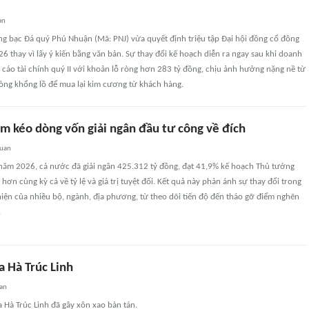
an
ng bạc Đá quý Phú Nhuận (Mã: PNJ) vừa quyết định triệu tập Đại hội đồng cổ đông
 thay vì lấy ý kiến bằng văn bản. Sự thay đổi kế hoạch diễn ra ngay sau khi doanh
cáo tài chính quý II với khoản lỗ ròng hơn 283 tỷ đồng, chịu ảnh hưởng nặng nề từ
hòng khổng lồ để mua lại kim cương từ khách hàng.
àm kéo dòng vốn giải ngân đầu tư công về đích
quan
 năm 2026, cả nước đã giải ngân 425.312 tỷ đồng, đạt 41,9% kế hoạch Thủ tướng
hơn cùng kỳ cả về tỷ lệ và giá trị tuyệt đối. Kết quả này phản ánh sự thay đổi trong
iện của nhiều bộ, ngành, địa phương, từ theo dõi tiến độ đến tháo gỡ điểm nghẽn
.
a Hà Trúc Linh
an
 Hà Trúc Linh đã gây xôn xao bàn tán.