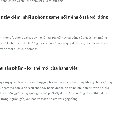
 hành chính và chịu sự giám sát của thị trường.
 ngày đêm, nhiều phòng game nổi tiếng ở Hà Nội đóng
ối, không ít phòng game quy mô lớn tại Hà Nội nay đã đóng cửa hoặc tạm ngừng
 chủ kinh doanh, thị trường đang chịu sức ép từ quy định mới, chi phí vận hành
 trong thói quen của game thủ.
sau sản phẩm - lợi thế mới của hàng Việt
y càng quan tâm đến 'câu chuyện' phía sau mỗi sản phẩm. Đây không chỉ là sự thay
ua sắm mà còn là tín hiệu cho thấy hàng Việt muốn chinh phục thị trường nội địa
tranh bằng giá cả hay quảng bá, mà phải xây dựng được những giá trị thật, được
 lượng, nguồn gốc, văn hóa và trách nhiệm với cộng đồng.