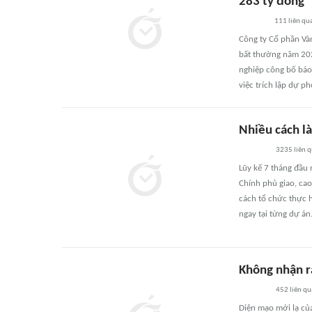
283 tỷ đồng
111
liên qu
Công ty Cổ phần Và
bất thường năm 2026
nghiệp công bố báo 
việc trích lập dự p
Nhiều cách l
3235
liên 
Lũy kế 7 tháng đầu
Chính phủ giao, cao 
cách tổ chức thực h
ngay tại từng dự án
Không nhận r
452
liên qu
Diện mạo mới lạ của