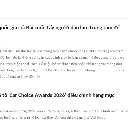
quốc gia số: Bài cuối: Lấy người dân làm trung tâm để
n
người dân làm thủ tục tại các trung tâm hành chính công ở TPHCM đang âm thầm
 đổi lớn, đó là không còn cần xuất trình giấy tờ bản cứng, mà được xác thực trực
eID trên điện thoại. Hơn 1,6 triệu hồ sơ được tiếp nhận chỉ trong vài tháng đầu
 quyết đúng hạn hơn 99%, cùng 2.065 thủ tục hành chính không còn phụ thuộc địa
ết quả của sự thay đổi này.
ô tô 'Car Choice Awards 2026' điều chỉnh hạng mục
oice Awards (CCA) 2026 vừa khởi động mùa giải thứ 5 với sự điều chỉnh mạnh về hệ
eo hướng phản ánh rõ hơn sự thay đổi của thị trường ô tô Việt Nam.