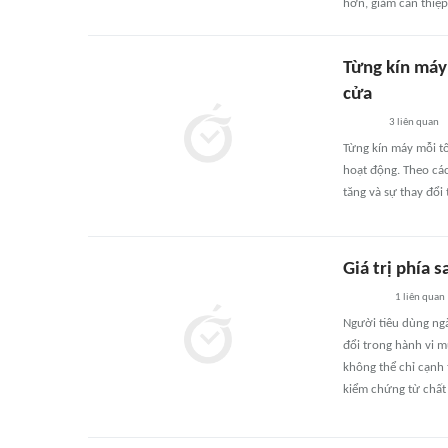
hơn, giảm can thiệp
Từng kín máy
cửa
3
liên quan
Từng kín máy mỗi t
hoạt động. Theo các
tăng và sự thay đổi
Giá trị phía 
1
liên quan
Người tiêu dùng ngà
đổi trong hành vi m
không thể chỉ cạnh 
kiểm chứng từ chất