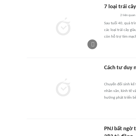
7 loại trái c
2
liên quan
Sau tuổi 40, quá tr
các loại trái cây g
còn hỗ trợ tim mạch
Cách tư duy 
Chuyển đổi sinh kế
nhân văn, kinh tế v
hướng phát triển bề
PNJ bất ngờ t