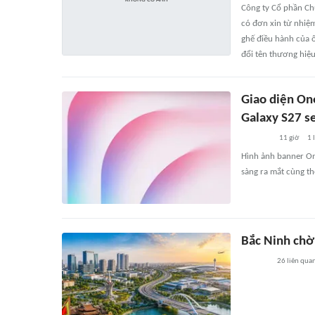
Công ty Cổ phần Ch
có đơn xin từ nhiệm
ghế điều hành của 
đổi tên thương hiệu
Giao diện One
Galaxy S27 s
11 giờ
1
l
Hình ảnh banner One
sàng ra mắt cùng t
Bắc Ninh chờ
26
liên qua