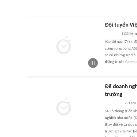
Đội tuyển Vi
1123
liên 
Vào tối nay (7/8), 
cùng vòng bảng ASEA
sẽ có những sự điều
thắng trước Campu
Để doanh ngh
trưởng
201
liên
Sau 6 tháng triển 
nghiệp nhà nước (D
thay đổi về tư duy 
trưởng thì trước h