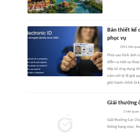
Bản thiết kế 
phục vụ
3961
liên qua
Phía sau hình ảnh 
diễn ra một sự thay
tiếp từ ứng dụng VN
năm với tỷ lệ giải
giới hành chính là k
Giải thưởng 
2
liên quan
Giải thưởng Car Ch
thống hạng mục, th