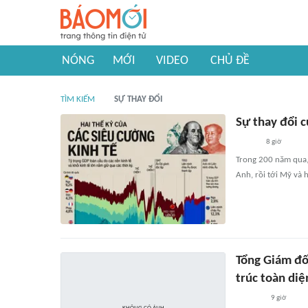
NÓNG
MỚI
VIDEO
CHỦ ĐỀ
TÌM KIẾM
SỰ THAY ĐỔI
Sự thay đổi c
8 giờ
Trong 200 năm qua, 
Anh, rồi tới Mỹ và h
Tổng Giám đố
trúc toàn diệ
9 giờ