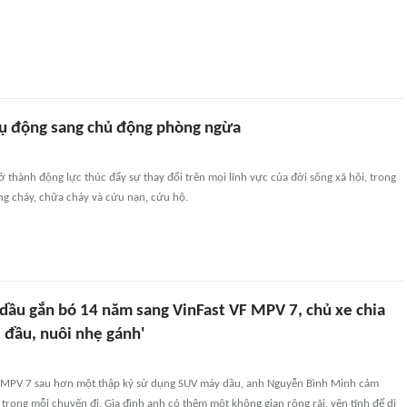
ụ động sang chủ động phòng ngừa
ở thành động lực thúc đẩy sự thay đổi trên mọi lĩnh vực của đời sống xã hội, trong
ng cháy, chữa cháy và cứu nạn, cứu hộ.
dầu gắn bó 14 năm sang VinFast VF MPV 7, chủ xe chia
 đầu, nuôi nhẹ gánh'
F MPV 7 sau hơn một thập kỷ sử dụng SUV máy dầu, anh Nguyễn Bình Minh cảm
 trong mỗi chuyến đi. Gia đình anh có thêm một không gian rộng rãi, yên tĩnh để di