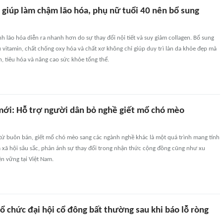
ây giúp làm chậm lão hóa, phụ nữ tuổi 40 nên bổ sung
ình lão hóa diễn ra nhanh hơn do sự thay đổi nội tiết và suy giảm collagen. Bổ sung
iàu vitamin, chất chống oxy hóa và chất xơ không chỉ giúp duy trì làn da khỏe đẹp mà
, tiêu hóa và nâng cao sức khỏe tổng thể.
mới: Hỗ trợ người dân bỏ nghề giết mổ chó mèo
 từ buôn bán, giết mổ chó mèo sang các ngành nghề khác là một quá trình mang tính
à xã hội sâu sắc, phản ánh sự thay đổi trong nhận thức cộng đồng cũng như xu
n vững tại Việt Nam.
ổ chức đại hội cổ đông bất thường sau khi báo lỗ ròng