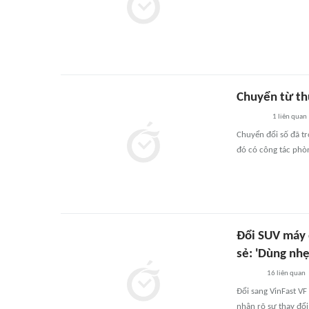
Chuyển từ th
1
liên quan
Chuyển đổi số đã tr
đó có công tác phò
Đổi SUV máy 
sẻ: 'Dùng nhẹ
16
liên quan
Đổi sang VinFast V
nhận rõ sự thay đổi