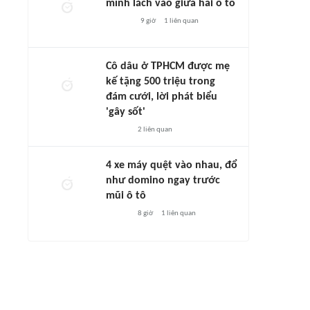
mình lách vào giữa hai ô tô
9 giờ
1
liên quan
Cô dâu ở TPHCM được mẹ
kế tặng 500 triệu trong
đám cưới, lời phát biểu
'gây sốt'
2
liên quan
4 xe máy quệt vào nhau, đổ
như domino ngay trước
mũi ô tô
8 giờ
1
liên quan