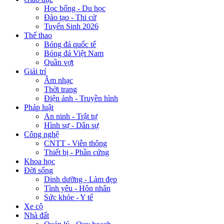
Học bổng - Du học
Đào tạo - Thi cử
Tuyển Sinh 2026
Thể thao
Bóng đá quốc tế
Bóng đá Việt Nam
Quần vợt
Giải trí
Âm nhạc
Thời trang
Điện ảnh - Truyền hình
Pháp luật
An ninh - Trật tự
Hình sự - Dân sự
Công nghệ
CNTT - Viễn thông
Thiết bị - Phần cứng
Khoa học
Đời sống
Dinh dưỡng - Làm đẹp
Tình yêu - Hôn nhân
Sức khỏe - Y tế
Xe cộ
Nhà đất