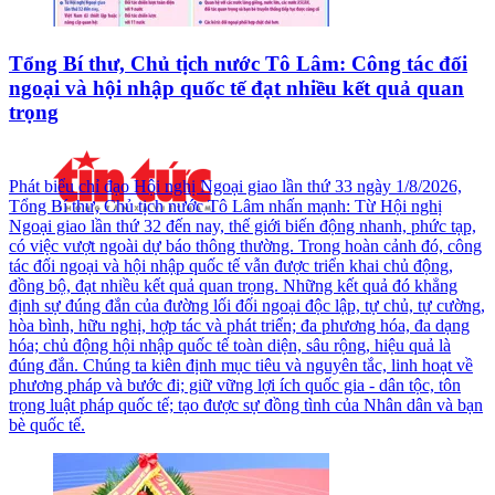
Tổng Bí thư, Chủ tịch nước Tô Lâm: Công tác đối
ngoại và hội nhập quốc tế đạt nhiều kết quả quan
trọng
Phát biểu chỉ đạo Hội nghị Ngoại giao lần thứ 33 ngày 1/8/2026,
Tổng Bí thư, Chủ tịch nước Tô Lâm nhấn mạnh: Từ Hội nghị
Ngoại giao lần thứ 32 đến nay, thế giới biến động nhanh, phức tạp,
có việc vượt ngoài dự báo thông thường. Trong hoàn cảnh đó, công
tác đối ngoại và hội nhập quốc tế vẫn được triển khai chủ động,
đồng bộ, đạt nhiều kết quả quan trọng. Những kết quả đó khẳng
định sự đúng đắn của đường lối đối ngoại độc lập, tự chủ, tự cường,
hòa bình, hữu nghị, hợp tác và phát triển; đa phương hóa, đa dạng
hóa; chủ động hội nhập quốc tế toàn diện, sâu rộng, hiệu quả là
đúng đắn. Chúng ta kiên định mục tiêu và nguyên tắc, linh hoạt về
phương pháp và bước đi; giữ vững lợi ích quốc gia - dân tộc, tôn
trọng luật pháp quốc tế; tạo được sự đồng tình của Nhân dân và bạn
bè quốc tế.