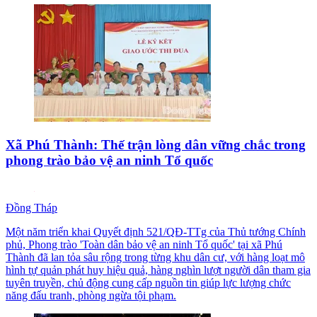
Xã Phú Thành: Thế trận lòng dân vững chắc trong
phong trào bảo vệ an ninh Tổ quốc
Đồng Tháp
Một năm triển khai Quyết định 521/QĐ-TTg của Thủ tướng Chính
phủ, Phong trào 'Toàn dân bảo vệ an ninh Tổ quốc' tại xã Phú
Thành đã lan tỏa sâu rộng trong từng khu dân cư, với hàng loạt mô
hình tự quản phát huy hiệu quả, hàng nghìn lượt người dân tham gia
tuyên truyền, chủ động cung cấp nguồn tin giúp lực lượng chức
năng đấu tranh, phòng ngừa tội phạm.