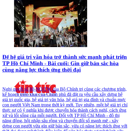
Để hệ giá trị văn hóa trở thành sức mạnh phát triển
TP Hồ Chí Minh - Bài cuối: Gìn giữ bản sắc hòa
cùng năng lực thích ứng thời đại
Nghị quyết số 80-NQ/TW của Bộ Chính trị cùng các chương trình,
kế hoạch triển khai của Chính phủ đã đặt ra yêu cầu xây dựng hệ
giá trị quốc gia, hệ giá trị văn hóa, hệ giá trị gia đình và chuẩn mực
con người Việt Nam trong thời kỳ mới. Tuy nhiên, một hệ giá trị chỉ
thực sự có ý nghĩa khi được chuyển hóa thành cách nghĩ, cách ứng
xử và lối sống của mỗi người. Đối với TP Hồ Chí Minh - đô thị
năng động, hội nhập sâu rộng và chuyển đổi số mạnh mẽ - xây
dựng con người vừa gìn giữ bản sắc, vừa có năng lực thích ứng với