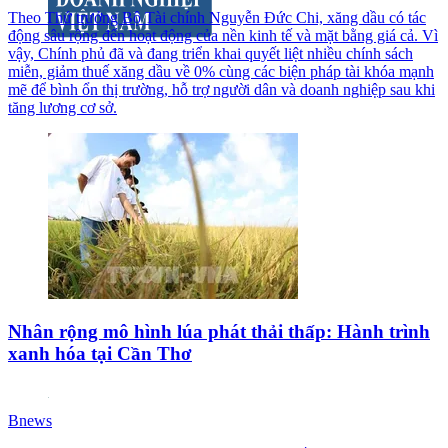
Theo Thứ trưởng Bộ Tài chính Nguyễn Đức Chi, xăng dầu có tác
động sâu rộng đến hoạt động của nền kinh tế và mặt bằng giá cả. Vì
vậy, Chính phủ đã và đang triển khai quyết liệt nhiều chính sách
miễn, giảm thuế xăng dầu về 0% cùng các biện pháp tài khóa mạnh
mẽ để bình ổn thị trường, hỗ trợ người dân và doanh nghiệp sau khi
tăng lương cơ sở.
Nhân rộng mô hình lúa phát thải thấp: Hành trình
xanh hóa tại Cần Thơ
Bnews