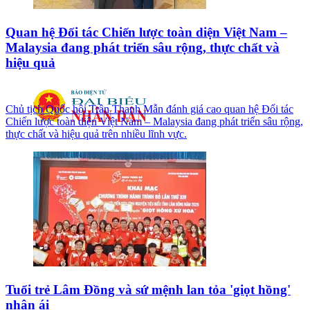
Quan hệ Đối tác Chiến lược toàn diện Việt Nam –
Malaysia đang phát triển sâu rộng, thực chất và
hiệu quả
Chủ tịch Quốc hội Trần Thanh Mẫn đánh giá cao quan hệ Đối tác
Chiến lược toàn diện Việt Nam – Malaysia đang phát triển sâu rộng,
thực chất và hiệu quả trên nhiều lĩnh vực.
Tuổi trẻ Lâm Đồng và sứ mệnh lan tỏa 'giọt hồng'
nhân ái