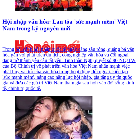
Hội nhập văn hóa: Lan tỏa 'sức mạnh mềm' Việt
Nam trong kỷ nguyên mới
Trong bối cảnh hội nhập quốc tế ngày càng sâu rộng, quảng bá văn
hóa gắn với phát triển du lịch, công nghiệp văn hóa và đối ngoại
đang trở thành yêu cầu tất yếu. Tinh thần Nghị quyết số 80-NQ/TW
của Bộ Chính trị về phát triển văn hóa Việt Nam nhấn mạnh việc
phát huy vai trò của văn hóa trong hoạt động đối ngoại, kiến tạo
'sức mạnh mềm', nâng cao năng lực hội nhập, gia tăng uy tín quốc
gia và đưa các giá trị Việt Nam tham gia sâu hơn vào đời sống kinh
tế, chính trị quốc tế.