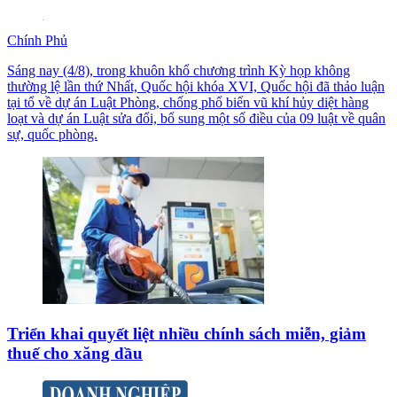
Chính Phủ
Sáng nay (4/8), trong khuôn khổ chương trình Kỳ họp không
thường lệ lần thứ Nhất, Quốc hội khóa XVI, Quốc hội đã thảo luận
tại tổ về dự án Luật Phòng, chống phổ biến vũ khí hủy diệt hàng
loạt và dự án Luật sửa đổi, bổ sung một số điều của 09 luật về quân
sự, quốc phòng.
Triển khai quyết liệt nhiều chính sách miễn, giảm
thuế cho xăng dầu