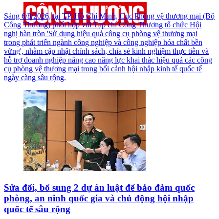
Sáng 6/8/2026, tại TP. Hồ Chí Minh, Cục Phòng vệ thương mại (Bộ
Công Thương) phối hợp với Tạp chí Công Thương tổ chức Hội
nghị bàn tròn 'Sử dụng hiệu quả công cụ phòng vệ thương mại
trong phát triển ngành công nghiệp và công nghiệp hóa chất bền
vững', nhằm cập nhật chính sách, chia sẻ kinh nghiệm thực tiễn và
hỗ trợ doanh nghiệp nâng cao năng lực khai thác hiệu quả các công
cụ phòng vệ thương mại trong bối cảnh hội nhập kinh tế quốc tế
ngày càng sâu rộng.
Sửa đổi, bổ sung 2 dự án luật để bảo đảm quốc
phòng, an ninh quốc gia và chủ động hội nhập
quốc tế sâu rộng