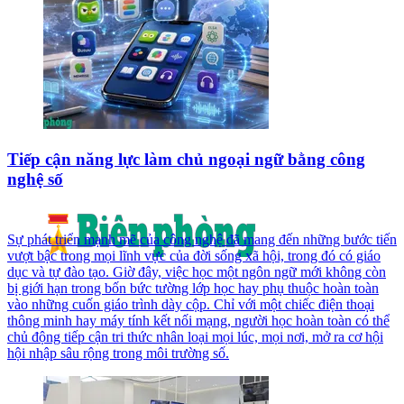
Tiếp cận năng lực làm chủ ngoại ngữ bằng công
nghệ số
Sự phát triển mạnh mẽ của công nghệ đã mang đến những bước tiến
vượt bậc trong mọi lĩnh vực của đời sống xã hội, trong đó có giáo
dục và tự đào tạo. Giờ đây, việc học một ngôn ngữ mới không còn
bị giới hạn trong bốn bức tường lớp học hay phụ thuộc hoàn toàn
vào những cuốn giáo trình dày cộp. Chỉ với một chiếc điện thoại
thông minh hay máy tính kết nối mạng, người học hoàn toàn có thể
chủ động tiếp cận tri thức nhân loại mọi lúc, mọi nơi, mở ra cơ hội
hội nhập sâu rộng trong môi trường số.