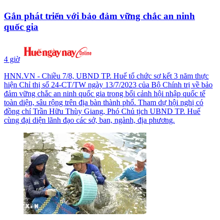
Gắn phát triển với bảo đảm vững chắc an ninh
quốc gia
4 giờ
HNN.VN - Chiều 7/8, UBND TP. Huế tổ chức sơ kết 3 năm thực
hiện Chỉ thị số 24-CT/TW ngày 13/7/2023 của Bộ Chính trị về bảo
đảm vững chắc an ninh quốc gia trong bối cảnh hội nhập quốc tế
toàn diện, sâu rộng trên địa bàn thành phố. Tham dự hội nghị có
đồng chí Trần Hữu Thùy Giang, Phó Chủ tịch UBND TP. Huế
cùng đại diện lãnh đạo các sở, ban, ngành, địa phương.