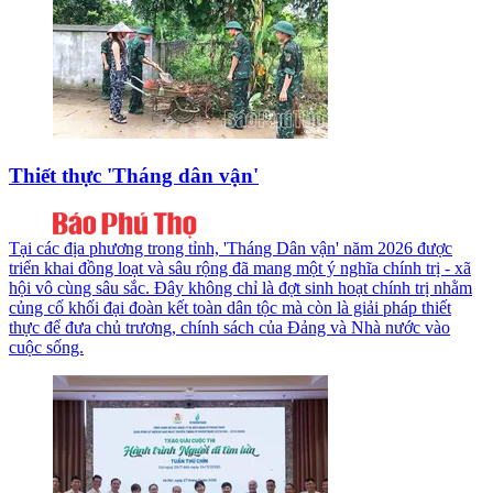
Thiết thực 'Tháng dân vận'
Tại các địa phương trong tỉnh, 'Tháng Dân vận' năm 2026 được
triển khai đồng loạt và sâu rộng đã mang một ý nghĩa chính trị - xã
hội vô cùng sâu sắc. Đây không chỉ là đợt sinh hoạt chính trị nhằm
củng cố khối đại đoàn kết toàn dân tộc mà còn là giải pháp thiết
thực để đưa chủ trương, chính sách của Đảng và Nhà nước vào
cuộc sống.