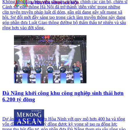
Không phải dàn diễn viên chuyên nghiệp, chính các cán bộ, chiến sĩ
Cảnh sát giao thông Hà Nội đã trở thành 'diễn viên' trong những
clip tuyên truyền pháp luật dí dỏm, gần gũi đang gây sốt mạng xã
hội. Sự đổi mới đầy sáng tạo trong cách làm truyền thông này đang
góp phần đưa Luật Giao thông đường bộ thẩm thấu tự nhiên và sâu
rộng hơn vào đời sống.
Đà Nẵng khởi công khu công nghiệp sinh thái hơn
6.200 tỷ đồng
Dự án Khu công nghiệp Hòa Ninh với quy mô hơn 400 ha và tổng
vốn đầu tư trên 6.200 tỷ đồng được kỳ vọng sẽ tạo ra động lực
trong thu hút đầu tư, góp phần đưa Đà Nẵng tham gia sâu rộng vào