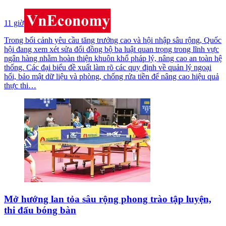
11 giờ
Trong bối cảnh yêu cầu tăng trưởng cao và hội nhập sâu rộng, Quốc
hội đang xem xét sửa đổi đồng bộ ba luật quan trọng trong lĩnh vực
ngân hàng nhằm hoàn thiện khuôn khổ pháp lý, nâng cao an toàn hệ
thống. Các đại biểu đề xuất làm rõ các quy định về quản lý ngoại
hối, bảo mật dữ liệu và phòng, chống rửa tiền để nâng cao hiệu quả
thực thi…
Mở hướng lan tỏa sâu rộng phong trào tập luyện,
thi đấu bóng bàn