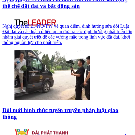
thể chế đất đai và bất động sản
Nghị quyết số 21-NQ/TW về quan điểm, định hướng sửa đổi Luật
Đất đai và các luật có liên quan đưa ra các định hướng phát triển lớn
nhằm giải quyết triệt để các vướng mắc trong lĩnh vực đất đai, khơi
thông nguồn lực cho phát triển.
Đổi mới hình thức tuyên truyền pháp luật giao
thông