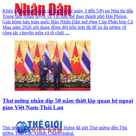
Khép lại ba ngày tranh tài sôi nổi (từ ngày 3 đến 5/8) tại Nhà thi đấu
Trung tâm Huấn luyện và Thi đấu thể thao thành phố Hải Phòng,
Giải bóng bàn toàn quốc Báo Nhân Dân mở rộng Cúp Phân bón Cà
Mau năm 2026 nội dung đồng đội hỗn hợp đã để lại ấn tượng về
công tác chuyên môn và tổ chức ...
Thư mừng nhân dịp 50 năm thiết lập quan hệ ngoại
giao Việt Nam-Thái Lan
Thủ tướng Chính phủ Lê Minh Hưng đã gửi Thư mừng đến Thủ
tướng Thái Lan Anutin Charnvirakul.