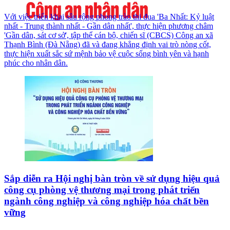
Với việc triển khai sâu rộng phong trào thi đua 'Ba Nhất: Kỷ luật
nhất - Trung thành nhất - Gần dân nhất', thực hiện phương châm
'Gần dân, sát cơ sở', tập thể cán bộ, chiến sĩ (CBCS) Công an xã
Thạnh Bình (Đà Nẵng) đã và đang khẳng định vai trò nòng cốt,
thực hiện xuất sắc sứ mệnh bảo vệ cuộc sống bình yên và hạnh
phúc cho nhân dân.
Sắp diễn ra Hội nghị bàn tròn về sử dụng hiệu quả
công cụ phòng vệ thương mại trong phát triển
ngành công nghiệp và công nghiệp hóa chất bền
vững