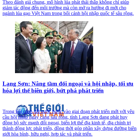
Theo đánh giá chung, mô hình lúa phát thải thấp không chỉ giúp
giảm tác động đến môi trường mà còn mở ra hướng đi mới cho
ngành lúa gạo Việt Nam trong bối cảnh hội nhập quốc tế sâu rộng.
Lạng Sơn: Nâng tầm đối ngoại và hội nhập, tối ưu
hóa lợi thế biên giới, bứt phá phát triển
Trong bối cảnh đất nước bước vào giai đoạn phát triển mới với yêu
cầu hội nhập ngày càng sâu rộng, tỉnh Lạng Sơn đang phát huy
đồng bộ sức mạnh đối ngoại, biến lợi thế địa kinh tế, địa chính trị
thành động lực phát triển, đồng thời góp phần xây dựng đường biên
giới hòa bình, hữu nghị, hợp tác và phát triển.