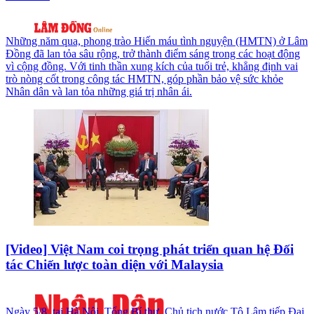
Những năm qua, phong trào Hiến máu tình nguyện (HMTN) ở Lâm
Đồng đã lan tỏa sâu rộng, trở thành điểm sáng trong các hoạt động
vì cộng đồng. Với tinh thần xung kích của tuổi trẻ, khẳng định vai
trò nòng cốt trong công tác HMTN, góp phần bảo vệ sức khỏe
Nhân dân và lan tỏa những giá trị nhân ái.
[Video] Việt Nam coi trọng phát triển quan hệ Đối
tác Chiến lược toàn diện với Malaysia
Ngày 5/8, tại Hà Nội, Tổng Bí thư, Chủ tịch nước Tô Lâm tiếp Đại