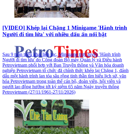
[VIDEO] Khép lại Chặng 1 Minigame 'Hành trình
Người đi tìm lửa' với nhiều dấu ấn nổi bật
Sau 9 tuần triển khai liên tục, Minigame trực tuyến 'Hành trình
Người đi tìm lửa' do Công đoàn Bộ máy Quản lý và Điều hành
Petrovietnam phối hợp với Ban Truyền thông và Văn hóa doanh
nghiệp Petrovietnam tổ chức đã chính thức khép lại Chặng 1, đánh
dấu một hành trình lan tỏa sâu rộng tinh thần tìm hiểu lịch sử, văn
hóa Petrovietnam trong toàn thể cán bộ, đoàn viên, hội viên và
người lao động hướng tới kỷ niệm 65 năm Ngày truyền thống
Petrovietnam (27/11/1961-27/11/2026)