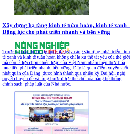
Xây dựng hạ tầng kinh tế tuần hoàn, kinh tế xanh -
Động lực cho phát triển nhanh và bền vững
Trước yêu cầu hội nhập quốc tế ngày càng sâu rộng, phát triển kinh
tế xanh và kinh tế tuần hoàn không chỉ là xu thế tất yếu của thế giới
mà còn là lựa chọn chiến lược của Việt Nam nhằm hiện thực hóa
mục tiêu phát triển nhanh, bền vững. Đây là quan điểm xuyên suốt,
nhất quán của Đảng, được hình thành qua nhiều kỳ Đại hội, nghị
quyết chuyên đề và từng bước được thể chế hóa bằng hệ thống
chính sách, pháp luật của Nhà nước.