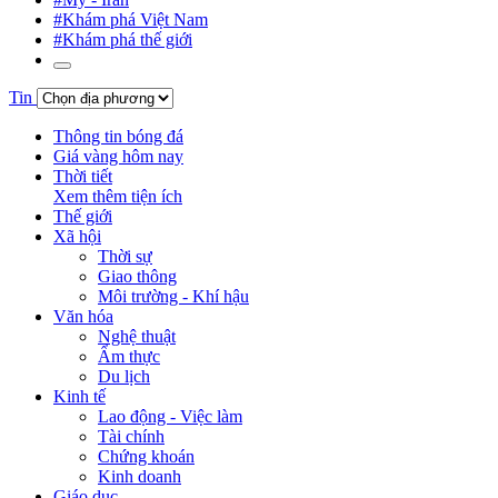
#Khám phá Việt Nam
#Khám phá thế giới
Tin
Thông tin bóng đá
Giá vàng hôm nay
Thời tiết
Xem thêm tiện ích
Thế giới
Xã hội
Thời sự
Giao thông
Môi trường - Khí hậu
Văn hóa
Nghệ thuật
Ẩm thực
Du lịch
Kinh tế
Lao động - Việc làm
Tài chính
Chứng khoán
Kinh doanh
Giáo dục