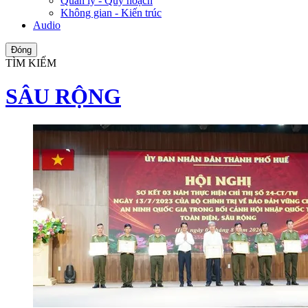
Quản lý - Quy hoạch
Không gian - Kiến trúc
Audio
Đóng
TÌM KIẾM
SÂU RỘNG