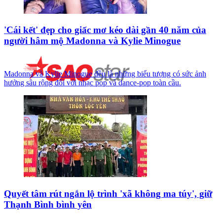
'Cái kết' đẹp cho giấc mơ kéo dài gần 40 năm của
người hâm mộ Madonna và Kylie Minogue
Madonna và Kylie Minogue đều là những biểu tượng có sức ảnh
hưởng sâu rộng đối với nhạc pop và dance-pop toàn cầu.
Quyết tâm rút ngắn lộ trình 'xã không ma túy', giữ
Thạnh Bình bình yên