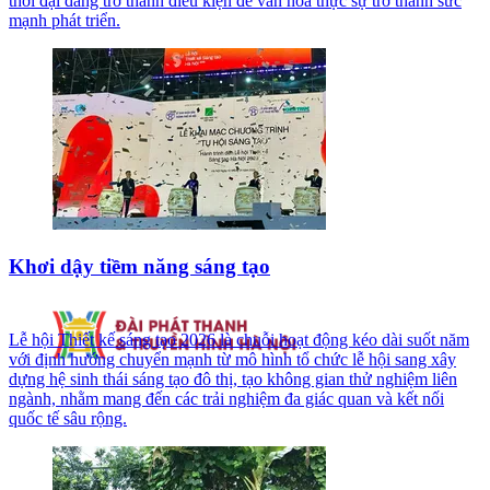
thời đại đang trở thành điều kiện để văn hóa thực sự trở thành sức
mạnh phát triển.
Khơi dậy tiềm năng sáng tạo
Lễ hội Thiết kế sáng tạo 2026 là chuỗi hoạt động kéo dài suốt năm
với định hướng chuyển mạnh từ mô hình tổ chức lễ hội sang xây
dựng hệ sinh thái sáng tạo đô thị, tạo không gian thử nghiệm liên
ngành, nhằm mang đến các trải nghiệm đa giác quan và kết nối
quốc tế sâu rộng.