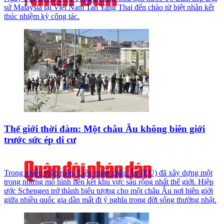
sứ Malaysia tại Việt Nam Tan Yang Thai đến chào từ biệt nhân kết
thúc nhiệm kỳ công tác.
Thế giới thời đàm: Một châu Âu không biên giới
trước sức ép di cư
Trong nhiều thập niên, Liên minh châu Âu (EU) đã xây dựng một
trong những mô hình liên kết khu vực sâu rộng nhất thế giới. Hiệp
ước Schengen trở thành biểu tượng cho một châu Âu nơi biên giới
giữa nhiều quốc gia dần mất đi ý nghĩa trong đời sống thường nhật.