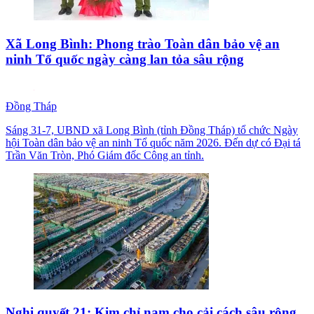
Xã Long Bình: Phong trào Toàn dân bảo vệ an
ninh Tổ quốc ngày càng lan tỏa sâu rộng
Đồng Tháp
Sáng 31-7, UBND xã Long Bình (tỉnh Đồng Tháp) tổ chức Ngày
hội Toàn dân bảo vệ an ninh Tổ quốc năm 2026. Đến dự có Đại tá
Trần Văn Tròn, Phó Giám đốc Công an tỉnh.
Nghị quyết 21: Kim chỉ nam cho cải cách sâu rộng