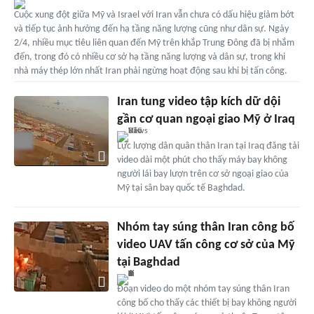
Cuộc xung đột giữa Mỹ và Israel với Iran vẫn chưa có dấu hiệu giảm bớt
và tiếp tục ảnh hưởng đến hạ tầng năng lượng cũng như dân sự. Ngày
2/4, nhiều mục tiêu liên quan đến Mỹ trên khắp Trung Đông đã bị nhắm
đến, trong đó có nhiều cơ sở hạ tầng năng lượng và dân sự, trong khi
nhà máy thép lớn nhất Iran phải ngừng hoạt động sau khi bị tấn công.
Iran tung video tập kích dữ dội
gần cơ quan ngoại giao Mỹ ở Iraq
Lực lượng dân quân thân Iran tại Iraq đăng tải
video dài một phút cho thấy máy bay không
người lái bay lượn trên cơ sở ngoại giao của
Mỹ tại sân bay quốc tế Baghdad.
Nhóm tay súng thân Iran công bố
video UAV tấn công cơ sở của Mỹ
tại Baghdad
Đoạn video do một nhóm tay súng thân Iran
công bố cho thấy các thiết bị bay không người