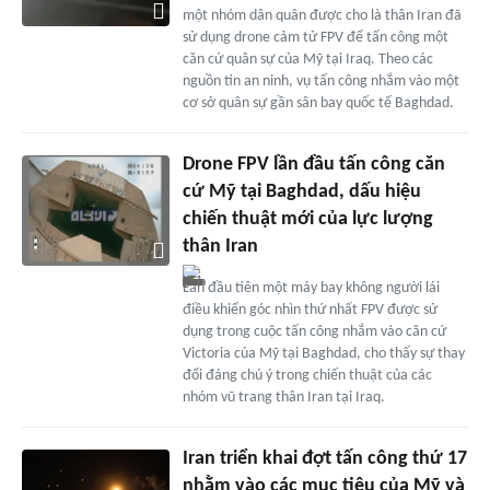
một nhóm dân quân được cho là thân Iran đã
sử dụng drone cảm tử FPV để tấn công một
căn cứ quân sự của Mỹ tại Iraq. Theo các
nguồn tin an ninh, vụ tấn công nhắm vào một
cơ sở quân sự gần sân bay quốc tế Baghdad.
Drone FPV lần đầu tấn công căn
cứ Mỹ tại Baghdad, dấu hiệu
chiến thuật mới của lực lượng
thân Iran
Lần đầu tiên một máy bay không người lái
điều khiển góc nhìn thứ nhất FPV được sử
dụng trong cuộc tấn công nhắm vào căn cứ
Victoria của Mỹ tại Baghdad, cho thấy sự thay
đổi đáng chú ý trong chiến thuật của các
nhóm vũ trang thân Iran tại Iraq.
Iran triển khai đợt tấn công thứ 17
nhằm vào các mục tiêu của Mỹ và