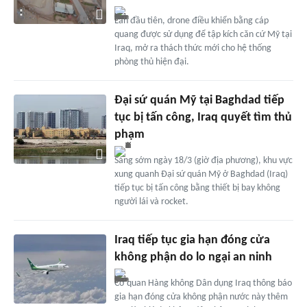
Lần đầu tiên, drone điều khiển bằng cáp
quang được sử dụng để tập kích căn cứ Mỹ tại
Iraq, mở ra thách thức mới cho hệ thống
phòng thủ hiện đại.
Đại sứ quán Mỹ tại Baghdad tiếp
tục bị tấn công, Iraq quyết tìm thủ
phạm
Sáng sớm ngày 18/3 (giờ địa phương), khu vực
xung quanh Đại sứ quán Mỹ ở Baghdad (Iraq)
tiếp tục bị tấn công bằng thiết bị bay không
người lái và rocket.
Iraq tiếp tục gia hạn đóng cửa
không phận do lo ngại an ninh
Cơ quan Hàng không Dân dụng Iraq thông báo
gia hạn đóng cửa không phận nước này thêm