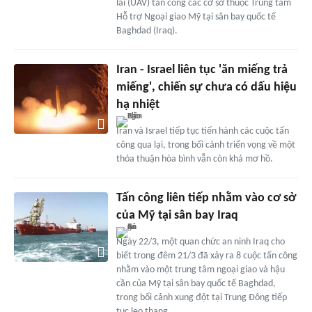
lái (UAV) tấn công các cơ sở thuộc Trung tâm
Hỗ trợ Ngoại giao Mỹ tại sân bay quốc tế
Baghdad (Iraq).
Iran - Israel liên tục 'ăn miếng trả
miếng', chiến sự chưa có dấu hiệu
hạ nhiệt
Iran và Israel tiếp tục tiến hành các cuộc tấn
công qua lại, trong bối cảnh triển vọng về một
thỏa thuận hòa bình vẫn còn khá mơ hồ.
Tấn công liên tiếp nhằm vào cơ sở
của Mỹ tại sân bay Iraq
Ngày 22/3, một quan chức an ninh Iraq cho
biết trong đêm 21/3 đã xảy ra 8 cuộc tấn công
nhằm vào một trung tâm ngoại giao và hậu
cần của Mỹ tại sân bay quốc tế Baghdad,
trong bối cảnh xung đột tại Trung Đông tiếp
tục leo thang.