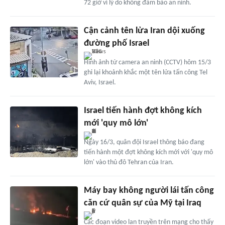
72 giờ vì lý do không đảm bảo an ninh.
Cận cảnh tên lửa Iran dội xuống
đường phố Israel
Hình ảnh từ camera an ninh (CCTV) hôm 15/3
ghi lại khoảnh khắc một tên lửa tấn công Tel
Aviv, Israel.
Israel tiến hành đợt không kích
mới 'quy mô lớn'
Ngày 16/3, quân đội Israel thông báo đang
tiến hành một đợt không kích mới với 'quy mô
lớn' vào thủ đô Tehran của Iran.
Máy bay không người lái tấn công
căn cứ quân sự của Mỹ tại Iraq
Các đoạn video lan truyền trên mạng cho thấy