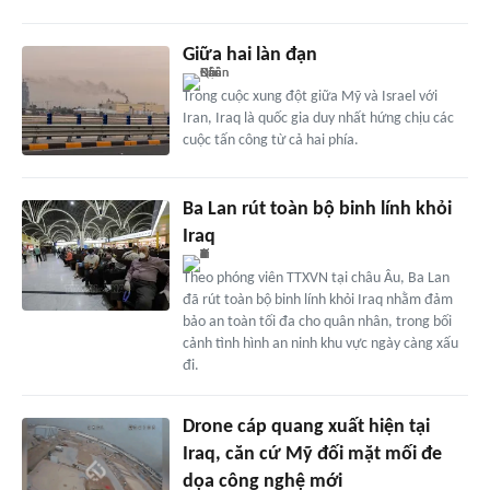
Giữa hai làn đạn
Trong cuộc xung đột giữa Mỹ và Israel với
Iran, Iraq là quốc gia duy nhất hứng chịu các
cuộc tấn công từ cả hai phía.
Ba Lan rút toàn bộ binh lính khỏi
Iraq
Theo phóng viên TTXVN tại châu Âu, Ba Lan
đã rút toàn bộ binh lính khỏi Iraq nhằm đảm
bảo an toàn tối đa cho quân nhân, trong bối
cảnh tình hình an ninh khu vực ngày càng xấu
đi.
Drone cáp quang xuất hiện tại
Iraq, căn cứ Mỹ đối mặt mối đe
dọa công nghệ mới