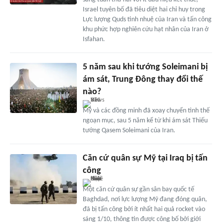
Israel tuyên bố đã tiêu diệt hai chỉ huy trong
Lực lượng Quds tinh nhuệ của Iran và tấn công
khu phức hợp nghiên cứu hạt nhân của Iran ở
Isfahan.
5 năm sau khi tướng Soleimani bị
ám sát, Trung Đông thay đổi thế
nào?
Mỹ và các đồng minh đã xoay chuyển tình thế
ngoạn mục, sau 5 năm kể từ khi ám sát Thiếu
tướng Qasem Soleimani của Iran.
Căn cứ quân sự Mỹ tại Iraq bị tấn
công
Một căn cứ quân sự gần sân bay quốc tế
Baghdad, nơi lực lượng Mỹ đang đóng quân,
đã bị tấn công bởi ít nhất hai quả rocket vào
sáng 1/10, thông tin được công bố bởi giới