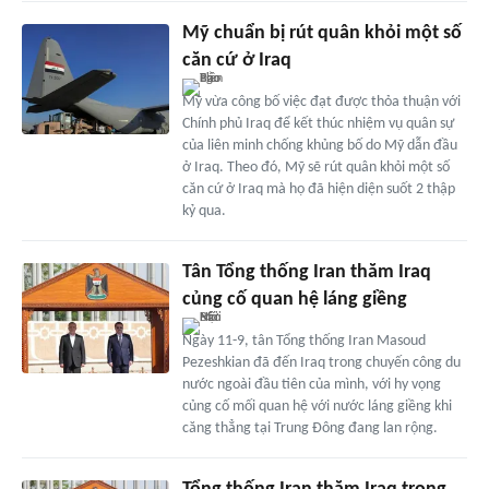
Mỹ chuẩn bị rút quân khỏi một số
căn cứ ở Iraq
Mỹ vừa công bố việc đạt được thỏa thuận với
Chính phủ Iraq để kết thúc nhiệm vụ quân sự
của liên minh chống khủng bố do Mỹ dẫn đầu
ở Iraq. Theo đó, Mỹ sẽ rút quân khỏi một số
căn cứ ở Iraq mà họ đã hiện diện suốt 2 thập
kỷ qua.
Tân Tổng thống Iran thăm Iraq
củng cố quan hệ láng giềng
Ngày 11-9, tân Tổng thống Iran Masoud
Pezeshkian đã đến Iraq trong chuyến công du
nước ngoài đầu tiên của mình, với hy vọng
củng cố mối quan hệ với nước láng giềng khi
căng thẳng tại Trung Đông đang lan rộng.