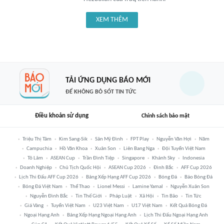
XEM THÊM
TẢI ỨNG DỤNG BÁO MỚI
ĐỂ KHÔNG BỎ SÓT TIN TỨC
Điều khoản sử dụng
Chính sách bảo mật
Triệu Thị Tâm
Kim Sang-Sik
Sân Mỹ Đình
FPT Play
Nguyễn Văn Hợi
Năm
Campuchia
Hồ Văn Khoa
Xuân Son
Liên Bang Nga
Đội Tuyển Việt Nam
Tô Lâm
ASEAN Cup
Trần Đình Tiệp
Singapore
Khánh Sky
Indonesia
Doanh Nghiệp
Chủ Tịch Quốc Hội
ASEAN Cup 2026
Đình Bắc
AFF Cup 2026
Lịch Thi Đấu AFF Cup 2026
Bảng Xếp Hạng AFF Cup 2026
Bóng Đá
Báo Bóng Đá
Bóng Đá Việt Nam
Thể Thao
Lionel Messi
Lamine Yamal
Nguyễn Xuân Son
Nguyễn Đình Bắc
Tin Thế Giới
Pháp Luật
Xã Hội
Tin Bão
Tin Tức
Giá Vàng
Tuyển Việt Nam
U23 Việt Nam
U17 Việt Nam
Kết Quả Bóng Đá
Ngoại Hạng Anh
Bảng Xếp Hạng Ngoại Hạng Anh
Lịch Thi Đấu Ngoại Hạng Anh