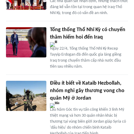
Các nhà quan sát nhận định, những thách thức
đáng kể vẫn tồn tại trong quan hệ Iraq-Thổ
Nhĩ Kỳ, trong đó có vấn đề an ninh.
Tổng thống Thổ Nhĩ Kỳ có chuyến
thăm hiếm hoi đến Iraq
Ngày 22/4, Tổng thống Thổ Nhĩ Kỳ Recep
Tayyip Erdogan đã đến quốc gia láng giềng
Iraq trong chuyến thăm cấp nhà nước đầu
tiên sau nhiều năm.
Điều ít biết về Kataib Hezbollah,
nhóm nghi gây thương vong cho
quân Mỹ ở Jordan
Lầu Năm Góc tin vụ tấn công khiến 3 lính Mỹ
thiệt mạng và hơn 30 quân nhân khác bị
thương tại vùng biên giới Jordan giáp Syria có
'dấu hiệu' do nhóm chiến binh Kataib
Hezbollah của Iraq tiến hành.