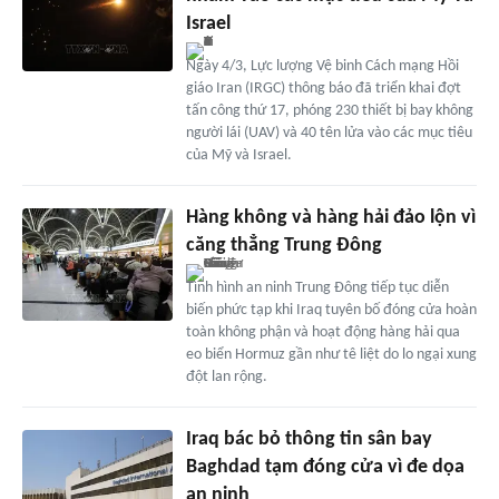
Israel
Ngày 4/3, Lực lượng Vệ binh Cách mạng Hồi
giáo Iran (IRGC) thông báo đã triển khai đợt
tấn công thứ 17, phóng 230 thiết bị bay không
người lái (UAV) và 40 tên lửa vào các mục tiêu
của Mỹ và Israel.
Hàng không và hàng hải đảo lộn vì
căng thẳng Trung Đông
Tình hình an ninh Trung Đông tiếp tục diễn
biến phức tạp khi Iraq tuyên bố đóng cửa hoàn
toàn không phận và hoạt động hàng hải qua
eo biển Hormuz gần như tê liệt do lo ngại xung
đột lan rộng.
Iraq bác bỏ thông tin sân bay
Baghdad tạm đóng cửa vì đe dọa
an ninh