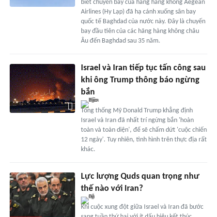
biết chuyến bay của hãng hàng không Aegean
Airlines (Hy Lạp) đã hạ cánh xuống sân bay
quốc tế Baghdad của nước này. Đây là chuyến
bay đầu tiên của các hãng hàng không châu
Âu đến Baghdad sau 35 năm.
Israel và Iran tiếp tục tấn công sau
khi ông Trump thông báo ngừng
bắn
Tổng thống Mỹ Donald Trump khẳng định
Israel và Iran đã nhất trí ngừng bắn 'hoàn
toàn và toàn diện', để sẽ chấm dứt 'cuộc chiến
12 ngày'. Tuy nhiên, tình hình trên thực địa rất
khác.
Lực lượng Quds quan trọng như
thế nào với Iran?
Khi cuộc xung đột giữa Israel và Iran đã bước
sang tuần thứ hai với ít dấu hiệu kết thúc,