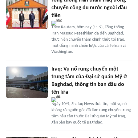
Tổng thống Iran thăm Iraq trong
chuyến công du nước ngoài đầu
tiên
Theo Reuters, hôm nay (11-9), Tổng thống
Iran Masoud Pezeshkian đã đến Baghdad,
thực hiện chuyến thăm chính thức tới Iraq,
một đồng minh chiến lược của cả Tehran và
Washington.
Iraq: Vụ nổ rung chuyển một
trung tâm của Đại sứ quán Mỹ ở
Baghdad, thông tin ban đầu do
tên lửa
Ngày 10/9, Shafaq News đưa tin, một vụ nổ
không rõ nguồn gốc đã làm rung chuyển trung
tâm hậu cần thuộc Đại sứ quán Mỹ tại Iraq,
gần Sân bay quốc tế Baghdad.