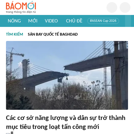
NÓNG
MỚI
VIDEO
CHỦ ĐỀ
#ASEAN Cup 2026
#Trí tuệ nhân tạo
#Mỹ - Iran
#Khám phá Việt Nam
TÌM KIẾM
SÂN BAY QUỐC TẾ BAGHDAD
#Khám phá thế giới
Các cơ sở năng lượng và dân sự trở thành
mục tiêu trong loạt tấn công mới