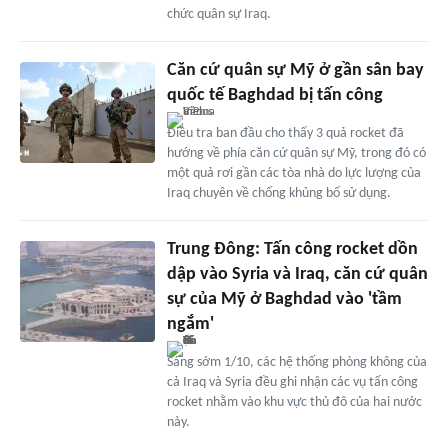
chức quân sự Iraq.
Căn cứ quân sự Mỹ ở gần sân bay
quốc tế Baghdad bị tấn công
Điều tra ban đầu cho thấy 3 quả rocket đã
hướng về phía căn cứ quân sự Mỹ, trong đó có
một quả rơi gần các tòa nhà do lực lượng của
Iraq chuyên về chống khủng bố sử dụng.
Trung Đông: Tấn công rocket dồn
dập vào Syria và Iraq, căn cứ quân
sự của Mỹ ở Baghdad vào 'tầm
ngắm'
Sáng sớm 1/10, các hệ thống phòng không của
cả Iraq và Syria đều ghi nhận các vụ tấn công
rocket nhằm vào khu vực thủ đô của hai nước
này.