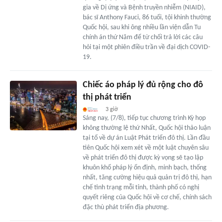
gia về Dị ứng và Bệnh truyền nhiễm (NIAID),
bác sĩ Anthony Fauci, 86 tuổi, tội khinh thường
Quốc hội, sau khi ông nhiều lần viện dẫn Tu
chính án thứ Năm để từ chối trả lời các câu
hỏi tại một phiên điều trần về đại dịch COVID-
19.
Chiếc áo pháp lý đủ rộng cho đô
thị phát triển
3 giờ
Sáng nay, (7/8), tiếp tục chương trình Kỳ họp
không thường lệ thứ Nhất, Quốc hội thảo luận
tại tổ về dự án Luật Phát triển đô thị. Lần đầu
tiên Quốc hội xem xét về một luật chuyên sâu
về phát triển đô thị được kỳ vọng sẽ tạo lập
khuôn khổ pháp lý ổn định, minh bạch, thống
nhất, tăng cường hiệu quả quản trị đô thị, hạn
chế tình trạng mỗi tỉnh, thành phố có nghị
quyết riêng của Quốc hội về cơ chế, chính sách
đặc thù phát triển địa phương.