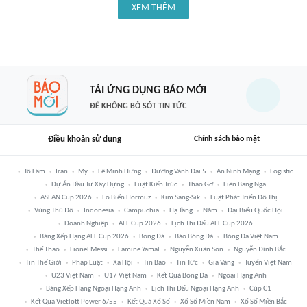
XEM THÊM
TẢI ỨNG DỤNG BÁO MỚI
ĐỂ KHÔNG BỎ SÓT TIN TỨC
Điều khoản sử dụng
Chính sách bảo mật
Tô Lâm
Iran
Mỹ
Lê Minh Hưng
Đường Vành Đai 5
An Ninh Mạng
Logistic
Dự Án Đầu Tư Xây Dựng
Luật Kiến Trúc
Tháo Gỡ
Liên Bang Nga
ASEAN Cup 2026
Eo Biển Hormuz
Kim Sang-Sik
Luật Phát Triển Đô Thị
Vùng Thủ Đô
Indonesia
Campuchia
Hạ Tầng
Năm
Đại Biểu Quốc Hội
Doanh Nghiệp
AFF Cup 2026
Lịch Thi Đấu AFF Cup 2026
Bảng Xếp Hạng AFF Cup 2026
Bóng Đá
Báo Bóng Đá
Bóng Đá Việt Nam
Thể Thao
Lionel Messi
Lamine Yamal
Nguyễn Xuân Son
Nguyễn Đình Bắc
Tin Thế Giới
Pháp Luật
Xã Hội
Tin Bão
Tin Tức
Giá Vàng
Tuyển Việt Nam
U23 Việt Nam
U17 Việt Nam
Kết Quả Bóng Đá
Ngoại Hạng Anh
Bảng Xếp Hạng Ngoại Hạng Anh
Lịch Thi Đấu Ngoại Hạng Anh
Cúp C1
Kết Quả Vietlott Power 6/55
Kết Quả Xổ Số
Xổ Số Miền Nam
Xổ Số Miền Bắc