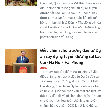
thứ nhất, Quốc hội khóa XVI thảo luận về việc
điều chỉnh chủ trương đầu tư dự án tuyến
đường sắt Lào Cai -Hà Nội-Hải Phòng. Đây
được xem là Dự án 'mạch máu' kết nối toàn
bộ hành lang kinh tế Đông - Tây, đồng bộ hóa
chuỗi logistics từ cửa khẩu quốc tế đến cảng
biển quốc tế, tạo động lực quan trọng cho
phát triển kinh tế - xã hội.
Điều chỉnh chủ trương đầu tư Dự
án xây dựng tuyến đường sắt Lào
Cai - Hà Nội - Hải Phòng
Trình bày Báo cáo thẩm tra Tờ trình về việc
điều chỉnh chủ trương đầu tư Dự án đầu tư
xây dựng tuyến đường sắt Lào Cai - Hà Nội -
Hải Phòng, Chủ nhiệm Ủy ban Kinh tế và Tài
chính của Quốc hội Phan Văn Mãi cho biết, về
đất đai, tiến độ và tổ chức thực hiện, Ủy ban
cho rằng, mục tiêu hoàn thành toàn tuyến
chậm nhất vào năm 2030 là rất khó khăn…