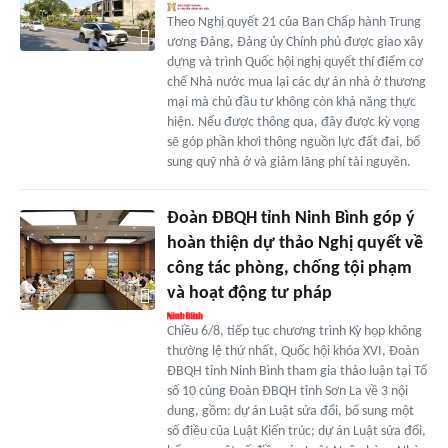
Theo Nghị quyết 21 của Ban Chấp hành Trung
ương Đảng, Đảng ủy Chính phủ được giao xây
dựng và trình Quốc hội nghị quyết thí điểm cơ
chế Nhà nước mua lại các dự án nhà ở thương
mại mà chủ đầu tư không còn khả năng thực
hiện. Nếu được thông qua, đây được kỳ vọng
sẽ góp phần khơi thông nguồn lực đất đai, bổ
sung quỹ nhà ở và giảm lãng phí tài nguyên.
Đoàn ĐBQH tỉnh Ninh Bình góp ý
hoàn thiện dự thảo Nghị quyết về
công tác phòng, chống tội phạm
và hoạt động tư pháp
Chiều 6/8, tiếp tục chương trình Kỳ họp không
thường lệ thứ nhất, Quốc hội khóa XVI, Đoàn
ĐBQH tỉnh Ninh Bình tham gia thảo luận tại Tổ
số 10 cùng Đoàn ĐBQH tỉnh Sơn La về 3 nội
dung, gồm: dự án Luật sửa đổi, bổ sung một
số điều của Luật Kiến trúc; dự án Luật sửa đổi,