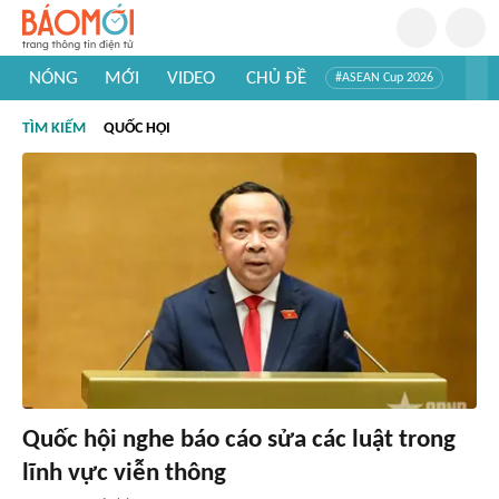
NÓNG
MỚI
VIDEO
CHỦ ĐỀ
#ASEAN Cup 2026
#Trí tuệ nhân tạo
#Mỹ - Iran
#Khám phá Việt Nam
TÌM KIẾM
QUỐC HỘI
#Khám phá thế giới
Quốc hội nghe báo cáo sửa các luật trong
lĩnh vực viễn thông