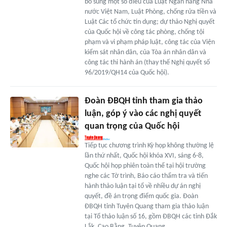
bổ sung một số điều của Luật Ngân hàng Nhà
nước Việt Nam, Luật Phòng, chống rửa tiền và
Luật Các tổ chức tín dụng; dự thảo Nghị quyết
của Quốc hội về công tác phòng, chống tội
phạm và vi phạm pháp luật, công tác của Viện
kiểm sát nhân dân, của Tòa án nhân dân và
công tác thi hành án (thay thế Nghị quyết số
96/2019/QH14 của Quốc hội).
Đoàn ĐBQH tỉnh tham gia thảo
luận, góp ý vào các nghị quyết
quan trọng của Quốc hội
Tiếp tục chương trình Kỳ họp không thường lệ
lần thứ nhất, Quốc hội khóa XVI, sáng 6-8,
Quốc hội họp phiên toàn thể tại hội trường
nghe các Tờ trình, Báo cáo thẩm tra và tiến
hành thảo luận tại tổ về nhiều dự án nghị
quyết, đề án trọng điểm quốc gia. Đoàn
ĐBQH tỉnh Tuyên Quang tham gia thảo luận
tại Tổ thảo luận số 16, gồm ĐBQH các tỉnh Đắk
Lắk, Cao Bằng, Tuyên Quang.