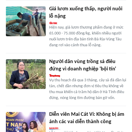
Giá lươn xuống thấp, người nuôi
lỗ nặng
Hiện nay, giá lươn thương phẩm đang ở mức
65.000 - 75.000 đồng/kg, khiến nhiều người
nuôi lươn trên địa bàn tỉnh Bà Rịa-Vũng Tàu
đang rơi vào cảnh thua lỗ nặng.
Người dân vùng trồng sả điêu
đứng vì doanh nghiệp 'bội tín'
Vụ thu hoạch đã qua 3 tháng, cây sả đã dần lụi
tàn, chết dần nhưng đơn vị tiêu thụ không về
thu mua khiến cả trăm hộ dân ở Hà Tĩnh điêu
đứng, nóng lòng tìm đường bán gỡ vốn.
Diễn viên Mai Cát Vi: Không bị ám
ảnh các vai diễn thành công