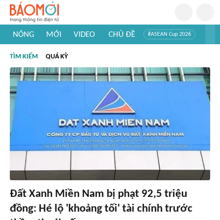
NÓNG
MỚI
VIDEO
CHỦ ĐỀ
#ASEAN Cup 2026
#Trí tuệ nhân tạo
#Mỹ - Iran
#Khám phá Việt Nam
TÌM KIẾM
QUÁ KỲ
#Khám phá thế giới
Đất Xanh Miền Nam bị phạt 92,5 triệu
đồng: Hé lộ 'khoảng tối' tài chính trước