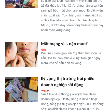
Lễ trao giải Liên hoan phim Việt Nam lần thứ
23 đã khép lại, Mai Cát Vi chưa hẳn là cái tên
sáng giá bậc nhất cho hạng mục Nữ diễn viên
chính xuất sắc. Tuy nhiên, với những ai đã có
cơ hội theo dõi suất chiếu đầu tiên bộ phim
Mẹ ơi, Bướm đây! đều đồng tình kết quả này
hoàn toàn xứng đáng.
Mất mạng vì... nặn mụn?
Điều này hiếm gặp, nhưng theo Học viện Da
liễu Hoa Kỳ, nặn mụn ở vùng 'tam giác nguy
hiểm' có thể dẫn đến tử vong.
Kỳ vọng thị trường trái phiếu
doanh nghiệp sôi động
Sau 1 tuần Hệ thống giao dịch trái phiếu
doanh nghiệp (TPDN) riêng lẻ đi vào hoạt
động, tổng giá trị giao dịch đạt 2.000 tỷ đồng,
Sở Giao dịch chứng khoán Hà Nội (HNX) kỳ