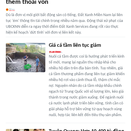
thềm thoái vốn
Dù là đơn vị môi giới bất động sản có tiếng, Đất Xanh Miền Nam lại liên
tục 'ém' thông tin tài chính trong nhiều năm qua. Động thái xử phạt của
UBCKNN diễn ra ngay thời điểm Đất Xanh Services đang rốt ráo thực
hiện kế hoạch 'dứt tình' với đơn vị liên kết này.
Giá cá tầm liên tục giảm
Nuôi cá tầm được coi là hướng phát triển kinh
tế mới, mang lại nguồn thu nhập khá cho
nhiều hộ dân trên địa bàn tỉnh. Tuy nhiên, giá
cá tầm thương phẩm đang liên tục giảm khiến
nhiều hộ rơi vào cảnh thua lỗ, thậm chí mắc
nợ. Nguyên nhân do cá tầm nhập khẩu chính
ngạch từ Trung Quốc với số lượng lớn, kéo giá
thành trong nước giảm xuống. Để ngành nuôi
cá nước lạnh phát triển bền vững, tỉnh cần có
giải pháp hỗ trợ bền vững từ quy hoạch vùng
nuôi, hợp tác liên kết đến tiêu thụ sản phẩm.