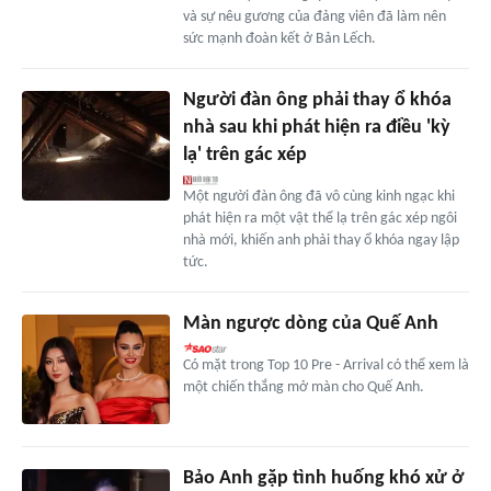
và sự nêu gương của đảng viên đã làm nên
sức mạnh đoàn kết ở Bản Lếch.
Người đàn ông phải thay ổ khóa
nhà sau khi phát hiện ra điều 'kỳ
lạ' trên gác xép
Một người đàn ông đã vô cùng kinh ngạc khi
phát hiện ra một vật thể lạ trên gác xép ngôi
nhà mới, khiến anh phải thay ổ khóa ngay lập
tức.
Màn ngược dòng của Quế Anh
Có mặt trong Top 10 Pre - Arrival có thể xem là
một chiến thắng mở màn cho Quế Anh.
Bảo Anh gặp tình huống khó xử ở