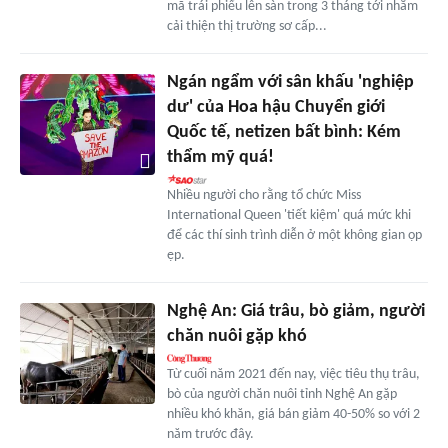
mã trái phiếu lên sàn trong 3 tháng tới nhằm
cải thiện thị trường sơ cấp...
Ngán ngẩm với sân khấu 'nghiệp
dư' của Hoa hậu Chuyển giới
Quốc tế, netizen bất bình: Kém
thẩm mỹ quá!
Nhiều người cho rằng tổ chức Miss
International Queen 'tiết kiệm' quá mức khi
để các thí sinh trình diễn ở một không gian ọp
ẹp.
Nghệ An: Giá trâu, bò giảm, người
chăn nuôi gặp khó
Từ cuối năm 2021 đến nay, việc tiêu thụ trâu,
bò của người chăn nuôi tỉnh Nghệ An gặp
nhiều khó khăn, giá bán giảm 40-50% so với 2
năm trước đây.