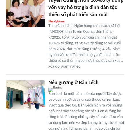
Tuyên Quang: Hơn 10.400 tỷ đồng
vốn vay hỗ trợ gia đình dân tộc
thiểu số phát triển sản xuất
Theo Chi nhánh Ngân hàng chính sách xã hội
(NHCSXH) tỉnh Tuyên Quang, đến tháng
7/2025, tổng nguồn vốn của chi nhánh đạt
10.425 tỷ đồng, tăng 421 tỷ đồng so với cuối
năm 2024, đạt mức tăng trưởng 4,2%. Nhờ
nguồn vốn ưu đãi, nhiều hộ gia đình dân tộc
thiểu số có thêm nguồn lực thúc đẩy sản xuất,
xóa đói giảm nghèo.
Nêu gương ở Bản Lếch
Bản Lếch là một bản nhỏ của người Tày được
bao quanh bởi dãy núi cao thuộc xã Yên Lập.
Vượt qua đèo Cọ, Bản Lếch hiện ra với những
ngôi nhà xây cao tầng san sát. Con đường bê
tông trải dài cùng những cây cầu vừa đưa vào
sử dụng làm nên vẻ đẹp khang trang, tươi mới
của nơi này. Từ năng lực lãnh đạo của chi bộ