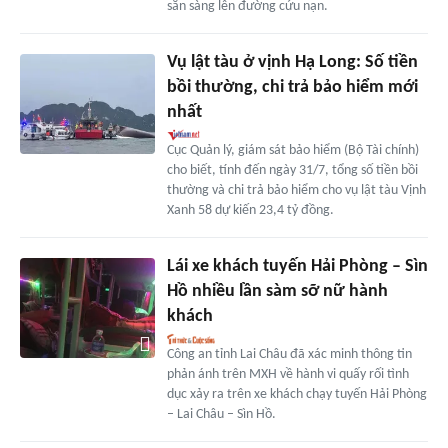
sẵn sàng lên đường cứu nạn.
Vụ lật tàu ở vịnh Hạ Long: Số tiền
bồi thường, chi trả bảo hiểm mới
nhất
Cục Quản lý, giám sát bảo hiểm (Bộ Tài chính)
cho biết, tính đến ngày 31/7, tổng số tiền bồi
thường và chi trả bảo hiểm cho vụ lật tàu Vịnh
Xanh 58 dự kiến 23,4 tỷ đồng.
Lái xe khách tuyến Hải Phòng – Sìn
Hồ nhiều lần sàm sỡ nữ hành
khách
Công an tỉnh Lai Châu đã xác minh thông tin
phản ánh trên MXH về hành vi quấy rối tình
dục xảy ra trên xe khách chạy tuyến Hải Phòng
– Lai Châu – Sìn Hồ.