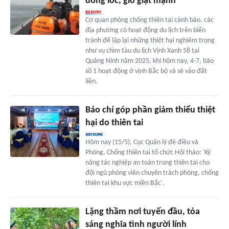
dông lốc, gió giật mạnh
Cơ quan phòng chống thiên tai cảnh báo, các
địa phương có hoạt động du lịch trên biển
tránh để lặp lại những thiệt hại nghiêm trọng
như vụ chìm tàu du lịch Vịnh Xanh 58 tại
Quảng Ninh năm 2025, khi hôm nay, 4-7, bão
số 1 hoạt động ở vịnh Bắc bộ và sẽ vào đất
liền.
Báo chí góp phần giảm thiểu thiệt
hại do thiên tai
Hôm nay (15/5), Cục Quản lý đê điều và
Phòng, Chống thiên tai tổ chức Hội thảo: 'Kỹ
năng tác nghiệp an toàn trong thiên tai cho
đội ngũ phóng viên chuyên trách phòng, chống
thiên tai khu vực miền Bắc'.
Lặng thầm nơi tuyến đầu, tỏa
sáng nghĩa tình người lính