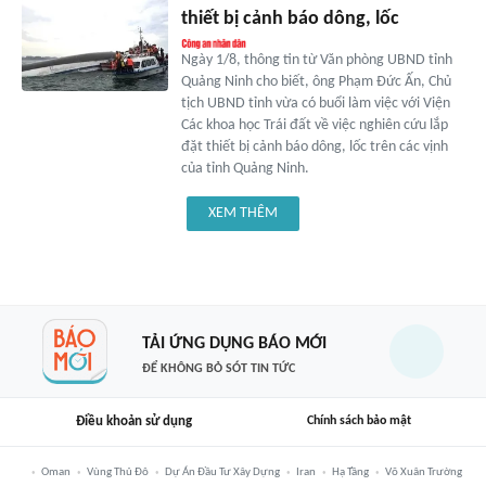
thiết bị cảnh báo dông, lốc
Ngày 1/8, thông tin từ Văn phòng UBND tỉnh
Quảng Ninh cho biết, ông Phạm Đức Ấn, Chủ
tịch UBND tỉnh vừa có buổi làm việc với Viện
Các khoa học Trái đất về việc nghiên cứu lắp
đặt thiết bị cảnh báo dông, lốc trên các vịnh
của tỉnh Quảng Ninh.
XEM THÊM
TẢI ỨNG DỤNG BÁO MỚI
ĐỂ KHÔNG BỎ SÓT TIN TỨC
Điều khoản sử dụng
Chính sách bảo mật
Oman
Vùng Thủ Đô
Dự Án Đầu Tư Xây Dựng
Iran
Hạ Tầng
Võ Xuân Trường