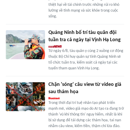
thiệt hại về tài chính trước những rủi ro khó
lường về tính mạng và sức khỏe trong cuộc
sống.
Quảng Ninh bố trí tàu quân đội
tuần tra cả ngày tại Vịnh Hạ Long
Từ ngày 6/8, tàu quân y cùng 2 xuồng cơ động
thuộc Bộ Chỉ huy quân sự tỉnh Quảng Ninh sẽ
tổ chức tuần tra, kiểm soát cả ngày tại các
tuyến tham quan Vịnh Hạ Long.
Chặn 'sóng' câu view từ video giả
sau thảm họa
Trong thời đại trí tuệ nhân tạo phát triển
mạnh mẽ, video giả mạo do AI tạo ra đang trở
thành 'vũ khí thông tin' nguy hiểm, nhất là khi
bị sử dụng để tái dựng các thảm họa, tai nạn
nhằm câu view, kiếm tiền, thậm chí lừa đảo.