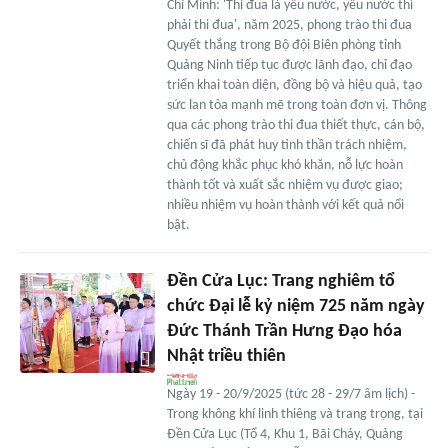
Chí Minh: 'Thi đua là yêu nước, yêu nước thì
phải thi đua', năm 2025, phong trào thi đua
Quyết thắng trong Bộ đội Biên phòng tỉnh
Quảng Ninh tiếp tục được lãnh đạo, chỉ đạo
triển khai toàn diện, đồng bộ và hiệu quả, tạo
sức lan tỏa mạnh mẽ trong toàn đơn vị. Thông
qua các phong trào thi đua thiết thực, cán bộ,
chiến sĩ đã phát huy tinh thần trách nhiệm,
chủ động khắc phục khó khăn, nỗ lực hoàn
thành tốt và xuất sắc nhiệm vụ được giao;
nhiều nhiệm vụ hoàn thành với kết quả nổi
bật.
Đền Cửa Lục: Trang nghiêm tổ
chức Đại lễ kỷ niệm 725 năm ngày
Đức Thánh Trần Hưng Đạo hóa
Nhật triều thiên
Ngày 19 - 20/9/2025 (tức 28 - 29/7 âm lịch) -
Trong không khí linh thiêng và trang trọng, tại
Đền Cửa Lục (Tổ 4, Khu 1, Bãi Cháy, Quảng