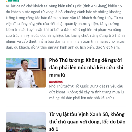
Vụ lật ca nô chở khách tại vùng biển Phú Quốc (tỉnh An Giang) khiến 15
du khách nước ngoài tử vong là hồi chuông cảnh báo về những khoảng
trống trong công tác bảo đảm an toàn vận tải khách đường thủy. Từ vụ
việc đau lòng này, yêu cầu siết chặt quản lý phương tiện, tăng cường
kiểm tra các tuyến vận tải từ bờ ra đảo, xử lý nghiêm vi phạm và nâng
cao trách nhiệm của doanh nghiệp, lực lượng chức năng đang trở thành
nhiệm vụ cấp thiết nhằm bảo đảm an ninh, an toàn tính mạng cho người
dân, du khách, đồng thời giữ gìn hình ảnh du lịch biển, đảo Việt Nam.
Phó Thủ tướng: Không để người
dân phải lên nóc nhà kêu cứu khi
mưa lũ
Phó Thủ tướng Hồ Quốc Dũng đặt ra yêu cầu
dứt khoát: Không để xảy ra tình trạng mưa lũ
mà người dân phải lên nóc nhà kêu cứu.
Từ vụ lật tàu Vịnh Xanh 58, không
thể chủ quan với dông, lốc do bão
số 1