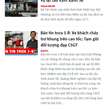
vụ lật tàu Vịnh Xanh 58
Bộ Tài chính cập nhật tình hình thiệt hại, bồi
thường và trả tiền bảo hiểm vụ lật tàu dịch vụ
du lịch Vịnh Xanh 58 đến ngày 31/7.
Bản tin trưa 1-8: Xe khách cháy
trơ khung trên cao tốc; Tạm giữ
đối tượng đạp CSGT
Bản tin trưa 1-8 trên Báo Sài Gòn Giải Phóng
có các thông tin đáng chú ý sau: Bắc bộ tiếp
tục mưa lớn, cảnh báo lũ quét và sạt lở đất;
Khởi công thêm ba dự án đường cao tốc dài
hơn 300km vào dịp 19-8 tới; Sau vụ lật tàu
Vịnh Xanh 58, Quảng Ninh nghiên cứu lắp hệ
thống cảnh báo dông lốc ở Vịnh Hạ Long; Xe
khách cháy trơ khung trên cao tốc La Sơn –
Túy Loan; Tạm giữ đối tượng tấn công CSGT
sau khi bị kiểm tra nồng độ cồn; Hãi hùng heo
chết bị thả trôi...