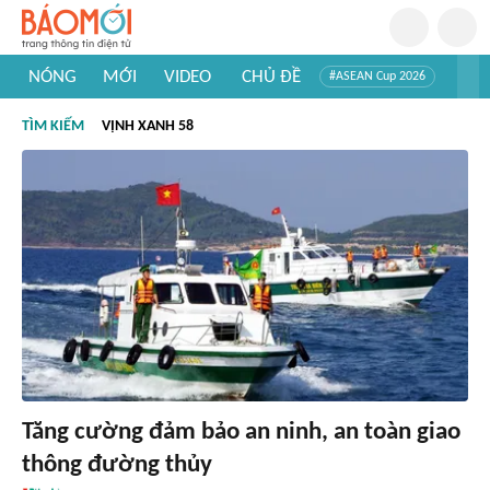
NÓNG
MỚI
VIDEO
CHỦ ĐỀ
#ASEAN Cup 2026
#Trí tuệ nhân tạo
#Mỹ - Iran
#Khám phá Việt Nam
TÌM KIẾM
VỊNH XANH 58
#Khám phá thế giới
Tăng cường đảm bảo an ninh, an toàn giao
thông đường thủy