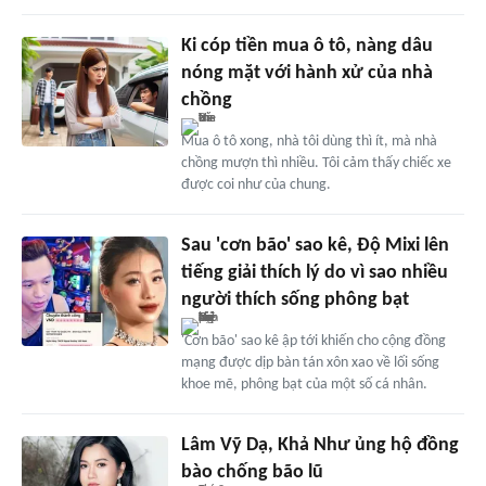
Ki cóp tiền mua ô tô, nàng dâu
nóng mặt với hành xử của nhà
chồng
Mua ô tô xong, nhà tôi dùng thì ít, mà nhà
chồng mượn thì nhiều. Tôi cảm thấy chiếc xe
được coi như của chung.
Sau 'cơn bão' sao kê, Độ Mixi lên
tiếng giải thích lý do vì sao nhiều
người thích sống phông bạt
'Cơn bão' sao kê ập tới khiến cho cộng đồng
mạng được dịp bàn tán xôn xao về lối sống
khoe mẽ, phông bạt của một số cá nhân.
Lâm Vỹ Dạ, Khả Như ủng hộ đồng
bào chống bão lũ