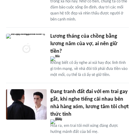
trong xã hội này. Nhờ có tiền, chúng ta có thể
đảm bảo cuộc sống ổn định, duy trì các mối
quan hệ tốt đẹp và nhìn thấu được người ở
bên cạnh mình.
Lương tháng của chồng bằng
lương năm của vợ, ai nên giữ
tiền?
Không biết cô ấy nghe ai xúi hay đọc linh tinh
gì trên mạng, về nhà đòi tôi phải đưa tiền vào
một mối, cụ thể là cô ấy sẽ giữ tiền.
Đang tranh đất đai với em trai gay
gắt, khi nghe tiếng cãi nhau bên
nhà hàng xóm, lương tâm tôi chợt
thức tỉnh
Hóa ra, em trai tôi mới xứng đáng được
hưởng mảnh đất của bố mẹ.