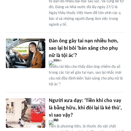
tế dặn dò nhiều bài học sâu sắc. Và cũng kể từ
đó, Đảng và Nhà nước đã lấy ngày 27/2 là
Ngày thầy thuốc Việt Nam để tôn vinh các y,
bác sĩ và những người đang làm việc trong
ngành y tế.
Đàn ông gây tai nạn nhiều hơn,
sao lại bỉ bôi 'bán xăng cho phụ
nữ là tội ác'?
Nhiều tài liệu cho thấy đàn ông chiếm đa số
trong các tài xế gây tai nạn, sao lại nhắc mãi
câu nói đầy định kiến 'bán xăng cho phụ nữ là
tội ác'?
Người xưa dạy: 'Tiền khi cho vay
là bằng hữu, khi đòi lại là kẻ thù',
vì sao vậy?
Tiền là phương tiện, là thước đo vật chất