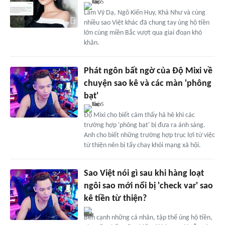
Lâm Vỹ Dạ, Ngô Kiến Huy, Khả Như và cùng
nhiều sao Việt khác đã chung tay ủng hộ tiền
lớn cùng miền Bắc vượt qua giai đoạn khó
khăn.
Phát ngôn bất ngờ của Độ Mixi về
chuyện sao kê và các màn 'phông
bạt'
Độ Mixi cho biết cảm thấy hả hê khi các
trường hợp 'phông bạt' bị đưa ra ánh sáng.
Anh cho biết những trường hợp trục lợi từ việc
từ thiện nên bị tẩy chay khỏi mạng xã hội.
Sao Việt nói gì sau khi hàng loạt
ngôi sao mới nổi bị 'check var' sao
kê tiền từ thiện?
Bên cạnh những cá nhân, tập thể ủng hộ tiền,