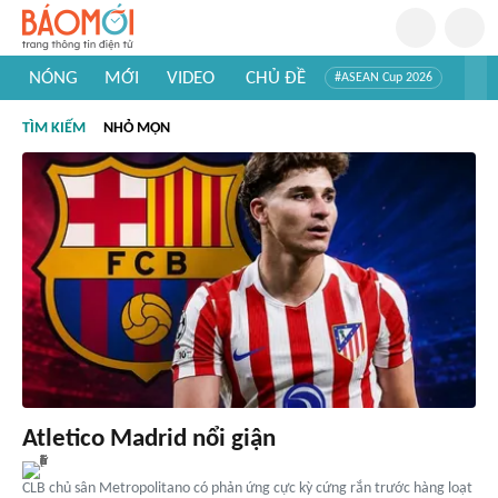
NÓNG
MỚI
VIDEO
CHỦ ĐỀ
#ASEAN Cup 2026
#Trí tuệ nhân tạo
#Mỹ - Iran
#Khám phá Việt Nam
TÌM KIẾM
NHỎ MỌN
#Khám phá thế giới
Atletico Madrid nổi giận
CLB chủ sân Metropolitano có phản ứng cực kỳ cứng rắn trước hàng loạt