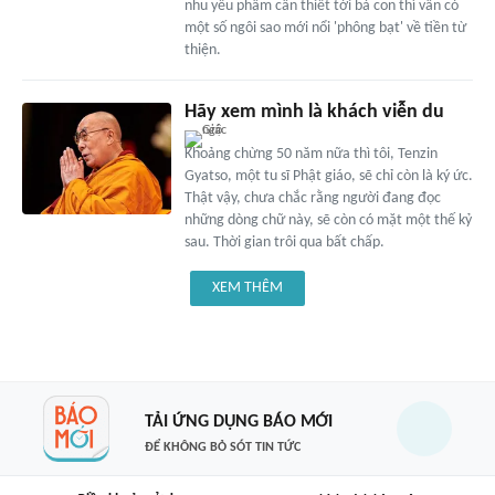
nhu yếu phẩm cần thiết tới bà con thì vẫn có
một số ngôi sao mới nổi 'phông bạt' về tiền từ
thiện.
Hãy xem mình là khách viễn du
Khoảng chừng 50 năm nữa thì tôi, Tenzin
Gyatso, một tu sĩ Phật giáo, sẽ chỉ còn là ký ức.
Thật vậy, chưa chắc rằng người đang đọc
những dòng chữ này, sẽ còn có mặt một thế kỷ
sau. Thời gian trôi qua bất chấp.
XEM THÊM
TẢI ỨNG DỤNG BÁO MỚI
ĐỂ KHÔNG BỎ SÓT TIN TỨC