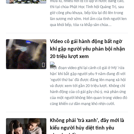
mưa lũ, nhiều nơi bị cô lập vì nước dâng cao,
thì tại chùa Phật Học Tỉnh hội Quảng Trị, sau
giờ công phu khuya, bếp lửa lại đỏ lên trong
làn sương mờ sớm. Hơi ấm của tình người len
qua khói bếp, tỏa ra khắp sân chùa...
Video cô gái hành động bất ngờ
khi gặp người yêu phản bội nhận
20 triệu lượt xem
Một đoạn video ghi lại cảnh cô gái ở Mỹ 'rửa
hận' khi bắt gặp người yêu 9 năm đang đi với
'người thứ ba' đã được đăng lên mạng xã hội
và được xem tới gần 20 triệu lượt. Không chỉ
hành động của cô gái gây chú ý, mà phản ứng
của một người không liên quan trong video đó
cũng khiến cư dân mạng khó nhịn cười.
Không phải 'trà xanh', đây mới là
kiểu người hủy diệt tình yêu