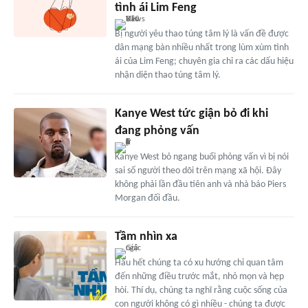
tình ái Lim Feng
Bị người yêu thao túng tâm lý là vấn đề được
dân mạng bàn nhiều nhất trong lùm xùm tình
ái của Lim Feng; chuyên gia chỉ ra các dấu hiệu
nhận diện thao túng tâm lý.
Kanye West tức giận bỏ đi khi
đang phỏng vấn
Kanye West bỏ ngang buổi phỏng vấn vì bị nói
sai số người theo dõi trên mạng xã hội. Đây
không phải lần đầu tiên anh và nhà báo Piers
Morgan đối đầu.
Tầm nhìn xa
Hầu hết chúng ta có xu hướng chỉ quan tâm
đến những điều trước mắt, nhỏ mọn và hẹp
hòi. Thí dụ, chúng ta nghĩ rằng cuộc sống của
con người không có gì nhiều - chúng ta được