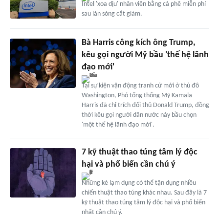
Intel 'xoa dịu' nhân viên bằng cà phê miễn phí
sau làn sóng cắt giảm.
Bà Harris công kích ông Trump,
kêu gọi người Mỹ bầu 'thế hệ lãnh
đạo mới'
Tại sự kiện vận động tranh cử mới ở thủ đô
Washington, Phó tổng thống Mỹ Kamala
Harris đã chỉ trích đối thủ Donald Trump, đồng
thời kêu gọi người dân nước này bầu chọn
'một thế hệ lãnh đạo mới'.
7 kỹ thuật thao túng tâm lý độc
hại và phổ biến cần chú ý
Những kẻ lạm dụng có thể tận dụng nhiều
chiến thuật thao túng khác nhau. Sau đây là 7
kỹ thuật thao túng tâm lý độc hại và phổ biến
nhất cần chú ý.