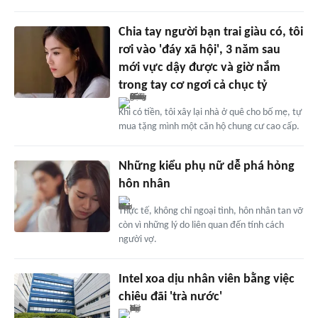
Chia tay người bạn trai giàu có, tôi
rơi vào 'đáy xã hội', 3 năm sau
mới vực dậy được và giờ nắm
trong tay cơ ngơi cả chục tỷ
Khi có tiền, tôi xây lại nhà ở quê cho bố mẹ, tự
mua tặng mình một căn hộ chung cư cao cấp.
Những kiểu phụ nữ dễ phá hỏng
hôn nhân
Thực tế, không chỉ ngoại tình, hôn nhân tan vỡ
còn vì những lý do liên quan đến tính cách
người vợ.
Intel xoa dịu nhân viên bằng việc
chiêu đãi 'trà nước'