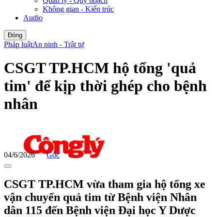
Quản lý - Quy hoạch
Không gian - Kiến trúc
Audio
Đóng
Pháp luật
An ninh - Trật tự
CSGT TP.HCM hộ tống 'quả
tim' để kịp thời ghép cho bệnh
nhân
04/6/2026
Gốc
CSGT TP.HCM vừa tham gia hộ tống xe
vận chuyển quả tim từ Bệnh viện Nhân
dân 115 đến Bệnh viện Đại học Y Dược