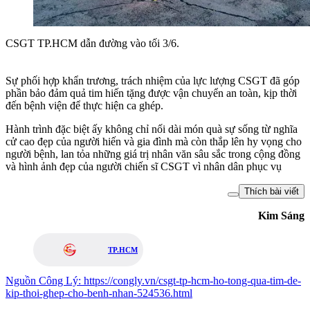
CSGT TP.HCM dẫn đường vào tối 3/6.
Sự phối hợp khẩn trương, trách nhiệm của lực lượng CSGT đã góp
phần bảo đảm quả tim hiến tặng được vận chuyển an toàn, kịp thời
đến bệnh viện để thực hiện ca ghép.
Hành trình đặc biệt ấy không chỉ nối dài món quà sự sống từ nghĩa
cử cao đẹp của người hiến và gia đình mà còn thắp lên hy vọng cho
người bệnh, lan tỏa những giá trị nhân văn sâu sắc trong cộng đồng
và hình ảnh đẹp của người chiến sĩ CSGT vì nhân dân phục vụ
Thích bài viết
Kim Sáng
TP.HCM
Nguồn
Công Lý
:
https://congly.vn/csgt-tp-hcm-ho-tong-qua-tim-de-
kip-thoi-ghep-cho-benh-nhan-524536.html