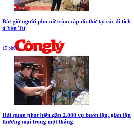
Bắt giữ người phụ nữ trộm cắp đồ thờ tại các di tích
ở Yên Tử
15 phút
Hải quan phát hiện gần 2.000 vụ buôn lậu, gian lận
thương mại trong một tháng