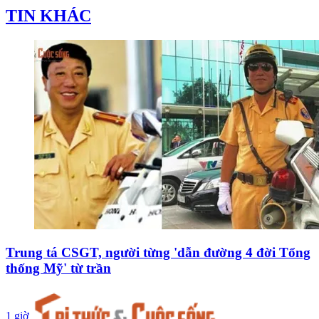
TIN KHÁC
Trung tá CSGT, người từng 'dẫn đường 4 đời Tổng
thống Mỹ' từ trần
1 giờ