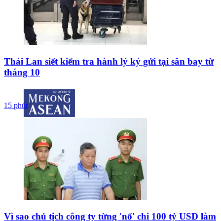
Thái Lan siết kiểm tra hành lý ký gửi tại sân bay từ
tháng 10
15 phút
Vì sao chủ tịch công ty từng 'nổ' chi 100 tỷ USD làm