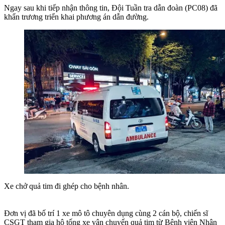
Ngay sau khi tiếp nhận thông tin, Đội Tuần tra dẫn đoàn (PC08) đã
khẩn trương triển khai phương án dẫn đường.
Xe chở quả tim đi ghép cho bệnh nhân.
Đơn vị đã bố trí 1 xe mô tô chuyên dụng cùng 2 cán bộ, chiến sĩ
CSGT tham gia hộ tống xe vận chuyển quả tim từ Bệnh viện Nhân