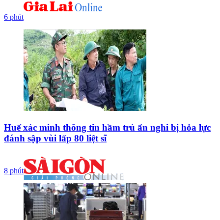
6 phút
Huế xác minh thông tin hầm trú ẩn nghi bị hỏa lực
đánh sập vùi lấp 80 liệt sĩ
8 phút