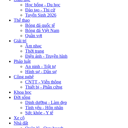
Học bổng - Du học
Đào tạo - Thi cử
Tuyển Sinh 2026
Thể thao
Bóng đá quốc tế
Bóng đá Việt Nam
Quần vợt
Giải trí
Âm nhạc
Thời trang
Điện ảnh - Truyền hình
Pháp luật
An ninh - Trật tự
Hình sự - Dân sự
Công nghệ
CNTT - Viễn thông
Thiết bị - Phần cứng
Khoa học
Đời sống
Dinh dưỡng - Làm đẹp
Tình yêu - Hôn nhân
Sức khỏe - Y tế
Xe cộ
Nhà đất