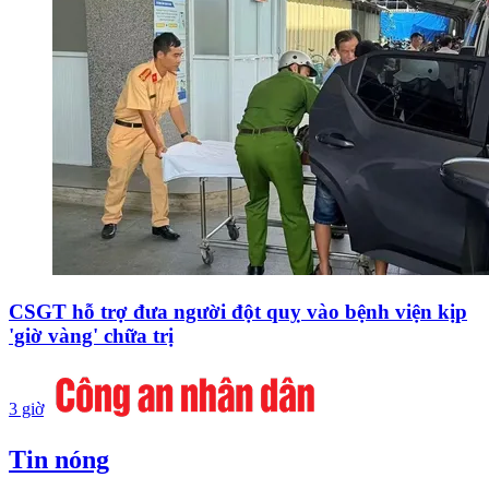
CSGT hỗ trợ đưa người đột quỵ vào bệnh viện kịp
'giờ vàng' chữa trị
3 giờ
Tin nóng