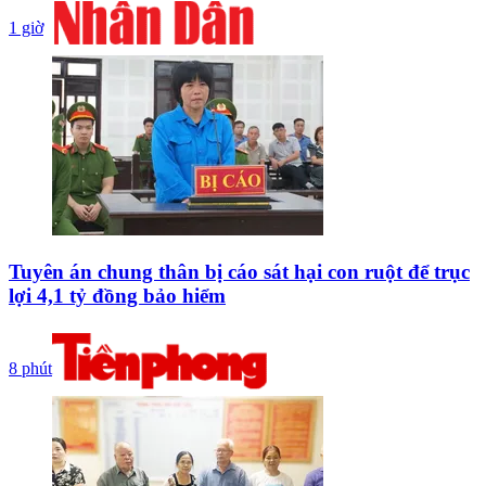
1 giờ
Tuyên án chung thân bị cáo sát hại con ruột để trục
lợi 4,1 tỷ đồng bảo hiểm
8 phút