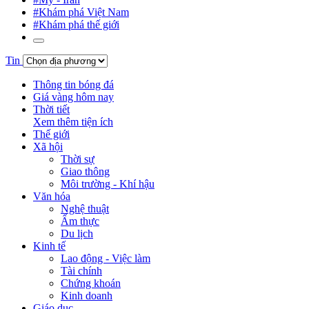
#Khám phá Việt Nam
#Khám phá thế giới
Tin
Thông tin bóng đá
Giá vàng hôm nay
Thời tiết
Xem thêm tiện ích
Thế giới
Xã hội
Thời sự
Giao thông
Môi trường - Khí hậu
Văn hóa
Nghệ thuật
Ẩm thực
Du lịch
Kinh tế
Lao động - Việc làm
Tài chính
Chứng khoán
Kinh doanh
Giáo dục