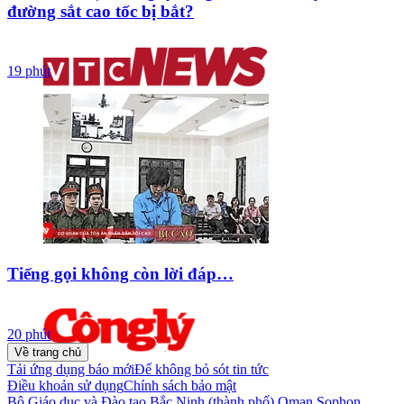
đường sắt cao tốc bị bắt?
19 phút
Tiếng gọi không còn lời đáp…
20 phút
Về trang chủ
Tải ứng dụng báo mới
Để không bỏ sót tin tức
Điều khoản sử dụng
Chính sách bảo mật
Bộ Giáo dục và Đào tạo
Bắc Ninh (thành phố)
Oman
Sophon