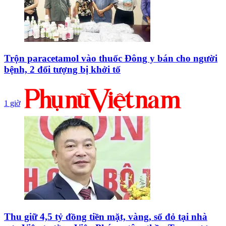
Trộn paracetamol vào thuốc Đông y bán cho người
bệnh, 2 đối tượng bị khởi tố
1 giờ
Thu giữ 4,5 tỷ đồng tiền mặt, vàng, sổ đỏ tại nhà