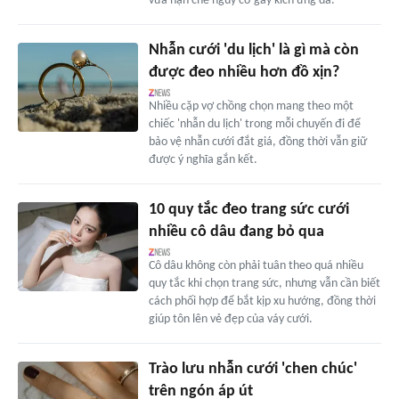
vừa hạn chế nguy cơ gây kích ứng da.
Nhẫn cưới 'du lịch' là gì mà còn
được đeo nhiều hơn đồ xịn?
Nhiều cặp vợ chồng chọn mang theo một
chiếc 'nhẫn du lịch' trong mỗi chuyến đi để
bảo vệ nhẫn cưới đắt giá, đồng thời vẫn giữ
được ý nghĩa gắn kết.
10 quy tắc đeo trang sức cưới
nhiều cô dâu đang bỏ qua
Cô dâu không còn phải tuân theo quá nhiều
quy tắc khi chọn trang sức, nhưng vẫn cần biết
cách phối hợp để bắt kịp xu hướng, đồng thời
giúp tôn lên vẻ đẹp của váy cưới.
Trào lưu nhẫn cưới 'chen chúc'
trên ngón áp út