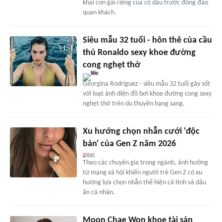
khai con gái riêng của cô dâu trước đông đảo
quan khách.
Siêu mẫu 32 tuổi - hôn thê của cầu
thủ Ronaldo sexy khoe đường
cong nghẹt thở
Georgina Rodriguez - siêu mẫu 32 tuổi gây sốt
với loạt ảnh diện đồ bơi khoe đường cong sexy
nghẹt thở trên du thuyền hạng sang.
Xu hướng chọn nhẫn cưới 'độc
bản' của Gen Z năm 2026
Theo các chuyên gia trong ngành, ảnh hưởng
từ mạng xã hội khiến người trẻ Gen Z có xu
hướng lựa chọn nhẫn thể hiện cá tính và dấu
ấn cá nhân.
Moon Chae Won khoe tài sản