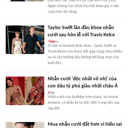
Dàn Anh Tài 'hoa có chủ' của Anh Trai Vượt
Ngàn Chông Gai 2026 thu hút khán giả vì nét
cuốn hút rất riêng.
Taylor Swift lần đầu khoe nhẫn
cưới sau hôn lễ với Travis Kelce
Ở một số khoảnh khắc khác, Taylor Swift và
Travis Kelce còn được bắt gặp cùng nhau khiêu
vũ và tận hưởng bầu không khí lãng mạn của
buổi tiệc.
Nhẫn cưới 'độc nhất vô nhị' của
con dâu tỷ phú giàu nhất châu Á
Nhẫn cưới của Radhika Merchant, vợ Anant
Ambani, có khắc ký tự đặc biệt trong tên của
cặp đôi.
Mua nhẫn cưới đắt hơn vì hiểu sai