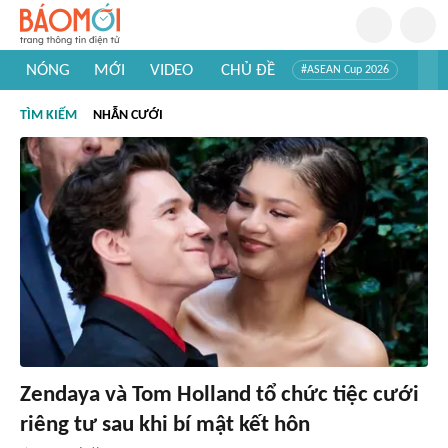
NÓNG
MỚI
VIDEO
CHỦ ĐỀ
#ASEAN Cup 2026
#Trí tuệ nhân tạo
#Mỹ - Iran
#Khám phá Việt Nam
TÌM KIẾM
NHẪN CƯỚI
#Khám phá thế giới
Zendaya và Tom Holland tổ chức tiệc cưới
riêng tư sau khi bí mật kết hôn