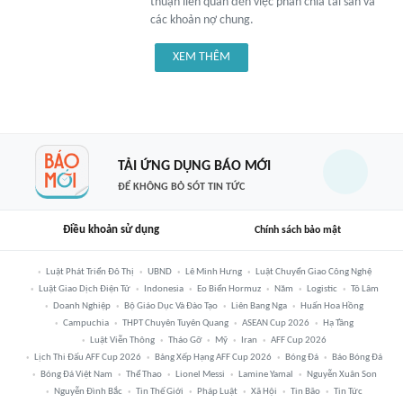
thuận liên quan đến việc phân chia tài sản và
các khoản nợ chung.
XEM THÊM
TẢI ỨNG DỤNG BÁO MỚI
ĐỂ KHÔNG BỎ SÓT TIN TỨC
Điều khoản sử dụng
Chính sách bảo mật
Luật Phát Triển Đô Thị
UBND
Lê Minh Hưng
Luật Chuyển Giao Công Nghệ
Luật Giao Dịch Điện Tử
Indonesia
Eo Biển Hormuz
Năm
Logistic
Tô Lâm
Doanh Nghiệp
Bộ Giáo Dục Và Đào Tạo
Liên Bang Nga
Huấn Hoa Hồng
Campuchia
THPT Chuyên Tuyên Quang
ASEAN Cup 2026
Hạ Tầng
Luật Viễn Thông
Tháo Gỡ
Mỹ
Iran
AFF Cup 2026
Lịch Thi Đấu AFF Cup 2026
Bảng Xếp Hạng AFF Cup 2026
Bóng Đá
Báo Bóng Đá
Bóng Đá Việt Nam
Thể Thao
Lionel Messi
Lamine Yamal
Nguyễn Xuân Son
Nguyễn Đình Bắc
Tin Thế Giới
Pháp Luật
Xã Hội
Tin Bão
Tin Tức