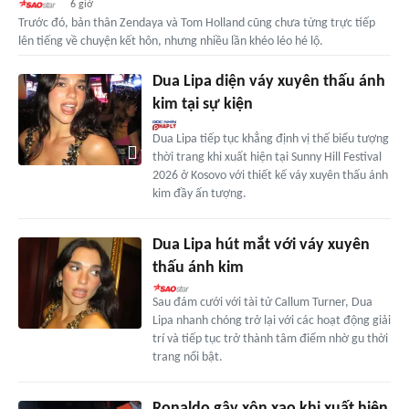
6 giờ
Trước đó, bản thân Zendaya và Tom Holland cũng chưa từng trực tiếp
lên tiếng về chuyện kết hôn, nhưng nhiều lần khéo léo hé lộ.
Dua Lipa diện váy xuyên thấu ánh
kim tại sự kiện
Dua Lipa tiếp tục khẳng định vị thế biểu tượng
thời trang khi xuất hiện tại Sunny Hill Festival
2026 ở Kosovo với thiết kế váy xuyên thấu ánh
kim đầy ấn tượng.
Dua Lipa hút mắt với váy xuyên
thấu ánh kim
Sau đám cưới với tài tử Callum Turner, Dua
Lipa nhanh chóng trở lại với các hoạt động giải
trí và tiếp tục trở thành tâm điểm nhờ gu thời
trang nổi bật.
Ronaldo gây xôn xao khi xuất hiện