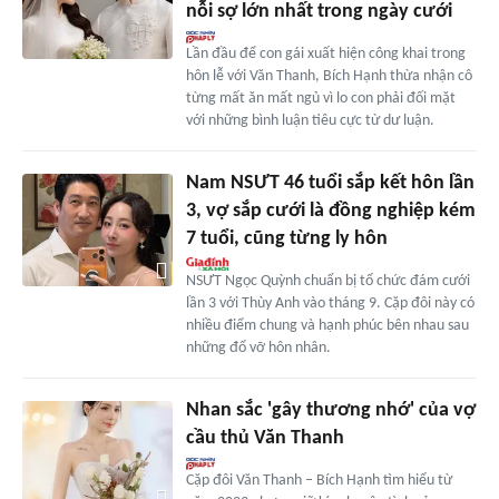
nỗi sợ lớn nhất trong ngày cưới
Lần đầu để con gái xuất hiện công khai trong
hôn lễ với Văn Thanh, Bích Hạnh thừa nhận cô
từng mất ăn mất ngủ vì lo con phải đối mặt
với những bình luận tiêu cực từ dư luận.
Nam NSƯT 46 tuổi sắp kết hôn lần
3, vợ sắp cưới là đồng nghiệp kém
7 tuổi, cũng từng ly hôn
NSƯT Ngọc Quỳnh chuẩn bị tổ chức đám cưới
lần 3 với Thùy Anh vào tháng 9. Cặp đôi này có
nhiều điểm chung và hạnh phúc bên nhau sau
những đổ vỡ hôn nhân.
Nhan sắc 'gây thương nhớ' của vợ
cầu thủ Văn Thanh
Cặp đôi Văn Thanh – Bích Hạnh tìm hiểu từ