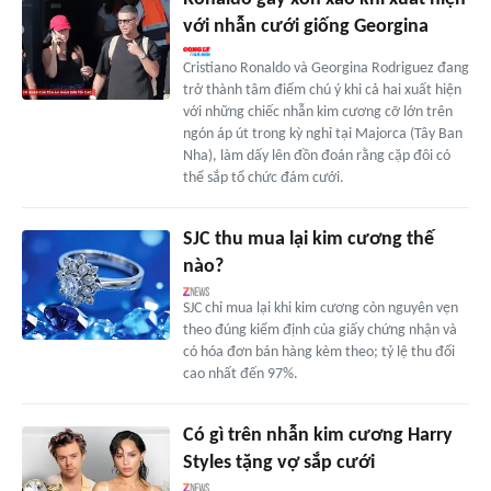
với nhẫn cưới giống Georgina
Cristiano Ronaldo và Georgina Rodriguez đang
trở thành tâm điểm chú ý khi cả hai xuất hiện
với những chiếc nhẫn kim cương cỡ lớn trên
ngón áp út trong kỳ nghỉ tại Majorca (Tây Ban
Nha), làm dấy lên đồn đoán rằng cặp đôi có
thể sắp tổ chức đám cưới.
SJC thu mua lại kim cương thế
nào?
SJC chỉ mua lại khi kim cương còn nguyên vẹn
theo đúng kiểm định của giấy chứng nhận và
có hóa đơn bán hàng kèm theo; tỷ lệ thu đổi
cao nhất đến 97%.
Có gì trên nhẫn kim cương Harry
Styles tặng vợ sắp cưới