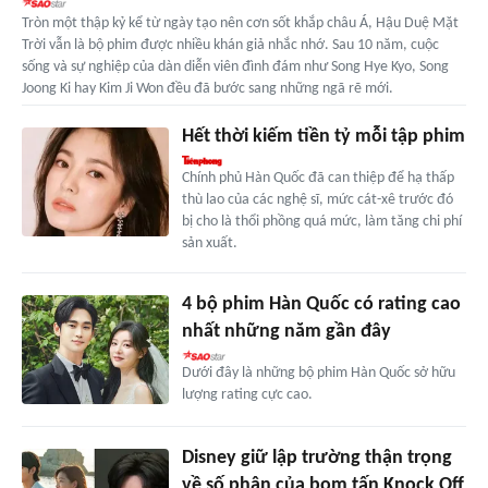
Tròn một thập kỷ kể từ ngày tạo nên cơn sốt khắp châu Á, Hậu Duệ Mặt
Trời vẫn là bộ phim được nhiều khán giả nhắc nhớ. Sau 10 năm, cuộc
sống và sự nghiệp của dàn diễn viên đình đám như Song Hye Kyo, Song
Joong Ki hay Kim Ji Won đều đã bước sang những ngã rẽ mới.
Hết thời kiếm tiền tỷ mỗi tập phim
Chính phủ Hàn Quốc đã can thiệp để hạ thấp
thù lao của các nghệ sĩ, mức cát-xê trước đó
bị cho là thổi phồng quá mức, làm tăng chi phí
sản xuất.
4 bộ phim Hàn Quốc có rating cao
nhất những năm gần đây
Dưới đây là những bộ phim Hàn Quốc sở hữu
lượng rating cực cao.
Disney giữ lập trường thận trọng
về số phận của bom tấn Knock Off