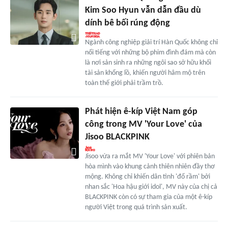
Kim Soo Hyun vẫn dẫn đầu dù
dính bê bối rúng động
Ngành công nghiệp giải trí Hàn Quốc không chỉ
nổi tiếng với những bộ phim đình đám mà còn
là nơi sản sinh ra những ngôi sao sở hữu khối
tài sản khổng lồ, khiến người hâm mộ trên
toàn thế giới phải trầm trồ.
Phát hiện ê-kíp Việt Nam góp
công trong MV 'Your Love' của
Jisoo BLACKPINK
Jisoo vừa ra mắt MV 'Your Love' với phiên bản
hòa mình vào khung cảnh thiên nhiên đầy thơ
mộng. Không chỉ khiến dân tình 'đổ rầm' bởi
nhan sắc 'Hoa hậu giới idol', MV này của chị cả
BLACKPINK còn có sự tham gia của một ê-kíp
người Việt trong quá trình sản xuất.