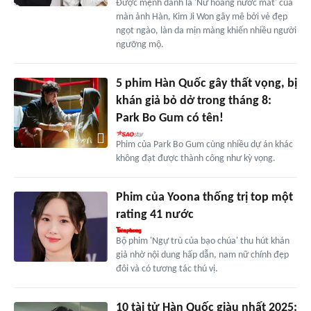
Được mệnh danh là 'Nữ hoàng nước mắt' của
màn ảnh Hàn, Kim Ji Won gây mê bởi vẻ đẹp
ngọt ngào, làn da mịn màng khiến nhiều người
ngưỡng mộ.
5 phim Hàn Quốc gây thất vọng, bị
khán giả bỏ dở trong tháng 8:
Park Bo Gum có tên!
Phim của Park Bo Gum cùng nhiều dự án khác
không đạt được thành công như kỳ vọng.
Phim của Yoona thống trị top một
rating 41 nước
Bộ phim 'Ngự trù của bạo chúa' thu hút khán
giả nhờ nội dung hấp dẫn, nam nữ chính đẹp
đôi và có tương tác thú vị.
10 tài tử Hàn Quốc giàu nhất 2025: