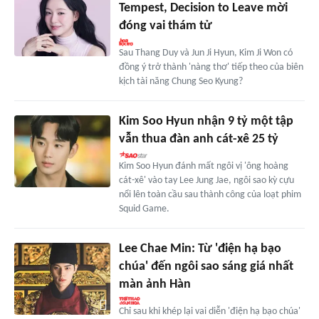
Tempest, Decision to Leave mời
đóng vai thám tử
Sau Thang Duy và Jun Ji Hyun, Kim Ji Won có
đồng ý trở thành 'nàng thơ' tiếp theo của biên
kịch tài năng Chung Seo Kyung?
Kim Soo Hyun nhận 9 tỷ một tập
vẫn thua đàn anh cát-xê 25 tỷ
Kim Soo Hyun đánh mất ngôi vị 'ông hoàng
cát-xê' vào tay Lee Jung Jae, ngôi sao kỳ cựu
nổi lên toàn cầu sau thành công của loạt phim
Squid Game.
Lee Chae Min: Từ 'điện hạ bạo
chúa' đến ngôi sao sáng giá nhất
màn ảnh Hàn
Chỉ sau khi khép lại vai diễn 'điện hạ bạo chúa'