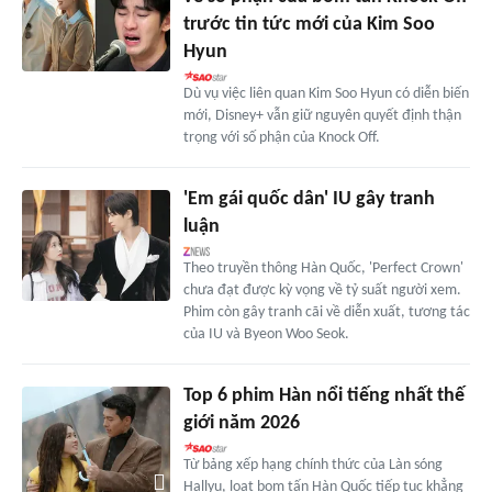
trước tin tức mới của Kim Soo
Hyun
Dù vụ việc liên quan Kim Soo Hyun có diễn biến
mới, Disney+ vẫn giữ nguyên quyết định thận
trọng với số phận của Knock Off.
'Em gái quốc dân' IU gây tranh
luận
Theo truyền thông Hàn Quốc, 'Perfect Crown'
chưa đạt được kỳ vọng về tỷ suất người xem.
Phim còn gây tranh cãi về diễn xuất, tương tác
của IU và Byeon Woo Seok.
Top 6 phim Hàn nổi tiếng nhất thế
giới năm 2026
Từ bảng xếp hạng chính thức của Làn sóng
Hallyu, loạt bom tấn Hàn Quốc tiếp tục khẳng