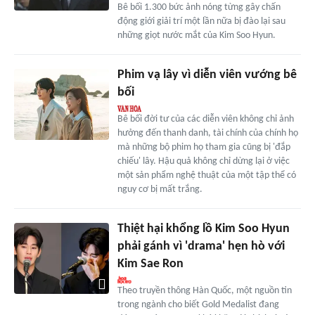
Bê bối 1.300 bức ảnh nóng từng gây chấn
động giới giải trí một lần nữa bị đào lại sau
những giọt nước mắt của Kim Soo Hyun.
Phim vạ lây vì diễn viên vướng bê
bối
Bê bối đời tư của các diễn viên không chỉ ảnh
hưởng đến thanh danh, tài chính của chính họ
mà những bộ phim họ tham gia cũng bị 'đắp
chiếu' lây. Hậu quả không chỉ dừng lại ở việc
một sản phẩm nghệ thuật của một tập thể có
nguy cơ bị mất trắng.
Thiệt hại khổng lồ Kim Soo Hyun
phải gánh vì 'drama' hẹn hò với
Kim Sae Ron
Theo truyền thông Hàn Quốc, một nguồn tin
trong ngành cho biết Gold Medalist đang