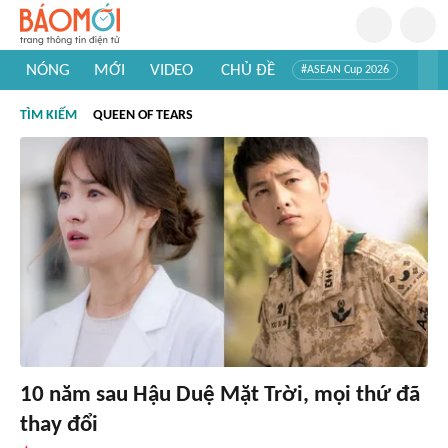
NÓNG
MỚI
VIDEO
CHỦ ĐỀ
#ASEAN Cup 2026
#Trí tuệ nhân tạo
#Mỹ - Iran
#Khám phá Việt Nam
TÌM KIẾM
QUEEN OF TEARS
#Khám phá thế giới
10 năm sau Hậu Duệ Mặt Trời, mọi thứ đã
thay đổi