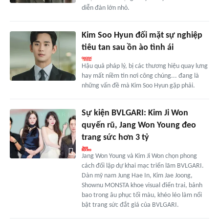
diễn đàn lớn nhỏ.
Kim Soo Hyun đối mặt sự nghiệp
tiêu tan sau ồn ào tình ái
Hậu quả pháp lý, bị các thương hiệu quay lưng
hay mất niềm tin nơi công chúng... đang là
những vấn đề mà Kim Soo Hyun gặp phải.
Sự kiện BVLGARI: Kim Ji Won
quyến rũ, Jang Won Young đeo
trang sức hơn 3 tỷ
Jang Won Young và Kim Ji Won chọn phong
cách đối lập dự khai mạc triển lãm BVLGARI.
Dàn mỹ nam Jung Hae In, Kim Jae Joong,
Shownu MONSTA khoe visual điển trai, bảnh
bao trong âu phục tối màu, khéo léo làm nổi
bật trang sức đắt giá của BVLGARI.