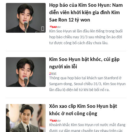
Họp báo của Kim Soo Hyun: Nam
diễn viên khởi kiện gia đình Kim
Sae Ron 12 tỷ won
Kim Soo Hyun sẽ lần đầu lên tiếng trong buổi
họp báo chiều nay 31/3 sau những ồn ào đời
tư được công bố cách đây chưa lâu.
Kim Soo Hyun bật khóc, cúi gập
người xin lỗi
Thông qua họp báo tại khách sạn Stanford ở
Sangam-dong, Seoul chiều 31/3, Kim Soo Hyun
lần đầu lộ diện kể từ khi bê bối nổ ra.
Xôn xao clip Kim Soo Hyun bật
khóc ở nơi công cộng
Khoảnh khắc Kim Soo Hyun rơi nước mắt đang
được cư dân mạng chuyền tay nhau trên các