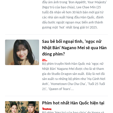
đầy ám ảnh trong 'Bon Appétit, Your Majesty'
(Ngự trù của bạo chúa), Lee Chae Min (25
tuổi) đã nhận về hơn 30 kịch bản mời gọi từ
các nhà sản xuất hàng đầu Hàn Quốc, đánh
dấu bước ngoặt ngoạn mục biến anh thành
gương mặt 'hot' nhất làng giải trí 2025.
Sau bê bối ngoại tình, 'ngọc nữ
Nhật Bản' Nagano Mei sẽ qua Hàn
đóng phim?
Bộ phim truyền hình Hàn Quốc mà 'ngọc nữ
Nhật Bản' Nagano Mei được cho là sẽ tham
gia do Studio Dragon sản xuất. Đây là nơi đã
sản xuất ra những bộ phim như 'Hạ Cánh Nơi
Anh', 'Hometown Cha Cha Cha', 'Tuổi 25 Tuổi
21', 'Queen of Tears'...
Phim hot nhất Hàn Quốc hiện tại
Bộ phim 'Ngự trù của bạo chúa' do Yoona và