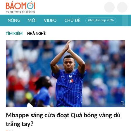
NÓNG
MỚI
VIDEO
CHỦ ĐỀ
#ASEAN Cup 2026
#Trí tuệ nhân tạo
#Mỹ - Iran
#Khám phá Việt Nam
TÌM KIẾM
NHÀ NGHỀ
#Khám phá thế giới
Mbappe sáng cửa đoạt Quả bóng vàng dù
trắng tay?