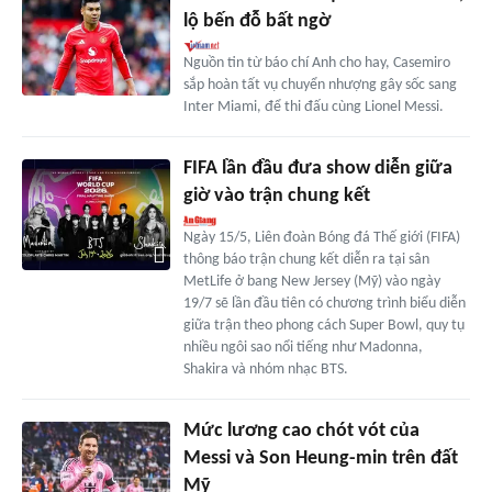
lộ bến đỗ bất ngờ
Nguồn tin từ báo chí Anh cho hay, Casemiro
sắp hoàn tất vụ chuyển nhượng gây sốc sang
Inter Miami, để thi đấu cùng Lionel Messi.
FIFA lần đầu đưa show diễn giữa
giờ vào trận chung kết
Ngày 15/5, Liên đoàn Bóng đá Thế giới (FIFA)
thông báo trận chung kết diễn ra tại sân
MetLife ở bang New Jersey (Mỹ) vào ngày
19/7 sẽ lần đầu tiên có chương trình biểu diễn
giữa trận theo phong cách Super Bowl, quy tụ
nhiều ngôi sao nổi tiếng như Madonna,
Shakira và nhóm nhạc BTS.
Mức lương cao chót vót của
Messi và Son Heung-min trên đất
Mỹ