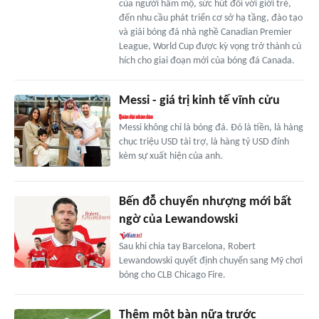
của người hâm mộ, sức hút đối với giới trẻ,
đến nhu cầu phát triển cơ sở hạ tầng, đào tạo
và giải bóng đá nhà nghề Canadian Premier
League, World Cup được kỳ vọng trở thành cú
hích cho giai đoạn mới của bóng đá Canada.
Messi - giá trị kinh tế vĩnh cửu
Messi không chỉ là bóng đá. Đó là tiền, là hàng
chục triệu USD tài trợ, là hàng tỷ USD đính
kèm sự xuất hiện của anh.
Bến đỗ chuyển nhượng mới bất
ngờ của Lewandowski
Sau khi chia tay Barcelona, Robert
Lewandowski quyết định chuyển sang Mỹ chơi
bóng cho CLB Chicago Fire.
Thêm một bàn nữa trước