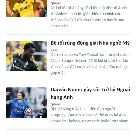
MU nhiều khả năng sẽ chiêu mộ tiền vệ Andre
từ Wolves - nhờ lời giới thiệu từ chính các
thành viên Quỷ đỏ như Casemiro hay Bruno
Fernandes.
Bê rối rúng động giải Nhà nghề Mỹ
Derrick Jones và Yaw Yeboah làm rung chuyển
Major League Soccer (MLS) khi bị cấm thi đấu
vĩnh viễn vì đặt cược vào các trận đấu mà họ
góp mặt.
Darwin Nunez gây sốc trở lại Ngoại
hạng Anh
Bị thất sủng ở Al-Hilal, tiền đạo người
Uruguay - Darwin Nunez có thể quay lại Anh
khoác áo Chelsea, Newcastle hoặc Tottenham.