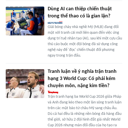
Dùng AI can thiệp chiến thuật
trong thể thao có là gian lận?
Giải bóng chày nhà nghề Mỹ (MLB) đang đối
mặt với tranh cãi mới liên quan đến việc ứng
dụng trí tuệ nhân tạo (AI), sau khi một cựu cầu
thủ cáo buộc một đội bóng đã sử dụng công
nghệ này để 'đọc' chiến thuật đối phương
ngay trong trận đấu.
Tranh luận về ý nghĩa trận tranh
hạng 3 World Cup: Có phải kém
chuyên môn, nặng kim tiền?
Trận tranh hạng ba World Cup 2026 giữa Pháp
và Anh đang kéo theo một làn sóng tranh luận
trên các mặt báo từ châu Mỹ sang châu Âu.
Dù cả hai đều là những nền bóng đá hàng đầu
thế giới, sở hữu 2 đội hình đắt giá nhất World
Cup 2026 nhưng màn đối đầu của họ tạo ra