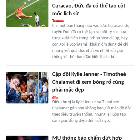
Curacao, Đức đã có thể tạo cột
mốc lịch sử
Chỉ một bàn thắng nữa vào lưới Curacao, đội
tuyển Đức đã có thể tạo ra một tỷ số chưa
từng xuất hiện trong lịch sử World Cup, hay
còn gọi là Scorigami - khái niệm dùng để chỉ
những kết quả độc nhất vô nhị khiến giới
thống kê thể thao đặc biệt thích thú.
Cặp đôi Kylie Jenner - Timotheé
Chalamet đi xem bóng rổ cũng
phải mặc đẹp
Điều thú vị là Kylie Jenner và Timotheé
Chalamet gần như không bao giờ mặc đồ đôi
theo kiểu truyền thống, nhưng lại luôn tạo
cảm giác đồng điệu đến bất ngờ.
MU thông báo chấm dứt hợp