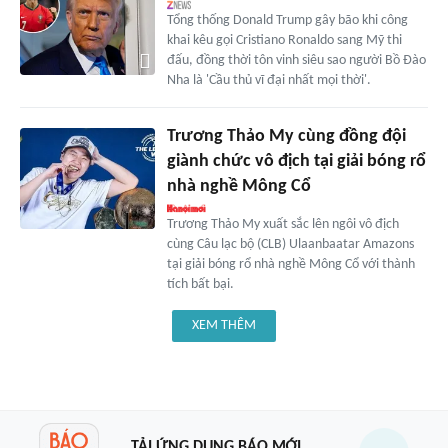
Tổng thống Donald Trump gây bão khi công
khai kêu gọi Cristiano Ronaldo sang Mỹ thi
đấu, đồng thời tôn vinh siêu sao người Bồ Đào
Nha là 'Cầu thủ vĩ đại nhất mọi thời'.
Trương Thảo My cùng đồng đội
giành chức vô địch tại giải bóng rổ
nhà nghề Mông Cổ
Trương Thảo My xuất sắc lên ngôi vô địch
cùng Câu lạc bộ (CLB) Ulaanbaatar Amazons
tại giải bóng rổ nhà nghề Mông Cổ với thành
tích bất bại.
XEM THÊM
TẢI ỨNG DỤNG BÁO MỚI