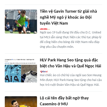
Tiền vệ Gavin Turner từ giải nhà
nghề Mỹ ngỏ ý khoác áo Đội
tuyển Việt Nam
Ngôi sao 19 tuổi đang thi đấu cho D.C. United
tại MLS sẵn sàng thực hiện các thủ tục pháp lý
để cống hiến cho bóng đá Việt Nam nếu đáp
ứng yêu cầu chuyên môn.
HLV Park Hang Seo tặng quà đặc
biệt cho Văn Hậu và Quế Ngọc Hải
Hai chiếc áo có chữ ký của ngôi sao Son Heung
Min được HLV Park Hang Seo tặng cho hai cậu
học trò ruột Đoàn Văn Hậu và Quế Ngọc Hải.
Lộ cái tên đầy bất ngờ thay
Casemiro ở MU