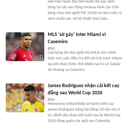
viên Hàn Quốc đầu tiên bước lên bục ném
bóng tại sân vận động Fenway Park của 'Giải
bóng chày nhà nghề Mỹ' (MLB) và ném một cú
ném chuẩn xác với kỹ thuật hoàn hảo.
MLS 'sờ gáy' Inter Miami vì
Casemiro
Giải bóng đá nhà nghề Mỹ (MLS) vừa chính
thức mở cuộc điều tra đối với CLB Inter Miami
sau khi nhận được đơn khiếu nại từ LA Galaxy
về thương vụ Casemiro.
James Rodriguez nhận cái kết cay
đắng sau World Cup 2026
Minnesota United khép lại hành trình của
James Rodriguez bằng bài đăng chỉ vỏn vẹn 4
từ, đánh dấu đoạn kết buồn sau kỳ World Cup
2026 đáng quên của ngôi sao Colombia.