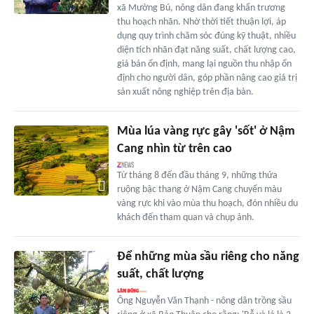
xã Mường Bú, nông dân đang khẩn trương
thu hoạch nhãn. Nhờ thời tiết thuận lợi, áp
dụng quy trình chăm sóc đúng kỹ thuật, nhiều
diện tích nhãn đạt năng suất, chất lượng cao,
giá bán ổn định, mang lại nguồn thu nhập ổn
định cho người dân, góp phần nâng cao giá trị
sản xuất nông nghiệp trên địa bàn.
Mùa lúa vàng rực gây 'sốt' ở Nậm
Cang nhìn từ trên cao
Từ tháng 8 đến đầu tháng 9, những thửa
ruộng bậc thang ở Nậm Cang chuyển màu
vàng rực khi vào mùa thu hoạch, đón nhiều du
khách đến tham quan và chụp ảnh.
Để những mùa sầu riêng cho năng
suất, chất lượng
Ông Nguyễn Văn Thạnh - nông dân trồng sầu