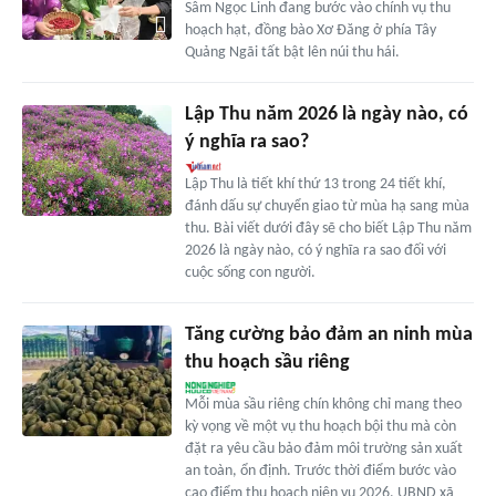
Sâm Ngọc Linh đang bước vào chính vụ thu
hoạch hạt, đồng bào Xơ Đăng ở phía Tây
Quảng Ngãi tất bật lên núi thu hái.
Lập Thu năm 2026 là ngày nào, có
ý nghĩa ra sao?
Lập Thu là tiết khí thứ 13 trong 24 tiết khí,
đánh dấu sự chuyển giao từ mùa hạ sang mùa
thu. Bài viết dưới đây sẽ cho biết Lập Thu năm
2026 là ngày nào, có ý nghĩa ra sao đối với
cuộc sống con người.
Tăng cường bảo đảm an ninh mùa
thu hoạch sầu riêng
Mỗi mùa sầu riêng chín không chỉ mang theo
kỳ vọng về một vụ thu hoạch bội thu mà còn
đặt ra yêu cầu bảo đảm môi trường sản xuất
an toàn, ổn định. Trước thời điểm bước vào
cao điểm thu hoạch niên vụ 2026, UBND xã