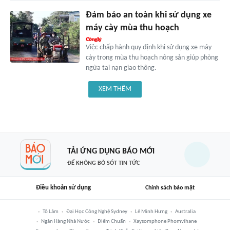
Đảm bảo an toàn khi sử dụng xe
máy cày mùa thu hoạch
Việc chấp hành quy định khi sử dụng xe máy
cày trong mùa thu hoạch nông sản giúp phòng
ngừa tai nạn giao thông.
XEM THÊM
TẢI ỨNG DỤNG BÁO MỚI
ĐỂ KHÔNG BỎ SÓT TIN TỨC
Điều khoản sử dụng
Chính sách bảo mật
Tô Lâm
Đại Học Công Nghệ Sydney
Lê Minh Hưng
Australia
Ngân Hàng Nhà Nước
Điểm Chuẩn
Xaysomphone Phomvihane