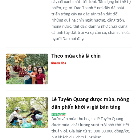
cây cối xanh mát, tốt tươi. Tận dụng lợi thế tự
nhiên, người Dao Thanh Y nơi đây đã phát
triển trồng cây na đặc sản trên đất đồi.
Những quả na chín ngát hương, căng tròn,
mọng nước, thịt dày, đậm vị như chứa đựng
cả tinh túy đất trời và sự cần cù, chăm chỉ của
người Dao nơi đây.
Theo mùa chà là chín
Lê Tuyên Quang được mùa, nông
dân phấn khởi vì giá bán tăng
Bước vào mùa thu hoạch, lê Tuyên Quang
được mùa, chất lượng vượt trội nhờ thời tiết
thuận lợi. Giá bán từ 15.000-30.000 đồng/kg,
hút khách du lịch trải nghiệm.