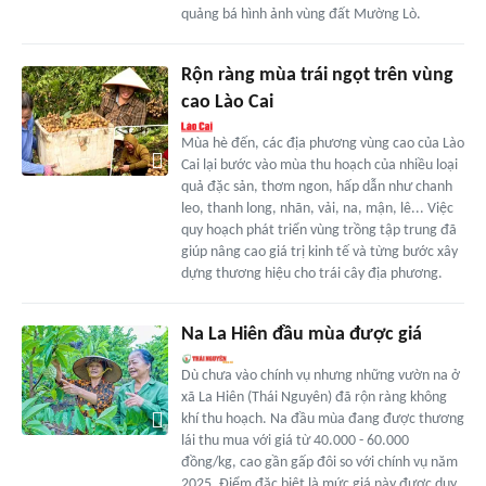
quảng bá hình ảnh vùng đất Mường Lò.
Rộn ràng mùa trái ngọt trên vùng
cao Lào Cai
Mùa hè đến, các địa phương vùng cao của Lào
Cai lại bước vào mùa thu hoạch của nhiều loại
quả đặc sản, thơm ngon, hấp dẫn như chanh
leo, thanh long, nhãn, vải, na, mận, lê... Việc
quy hoạch phát triển vùng trồng tập trung đã
giúp nâng cao giá trị kinh tế và từng bước xây
dựng thương hiệu cho trái cây địa phương.
Na La Hiên đầu mùa được giá
Dù chưa vào chính vụ nhưng những vườn na ở
xã La Hiên (Thái Nguyên) đã rộn ràng không
khí thu hoạch. Na đầu mùa đang được thương
lái thu mua với giá từ 40.000 - 60.000
đồng/kg, cao gần gấp đôi so với chính vụ năm
2025. Điểm đặc biệt là mức giá này được duy