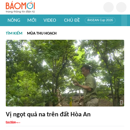
NÓNG
MỚI
VIDEO
CHỦ ĐỀ
#ASEAN Cup 2026
#Tuyển sinh đại học 2026
#Trí tuệ nhân tạo
#Mỹ - Iran
TÌM KIẾM
MÙA THU HOẠCH
#Khám phá Việt Nam
#Khám phá thế giới
Vị ngọt quả na trên đất Hòa An