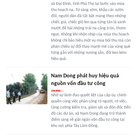
xã Đại Đình, tỉnh Phú Thọ lại bước vào mùa
thu hoạch na. Từ sáng sớm, khắp các sườn
đồi, người dân đã tất bật mang theo những
chiếc gùi, chiếc giỏ len qua từng tán lá xanh
mướt để hái những trái na căng tròn, thơm
ngọt. Không khí nhộn nhịp của mùa thu hoạch
không chỉ báo hiệu một vụ mùa bội thu mà còn
phản chiếu sự đổi thay mạnh mẽ của vùng quê
từng gắn với những nương sắn, đồi keo kém
hiệu quả.
Nam Dong phát huy hiệu quả
nguồn vốn đầu tư công
Nhờ sự lãnh đạo quyết liệt của cấp ủy, chính
quyền cùng việc phân công rõ người, rõ việc,
tăng cường kiểm tra, giám sát và đôn đốc tiến
độ các dự án, xã Nam Dong đang trở thành
điểm sáng về giải ngân vốn đầu tư công tại
khu vực phía Tây Lâm Đồng.