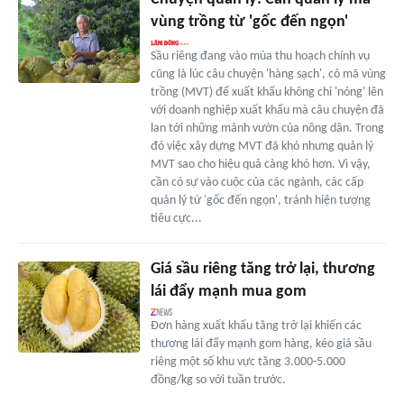
vùng trồng từ 'gốc đến ngọn'
Sầu riêng đang vào mùa thu hoạch chính vụ
cũng là lúc câu chuyện 'hàng sạch', có mã vùng
trồng (MVT) để xuất khẩu không chỉ 'nóng' lên
với doanh nghiệp xuất khẩu mà câu chuyện đã
lan tới những mảnh vườn của nông dân. Trong
đó việc xây dựng MVT đã khó nhưng quản lý
MVT sao cho hiệu quả càng khó hơn. Vì vậy,
cần có sự vào cuộc của các ngành, các cấp
quản lý từ 'gốc đến ngọn', tránh hiện tượng
tiêu cực...
Giá sầu riêng tăng trở lại, thương
lái đẩy mạnh mua gom
Đơn hàng xuất khẩu tăng trở lại khiến các
thương lái đẩy mạnh gom hàng, kéo giá sầu
riêng một số khu vực tăng 3.000-5.000
đồng/kg so với tuần trước.