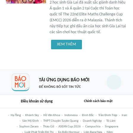
2 học sinh Gia Lai đã xuất sắc giành danh hiệu
Á quân 1 và Á quân 2 tại Cuộc thi Toán học
quốc tế The 22nd Elite Maths Challenge Cup
(EMCC) 2026 diễn ra ở Malaysia. Thành tích
này tiếp tục ghi dấu ấn của học sinh Gia Lai tại
các sân chơi học thuật quốc tế.
XEM THÊM
TẢI ỨNG DỤNG BÁO MỚI
ĐỂ KHÔNG BỎ SÓT TIN TỨC
Điều khoản sử dụng
Chính sách bảo mật
Hạ Tầng
Khánh Sky
Hồ Văn Khoa
Indonesia
Đình Bắc
Trần Đình Tiệp
Iran
Sân Mỹ Đình
THPT Chuyên Tuyên Quang
Doanh Nghiệp
Tô Lâm
Sophon Zaram
Tháo Gỡ
ASEAN Cup 2026
Campuchia
Singapore
Luật Phát Triển Đô Thị
Eo Biển Hormuz
Liên Bang Nga
Năm