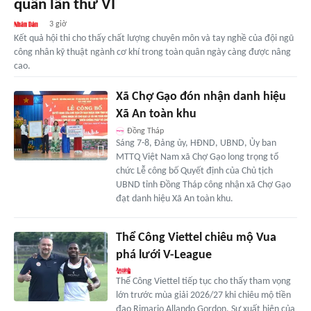
quân lần thứ VI
3 giờ
Kết quả hội thi cho thấy chất lượng chuyên môn và tay nghề của đội ngũ
công nhân kỹ thuật ngành cơ khí trong toàn quân ngày càng được nâng
cao.
Xã Chợ Gạo đón nhận danh hiệu
Xã An toàn khu
Đồng Tháp
Sáng 7-8, Đảng ủy, HĐND, UBND, Ủy ban
MTTQ Việt Nam xã Chợ Gạo long trọng tổ
chức Lễ công bố Quyết định của Chủ tịch
UBND tỉnh Đồng Tháp công nhận xã Chợ Gạo
đạt danh hiệu Xã An toàn khu.
Thể Công Viettel chiêu mộ Vua
phá lưới V-League
Thể Công Viettel tiếp tục cho thấy tham vọng
lớn trước mùa giải 2026/27 khi chiêu mộ tiền
đạo Rimario Allando Gordon. Sự xuất hiện của