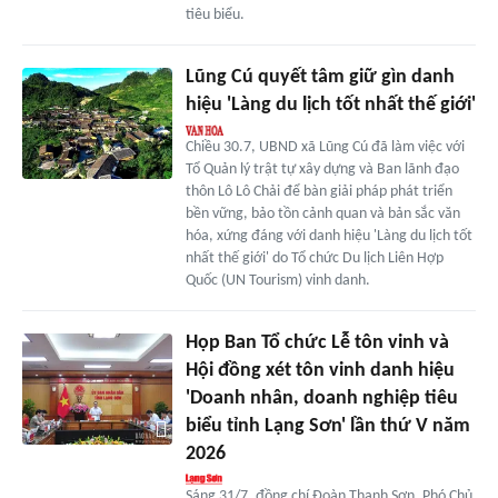
tiêu biểu.
Lũng Cú quyết tâm giữ gìn danh
hiệu 'Làng du lịch tốt nhất thế giới'
Chiều 30.7, UBND xã Lũng Cú đã làm việc với
Tổ Quản lý trật tự xây dựng và Ban lãnh đạo
thôn Lô Lô Chải để bàn giải pháp phát triển
bền vững, bảo tồn cảnh quan và bản sắc văn
hóa, xứng đáng với danh hiệu 'Làng du lịch tốt
nhất thế giới' do Tổ chức Du lịch Liên Hợp
Quốc (UN Tourism) vinh danh.
Họp Ban Tổ chức Lễ tôn vinh và
Hội đồng xét tôn vinh danh hiệu
'Doanh nhân, doanh nghiệp tiêu
biểu tỉnh Lạng Sơn' lần thứ V năm
2026
Sáng 31/7, đồng chí Đoàn Thanh Sơn, Phó Chủ