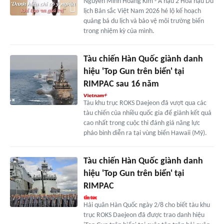
Nguyễn Minh Hoàng Kim - Á hậu 2 Hoa hậu Du
lịch Bản sắc Việt Nam 2026 hé lộ kế hoạch
quảng bá du lịch và bảo vệ môi trường biển
trong nhiệm kỳ của mình.
Tàu chiến Hàn Quốc giành danh
hiệu 'Top Gun trên biển' tại
RIMPAC sau 16 năm
Tàu khu trục ROKS Daejeon đã vượt qua các
tàu chiến của nhiều quốc gia để giành kết quả
cao nhất trong cuộc thi đánh giá năng lực
pháo binh diễn ra tại vùng biển Hawaii (Mỹ).
Tàu chiến Hàn Quốc giành danh
hiệu 'Top Gun trên biển' tại
RIMPAC
Hải quân Hàn Quốc ngày 2/8 cho biết tàu khu
trục ROKS Daejeon đã được trao danh hiệu