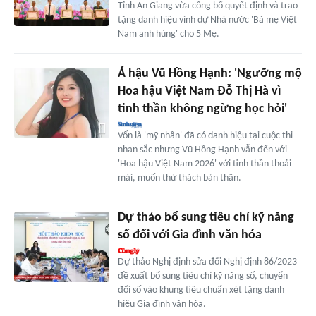
Tỉnh An Giang vừa công bố quyết định và trao
tặng danh hiệu vinh dự Nhà nước 'Bà mẹ Việt
Nam anh hùng' cho 5 Mẹ.
Á hậu Vũ Hồng Hạnh: 'Ngưỡng mộ
Hoa hậu Việt Nam Đỗ Thị Hà vì
tinh thần không ngừng học hỏi'
Vốn là 'mỹ nhân' đã có danh hiệu tại cuộc thi
nhan sắc nhưng Vũ Hồng Hạnh vẫn đến với
'Hoa hậu Việt Nam 2026' với tinh thần thoải
mái, muốn thử thách bản thân.
Dự thảo bổ sung tiêu chí kỹ năng
số đối với Gia đình văn hóa
Dự thảo Nghị định sửa đổi Nghị định 86/2023
đề xuất bổ sung tiêu chí kỹ năng số, chuyển
đổi số vào khung tiêu chuẩn xét tặng danh
hiệu Gia đình văn hóa.