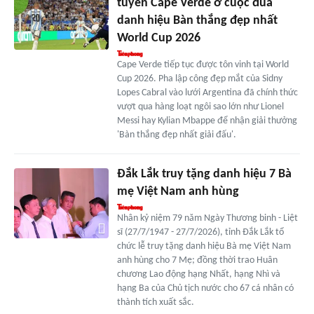
tuyển Cape Verde ở cuộc đua
danh hiệu Bàn thắng đẹp nhất
World Cup 2026
Cape Verde tiếp tục được tôn vinh tại World
Cup 2026. Pha lập công đẹp mắt của Sidny
Lopes Cabral vào lưới Argentina đã chính thức
vượt qua hàng loạt ngôi sao lớn như Lionel
Messi hay Kylian Mbappe để nhận giải thưởng
'Bàn thắng đẹp nhất giải đấu'.
Đắk Lắk truy tặng danh hiệu 7 Bà
mẹ Việt Nam anh hùng
Nhân kỷ niệm 79 năm Ngày Thương binh - Liệt
sĩ (27/7/1947 - 27/7/2026), tỉnh Đắk Lắk tổ
chức lễ truy tặng danh hiệu Bà mẹ Việt Nam
anh hùng cho 7 Mẹ; đồng thời trao Huân
chương Lao động hạng Nhất, hạng Nhì và
hạng Ba của Chủ tịch nước cho 67 cá nhân có
thành tích xuất sắc.