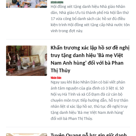
Hội đồng xét tặng danh hiệu Nhà giáo Nhân
dân, Nhà giáo Ưu tú thành phố Hà Nội lần thứ
17 vừa công bố danh sách các hồ sơ đủ điều
kiện trình Hội đồng xét tặng cấp Nhà nước tôn
vinh trong đợt này.
Khẩn trương xác lập hồ sơ đề nghị
truy tặng danh hiệu 'Bà mẹ Việt
Nam Anh hùng' đối với bà Phan
Thị Thủy
Ngay sau khi Báo Nhân Dân có bài viết phản
ánh tâm nguyện của gia đình có 3 liệt sĩ, Sở
Nội vụ Hà Tĩnh và xã Cổ Đạm đã cử cán bộ
chuyên môn trực tiếp hướng dẫn, hỗ trợ thân
nhân liệt sĩ xác lập hồ sơ, thủ tục đề nghị truy
tặng danh hiệu 'Bà mẹ Việt Nam Anh hùng'
đối với bà Phan Thị Thủy.
Tuyên Quang nỗ lực gìn giữ danh