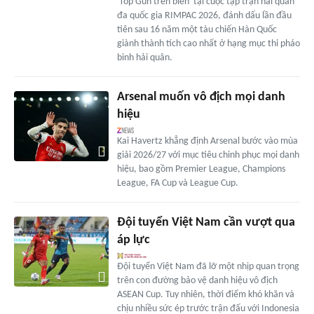
'Top Gun trên biển' tại cuộc tập trận hải quân
đa quốc gia RIMPAC 2026, đánh dấu lần đầu
tiên sau 16 năm một tàu chiến Hàn Quốc
giành thành tích cao nhất ở hạng mục thi pháo
binh hải quân.
Arsenal muốn vô địch mọi danh
hiệu
Kai Havertz khẳng định Arsenal bước vào mùa
giải 2026/27 với mục tiêu chinh phục mọi danh
hiệu, bao gồm Premier League, Champions
League, FA Cup và League Cup.
Đội tuyển Việt Nam cần vượt qua
áp lực
Đội tuyển Việt Nam đã lỡ một nhịp quan trọng
trên con đường bảo vệ danh hiệu vô địch
ASEAN Cup. Tuy nhiên, thời điểm khó khăn và
chịu nhiều sức ép trước trận đấu với Indonesia