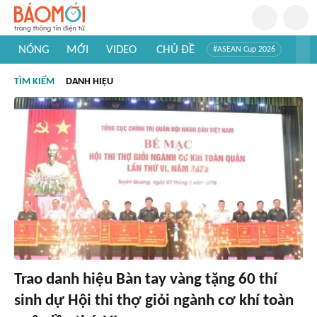
NÓNG
MỚI
VIDEO
CHỦ ĐỀ
#ASEAN Cup 2026
#Trí tuệ nhân tạo
#Mỹ - Iran
#Khám phá Việt Nam
TÌM KIẾM
DANH HIỆU
#Khám phá thế giới
Trao danh hiệu Bàn tay vàng tặng 60 thí
sinh dự Hội thi thợ giỏi ngành cơ khí toàn