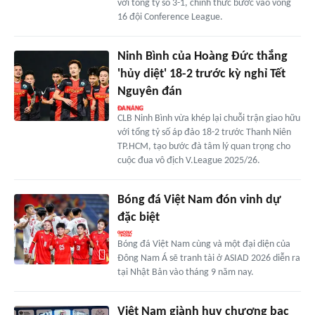
với tổng tỷ số 3-1, chính thức bước vào vòng
16 đội Conference League.
Ninh Bình của Hoàng Đức thắng
'hủy diệt' 18-2 trước kỳ nghỉ Tết
Nguyên đán
CLB Ninh Bình vừa khép lại chuỗi trận giao hữu
với tổng tỷ số áp đảo 18-2 trước Thanh Niên
TP.HCM, tạo bước đà tâm lý quan trọng cho
cuộc đua vô địch V.League 2025/26.
Bóng đá Việt Nam đón vinh dự
đặc biệt
Bóng đá Việt Nam cùng và một đại diện của
Đông Nam Á sẽ tranh tài ở ASIAD 2026 diễn ra
tại Nhật Bản vào tháng 9 năm nay.
Việt Nam giành huy chương bạc