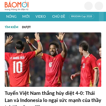
NÓNG
MỚI
VIDEO
CHỦ ĐỀ
#ASEAN Cup 2026
#Trí tuệ nhân tạo
#Mỹ - Iran
#Khám phá Việt Nam
TÌM KIẾM
DƯỢT
#Khám phá thế giới
Tuyển Việt Nam thắng hủy diệt 4-0: Thái
Lan và Indonesia lo ngại sức mạnh của thầy