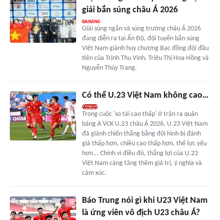
giải bắn súng châu Á 2026
Giải súng ngắn và súng trường châu Á 2026
đang diễn ra tại Ấn Độ, đội tuyển bắn súng
Việt Nam giành huy chương Bạc đồng đội đầu
tiên của Trịnh Thu Vinh, Triệu Thị Hoa Hồng và
Nguyễn Thùy Trang.
Có thể U.23 Việt Nam không cao…
Trong cuộc 'so tài cao thấp' ở trận ra quân
bảng A VCK U.23 châu Á 2026, U.23 Việt Nam
đã giành chiến thắng bằng đội hình bị đánh
giá thấp hơn, chiều cao thấp hơn, thể lực yếu
hơn... Chính vì điều đó, thắng lợi của U.23
Việt Nam càng tăng thêm giá trị, ý nghĩa và
cảm xúc.
Báo Trung nói gì khi U23 Việt Nam
là ứng viên vô địch U23 châu Á?