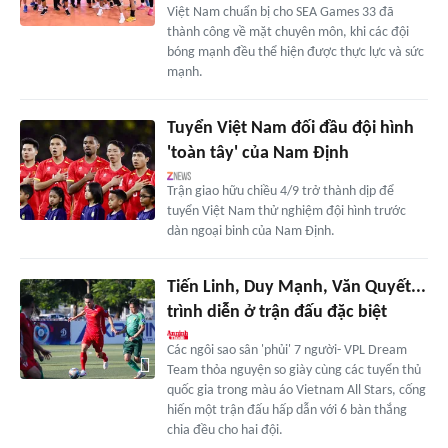
Việt Nam chuẩn bị cho SEA Games 33 đã
thành công về mặt chuyên môn, khi các đội
bóng mạnh đều thể hiện được thực lực và sức
mạnh.
Tuyển Việt Nam đối đầu đội hình
'toàn tây' của Nam Định
Trận giao hữu chiều 4/9 trở thành dịp để
tuyển Việt Nam thử nghiệm đội hình trước
dàn ngoại binh của Nam Định.
Tiến Linh, Duy Mạnh, Văn Quyết...
trình diễn ở trận đấu đặc biệt
Các ngôi sao sân 'phủi' 7 người- VPL Dream
Team thỏa nguyện so giày cùng các tuyển thủ
quốc gia trong màu áo Vietnam All Stars, cống
hiến một trận đấu hấp dẫn với 6 bàn thắng
chia đều cho hai đội.