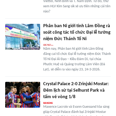
Viettel, Ninh Bình và T. Nam Định. Từ đó, thử
xem HLV Kim Sang-sik sẽ ưu tiên những cái tên
nào?
Phân ban Ni giới tỉnh Lâm Đồng rà
soát công tác tổ chức Đại lễ tưởng
niệm Đức Thánh Tổ Ni
Năm nay, Phân ban Ni giới tỉnh Lâm Đồng
đăng cai tổ chức Đại lễ tưởng niệm Đức Thánh
Tổ Ni Đại Ái Đạo – Kiều Đàm Di, tại chùa
Phước Huệ và Quảng trường Lâm Viên (Đà
Lạt), sẽ diễn ra vào ngày 23, 24-3-2026.
Crystal Palace 2-0 Zrinjski Mostar:
Đêm lịch sử tại Selhurst Park và
tấm vé vòng 1/8
Maxence Lacroix và Evann Guessand tỏa sáng
giúp Crystal Palace đánh bại Zrinjski Mostar