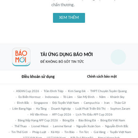
chấn thương.
XEM THÊM
TẢI ỨNG DỤNG BÁO MỚI
ĐỂ KHÔNG BỎ SÓT TIN TỨC
Điều khoản sử dụng
Chính sách bảo mật
ASEAN Cup 2026
Trần Đình Tiệp
Kim Sang-Sik
THPT Chuyên Tuyên Quang
Eo Biển Hormuz
Indonesia
Tô Lâm
Sân Mỹ Đình
Năm
Khánh Sky
Đình Bắc
Singapore
Đội Tuyển Việt Nam
Campuchia
Iran
Tháo Gỡ
Liên Bang Nga
Hạ Tầng
Doanh Nghiệp
Luật Phát Triển Đô Thị
Sophon Zaram
Hồ Văn Khoa
AFF Cup 2026
Lịch Thi Đấu AFF Cup 2026
Bảng Xếp Hạng AFF Cup 2026
Bóng Đá
Báo Bóng Đá
Bóng Đá Việt Nam
Thể Thao
Lionel Messi
Lamine Yamal
Nguyễn Xuân Son
Nguyễn Đình Bắc
Tin Thế Giới
Pháp Luật
Xã Hội
Tin Bão
Tin Tức
Giá Vàng
Tuyển Việt Nam
U23 Việt Nam
U17 Việt Nam
Kết Quả Bóng Đá
Ngoại Hạng Anh