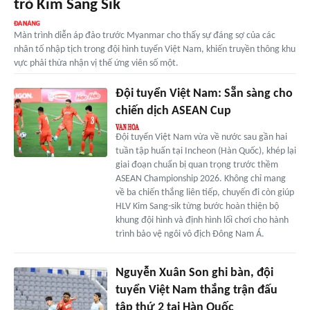
trò Kim Sang Sik
Màn trình diễn áp đảo trước Myanmar cho thấy sự đáng sợ của các
nhân tố nhập tịch trong đội hình tuyển Việt Nam, khiến truyền thông khu
vực phải thừa nhận vị thế ứng viên số một.
Đội tuyển Việt Nam: Sẵn sàng cho
chiến dịch ASEAN Cup
Đội tuyển Việt Nam vừa về nước sau gần hai
tuần tập huấn tại Incheon (Hàn Quốc), khép lại
giai đoạn chuẩn bị quan trọng trước thềm
ASEAN Championship 2026. Không chỉ mang
về ba chiến thắng liên tiếp, chuyến đi còn giúp
HLV Kim Sang-sik từng bước hoàn thiện bộ
khung đội hình và định hình lối chơi cho hành
trình bảo vệ ngôi vô địch Đông Nam Á.
Nguyễn Xuân Son ghi bàn, đội
tuyển Việt Nam thắng trận đấu
tập thứ 2 tại Hàn Quốc