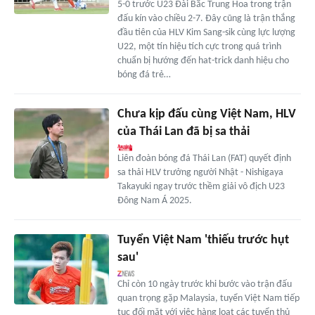
5-0 trước U23 Đài Bắc Trung Hoa trong trận
đấu kín vào chiều 2-7. Đây cũng là trận thắng
đầu tiên của HLV Kim Sang-sik cùng lực lượng
U22, một tín hiệu tích cực trong quá trình
chuẩn bị hướng đến hat-trick danh hiệu cho
bóng đá trẻ…
Chưa kịp đấu cùng Việt Nam, HLV
của Thái Lan đã bị sa thải
Liên đoàn bóng đá Thái Lan (FAT) quyết định
sa thải HLV trưởng người Nhật - Nishigaya
Takayuki ngay trước thềm giải vô địch U23
Đông Nam Á 2025.
Tuyển Việt Nam 'thiếu trước hụt
sau'
Chỉ còn 10 ngày trước khi bước vào trận đấu
quan trọng gặp Malaysia, tuyển Việt Nam tiếp
tục đối mặt với việc hàng loạt các tuyển thủ