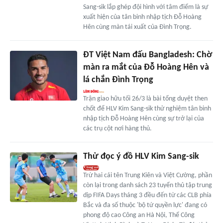
Sang-sik lắp ghép đội hình với tâm điểm là sự
xuất hiện của tân binh nhập tịch Đỗ Hoàng
Hên cùng màn tái xuất của Đình Trọng.
ĐT Việt Nam đấu Bangladesh: Chờ
màn ra mắt của Đỗ Hoàng Hên và
lá chắn Đình Trọng
Trận giao hữu tối 26/3 là bài tổng duyệt then
chốt để HLV Kim Sang-sik thử nghiệm tân binh
nhập tịch Đỗ Hoàng Hên cùng sự trở lại của
các trụ cột nơi hàng thủ.
Thử đọc ý đồ HLV Kim Sang-sik
Trừ hai cái tên Trung Kiên và Việt Cường, phần
còn lại trong danh sách 23 tuyển thủ tập trung
dịp FIFA Days tháng 3 đều đến từ các CLB phía
Bắc và đa số thuộc 'bộ tứ quyền lực' đang có
phong độ cao Công an Hà Nội, Thể Công