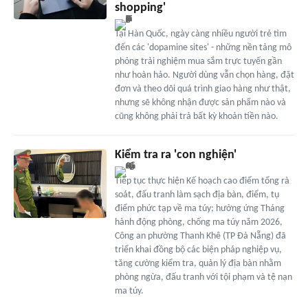
shopping'
Tại Hàn Quốc, ngày càng nhiều người trẻ tìm
đến các 'dopamine sites' - những nền tảng mô
phỏng trải nghiệm mua sắm trực tuyến gần
như hoàn hảo. Người dùng vẫn chọn hàng, đặt
đơn và theo dõi quá trình giao hàng như thật,
nhưng sẽ không nhận được sản phẩm nào và
cũng không phải trả bất kỳ khoản tiền nào.
Kiểm tra ra 'con nghiện'
Tiếp tục thực hiện Kế hoạch cao điểm tổng rà
soát, đấu tranh làm sạch địa bàn, điểm, tụ
điểm phức tạp về ma túy; hưởng ứng Tháng
hành động phòng, chống ma túy năm 2026,
Công an phường Thanh Khê (TP Đà Nẵng) đã
triển khai đồng bộ các biện pháp nghiệp vụ,
tăng cường kiểm tra, quản lý địa bàn nhằm
phòng ngừa, đấu tranh với tội phạm và tệ nạn
ma túy.