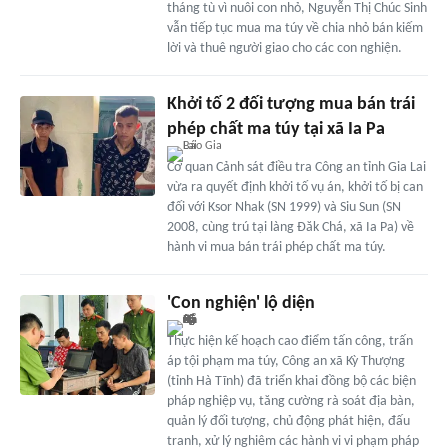
tháng tù vì nuôi con nhỏ, Nguyễn Thị Chúc Sinh
vẫn tiếp tục mua ma túy về chia nhỏ bán kiếm
lời và thuê người giao cho các con nghiện.
Khởi tố 2 đối tượng mua bán trái
phép chất ma túy tại xã Ia Pa
Cơ quan Cảnh sát điều tra Công an tỉnh Gia Lai
vừa ra quyết định khởi tố vụ án, khởi tố bị can
đối với Ksor Nhak (SN 1999) và Siu Sun (SN
2008, cùng trú tại làng Đăk Chá, xã Ia Pa) về
hành vi mua bán trái phép chất ma túy.
'Con nghiện' lộ diện
Thực hiện kế hoạch cao điểm tấn công, trấn
áp tội phạm ma túy, Công an xã Kỳ Thượng
(tỉnh Hà Tĩnh) đã triển khai đồng bộ các biện
pháp nghiệp vụ, tăng cường rà soát địa bàn,
quản lý đối tượng, chủ động phát hiện, đấu
tranh, xử lý nghiêm các hành vi vi phạm pháp