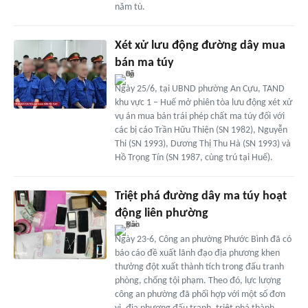
năm tù.
Xét xử lưu động đường dây mua
bán ma túy
Ngày 25/6, tại UBND phường An Cựu, TAND
khu vực 1 – Huế mở phiên tòa lưu động xét xử
vụ án mua bán trái phép chất ma túy đối với
các bị cáo Trần Hữu Thiện (SN 1982), Nguyễn
Thi (SN 1993), Dương Thị Thu Hà (SN 1993) và
Hồ Trọng Tín (SN 1987, cùng trú tại Huế).
Triệt phá đường dây ma túy hoạt
động liên phường
Ngày 23-6, Công an phường Phước Bình đã có
báo cáo đề xuất lãnh đạo địa phương khen
thưởng đột xuất thành tích trong đấu tranh
phòng, chống tội phạm. Theo đó, lực lượng
công an phường đã phối hợp với một số đơn