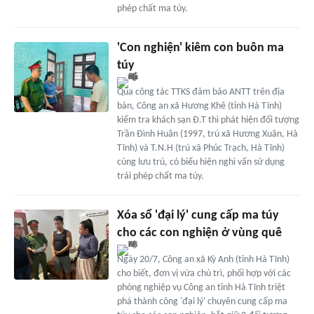
phép chất ma túy.
'Con nghiện' kiêm con buôn ma
túy
Qua công tác TTKS đảm bảo ANTT trên địa
bàn, Công an xã Hương Khê (tỉnh Hà Tĩnh)
kiểm tra khách sạn Đ.T thì phát hiện đối tượng
Trần Đình Huân (1997, trú xã Hương Xuân, Hà
Tĩnh) và T.N.H (trú xã Phúc Trạch, Hà Tĩnh)
cùng lưu trú, có biểu hiện nghi vấn sử dụng
trái phép chất ma túy.
Xóa sổ 'đại lý' cung cấp ma túy
cho các con nghiện ở vùng quê
Ngày 20/7, Công an xã Kỳ Anh (tỉnh Hà Tĩnh)
cho biết, đơn vị vừa chủ trì, phối hợp với các
phòng nghiệp vụ Công an tỉnh Hà Tĩnh triệt
phá thành công 'đại lý' chuyên cung cấp ma