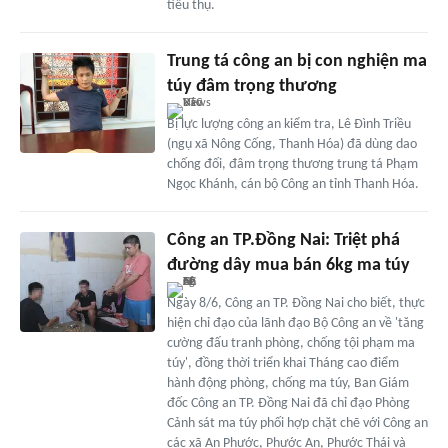
tiêu thụ.
Trung tá công an bị con nghiện ma
túy đâm trọng thương
Bị lực lượng công an kiểm tra, Lê Đình Triều
(ngụ xã Nông Cống, Thanh Hóa) đã dùng dao
chống đối, đâm trọng thương trung tá Phạm
Ngọc Khánh, cán bộ Công an tỉnh Thanh Hóa.
Công an TP.Đồng Nai: Triệt phá
đường dây mua bán 6kg ma túy
Ngày 8/6, Công an TP. Đồng Nai cho biết, thực
hiện chỉ đạo của lãnh đạo Bộ Công an về 'tăng
cường đấu tranh phòng, chống tội phạm ma
túy', đồng thời triển khai Tháng cao điểm
hành động phòng, chống ma túy, Ban Giám
đốc Công an TP. Đồng Nai đã chỉ đạo Phòng
Cảnh sát ma túy phối hợp chặt chẽ với Công an
các xã An Phước, Phước An, Phước Thái và