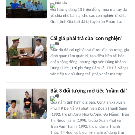
Đối tượng dùng 10 triệu đồng mua ma túy đá
về chia nhỏ bán lại cho các con nghiện ở xã Ia
Grai (tỉnh Gia Lai) đã bị tuyên án 9 năm tù.
Cái giá phải trả của 'con nghiện'
Mặc dù đã cai nghiện và được địa phương, gia
đình quan tâm quản lý, tạo điều kiện tái hòa
nhập cộng đồng, nhưng Nguyễn Đăng Khánh
Dũng (1991, trú phường Cẩm Lệ, TP Đà Nẵng)
vẫn tiếp tục sử dụng trái phép chất ma túy.
Bắt 3 đối tượng mở tiệc 'mầm đá'
Qua nắm tình hình địa bàn, Công an xã Xuân
Phú (TP Đà Nẵng) phát hiện Đoàn Thanh Sang
(1992, trú phường Hòa Cường, Đà Nẵng); Trần
Thị Ngọc Trang (1998, trú xã Xuân Phú) và
Trần Văn Thành (1992, trú phường Thanh
Thủy, TP Huế) có biểu hiện nghi sử dụng trái