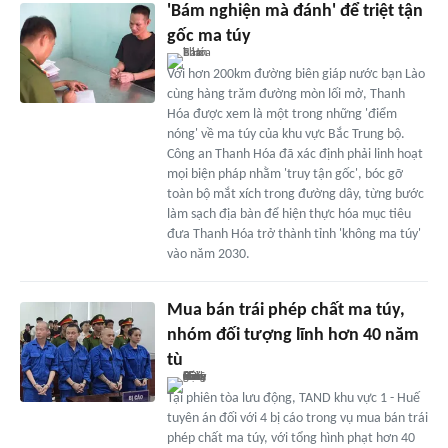
'Bám nghiện mà đánh' để triệt tận
gốc ma túy
Với hơn 200km đường biên giáp nước bạn Lào
cùng hàng trăm đường mòn lối mở, Thanh
Hóa được xem là một trong những 'điểm
nóng' về ma túy của khu vực Bắc Trung bộ.
Công an Thanh Hóa đã xác định phải linh hoạt
mọi biện pháp nhằm 'truy tận gốc', bóc gỡ
toàn bộ mắt xích trong đường dây, từng bước
làm sạch địa bàn để hiện thực hóa mục tiêu
đưa Thanh Hóa trở thành tỉnh 'không ma túy'
vào năm 2030.
Mua bán trái phép chất ma túy,
nhóm đối tượng lĩnh hơn 40 năm
tù
Tại phiên tòa lưu động, TAND khu vực 1 - Huế
tuyên án đối với 4 bị cáo trong vụ mua bán trái
phép chất ma túy, với tổng hình phạt hơn 40