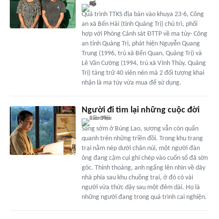
Quá trình TTKS địa bàn vào khuya 23-6, Công
an xã Bến Hải (tỉnh Quảng Trị) chủ trì, phối
hợp với Phòng Cảnh sát ĐTTP về ma túy- Công
an tỉnh Quảng Trị, phát hiện Nguyễn Quang
Trung (1996, trú xã Bến Quan, Quảng Trị) và
Lê Văn Cường (1994, trú xã Vĩnh Thủy, Quảng
Trị) tàng trữ 40 viên nén mà 2 đối tượng khai
nhận là ma túy vừa mua để sử dụng.
Người đi tìm lại những cuộc đời
Sáng sớm ở Búng Lao, sương vẫn còn quẩn
quanh trên những triền đồi. Trong khu trang
trại nằm nép dưới chân núi, một người đàn
ông đang cặm cụi ghi chép vào cuốn sổ đã sờn
góc. Thỉnh thoảng, anh ngẩng lên nhìn về dãy
nhà phía sau khu chuồng trại, ở đó có vài
người vừa thức dậy sau một đêm dài. Họ là
những người đang trong quá trình cai nghiện.