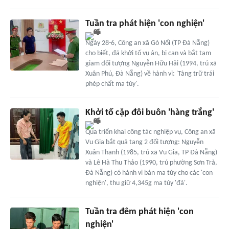
Tuần tra phát hiện 'con nghiện'
Ngày 28-6, Công an xã Gò Nổi (TP Đà Nẵng)
cho biết, đã khởi tố vụ án, bị can và bắt tạm
giam đối tượng Nguyễn Hữu Hải (1994, trú xã
Xuân Phú, Đà Nẵng) về hành vi: 'Tàng trữ trái
phép chất ma túy'.
Khởi tố cặp đôi buôn 'hàng trắng'
Qua triển khai công tác nghiệp vụ, Công an xã
Vu Gia bắt quả tang 2 đối tượng: Nguyễn
Xuân Thanh (1985, trú xã Vu Gia, TP Đà Nẵng)
và Lê Hà Thu Thảo (1990, trú phường Sơn Trà,
Đà Nẵng) có hành vi bán ma túy cho các 'con
nghiện', thu giữ 4,345g ma túy 'đá'.
Tuần tra đêm phát hiện 'con
nghiện'