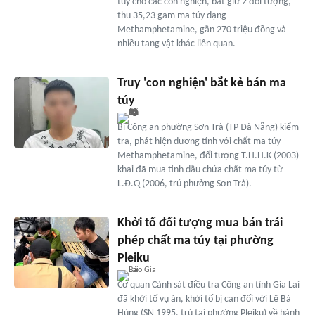
túy cho các con nghiện, bắt giữ 2 đối tượng,
thu 35,23 gam ma túy dạng
Methamphetamine, gần 270 triệu đồng và
nhiều tang vật khác liên quan.
Truy 'con nghiện' bắt kẻ bán ma
túy
Bị Công an phường Sơn Trà (TP Đà Nẵng) kiểm
tra, phát hiện dương tính với chất ma túy
Methamphetamine, đối tượng T.H.H.K (2003)
khai đã mua tinh dầu chứa chất ma túy từ
L.Đ.Q (2006, trú phường Sơn Trà).
Khởi tố đối tượng mua bán trái
phép chất ma túy tại phường
Pleiku
Cơ quan Cảnh sát điều tra Công an tỉnh Gia Lai
đã khởi tố vụ án, khởi tố bị can đối với Lê Bá
Hùng (SN 1995, trú tại phường Pleiku) về hành