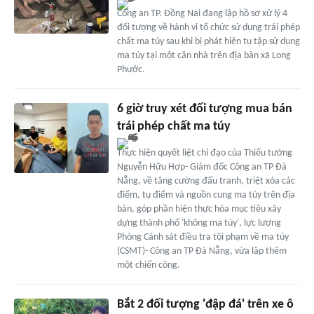
Công an TP. Đồng Nai đang lập hồ sơ xử lý 4
đối tượng về hành vi tổ chức sử dụng trái phép
chất ma túy sau khi bị phát hiện tụ tập sử dụng
ma túy tại một căn nhà trên địa bàn xã Long
Phước.
6 giờ truy xét đối tượng mua bán
trái phép chất ma túy
Thực hiện quyết liệt chỉ đạo của Thiếu tướng
Nguyễn Hữu Hợp- Giám đốc Công an TP Đà
Nẵng, về tăng cường đấu tranh, triệt xóa các
điểm, tụ điểm và nguồn cung ma túy trên địa
bàn, góp phần hiện thực hóa mục tiêu xây
dựng thành phố 'không ma túy', lực lượng
Phòng Cảnh sát điều tra tội phạm về ma túy
(CSMT)- Công an TP Đà Nẵng, vừa lập thêm
một chiến công.
Bắt 2 đối tượng 'đập đá' trên xe ô