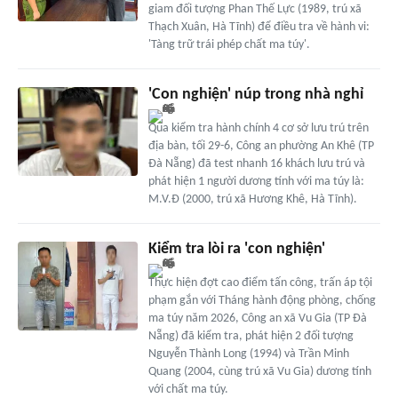
giam đối tượng Phan Thế Lực (1989, trú xã
Thạch Xuân, Hà Tĩnh) để điều tra về hành vi:
'Tàng trữ trái phép chất ma túy'.
'Con nghiện' núp trong nhà nghỉ
Qua kiểm tra hành chính 4 cơ sở lưu trú trên
địa bàn, tối 29-6, Công an phường An Khê (TP
Đà Nẵng) đã test nhanh 16 khách lưu trú và
phát hiện 1 người dương tính với ma túy là:
M.V.Đ (2000, trú xã Hương Khê, Hà Tĩnh).
Kiểm tra lòi ra 'con nghiện'
Thực hiện đợt cao điểm tấn công, trấn áp tội
phạm gắn với Tháng hành động phòng, chống
ma túy năm 2026, Công an xã Vu Gia (TP Đà
Nẵng) đã kiểm tra, phát hiện 2 đối tượng
Nguyễn Thành Long (1994) và Trần Minh
Quang (2004, cùng trú xã Vu Gia) dương tính
với chất ma túy.