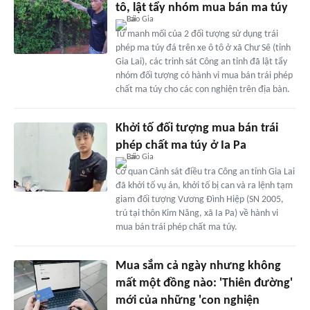
tô, lật tẩy nhóm mua bán ma túy
Từ manh mối của 2 đối tượng sử dụng trái
phép ma túy đá trên xe ô tô ở xã Chư Sê (tỉnh
Gia Lai), các trinh sát Công an tỉnh đã lật tẩy
nhóm đối tượng có hành vi mua bán trái phép
chất ma túy cho các con nghiện trên địa bàn.
Khởi tố đối tượng mua bán trái
phép chất ma túy ở Ia Pa
Cơ quan Cảnh sát điều tra Công an tỉnh Gia Lai
đã khởi tố vụ án, khởi tố bị can và ra lệnh tạm
giam đối tượng Vương Đình Hiệp (SN 2005,
trú tại thôn Kim Năng, xã Ia Pa) về hành vi
mua bán trái phép chất ma túy.
Mua sắm cả ngày nhưng không
mất một đồng nào: 'Thiên đường'
mới của những 'con nghiện