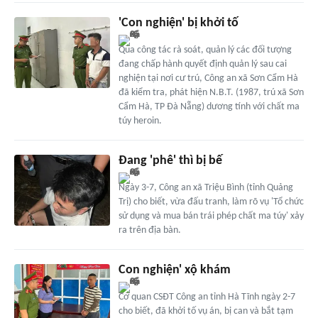
'Con nghiện' bị khởi tố
Qua công tác rà soát, quản lý các đối tượng
đang chấp hành quyết định quản lý sau cai
nghiện tại nơi cư trú, Công an xã Sơn Cẩm Hà
đã kiểm tra, phát hiện N.B.T. (1987, trú xã Sơn
Cẩm Hà, TP Đà Nẵng) dương tính với chất ma
túy heroin.
Đang 'phê' thì bị bế
Ngày 3-7, Công an xã Triệu Bình (tỉnh Quảng
Trị) cho biết, vừa đấu tranh, làm rõ vụ 'Tổ chức
sử dụng và mua bán trái phép chất ma túy' xảy
ra trên địa bàn.
Con nghiện' xộ khám
Cơ quan CSĐT Công an tỉnh Hà Tĩnh ngày 2-7
cho biết, đã khởi tố vụ án, bị can và bắt tạm