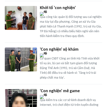
Khởi tố 'con nghiện'
Qua công tác quản lý đối tượng sau cai nghiện
ma túy tại địa phương, Công an xã Vu Gia
phát hiện Lê Thanh Hạnh (1992, trú xã Vu Gia,
TP Đà Nẵng) có nhiều biểu hiện nghi vấn nên
tiến hành kiểm tra theo quy định.
'Con nghiện' xộ khám
Cơ quan CSĐT Công an tỉnh Hà Tĩnh vừa khởi
tố vụ án, bị can và bắt tạm giam đối tượng
Đặng Thế Anh (1992, trú xã Cẩm Duệ, Hà
Tĩnh) để điều tra về hành vi: 'Tàng trữ trái
phép chất ma túy'.
'Con nghiện' mê game
Qua kiểm tra các cơ sở kinh doanh dịch vụ
Internet, trò chơi điện tử trên tuyến đường