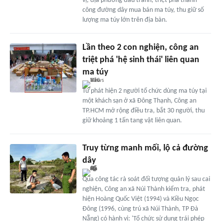
vị, địa phương đấu tranh, triệt phá thành
công đường dây mua bán ma túy, thu giữ số
lượng ma túy lớn trên địa bàn.
Lần theo 2 con nghiện, công an
triệt phá 'hệ sinh thái' liên quan
ma túy
Từ phát hiện 2 người tổ chức dùng ma túy tại
một khách sạn ở xã Đông Thạnh, Công an
TP.HCM mở rộng điều tra, bắt 30 người, thu
giữ khoảng 1 tấn tang vật liên quan.
Truy từng manh mối, lộ cả đường
dây
Qua công tác rà soát đối tượng quản lý sau cai
nghiện, Công an xã Núi Thành kiểm tra, phát
hiện Hoàng Quốc Việt (1994) và Kiều Ngọc
Đông (1996, cùng trú xã Núi Thành, TP Đà
Nẵng) có hành vi: 'Tổ chức sử dụng trái phép