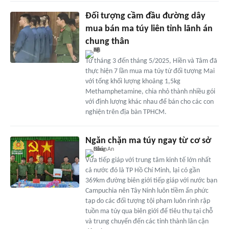
Đối tượng cầm đầu đường dây
mua bán ma túy liên tỉnh lãnh án
chung thân
Từ tháng 3 đến tháng 5/2025, Hiền và Tâm đã
thực hiện 7 lần mua ma túy từ đối tượng Mai
với tổng khối lượng khoảng 1,5kg
Methamphetamine, chia nhỏ thành nhiều gói
với định lượng khác nhau để bán cho các con
nghiện trên địa bàn TPHCM.
Ngăn chặn ma túy ngay từ cơ sở
Vừa tiếp giáp với trung tâm kinh tế lớn nhất
cả nước đó là TP Hồ Chí Minh, lại có gần
369km đường biên giới tiếp giáp với nước bạn
Campuchia nên Tây Ninh luôn tiềm ẩn phức
tạp do các đối tượng tội phạm luôn rình rập
tuồn ma túy qua biên giới để tiêu thụ tại chỗ
và trung chuyển đến các tỉnh thành lân cận