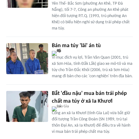
Yên Thế- Bắc Sơn (phường An Khê, TP Đà
Nẵng), tối 7-7, Công an phường An Khê phát
hiện đối tượng P.T.Q. (1993, trú phường An
Khê) có biểu hiện nghi sử dụng trái phép chất
ma túy.
Bán ma túy 'lãi' án tù
Vì mục đích vụ lợi, Trần Văn Quan (2001, trú
xã Sơn Hòa, tỉnh Đắk Lắk) giao xe mô-tô và ma
túy cho Trần Đắc Khôi (2006, trú xã Sơn Hòa)
mang đi bán cho các 'con nghiện' trên địa bàn.
Bắt 'đầu nậu' mua bán trái phép
chất ma túy ở xã Ia Khươl
Công an xã Ia Khươl (tỉnh Gia Lai) vừa bắt giữ
đối tượng Trần Công Đoàn (SN 1989, trú tại
thôn Đại An, xã Ia Khươl) để điều tra về hành
vi mua bán trái phép chất ma túy.