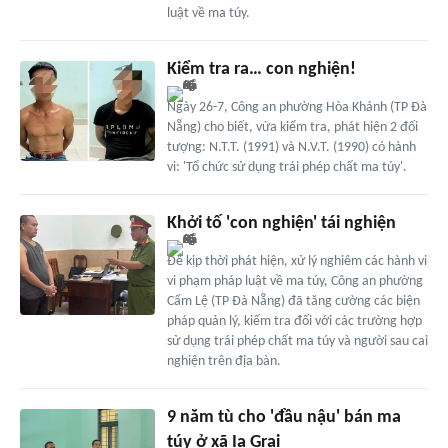
luật về ma túy.
Kiểm tra ra… con nghiện!
Ngày 26-7, Công an phường Hòa Khánh (TP Đà
Nẵng) cho biết, vừa kiểm tra, phát hiện 2 đối
tượng: N.T.T. (1991) và N.V.T. (1990) có hành
vi: 'Tổ chức sử dụng trái phép chất ma túy'.
Khởi tố 'con nghiện' tái nghiện
Để kịp thời phát hiện, xử lý nghiêm các hành vi
vi phạm pháp luật về ma túy, Công an phường
Cẩm Lệ (TP Đà Nẵng) đã tăng cường các biện
pháp quản lý, kiểm tra đối với các trường hợp
sử dụng trái phép chất ma túy và người sau cai
nghiện trên địa bàn.
9 năm tù cho 'đầu nậu' bán ma
túy ở xã Ia Grai