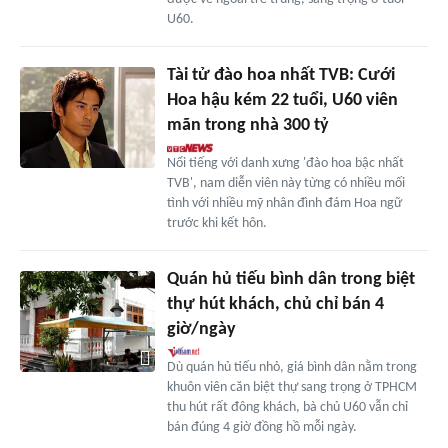
U60.
Tài tử đào hoa nhất TVB: Cưới
Hoa hậu kém 22 tuổi, U60 viên
mãn trong nhà 300 tỷ
Nổi tiếng với danh xưng 'đào hoa bậc nhất
TVB', nam diễn viên này từng có nhiều mối
tình với nhiều mỹ nhân đình đám Hoa ngữ
trước khi kết hôn.
Quán hủ tiếu bình dân trong biệt
thự hút khách, chủ chỉ bán 4
giờ/ngày
Dù quán hủ tiếu nhỏ, giá bình dân nằm trong
khuôn viên căn biệt thự sang trọng ở TPHCM
thu hút rất đông khách, bà chủ U60 vẫn chỉ
bán đúng 4 giờ đồng hồ mỗi ngày.