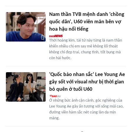
Nam thần TVB mệnh danh 'chồng
quốc dân', U60 viên mãn bên vợ
hoa hậu nổi tiếng
Thời hoàng kim, tài tử này từng là nam thần
khiến nhiều chị em say mê không lối thoát
không chỉ đẹp trai, chung tình, tốt bụng mà
còn hài hước.
'Quốc bảo nhan sắc' Lee Young Ae
gây sốt với visual như bị thời gian
bỏ quên ở tuổi U60
Ở những bức ảnh cận cảnh, góc nghiêng của
Lee Young Ae gây ấn tượng với sống mũi cao,
đường viền hàm sắc nét cùng làn da mịn
màng.