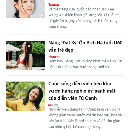
Vẻ trẻ trung của 'quốc bảo nhan sắc' Lee
Young Ae khiến khán giả sửng sốt. Ở tuổi 55,
cô gây ấn tượng với phong cách thời trang
sang trọng.
Nàng 'Đát Kỷ' Ôn Bích Hà tuổi U60
vẫn trẻ đẹp
Hôm nay, nàng 'Đát Kỷ đẹp nhất màn ảnh' Ôn
Bích Hà chính thức bước sang tuổi 60.
Cuộc sống điền viên bên khu
vườn hàng nghìn m² xanh mát
của diễn viên Tú Oanh
Nữ diễn viên đang tận hưởng bình yên trong
không gian xanh mướt với đủ loại rau, hoa và
cây ăn trái. Đây là nơi chị tìm về để thư giãn
sau những bộn bề của cuộc sống.