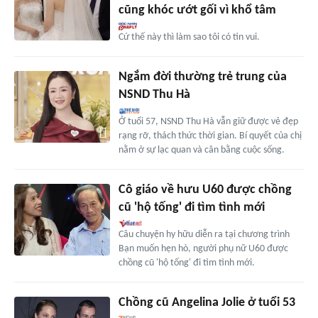
cũng khóc ướt gối vì khổ tâm
Cứ thế này thì làm sao tôi có tin vui.
Ngắm đời thường trẻ trung của
NSND Thu Hà
Ở tuổi 57, NSND Thu Hà vẫn giữ được vẻ đẹp
rạng rỡ, thách thức thời gian. Bí quyết của chị
nằm ở sự lạc quan và cân bằng cuộc sống.
Cô giáo về hưu U60 được chồng
cũ 'hộ tống' đi tìm tình mới
Câu chuyện hy hữu diễn ra tại chương trình
Bạn muốn hẹn hò, người phụ nữ U60 được
chồng cũ 'hộ tống' đi tìm tình mới.
Chồng cũ Angelina Jolie ở tuổi 53