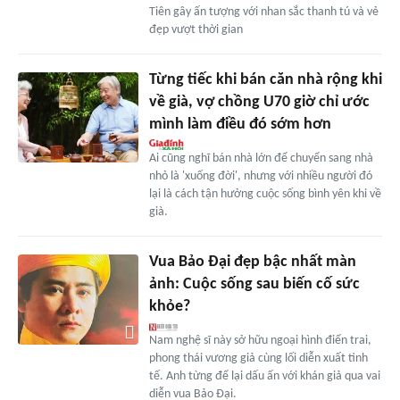
Tiên gây ấn tượng với nhan sắc thanh tú và vẻ
đẹp vượt thời gian
Từng tiếc khi bán căn nhà rộng khi
về già, vợ chồng U70 giờ chỉ ước
mình làm điều đó sớm hơn
Ai cũng nghĩ bán nhà lớn để chuyển sang nhà
nhỏ là 'xuống đời', nhưng với nhiều người đó
lại là cách tận hưởng cuộc sống bình yên khi về
già.
Vua Bảo Đại đẹp bậc nhất màn
ảnh: Cuộc sống sau biến cố sức
khỏe?
Nam nghệ sĩ này sở hữu ngoại hình điển trai,
phong thái vương giả cùng lối diễn xuất tinh
tế. Anh từng để lại dấu ấn với khán giả qua vai
diễn vua Bảo Đại.