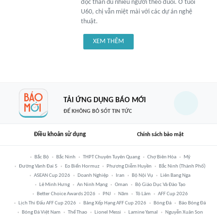
độc thân dù nhiều người theo đuổi. Ở tuổi
U60, chị vẫn miệt mài với các dự án nghệ
thuật.
XEM THÊM
TẢI ỨNG DỤNG BÁO MỚI
ĐỂ KHÔNG BỎ SÓT TIN TỨC
Điều khoản sử dụng
Chính sách bảo mật
Bắc Bộ
Bắc Ninh
THPT Chuyên Tuyên Quang
Chợ Biên Hòa
Mỹ
Đường Vành Đai 5
Eo Biển Hormuz
Phương Diễm Huyền
Bắc Ninh (thành Phố)
ASEAN Cup 2026
Doanh Nghiệp
Iran
Bộ Nội Vụ
Liên Bang Nga
Lê Minh Hưng
An Ninh Mạng
Oman
Bộ Giáo Dục Và Đào Tạo
Better Choice Awards 2026
PNJ
Năm
Tô Lâm
AFF Cup 2026
Lịch Thi Đấu AFF Cup 2026
Bảng Xếp Hạng AFF Cup 2026
Bóng Đá
Báo Bóng Đá
Bóng Đá Việt Nam
Thể Thao
Lionel Messi
Lamine Yamal
Nguyễn Xuân Son