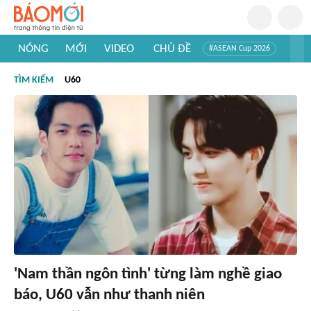
NÓNG
MỚI
VIDEO
CHỦ ĐỀ
#ASEAN Cup 2026
#Trí tuệ nhân tạo
#Mỹ - Iran
#Khám phá Việt Nam
TÌM KIẾM
U60
#Khám phá thế giới
'Nam thần ngôn tình' từng làm nghề giao
báo, U60 vẫn như thanh niên