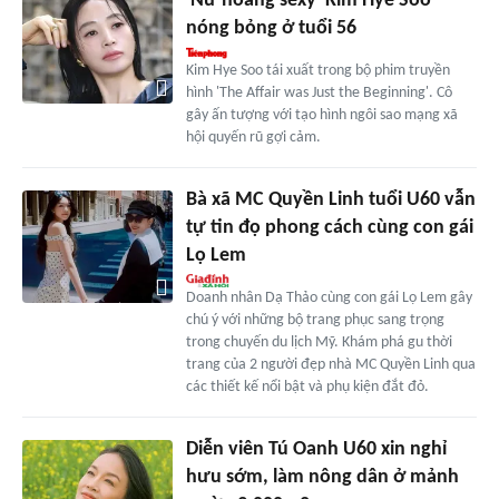
'Nữ hoàng sexy' Kim Hye Soo
nóng bỏng ở tuổi 56
Kim Hye Soo tái xuất trong bộ phim truyền
hình 'The Affair was Just the Beginning'. Cô
gây ấn tượng với tạo hình ngôi sao mạng xã
hội quyến rũ gợi cảm.
Bà xã MC Quyền Linh tuổi U60 vẫn
tự tin đọ phong cách cùng con gái
Lọ Lem
Doanh nhân Dạ Thảo cùng con gái Lọ Lem gây
chú ý với những bộ trang phục sang trọng
trong chuyến du lịch Mỹ. Khám phá gu thời
trang của 2 người đẹp nhà MC Quyền Linh qua
các thiết kế nổi bật và phụ kiện đắt đỏ.
Diễn viên Tú Oanh U60 xin nghỉ
hưu sớm, làm nông dân ở mảnh