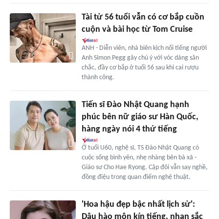
Tài tử 56 tuổi vẫn có cơ bắp cuồn
cuộn và bài học từ Tom Cruise
ANH - Diễn viên, nhà biên kịch nổi tiếng người
Anh Simon Pegg gây chú ý với vóc dáng săn
chắc, đầy cơ bắp ở tuổi 56 sau khi cai rượu
thành công.
Tiến sĩ Đào Nhật Quang hạnh
phúc bên nữ giáo sư Hàn Quốc,
hàng ngày nói 4 thứ tiếng
Ở tuổi U60, nghệ sĩ, TS Đào Nhật Quang có
cuộc sống bình yên, nhẹ nhàng bên bà xã -
Giáo sư Cho Hae Ryong. Cặp đôi vẫn say nghề,
đồng điệu trong quan điểm nghệ thuật.
'Hoa hậu đẹp bậc nhất lịch sử':
Dâu hào môn kín tiếng, nhan sắc