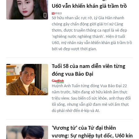
U60 vẫn khiến khán giả trầm trồ
Sở hữu nhan sắc rực rỡ, Lý Gia Hân nhanh
chóng gây chấn động giới giải trí xứ Cảng
thơm, được truyền thông ca ngợi là vẻ đẹp
'nghiêng nước nghiêng thành'. Hiện ở tuổi
U60, mỹ nhân này vẫn khiến khán giả trầm trồ
bởi vẻ đẹp vượt thời gian.
Tuổi 58 của nam diễn viên từng
đóng vua Bảo Đại
Huỳnh Anh Tuấn từng đóng Vua Bảo Đại 22
năm trước, hiện đang sở hữu kênh ẩm thực
triệu view. Sau biến cố sức khỏe, anh thay đổi
lối sống, nhưng vẫn giữ đam mê với ẩm thực
dù phải nhờ đến ê-kíp và AI.
'Vương tử' của Tứ đại thiên
vương: Sự nghiệp tụt dốc, U60 kín