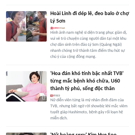
Hoài Linh đi dép lê, đeo balo ở chợ
Lý Sơn
Hình ảnh nam nghệ sĩ diện trang phục giản dị,
vui vẻ trò chuyện cùng người dân tại một khu
chợ dân sinh trên đảo Lý Sơn (Quảng Ngãi)
nhanh chóng trở thành tâm điểm thu hút sự
chú ý của cộng đồng mạng.
'Hoa đán khó tính bậc nhất TVB'
từng mắc bệnh khó chữa, U60
thành tỷ phú, sống độc thân
Nữ diễn viên từng là mỹ nhân đình đám của
TVB, nhưng bất ngờ rời showbiz khi mắc viêm
tuyết giáp Hashimoto, bệnh gây rối loạn hệ
miễn dịch.