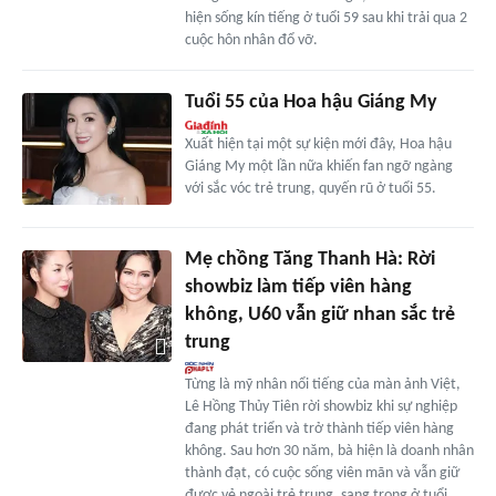
hiện sống kín tiếng ở tuổi 59 sau khi trải qua 2
cuộc hôn nhân đổ vỡ.
Tuổi 55 của Hoa hậu Giáng My
Xuất hiện tại một sự kiện mới đây, Hoa hậu
Giáng My một lần nữa khiến fan ngỡ ngàng
với sắc vóc trẻ trung, quyến rũ ở tuổi 55.
Mẹ chồng Tăng Thanh Hà: Rời
showbiz làm tiếp viên hàng
không, U60 vẫn giữ nhan sắc trẻ
trung
Từng là mỹ nhân nổi tiếng của màn ảnh Việt,
Lê Hồng Thủy Tiên rời showbiz khi sự nghiệp
đang phát triển và trở thành tiếp viên hàng
không. Sau hơn 30 năm, bà hiện là doanh nhân
thành đạt, có cuộc sống viên mãn và vẫn giữ
được vẻ ngoài trẻ trung, sang trọng ở tuổi