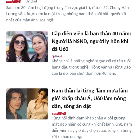
39 phút
Sau hơn 30 năm hoạt động trong lĩnh vực giải trí, ở tuổi 52, Chung Hán
Lương vẫn được xem là một trong những nam thần nổi bật, quyến rũ
nhất của màn ảnh Hoa ngữ.
Cặp diễn viên là bạn thân 40 năm:
Người là NSND, người ly hôn khi
đã U60
Không chỉ là những nghệ sĩ gạo cội có tên tuổi
hàng đầu trong nghề, Hồng Vân và Hồng Đào
còn là đôi bạn chơi thân hơn 40 năm.
Nam thần lai từng 'làm mưa làm
gió' khắp châu Á, U60 làm nông
dân, sống ẩn dật
Từng nổi đình đám khắp châu Á bởi gương
mặt đẹp hiếm có cùng khí chất lạnh lùng, nam
diễn viên này giờ đây chọn cuộc sống kín tiếng,
rời xa hào quang.