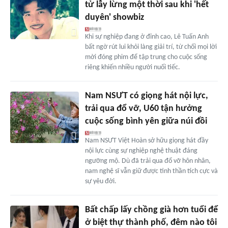
tử lẫy lừng một thời sau khi 'hết
duyên' showbiz
Khi sự nghiệp đang ở đỉnh cao, Lê Tuấn Anh
bất ngờ rút lui khỏi làng giải trí, từ chối mọi lời
mời đóng phim để tập trung cho cuộc sống
riêng khiến nhiều người nuối tiếc.
Nam NSƯT có giọng hát nội lực,
trải qua đổ vỡ, U60 tận hưởng
cuộc sống bình yên giữa núi đồi
Nam NSƯT Việt Hoàn sở hữu giọng hát đầy
nội lực cùng sự nghiệp nghệ thuật đáng
ngưỡng mộ. Dù đã trải qua đổ vỡ hôn nhân,
nam nghệ sĩ vẫn giữ được tinh thần tích cực và
sự yêu đời.
Bất chấp lấy chồng già hơn tuổi để
ở biệt thự thành phố, đêm nào tôi