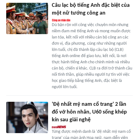
Câu lạc bộ tiếng Anh đặc biệt của
một nữ tướng công an
Dù bận rộn với công việc chuyên môn nhưng
niềm đam mê tiếng Anh và mong muốn được
lan tỏa, kết nối với nhiều cán bộ công an các
đơn vị, địa phương, cũng như những người
lớn tuổi, chị đã thành lập câu lạc bộ (CLB)
tiếng Anh online để giao lưu, kết nối, là nơi
thực hành tiếng Anh cho chính mình và nhiều
cán bộ, chiến sĩ khác. CLB ra đời trở thành cầu
nối tinh thần, giúp nhiều người tự tin với việc
học giao tiếp bằng tiếng Anh, đặc biệt là
người lớn tuổi.
'Đệ nhất mỹ nam cổ trang' 2 lần
đổ vỡ hôn nhân, U60 sống khép
kín sau giải nghệ
Từng được mệnh danh là 'đệ nhất mỹ nam cổ
trang' của màn ảnh Hoa ngữ, nam diễn viên