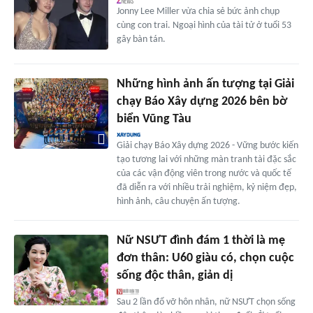
Jonny Lee Miller vừa chia sẻ bức ảnh chụp
cùng con trai. Ngoại hình của tài tử ở tuổi 53
gây bàn tán.
Những hình ảnh ấn tượng tại Giải
chạy Báo Xây dựng 2026 bên bờ
biển Vũng Tàu
Giải chạy Báo Xây dựng 2026 - Vững bước kiến
tạo tương lai với những màn tranh tài đặc sắc
của các vận động viên trong nước và quốc tế
đã diễn ra với nhiều trải nghiệm, kỷ niệm đẹp,
hình ảnh, câu chuyện ấn tượng.
Nữ NSƯT đình đám 1 thời là mẹ
đơn thân: U60 giàu có, chọn cuộc
sống độc thân, giản dị
Sau 2 lần đổ vỡ hôn nhân, nữ NSƯT chọn sống