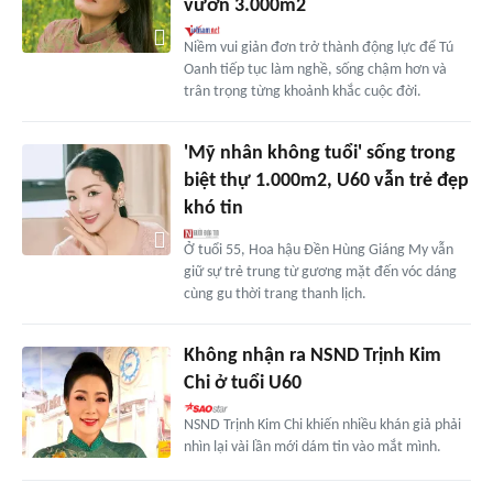
vườn 3.000m2
Niềm vui giản đơn trở thành động lực để Tú
Oanh tiếp tục làm nghề, sống chậm hơn và
trân trọng từng khoảnh khắc cuộc đời.
'Mỹ nhân không tuổi' sống trong
biệt thự 1.000m2, U60 vẫn trẻ đẹp
khó tin
Ở tuổi 55, Hoa hậu Đền Hùng Giáng My vẫn
giữ sự trẻ trung từ gương mặt đến vóc dáng
cùng gu thời trang thanh lịch.
Không nhận ra NSND Trịnh Kim
Chi ở tuổi U60
NSND Trịnh Kim Chi khiến nhiều khán giả phải
nhìn lại vài lần mới dám tin vào mắt mình.