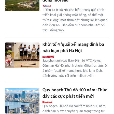
đồng mỗi sào
Bí thư xã ở Hà Nội cho biết, trong quá trình
triển khai giải phóng mặt bằng, có thể một
thửa ruộng, một thửa đất nhưng lại liên quan
đến 2 dự án. Tiền đền bù chênh nhau tới 55
triệu đồng/sào.
Khởi tố 4 'quái xế' mang đinh ba
náo loạn phố Hà Nội
Sau phản ánh của Báo Điện tử VTC News,
Công an Hà Nội nhanh chóng điều tra, làm rõ
2 nhóm 'quái xế' mang hung khí, lạng lách,
đánh võng, gây rối trên nhiều tuyến.
Quy hoạch Thủ đô 100 năm: Thúc
đẩy các cực phát triển mới
Quy hoạch Thủ đô Hà Nội tầm nhìn 100 năm
đánh dấu bước chuyển quan trọng trong tư