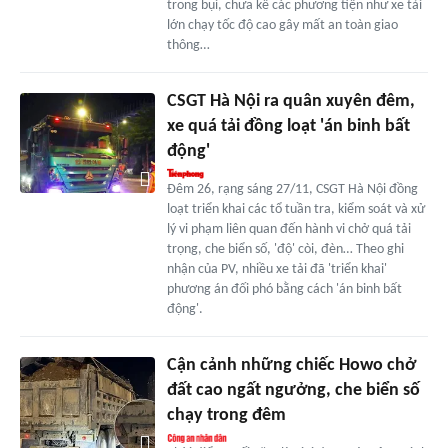
trong bụi, chưa kể các phương tiện như xe tải
lớn chạy tốc độ cao gây mất an toàn giao
thông…
CSGT Hà Nội ra quân xuyên đêm,
xe quá tải đồng loạt 'án binh bất
động'
Đêm 26, rạng sáng 27/11, CSGT Hà Nội đồng
loạt triển khai các tổ tuần tra, kiểm soát và xử
lý vi phạm liên quan đến hành vi chở quá tải
trọng, che biển số, 'độ' còi, đèn… Theo ghi
nhận của PV, nhiều xe tải đã 'triển khai'
phương án đối phó bằng cách 'án binh bất
động'.
Cận cảnh những chiếc Howo chở
đất cao ngất ngưởng, che biển số
chạy trong đêm