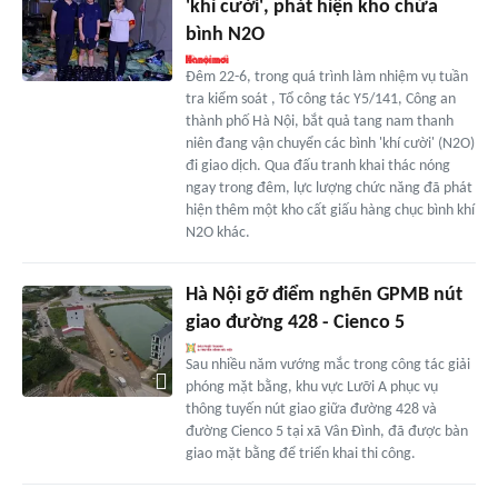
'khí cười', phát hiện kho chứa
bình N2O
Đêm 22-6, trong quá trình làm nhiệm vụ tuần
tra kiểm soát , Tổ công tác Y5/141, Công an
thành phố Hà Nội, bắt quả tang nam thanh
niên đang vận chuyển các bình 'khí cười' (N2O)
đi giao dịch. Qua đấu tranh khai thác nóng
ngay trong đêm, lực lượng chức năng đã phát
hiện thêm một kho cất giấu hàng chục bình khí
N2O khác.
Hà Nội gỡ điểm nghẽn GPMB nút
giao đường 428 - Cienco 5
Sau nhiều năm vướng mắc trong công tác giải
phóng mặt bằng, khu vực Lưỡi A phục vụ
thông tuyến nút giao giữa đường 428 và
đường Cienco 5 tại xã Vân Đình, đã được bàn
giao mặt bằng để triển khai thi công.