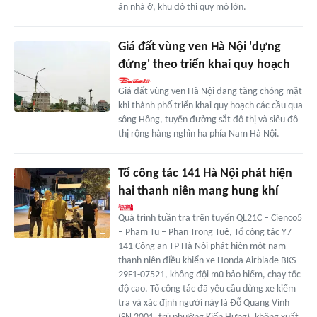
án nhà ở, khu đô thị quy mô lớn.
Giá đất vùng ven Hà Nội 'dựng
đứng' theo triển khai quy hoạch
Giá đất vùng ven Hà Nội đang tăng chóng mặt
khi thành phố triển khai quy hoạch các cầu qua
sông Hồng, tuyến đường sắt đô thị và siêu đô
thị rộng hàng nghìn ha phía Nam Hà Nội.
Tổ công tác 141 Hà Nội phát hiện
hai thanh niên mang hung khí
Quá trình tuần tra trên tuyến QL21C – Cienco5
– Phạm Tu – Phan Trọng Tuệ, Tổ công tác Y7
141 Công an TP Hà Nội phát hiện một nam
thanh niên điều khiển xe Honda Airblade BKS
29F1-07521, không đội mũ bảo hiểm, chạy tốc
độ cao. Tổ công tác đã yêu cầu dừng xe kiểm
tra và xác định người này là Đỗ Quang Vinh