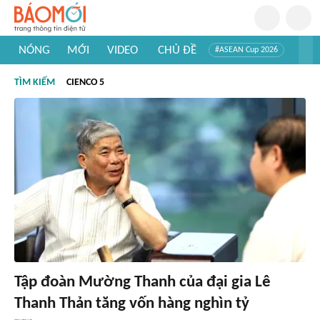
NÓNG
MỚI
VIDEO
CHỦ ĐỀ
#ASEAN Cup 2026
#Trí tuệ nhân tạo
#Mỹ - Iran
#Khám phá Việt Nam
TÌM KIẾM
CIENCO 5
#Khám phá thế giới
Tập đoàn Mường Thanh của đại gia Lê
Thanh Thản tăng vốn hàng nghìn tỷ