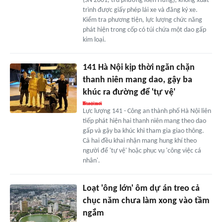
(SN 2001, trú phường Kiến Hưng), không xuất
trình được giấy phép lái xe và đăng ký xe.
Kiểm tra phương tiện, lực lượng chức năng
phát hiện trong cốp có túi chứa một dao gấp
kim loại.
141 Hà Nội kịp thời ngăn chặn
thanh niên mang dao, gậy ba
khúc ra đường để 'tự vệ'
Lực lượng 141 - Công an thành phố Hà Nội liên
tiếp phát hiện hai thanh niên mang theo dao
gấp và gậy ba khúc khi tham gia giao thông.
Cả hai đều khai nhận mang hung khí theo
người để 'tự vệ' hoặc phục vụ 'công việc cá
nhân'.
Loạt 'ông lớn' ôm dự án treo cả
chục năm chưa làm xong vào tầm
ngắm