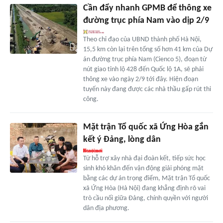
Cần đẩy nhanh GPMB để thông xe
đường trục phía Nam vào dịp 2/9
Theo chỉ đạo của UBND thành phố Hà Nội,
15,5 km còn lại trên tổng số hơn 41 km của Dự
án đường trục phía Nam (Cienco 5), đoạn từ
nút giao tỉnh lộ 428 đến Quốc lộ 1A, sẽ phải
thông xe vào ngày 2/9 tới đây. Hiện đoạn
tuyến này đang được các nhà thầu gấp rút thi
công.
Mặt trận Tổ quốc xã Ứng Hòa gắn
kết ý Đảng, lòng dân
Từ hỗ trợ xây nhà đại đoàn kết, tiếp sức học
sinh khó khăn đến vận động giải phóng mặt
bằng các dự án trọng điểm, Mặt trận Tổ quốc
xã Ứng Hòa (Hà Nội) đang khẳng định rõ vai
trò cầu nối giữa Đảng, chính quyền với người
dân địa phương.