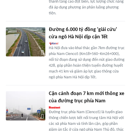
thành tăng cao đột biến, lực lượng chức năng
đã áp dụng phương án phân luồng phương
tiện.
Đường 6.000 tỷ đồng 'giải cứu'
cửa ngõ Hà Nội dịp cận Tết
Hà Nội đưa vào khai thác gần 7km đường trục
phía Nam Cienco5 (Km18+560–Km26+000),
nối từ đoạn đang sử dụng đến nút giao đường
428, góp phần hoàn thiện tuyến đường huyết
mạch 41 km và giảm áp lực giao thông cửa
ngõ phía Nam Hà Nội dịp Tết.
Cận cảnh đoạn 7 km mới thông xe
của đường trục phía Nam
Đường trục phía Nam (Cienco5) là tuyến giao
thông chiến lược kết nối trung tâm Hà Nội với
các xã phía Nam và tỉnh lân cận, góp phần
giảm ùn tắc ở cửa ngõ phía Nam Thủ đô, thúc