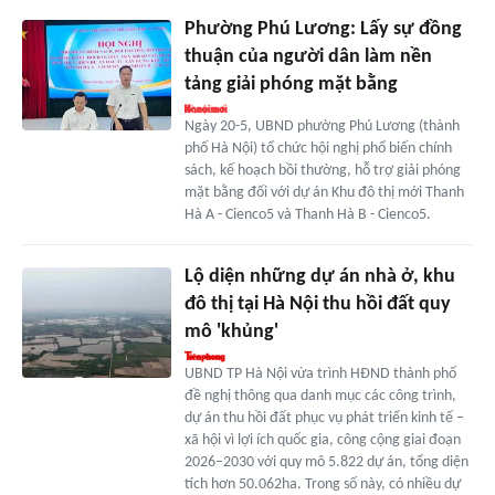
Phường Phú Lương: Lấy sự đồng
thuận của người dân làm nền
tảng giải phóng mặt bằng
Ngày 20-5, UBND phường Phú Lương (thành
phố Hà Nội) tổ chức hội nghị phổ biến chính
sách, kế hoạch bồi thường, hỗ trợ giải phóng
mặt bằng đối với dự án Khu đô thị mới Thanh
Hà A - Cienco5 và Thanh Hà B - Cienco5.
Lộ diện những dự án nhà ở, khu
đô thị tại Hà Nội thu hồi đất quy
mô 'khủng'
UBND TP Hà Nội vừa trình HĐND thành phố
đề nghị thông qua danh mục các công trình,
dự án thu hồi đất phục vụ phát triển kinh tế –
xã hội vì lợi ích quốc gia, công cộng giai đoạn
2026–2030 với quy mô 5.822 dự án, tổng diện
tích hơn 50.062ha. Trong số này, có nhiều dự