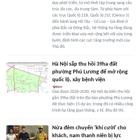
duy phát triển, từ mô hình tập trung sang cấu
trúc đa cực, đa trung tâm. Từ phía Nam với
các trục Quốc lộ 21B, Quốc lộ 21C (Cienco 5)
đến hành lang Hồ Tây – Cổ Loa – Gia Bình ở
phía Bắc và Đông Bắc, hệ thống hạ tầng đang
được triển khai vừa mở rộng kết nối vừa từng
bước định hình các cực tăng trưởng mới của
Thủ đô.
Hà Nội sắp thu hồi 39ha đất
phường Phú Lương để mở rộng
quốc lộ, xây bệnh viện
Giai đoạn 2026-2030, Hà Nội dự kiến thu hồi
gần 39ha đất trên địa bàn phường Phú Lương
để thực hiện 15 dự án, trong đó có nhiều công
trình hạ tầng giao thông, y tế, khu đô thị.
Nửa đêm chuyển 'khí cười' cho
khách, nam thanh niên bị lực