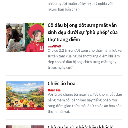
nhiều người muốn có kỷ niệm ý nghĩa với
người bạn bốn chân.
Cô dâu bị ong đốt sưng mắt vẫn
xinh đẹp dưới sự 'phù phép' của
thợ trang điểm
Clip có 2,2 triệu lượt xem cho thấy năng lực và
sự tận tâm của người thợ trang điểm khi làm
đẹp cho cô dâu bị ong chích sưng mắt ngay
trước ngày cưới.
Chiếc áo hoa
Với lũ trẻ chúng tôi ngày ấy, Tết không bắt đầu
bằng mâm cỗ, bánh keo hay tiếng pháo rộn
ràng đêm giao thừa mà là từ chiếc áo hoa còn
thơm mùi vải.
Chủ quán cà phê 'chiều khách'