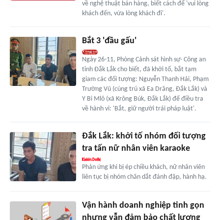
về nghệ thuật bán hàng, biết cách để 'vui lòng
khách đến, vừa lòng khách đi'.
Bắt 3 'đầu gấu'
Ngày 26-11, Phòng Cảnh sát hình sự- Công an
tỉnh Đắk Lắk cho biết, đã khởi tố, bắt tạm
giam các đối tượng: Nguyễn Thanh Hải, Phạm
Trường Vũ (cùng trú xã Ea Drăng, Đắk Lắk) và
Y Bi Mlô (xã Krông Búk, Đắk Lắk) để điều tra
về hành vi: 'Bắt, giữ người trái pháp luật'.
Đắk Lắk: khởi tố nhóm đối tượng
tra tấn nữ nhân viên karaoke
Phản ứng khi bị ép chiều khách, nữ nhân viên
liên tục bị nhóm chăn dắt đánh đập, hành hạ.
Vận hành doanh nghiệp tinh gọn
nhưng vẫn đảm bảo chất lượng