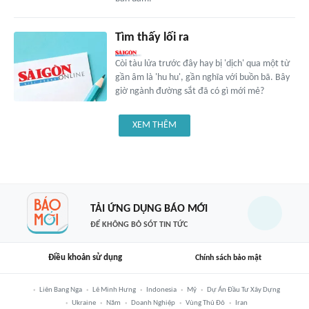
Tìm thấy lối ra
Còi tàu lửa trước đây hay bị 'dịch' qua một từ
gần âm là 'hu hu', gần nghĩa với buồn bã. Bây
giờ ngành đường sắt đã có gì mới mẻ?
XEM THÊM
TẢI ỨNG DỤNG BÁO MỚI
ĐỂ KHÔNG BỎ SÓT TIN TỨC
Điều khoản sử dụng
Chính sách bảo mật
Liên Bang Nga
Lê Minh Hưng
Indonesia
Mỹ
Dự Án Đầu Tư Xây Dựng
Ukraine
Năm
Doanh Nghiệp
Vùng Thủ Đô
Iran