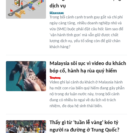
dịch vụ
Trong bối cảnh cạnh tranh gay gắt và chi phí
ngày càng tăng, nhiều doanh nghiệp nhỏ và
vừa (SME) buộc phải đặt câu hỏi: làm sao để
'vận hành tinh gọn' mà vẫn giữ được chất
lượng dịch vụ, yếu tố sống còn để giữ chân
khách hàng?
Malaysia sôi sục vì video du khách
bóp cổ, hành hạ rùa quý hiếm
Video ghi lại cảnh du khách ở Malaysia hành
hạ một con rùa biển quý hiếm đang gây phẫn
nộ trong dư luận nước này, trong bối cảnh
đang có nhiều lo ngại về du lịch vô trách
nhiệm, đe dọa hệ sinh thái biển.
Thấy gì từ 'tuần lễ vàng' kéo tỷ
người ra đường ở Trung Quốc?