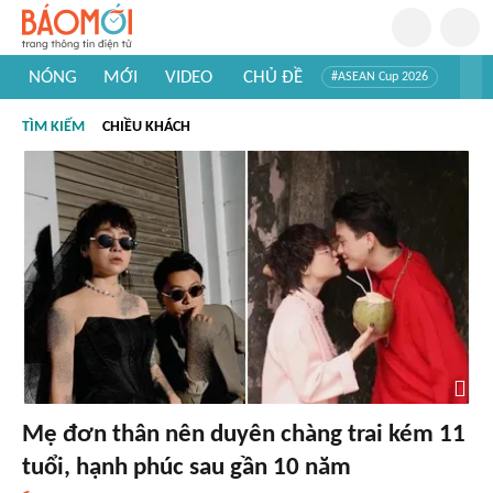
NÓNG
MỚI
VIDEO
CHỦ ĐỀ
#ASEAN Cup 2026
#Trí tuệ nhân tạo
#Mỹ - Iran
#Khám phá Việt Nam
TÌM KIẾM
CHIỀU KHÁCH
#Khám phá thế giới
Mẹ đơn thân nên duyên chàng trai kém 11
tuổi, hạnh phúc sau gần 10 năm