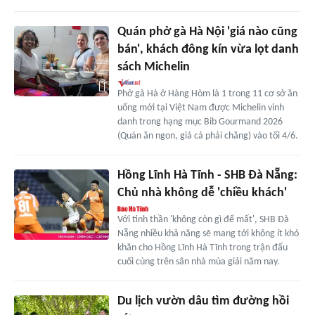
Quán phở gà Hà Nội 'giá nào cũng
bán', khách đông kín vừa lọt danh
sách Michelin
Phở gà Hà ở Hàng Hòm là 1 trong 11 cơ sở ăn
uống mới tại Việt Nam được Michelin vinh
danh trong hạng mục Bib Gourmand 2026
(Quán ăn ngon, giá cả phải chăng) vào tối 4/6.
Hồng Lĩnh Hà Tĩnh - SHB Đà Nẵng:
Chủ nhà không dễ 'chiều khách'
Với tinh thần 'không còn gì để mất', SHB Đà
Nẵng nhiều khả năng sẽ mang tới không ít khó
khăn cho Hồng Lĩnh Hà Tĩnh trong trận đấu
cuối cùng trên sân nhà mùa giải năm nay.
Du lịch vườn dâu tìm đường hồi