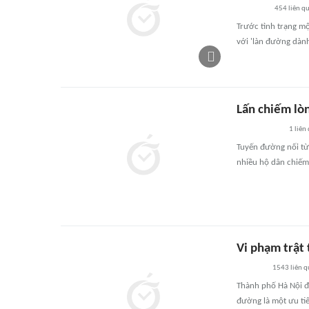
454
liên q
Trước tình trạng mộ
với 'làn đường dành
Lấn chiếm lò
1
liên
Tuyến đường nối từ
nhiều hộ dân chiếm
Vi phạm trật 
1543
liên 
Thành phố Hà Nội đa
đường là một ưu ti