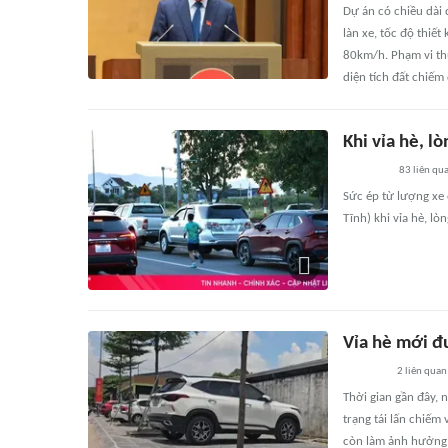
Dự án có chiều dài
làn xe, tốc độ thiế
80km/h. Phạm vi th
diện tích đất chiếm
Khi vỉa hè, l
83
liên qu
Sức ép từ lượng xe 
Tĩnh) khi vỉa hè, l
Vỉa hè mới đư
2
liên quan
Thời gian gần đây,
trạng tái lấn chiếm
còn làm ảnh hưởng 