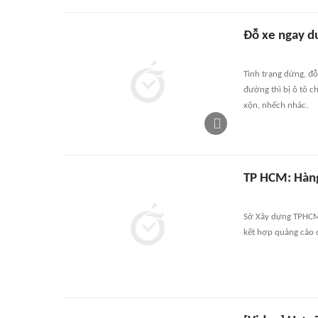
Đỗ xe ngay d
Tình trạng dừng, đỗ
đường thì bị ô tô c
xộn, nhếch nhác.
TP HCM: Hàng
Sở Xây dựng TPHCM 
kết hợp quảng cáo 