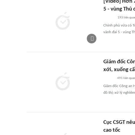
[Video] Hơn 7
5 - vùng Thủ 
193
liên qua
Chính phủ vừa có T
vành đai 5 - vùng T
Giám đốc Côn
xới, xuống c
491
liên qua
Giám đốc Công an Hà
đô thị; xử lý nghiê
Cục CSGT nêu
cao tốc