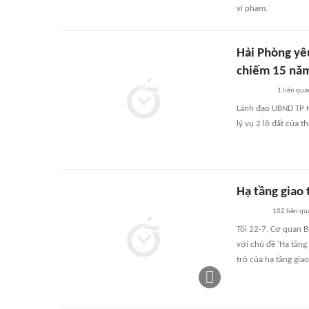
vi phạm.
Hải Phòng yêu
chiếm 15 nă
1
liên qua
Lãnh đạo UBND TP H
lý vụ 2 lô đất của 
Hạ tầng giao
102
liên qu
Tối 22-7, Cơ quan 
với chủ đề 'Hạ tầng
trò của hạ tầng gia