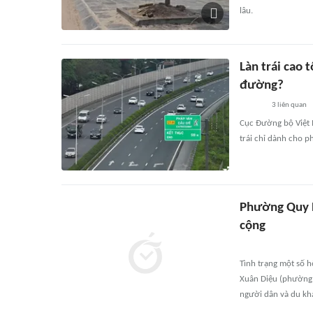
lâu.
Làn trái cao 
đường?
3
liên quan
Cục Đường bộ Việt 
trái chỉ dành cho p
Phường Quy N
cộng
Tình trạng một số 
Xuân Diệu (phường 
người dân và du kh