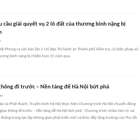
 cầu giải quyết vụ 2 lô đất của thương binh nặng bị
m
n
ải Phòng ra văn bản lần 2 chỉ đạo Thi hành án Thành phố kiểm tra, có biện pháp xử
thương binh nặng bị chiếm hơn 15 năm qua.
 thông đi trước – Nền tảng để Hà Nội bứt phá
an
Báo và Phát thanh, Truyền hình Hà Nội thực hiện Chương trình Hà Nội chuyển động
 giao thông đi trước – Nền tảng để Hà Nội bứt phá'. Chương trình nhằm làm rõ vai
o thông trong tạo lập không gian phát triển mới và thúc đẩy tăng trưởng của Thủ đô.