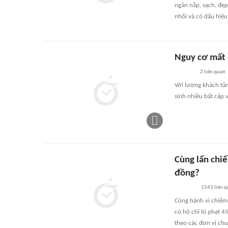
ngăn nắp, sạch, đẹp
nhối và có dấu hiệu
Nguy cơ mất 
2
liên quan
Với lượng khách tă
sinh nhiều bất cập v
Cùng lấn chiế
đồng?
1543
liên 
Cùng hành vi chiếm 
có hộ chỉ bị phạt 4
theo các đơn vị ch