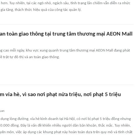
 hơn. Tuy nhiên, tại các ngõ nhỏ, ngách sâu, tình trạng lấn chiếm vẫn diễn ra nhức
 gia tăng, thách thức hiệu quả của công tác quản lý.
an toàn giao thông tại trung tâm thương mại AEON Mall
ng cao mỗi ngày, khu vực xung quanh trung tâm thương mại AEON Mall đang phát
ề trật tự đô thị và an toàn giao thông.
m vỉa hè, vì sao nơi phạt nửa triệu, nơi phạt 5 triệu
quan
dụng lòng đường, vỉa hè kinh doanh tại Hà Nội, có nơi bị phạt 5 triệu đồng nhưng
50.000 đồng. Đây là vấn đề khiến nhiều người dân băn khoăn, thắc mắc. Tuy nhiên,
uyên môn, việc áp dụng các khung phạt này hoàn toàn dựa trên quy mô và tính chất