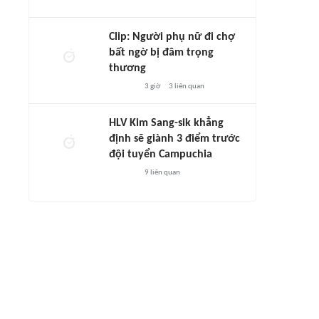
Clip: Người phụ nữ đi chợ
bất ngờ bị đâm trọng
thương
3 giờ
3
liên quan
HLV Kim Sang-sik khẳng
định sẽ giành 3 điểm trước
đội tuyển Campuchia
9
liên quan