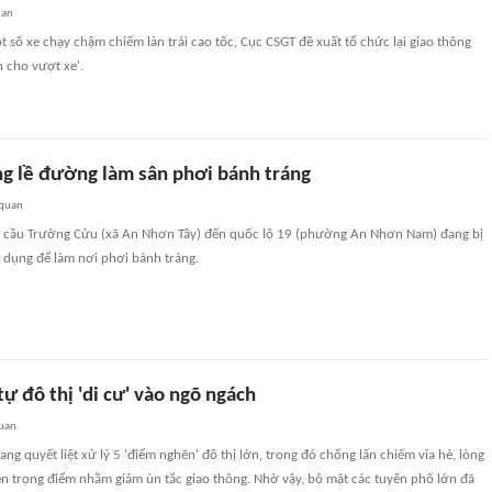
uan
t số xe chạy chậm chiếm làn trái cao tốc, Cục CSGT đề xuất tổ chức lại giao thông
 cho vượt xe'.
ng lề đường làm sân phơi bánh tráng
 quan
 cầu Trường Cửu (xã An Nhơn Tây) đến quốc lộ 19 (phường An Nhơn Nam) đang bị
 dụng để làm nơi phơi bánh tráng.
tự đô thị 'di cư' vào ngõ ngách
quan
ng quyết liệt xử lý 5 'điểm nghẽn' đô thị lớn, trong đó chống lấn chiếm vỉa hè, lòng
ên trọng điểm nhằm giảm ùn tắc giao thông. Nhờ vậy, bộ mặt các tuyến phố lớn đã