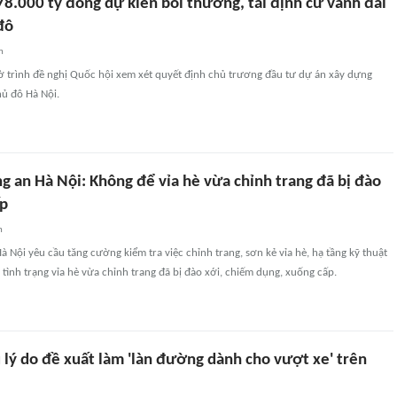
8.000 tỷ đồng dự kiến bồi thường, tái định cư vành đai
đô
n
ờ trình đề nghị Quốc hội xem xét quyết định chủ trương đầu tư dự án xây dựng
hủ đô Hà Nội.
g an Hà Nội: Không để vỉa hè vừa chỉnh trang đã bị đào
ấp
n
 Nội yêu cầu tăng cường kiểm tra việc chỉnh trang, sơn kẻ vỉa hè, hạ tầng kỹ thuật
m tình trạng vỉa hè vừa chỉnh trang đã bị đào xới, chiếm dụng, xuống cấp.
 lý do đề xuất làm 'làn đường dành cho vượt xe' trên