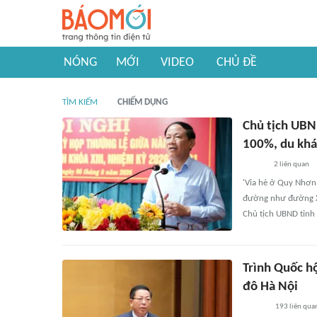
NÓNG
MỚI
VIDEO
CHỦ ĐỀ
TÌM KIẾM
CHIẾM DỤNG
Chủ tịch UBN
100%, du khá
2
liên quan
'Vỉa hè ở Quy Nhơn
đường như đường Xu
Chủ tịch UBND tỉnh 
Trình Quốc h
đô Hà Nội
193
liên qua