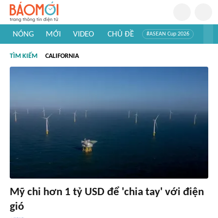
NÓNG
MỚI
VIDEO
CHỦ ĐỀ
#ASEAN Cup 2026
#Trí tuệ nhân tạo
#Mỹ - Iran
#Khám phá Việt Nam
TÌM KIẾM
CALIFORNIA
#Khám phá thế giới
Mỹ chi hơn 1 tỷ USD để 'chia tay' với điện
gió