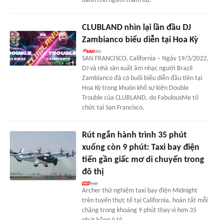
dành cho người tham dự.
CLUBLAND nhìn lại lần đầu DJ
Zambianco biểu diễn tại Hoa Kỳ
SAN FRANCISCO, California – Ngày 19/3/2022,
DJ và nhà sản xuất âm nhạc người Brazil
Zambianco đã có buổi biểu diễn đầu tiên tại
Hoa Kỳ trong khuôn khổ sự kiện Double
Trouble của CLUBLAND, do FabulousMe tổ
chức tại San Francisco.
Rút ngắn hành trình 35 phút
xuống còn 9 phút: Taxi bay điện
tiến gần giấc mơ di chuyển trong
đô thị
Archer thử nghiệm taxi bay điện Midnight
trên tuyến thực tế tại California, hoàn tất mỗi
chặng trong khoảng 9 phút thay vì hơn 35