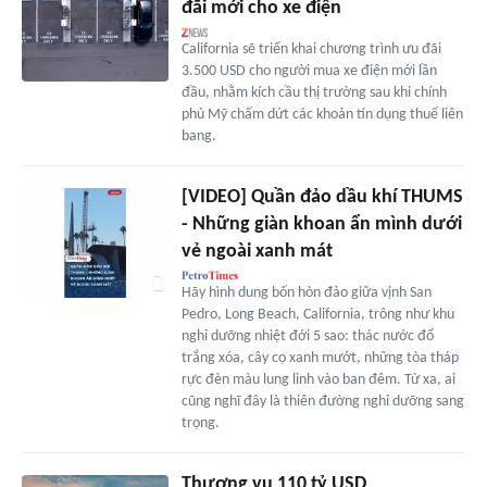
đãi mới cho xe điện
California sẽ triển khai chương trình ưu đãi
3.500 USD cho người mua xe điện mới lần
đầu, nhằm kích cầu thị trường sau khi chính
phủ Mỹ chấm dứt các khoản tín dụng thuế liên
bang.
[VIDEO] Quần đảo dầu khí THUMS
- Những giàn khoan ẩn mình dưới
vẻ ngoài xanh mát
Hãy hình dung bốn hòn đảo giữa vịnh San
Pedro, Long Beach, California, trông như khu
nghỉ dưỡng nhiệt đới 5 sao: thác nước đổ
trắng xóa, cây cọ xanh mướt, những tòa tháp
rực đèn màu lung linh vào ban đêm. Từ xa, ai
cũng nghĩ đây là thiên đường nghỉ dưỡng sang
trọng.
Thương vụ 110 tỷ USD