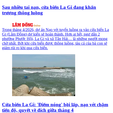
Sau nhiều tai nạn, cửa biển La Gi đang khẩn
trương thông luồng
Trong tháng 4/2026, dự án Nạo vét tuyến luồng ra vào cửa biển La
Gi (Lâm Đồng) dự kiến sẽ hoàn thành. Hơn ai hết, ngư dân 2
phường Phước Hội, La Gi và xã Tân Hải… là những người mong
chờ nhất. Bởi khi cửa biển được thông luồng, tàu cá của bà con sẽ
giảm rủi ro khi qua cửa biển.
Cửa biển La Gi: 'Điểm nóng' bồi lấp, nạo vét chậm
tiến độ, quyết về đích giữa tháng 4