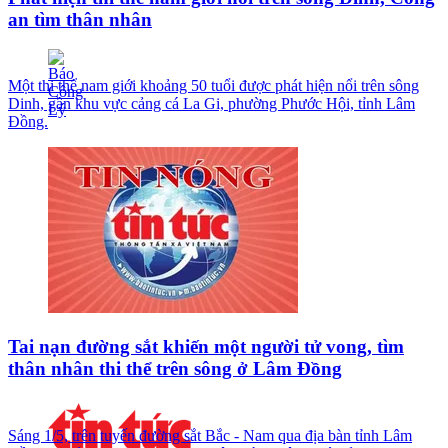
an tìm thân nhân
Một thi thể nam giới khoảng 50 tuổi được phát hiện nổi trên sông
Dinh, gần khu vực cảng cá La Gi, phường Phước Hội, tỉnh Lâm
Đồng.
Tai nạn đường sắt khiến một người tử vong, tìm
thân nhân thi thể trên sông ở Lâm Đồng
Sáng 1/5, trên tuyến đường sắt Bắc - Nam qua địa bàn tỉnh Lâm