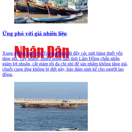
Ứng phó với giá nhiên liệu
Xung đột tại khu vực Trung Đông đã đẩy các mặt hàng thiết yếu
tăng giá. Tuy nhiên, nhiều nông dân tỉnh Lâm Đồng chấp nhận
giảm lợi nhuận, cắt giảm tối đa chi phí để sản phẩm không tăng giá,
chuỗi cung ứng không bị đứt gãy, bảo đảm sinh kế cho người lao
động.