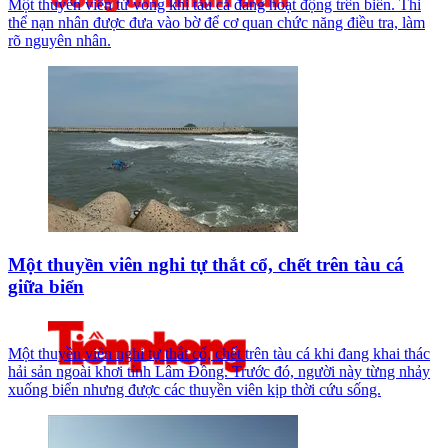
Một thuyền viên tử vong khi tàu cá đang hoạt động trên biển. Thi
thể nạn nhân được đưa vào bờ để cơ quan chức năng điều tra, làm
rõ nguyên nhân.
Một thuyền viên nghi tự thắt cổ, chết trên tàu cá
giữa biển
Một thuyền viên nghi tự thắt cổ, chết trên tàu cá khi đang khai thác
hải sản ngoài khơi tỉnh Lâm Đồng. Trước đó, người này từng nhảy
xuống biển nhưng được các thuyền viên kịp thời cứu sống.