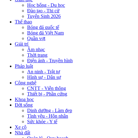
Học bổng - Du học
Đào tạo - Thi cử
Tuyển Sinh 2026
Thể thao
Bóng đá quốc tế
Bóng đá Việt Nam
Quần vợt
Giải trí
Âm nhạc
Thời trang
Điện ảnh - Truyền hình
Pháp luật
An ninh - Trật tự
Hình sự - Dân sự
Công nghệ
CNTT - Viễn thông
Thiết bị - Phần cứng
Khoa học
Đời sống
Dinh dưỡng - Làm đẹp
Tình yêu - Hôn nhân
Sức khỏe - Y tế
Xe cộ
Nhà đất