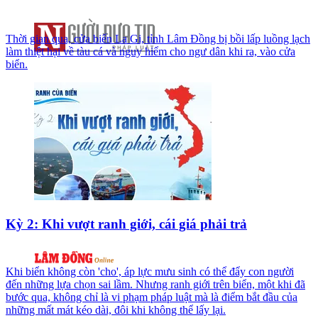
Thời gian qua, cửa biển La Gi, tỉnh Lâm Đồng bị bồi lấp luồng lạch
làm thiệt hại về tàu cá và nguy hiểm cho ngư dân khi ra, vào cửa
biển.
Kỳ 2: Khi vượt ranh giới, cái giá phải trả
Khi biển không còn 'cho', áp lực mưu sinh có thể đẩy con người
đến những lựa chọn sai lầm. Nhưng ranh giới trên biển, một khi đã
bước qua, không chỉ là vi phạm pháp luật mà là điểm bắt đầu của
những mất mát kéo dài, đôi khi không thể lấy lại.