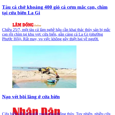
Tàu cá chở khoảng 400 giỏ cá cơm mắc cạn, chìm
tại cửa biển La Gi
Chiều 25/7, một tàu cá làm nghề hậu cần khai thác thủy sản bị mắc
cạn rồi chìm tại khu vực cửa biển, gần cảng cá La Gi (phường
Phước Hội). Rất may, vụ việc không gây thiệt hại về người.
Nạo vét bồi lắng ở cửa biển
Cửa biển vốn là huyết mạch giao thông thủy. Tuy nhiên, nhiều cửa