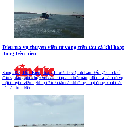
Điều tra vụ thuyền viên tử vong trên tàu cá khi hoạt
động trên biển
Sáng 28/7, Đồn Biên phòng Phước Lộc (tỉnh Lâm Đồng) cho biết,
đơn vị đang phối hợp với các cơ quan chức năng điều tra, làm rõ vụ
một thuyền viên nghi tự tử trên tàu cá khi đang hoạt động khai thác
hải sản trên biển.