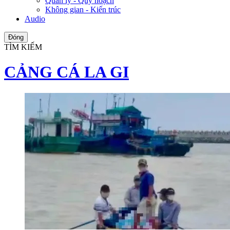
Quản lý - Quy hoạch
Không gian - Kiến trúc
Audio
Đóng
TÌM KIẾM
CẢNG CÁ LA GI