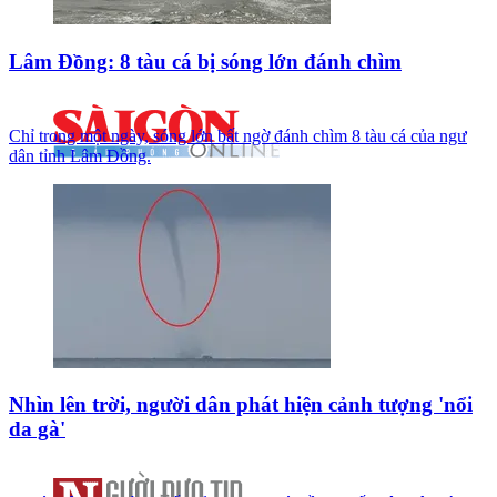
Lâm Đồng: 8 tàu cá bị sóng lớn đánh chìm
Chỉ trong một ngày, sóng lớn bất ngờ đánh chìm 8 tàu cá của ngư
dân tỉnh Lâm Đồng.
Nhìn lên trời, người dân phát hiện cảnh tượng 'nổi
da gà'