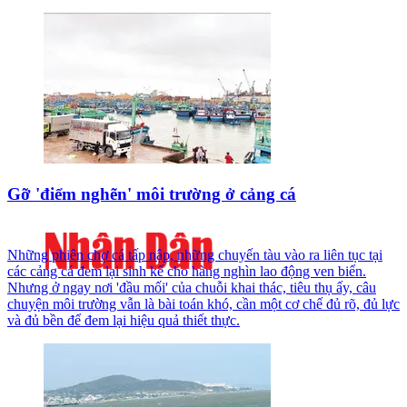
Gỡ 'điểm nghẽn' môi trường ở cảng cá
Những phiên chợ cá tấp nập, những chuyến tàu vào ra liên tục tại
các cảng cá đem lại sinh kế cho hàng nghìn lao động ven biển.
Nhưng ở ngay nơi 'đầu mối' của chuỗi khai thác, tiêu thụ ấy, câu
chuyện môi trường vẫn là bài toán khó, cần một cơ chế đủ rõ, đủ lực
và đủ bền để đem lại hiệu quả thiết thực.