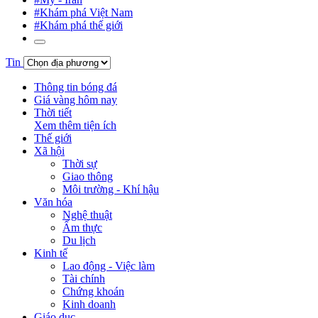
#Khám phá Việt Nam
#Khám phá thế giới
Tin
Thông tin bóng đá
Giá vàng hôm nay
Thời tiết
Xem thêm tiện ích
Thế giới
Xã hội
Thời sự
Giao thông
Môi trường - Khí hậu
Văn hóa
Nghệ thuật
Ẩm thực
Du lịch
Kinh tế
Lao động - Việc làm
Tài chính
Chứng khoán
Kinh doanh
Giáo dục