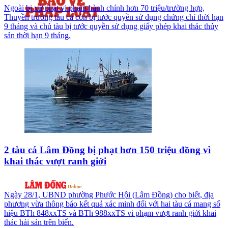
Ngoài bị xử phạt vi phạm hành chính hơn 70 triệu/trường hợp,
Thuyền trường tàu cá còn bị tước quyền sử dụng chứng chỉ thời hạn
9 tháng và chủ tàu bị tước quyền sử dụng giấy phép khai thác thủy
sản thời hạn 9 tháng.
2 tàu cá Lâm Đồng bị phạt hơn 150 triệu đồng vì
khai thác vượt ranh giới
Ngày 28/1, UBND phường Phước Hội (Lâm Đồng) cho biết, địa
phương vừa thông báo kết quả xác minh đối với hai tàu cá mang số
hiệu BTh 848xxTS và BTh 988xxTS vi phạm vượt ranh giới khai
thác hải sản trên biển.