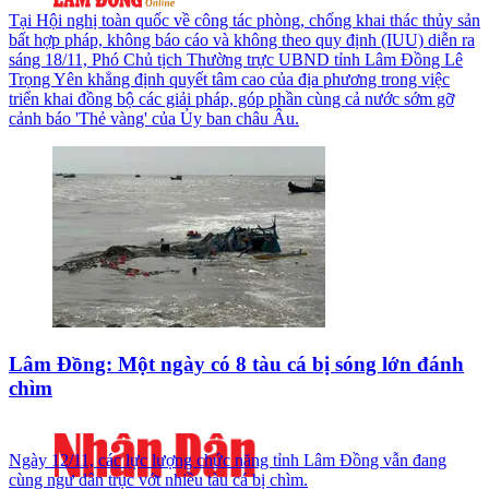
Tại Hội nghị toàn quốc về công tác phòng, chống khai thác thủy sản
bất hợp pháp, không báo cáo và không theo quy định (IUU) diễn ra
sáng 18/11, Phó Chủ tịch Thường trực UBND tỉnh Lâm Đồng Lê
Trọng Yên khẳng định quyết tâm cao của địa phương trong việc
triển khai đồng bộ các giải pháp, góp phần cùng cả nước sớm gỡ
cảnh báo 'Thẻ vàng' của Ủy ban châu Âu.
Lâm Đồng: Một ngày có 8 tàu cá bị sóng lớn đánh
chìm
Ngày 12/11, các lực lượng chức năng tỉnh Lâm Đồng vẫn đang
cùng ngư dân trục vớt nhiều tàu cá bị chìm.