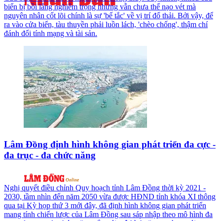
biển bị bồi lắng nghiêm trọng nhưng vẫn chưa thể nạo vét mà
nguyên nhân cốt lõi chính là sự 'bế tắc' về vị trí đổ thải. Bởi vậy, để
ra vào cửa biển, tàu thuyền phải luồn lách, 'chèo chống', thậm chí
đánh đổi tính mạng và tài sản.
Lâm Đồng định hình không gian phát triển đa cực -
đa trục - đa chức năng
Nghị quyết điều chỉnh Quy hoạch tỉnh Lâm Đồng thời kỳ 2021 -
2030, tầm nhìn đến năm 2050 vừa được HĐND tỉnh khóa XI thông
qua tại Kỳ họp thứ 3 mới đây, đã định hình không gian phát triển
mang tính chiến lược của Lâm Đồng sau sáp nhập theo mô hình đa