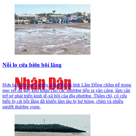
Nỗi lo cửa biển bồi lắng
Hơn hai năm nay, nhiều cửa biển tại tỉnh Lâm Đồng chậm trễ trong
nạo vét đã gây khó khăn cho các phương tiện ra vào cảng, làm cản
trở sự phát triển kinh tế-xã hội của địa phương. Thậm chí, có cửa
biển bị cát bồi lắng đã khiến làm tàu bị hư hỏng, chìm và nhiều
người thương vong.