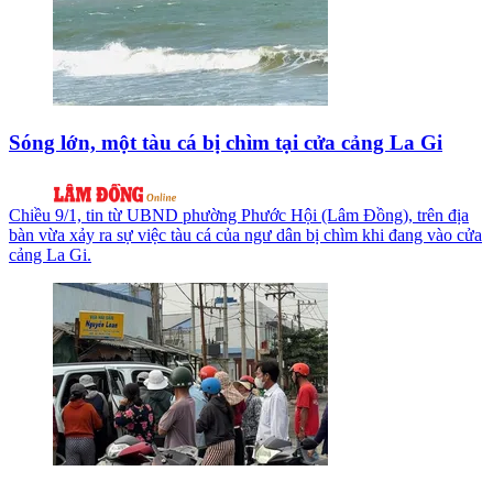
Sóng lớn, một tàu cá bị chìm tại cửa cảng La Gi
Chiều 9/1, tin từ UBND phường Phước Hội (Lâm Đồng), trên địa
bàn vừa xảy ra sự việc tàu cá của ngư dân bị chìm khi đang vào cửa
cảng La Gi.