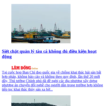
Siết chặt quản lý tàu cá không đủ điều kiện hoạt
động
Tại cuộc họp Ban Chỉ đạo quốc gia về chống khai thác hải sản bất
hợp pháp, không báo cáo và không theo quy định, lần thứ 20 mới
đây, Thủ tướng Chính phủ đã đề nghị các địa phương xây dựng
phương án chuyển đổi nghề cho người dân trong trường hợp không
tiếp tục khai thác thủy sản xa bờ...