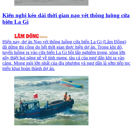
Kiến nghị kéo dài thời gian nạo vét thông luồng cửa
biển La Gi
Hiện nay, dự án Nạo vét thông luồng cửa biển La Gi (Lâm Đồng)
đã dừng thi công do hết thời gian thực hiện dự án. Trong khi đó,
tuyến luồng ra vào cửa biển La Gi bồi lấp nghiêm trọng, sóng lớn
gây thiệt hại nặng nề về tính mạng, tàu cá của ngư dân khi ra vào
cảng. Mong mỏi lớn nhất của địa phương và ngư dân là sớm tiếp tục
triển khai hoàn thành dự án.