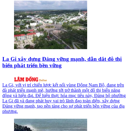
La Gi xây dựng Đảng vững mạnh, dẫn dắt đô thị
biển phát triển bền vững
La Gi, với vị trí chiến lược kết nối vùng Đông Nam Bộ, đang trên
đà phát triển mạnh mẽ, hướng tới trở thành một đô thị biển năng
động và hiện đại. Để hiện thực hóa mục tiêu này, Đảng bộ phường
La Gi đã và đang phát huy vai trò lãnh đạo toàn diện, xây dựng
Đảng vững mạnh, tạo nền tảng cho sự phát triển bền vững của địa
phương.