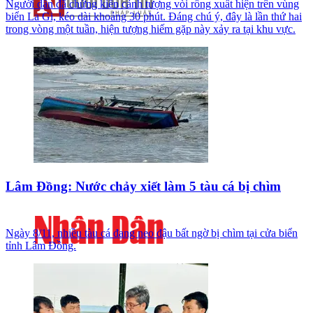
Người dân đã chứng kiến cảnh tượng vòi rồng xuất hiện trên vùng
biển La Gi, kéo dài khoảng 30 phút. Đáng chú ý, đây là lần thứ hai
trong vòng một tuần, hiện tượng hiếm gặp này xảy ra tại khu vực.
Lâm Đồng: Nước chảy xiết làm 5 tàu cá bị chìm
Ngày 8/11, nhiều tàu cá đang neo đậu bất ngờ bị chìm tại cửa biển
tỉnh Lâm Đồng.