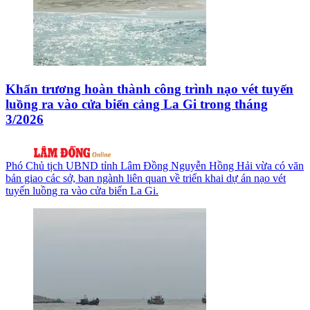
Khẩn trương hoàn thành công trình nạo vét tuyến
luồng ra vào cửa biển cảng La Gi trong tháng
3/2026
Phó Chủ tịch UBND tỉnh Lâm Đồng Nguyễn Hồng Hải vừa có văn
bản giao các sở, ban ngành liên quan về triển khai dự án nạo vét
tuyến luồng ra vào cửa biển La Gi.