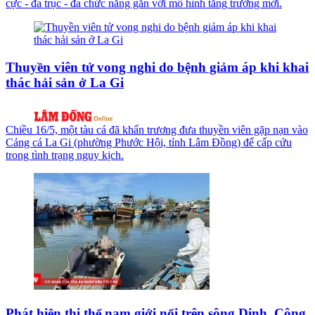
cực - đa trục - đa chức năng gắn với mô hình tăng trưởng mới.
Thuyền viên tử vong nghi do bệnh giảm áp khi khai
thác hải sản ở La Gi
Chiều 16/5, một tàu cá đã khẩn trương đưa thuyền viên gặp nạn vào
Cảng cá La Gi (phường Phước Hội, tỉnh Lâm Đồng) để cấp cứu
trong tình trạng nguy kịch.
Phát hiện thi thể nam giới nổi trên sông Dinh, Công