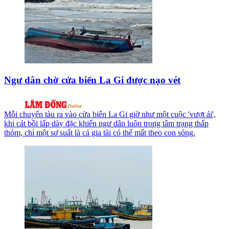
Ngư dân chờ cửa biển La Gi được nạo vét
Mỗi chuyến tàu ra vào cửa biển La Gi giờ như một cuộc 'vượt ải',
khi cát bồi lấp dày đặc khiến ngư dân luôn trong tâm trạng thấp
thỏm, chỉ một sơ suất là cả gia tài có thể mất theo con sóng.