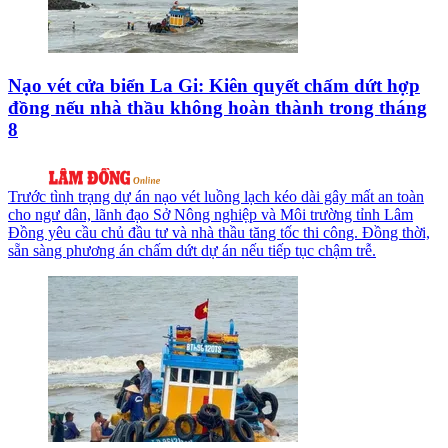
Nạo vét cửa biển La Gi: Kiên quyết chấm dứt hợp
đồng nếu nhà thầu không hoàn thành trong tháng
8
Trước tình trạng dự án nạo vét luồng lạch kéo dài gây mất an toàn
cho ngư dân, lãnh đạo Sở Nông nghiệp và Môi trường tỉnh Lâm
Đồng yêu cầu chủ đầu tư và nhà thầu tăng tốc thi công. Đồng thời,
sẵn sàng phương án chấm dứt dự án nếu tiếp tục chậm trễ.