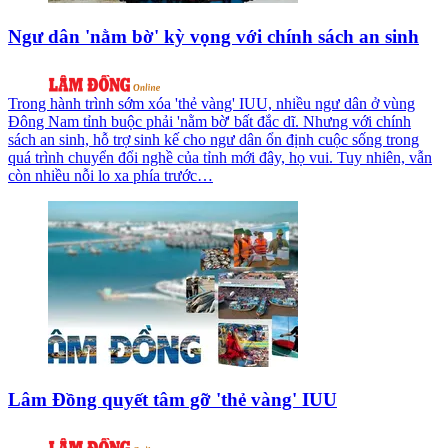
Ngư dân 'nằm bờ' kỳ vọng với chính sách an sinh
Trong hành trình sớm xóa 'thẻ vàng' IUU, nhiều ngư dân ở vùng
Đông Nam tỉnh buộc phải 'nằm bờ' bất đắc dĩ. Nhưng với chính
sách an sinh, hỗ trợ sinh kế cho ngư dân ổn định cuộc sống trong
quá trình chuyển đổi nghề của tỉnh mới đây, họ vui. Tuy nhiên, vẫn
còn nhiều nỗi lo xa phía trước…
Lâm Đồng quyết tâm gỡ 'thẻ vàng' IUU