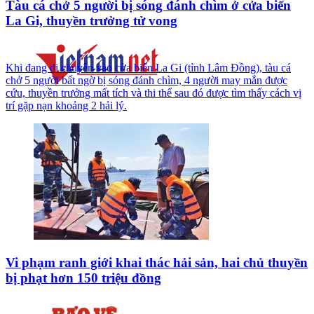
Tàu cá chở 5 người bị sóng đánh chìm ở cửa biển
La Gi, thuyền trưởng tử vong
Khi đang di chuyển vào cửa biển La Gi (tỉnh Lâm Đồng), tàu cá
chở 5 người bất ngờ bị sóng đánh chìm, 4 người may mắn được
cứu, thuyền trưởng mất tích và thi thể sau đó được tìm thấy cách vị
trí gặp nạn khoảng 2 hải lý.
Vi phạm ranh giới khai thác hải sản, hai chủ thuyền
bị phạt hơn 150 triệu đồng