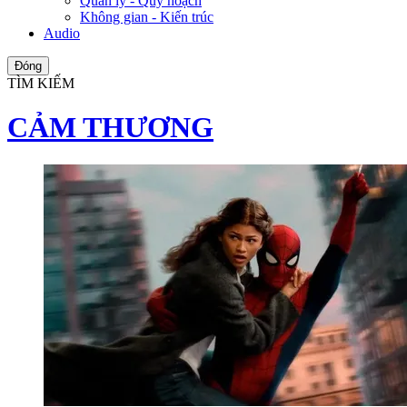
Quản lý - Quy hoạch
Không gian - Kiến trúc
Audio
Đóng
TÌM KIẾM
CẢM THƯƠNG