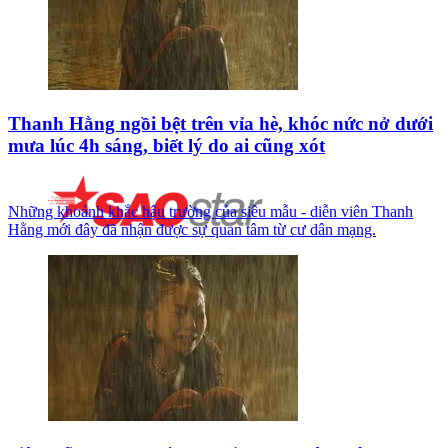
Thanh Hằng ngồi bệt trên vỉa hè, khóc nức nở dưới
mưa lúc 4h sáng, biết lý do ai cũng xót
Những khoảnh khắc hậu trường của siêu mẫu - diễn viên Thanh
Hằng mới đây đã nhận được sự quan tâm từ cư dân mạng.