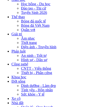
Học bổng - Du học
Đào tạo - Thi cử
Tuyển Sinh 2026
Thể thao
Bóng đá quốc tế
Bóng đá Việt Nam
Quần vợt
Giải trí
Âm nhạc
Thời trang
Điện ảnh - Truyền hình
Pháp luật
An ninh - Trật tự
Hình sự - Dân sự
Công nghệ
CNTT - Viễn thông
Thiết bị - Phần cứng
Khoa học
Đời sống
Dinh dưỡng - Làm đẹp
Tình yêu - Hôn nhân
Sức khỏe - Y tế
Xe cộ
Nhà đất