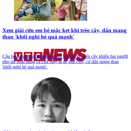
Xem giải cứu em bé mắc kẹt khi trèo cây, dân mạng
than 'khối nghỉ hè quá mạnh'
Cậu bé nghịch ngợm ưa leo trèo bị mắc kẹt trên cây khiến hai người
phụ nữ phải dùng cả cưa máy là để giải cứu, cư dân mạng than
'khối nghỉ hè quá mạnh'.