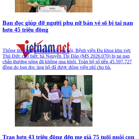
Bạn đọc giúp đỡ người phụ nữ bán vé số bị tai nạn
hơn 45 triệu đồng
Thông tin từ phòng Công tác xã hội, Bệnh viện Đa khoa khu vực
Thủ Đức cho biết: bà Nguyễn Thị Đào (MS 2026.070) bị tai nạn
chấn thương nặng đã không qua khỏi. Toàn bộ số tiền 45.597.727
đồng do bạn đọc ủng hộ đã được đóng viện phí cho bà.
Trao hơn 43 triệu đồng đến mẹ già 75 tuổi nuôi con