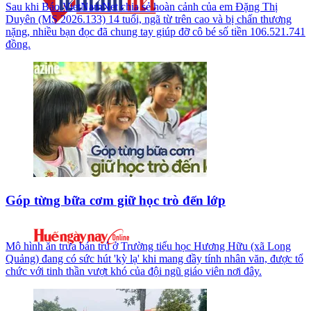
Sau khi Báo VietNamNet chia sẻ hoàn cảnh của em Đặng Thị
Duyên (MS 2026.133) 14 tuổi, ngã từ trên cao và bị chấn thương
nặng, nhiều bạn đọc đã chung tay giúp đỡ cô bé số tiền 106.521.741
đồng.
Góp từng bữa cơm giữ học trò đến lớp
Mô hình ăn trưa bán trú ở Trường tiểu học Hương Hữu (xã Long
Quảng) đang có sức hút 'kỳ lạ' khi mang đầy tính nhân văn, được tổ
chức với tinh thần vượt khó của đội ngũ giáo viên nơi đây.