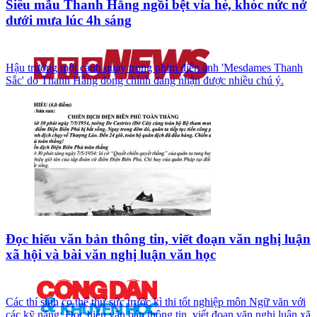
Siêu mẫu Thanh Hằng ngồi bệt vỉa hè, khóc nức nở
dưới mưa lúc 4h sáng
Hậu trường một cảnh quay trong phim điện ảnh 'Mesdames Thanh
Sắc' do Thanh Hằng đóng chính đang nhận được nhiều chú ý.
Đọc hiểu văn bản thông tin, viết đoạn văn nghị luận
xã hội và bài văn nghị luận văn học
Các thí sinh có thể thử sức trước kì thi tốt nghiệp môn Ngữ văn với
các kỹ năng: Đọc hiểu văn bản thông tin, viết đoạn văn nghị luận xã