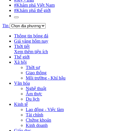
#Khám phá Việt Nam
#Khám phá thế giới
Tin
Thông tin bóng đá
Giá vàng hôm nay
Thời tiết
Xem thêm tiện ích
Thế giới
Xã hội
Thời sự
Giao thông
Môi trường - Khí hậu
Văn hóa
Nghệ thuật
Ẩm thực
Du lịch
Kinh tế
Lao động - Việc làm
Tài chính
Chứng khoán
Kinh doanh
Giáo dục