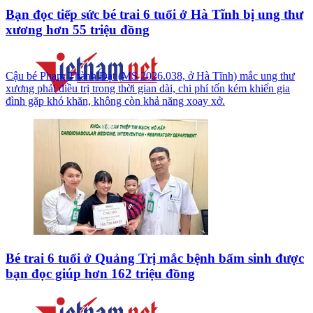
Bạn đọc tiếp sức bé trai 6 tuổi ở Hà Tĩnh bị ung thư
xương hơn 55 triệu đồng
Cậu bé Phạm Thành Đạt (MS 2026.038, ở Hà Tĩnh) mắc ung thư
xương phải điều trị trong thời gian dài, chi phí tốn kém khiến gia
đình gặp khó khăn, không còn khả năng xoay xở.
Bé trai 6 tuổi ở Quảng Trị mắc bệnh bẩm sinh được
bạn đọc giúp hơn 162 triệu đồng