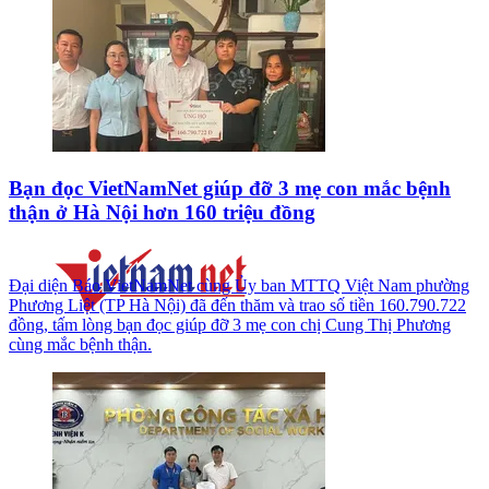
Bạn đọc VietNamNet giúp đỡ 3 mẹ con mắc bệnh
thận ở Hà Nội hơn 160 triệu đồng
Đại diện Báo VietNamNet cùng Ủy ban MTTQ Việt Nam phường
Phương Liệt (TP Hà Nội) đã đến thăm và trao số tiền 160.790.722
đồng, tấm lòng bạn đọc giúp đỡ 3 mẹ con chị Cung Thị Phương
cùng mắc bệnh thận.