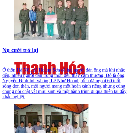
Nụ cười trở lại
Ở thôn Hà Nội, xã Hoằng Sơn có hai người đàn ông mà khi nhắc
đến, nhiều người dân trong thôn đều thấy cảm thương. Đó là ông
Nguyễn Đình Inh và ông Lê Như Hoành, đều đã ngoài 60 tuổi,
sống đơn thân, mỗi người mang một hoàn cảnh riêng nhưng cùng
chung nỗi chật vật mưu sinh và một hành trình đi qua thiên tai đầy
khắc nghiệt.