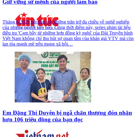
Giữ vững sứ mệnh của người làm báo
Tháng 6/2026 bắt đầu với những trăn trở đa chiều về nghề nghiệp
của những người làm báo. Cũng thời điểm này, series phim tài liệu
điều tra 'Cạm bẫy từ những hợp đồng kỳ nghỉ' của Đài Truyền hình
Việt Nam không chỉ thu hút sự quan tâm của khán giả VTV mà còn
lan tỏa mạnh mẽ trên mạng xã hội…
Em Đặng Thị Duyên bị ngã chấn thương đón nhận
hơn 106 triệu đồng của bạn đọc