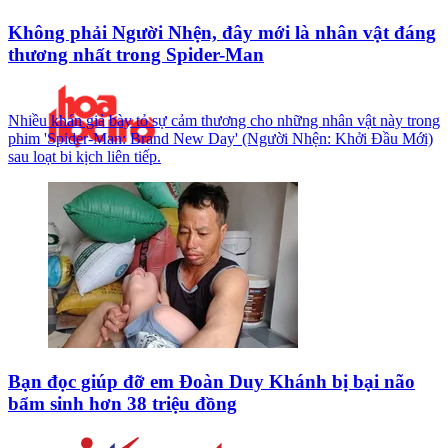
Không phải Người Nhện, đây mới là nhân vật đáng
thương nhất trong Spider-Man
Nhiều khán giả bày tỏ sự cảm thương cho những nhân vật này trong
phim 'Spider-Man: Brand New Day' (Người Nhện: Khởi Đầu Mới)
sau loạt bi kịch liên tiếp.
Bạn đọc giúp đỡ em Đoàn Duy Khánh bị bại não
bẩm sinh hơn 38 triệu đồng