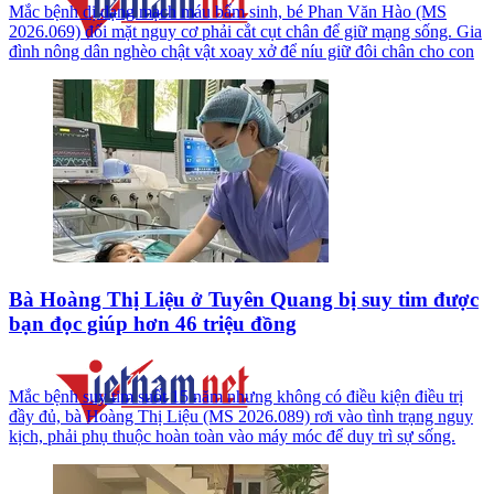
Mắc bệnh dị dạng mạch máu bẩm sinh, bé Phan Văn Hào (MS
2026.069) đối mặt nguy cơ phải cắt cụt chân để giữ mạng sống. Gia
đình nông dân nghèo chật vật xoay xở để níu giữ đôi chân cho con
Bà Hoàng Thị Liệu ở Tuyên Quang bị suy tim được
bạn đọc giúp hơn 46 triệu đồng
Mắc bệnh suy tim suốt 15 năm nhưng không có điều kiện điều trị
đầy đủ, bà Hoàng Thị Liệu (MS 2026.089) rơi vào tình trạng nguy
kịch, phải phụ thuộc hoàn toàn vào máy móc để duy trì sự sống.