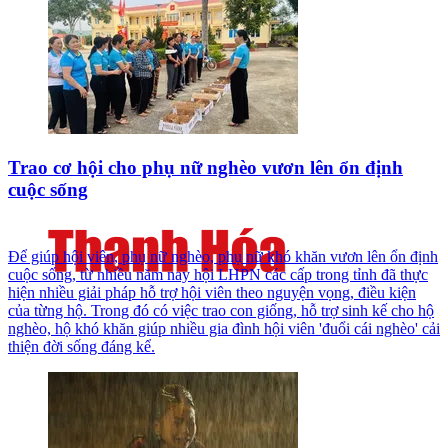
Trao cơ hội cho phụ nữ nghèo vươn lên ổn định
cuộc sống
Để giúp hội viên, phụ nữ nghèo, phụ nữ khó khăn vươn lên ổn định
cuộc sống, từ nhiều năm nay hội LHPN các cấp trong tỉnh đã thực
hiện nhiều giải pháp hỗ trợ hội viên theo nguyện vọng, điều kiện
của từng hộ. Trong đó có việc trao con giống, hỗ trợ sinh kế cho hộ
nghèo, hộ khó khăn giúp nhiều gia đình hội viên 'đuổi cái nghèo' cải
thiện đời sống đáng kể.