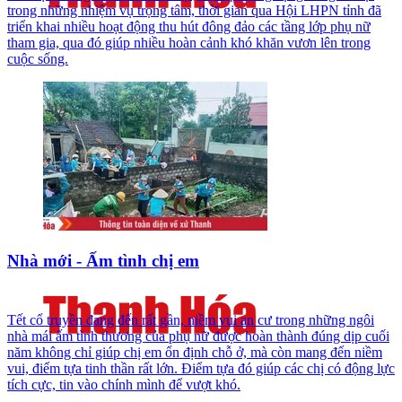
trong những nhiệm vụ trọng tâm, thời gian qua Hội LHPN tỉnh đã
triển khai nhiều hoạt động thu hút đông đảo các tầng lớp phụ nữ
tham gia, qua đó giúp nhiều hoàn cảnh khó khăn vươn lên trong
cuộc sống.
Nhà mới - Ấm tình chị em
Tết cổ truyền đang đến rất gần, niềm vui an cư trong những ngôi
nhà mái ấm tình thương của phụ nữ được hoàn thành đúng dịp cuối
năm không chỉ giúp chị em ổn định chỗ ở, mà còn mang đến niềm
vui, điểm tựa tinh thần rất lớn. Điểm tựa đó giúp các chị có động lực
tích cực, tin vào chính mình để vượt khó.