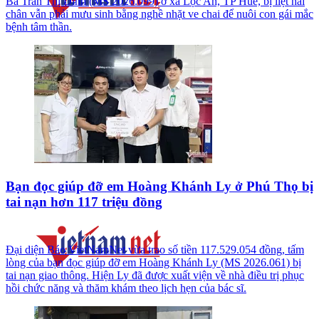
Bà Trần Thị Dĩnh (MS 2026.099) ở xã Lộc An, TP Huế, bị liệt hai
chân vẫn phải mưu sinh bằng nghề nhặt ve chai để nuôi con gái mắc
bệnh tâm thần.
Bạn đọc giúp đỡ em Hoàng Khánh Ly ở Phú Thọ bị
tai nạn hơn 117 triệu đồng
Đại diện Báo VietNamNet vừa trao số tiền 117.529.054 đồng, tấm
lòng của bạn đọc giúp đỡ em Hoàng Khánh Ly (MS 2026.061) bị
tai nạn giao thông. Hiện Ly đã được xuất viện về nhà điều trị phục
hồi chức năng và thăm khám theo lịch hẹn của bác sĩ.