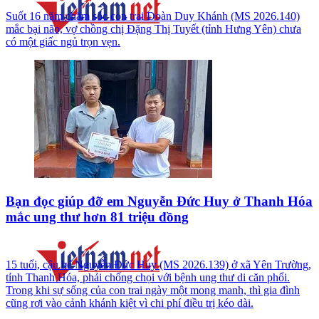
Suốt 16 năm chăm sóc con trai Đoàn Duy Khánh (MS 2026.140)
mắc bại não, vợ chồng chị Đặng Thị Tuyết (tỉnh Hưng Yên) chưa
có một giấc ngủ trọn vẹn.
Bạn đọc giúp đỡ em Nguyễn Đức Huy ở Thanh Hóa
mắc ung thư hơn 81 triệu đồng
15 tuổi, cậu bé Nguyễn Đức Huy (MS 2026.139) ở xã Yên Trường,
tỉnh Thanh Hóa, phải chống chọi với bệnh ung thư di căn phổi.
Trong khi sự sống của con trai ngày một mong manh, thì gia đình
cũng rơi vào cảnh khánh kiệt vì chi phí điều trị kéo dài.