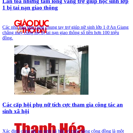
Lan tỏa những tấm lòng vàng trợ giúp học sinh lớp
1 bị tai nạn giao thông
Các nhà hảo tâm cùng chung tay trợ giúp nữ sinh lớp 1 ở An Giang
chẳng may cùng mẹ bị tai nạn giao thông số tiền hơn 100 triệu
đồng.
Các cấp hội phụ nữ tích cực tham gia công tác an
sinh xã hội
Xác định công tác an sinh xã hội, vì cuộc sống cộng đồng là một