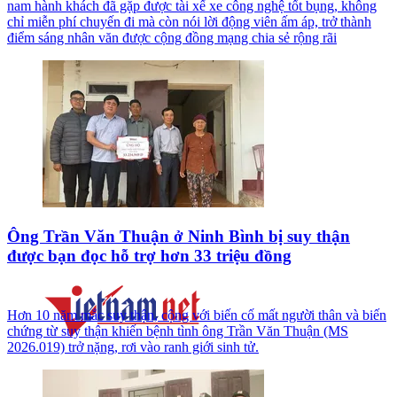
nam hành khách đã gặp được tài xế xe công nghệ tốt bụng, không
chỉ miễn phí chuyến đi mà còn nói lời động viên ấm áp, trở thành
điểm sáng nhân văn được cộng đồng mạng chia sẻ rộng rãi
Ông Trần Văn Thuận ở Ninh Bình bị suy thận
được bạn đọc hỗ trợ hơn 33 triệu đồng
Hơn 10 năm mắc suy thận, cộng với biến cố mất người thân và biến
chứng từ suy thận khiến bệnh tình ông Trần Văn Thuận (MS
2026.019) trở nặng, rơi vào ranh giới sinh tử.