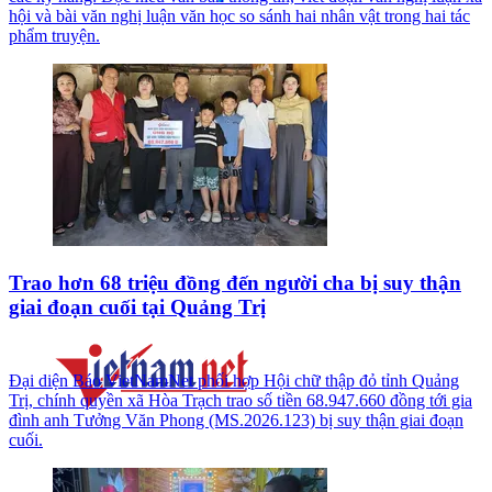
hội và bài văn nghị luận văn học so sánh hai nhân vật trong hai tác
phẩm truyện.
Trao hơn 68 triệu đồng đến người cha bị suy thận
giai đoạn cuối tại Quảng Trị
Đại diện Báo VietNamNet phối hợp Hội chữ thập đỏ tỉnh Quảng
Trị, chính quyền xã Hòa Trạch trao số tiền 68.947.660 đồng tới gia
đình anh Tưởng Văn Phong (MS.2026.123) bị suy thận giai đoạn
cuối.