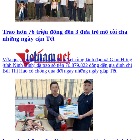
Trao hơn 76 triệu đồng đến 3 đứa trẻ mồ côi cha
những ngày cận Tết
Vừa qua, đại diện Báo VietNamNet cùng lãnh đạo xã Giao Hưng
(tỉnh Ninh Bình) đã trao số tiền 76.879.822 đồng đến gia đình chị
Bùi Thị Hảo có chồng qua đời ngay những ngày giáp Tết.