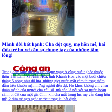
Mảnh đời bất hạnh: Cha đột quỵ, mẹ hôn mê, hai
đứa trẻ bơ vơ cần sự chung tay của những tấm
lòng!
Trong đám tang diễn ra lúc chạng vạng ở vùng quê nghèo thuộc
thôn Tân Lâm, xã Ninh Hòa, tỉnh Khánh Hòa vào một buổi chiều
tháng 5 nóng như đổ lửa, những giọt nước mắt cảm thương thấm
đẫm trên khuôn mặt những người đến dự. Họ khóc không chỉ vì sự
đoản mệnh của người cha xấu số, mà còn là nỗi xót xa trước hoàn
cảnh bi đát của một gia đình, khi cha mất trong lúc mẹ vẫn đang hôn
mê, 2 đứa trẻ ngơ ngác trước tương lai bất định.