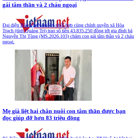
gái tâm thần và 2 cháu ngoại
Đại diện Báo VietNamNet phối hợp cùng chính quyền xã Hòa
Trạch (tỉnh Quảng Trị) trao số tiền 43.835.250 đồng tới gia đình bà
Nguyễn Thị Tùng (MS.2026.103) chăm con gái tâm thần và 2 cháu
ngoại.
Mẹ già liệt hai chân nuôi con tâm thần được bạn
đọc giúp đỡ hơn 83 triệu đồng