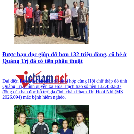
Được bạn đọc giúp đỡ hơn 132 triệu đồng, cô bé ở
Quảng Trị đã có tiền phẫu thuật
Đại diện Báo VietNamNet đã phối hợp cùng Hội chữ thập đỏ tỉnh
Quảng Trị, chính quyền xã Hòa Trạch trao số tiền 132.450.807
đồng của bạn đọc hỗ trợ gia đình cháu Phạm Thị Hoài Nhi (MS
2026.094) mắc bệnh hiểm nghèo.