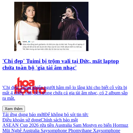
'Chị đẹp' Tuimi bị trộm vali tại Đức, mất laptop
chứa toàn bộ 'gia tài âm nhạc'
'Chị đẹp' Tuimi khiến người hâm mộ lo lắng khi cho biết cô vừa bị
mất 4 chiếc vali, bên trong chứa cả gia tài âm nhạc, có 2 album sắp
ra mắt.
Xem thêm
Tải ứng dụng báo mới
Để không bỏ sót tin tức
Điều khoản sử dụng
Chính sách bảo mật
ASEAN Cup 2026
rửa tiền
Australia Sam Mostyn
eo biển Hormuz
Mũi Nghê
Australia
Saysomphone Phomvihane
Xaysomphone