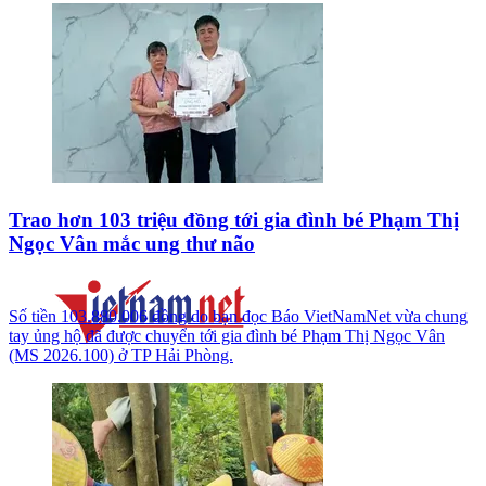
Trao hơn 103 triệu đồng tới gia đình bé Phạm Thị
Ngọc Vân mắc ung thư não
Số tiền 103.880.006 đồng do bạn đọc Báo VietNamNet vừa chung
tay ủng hộ đã được chuyển tới gia đình bé Phạm Thị Ngọc Vân
(MS 2026.100) ở TP Hải Phòng.