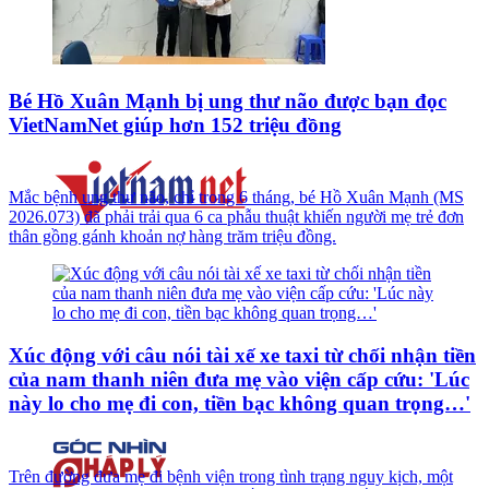
Bé Hồ Xuân Mạnh bị ung thư não được bạn đọc
VietNamNet giúp hơn 152 triệu đồng
Mắc bệnh ung thư não, chỉ trong 6 tháng, bé Hồ Xuân Mạnh (MS
2026.073) đã phải trải qua 6 ca phẫu thuật khiến người mẹ trẻ đơn
thân gồng gánh khoản nợ hàng trăm triệu đồng.
Xúc động với câu nói tài xế xe taxi từ chối nhận tiền
của nam thanh niên đưa mẹ vào viện cấp cứu: 'Lúc
này lo cho mẹ đi con, tiền bạc không quan trọng…'
Trên đường đưa mẹ đi bệnh viện trong tình trạng nguy kịch, một