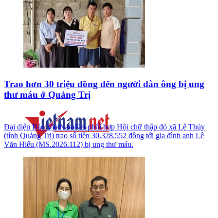
Trao hơn 30 triệu đồng đến người đàn ông bị ung
thư máu ở Quảng Trị
Đại diện Báo VietNamNet phối hợp Hội chữ thập đỏ xã Lệ Thủy
(tỉnh Quảng Trị) trao số tiền 30.328.552 đồng tới gia đình anh Lê
Văn Hiếu (MS.2026.112) bị ung thư máu.