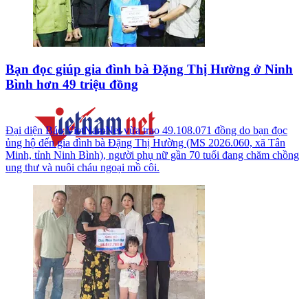
Bạn đọc giúp gia đình bà Đặng Thị Hường ở Ninh
Bình hơn 49 triệu đồng
Đại diện Báo VietNamNet vừa trao 49.108.071 đồng do bạn đọc
ủng hộ đến gia đình bà Đặng Thị Hường (MS 2026.060, xã Tân
Minh, tỉnh Ninh Bình), người phụ nữ gần 70 tuổi đang chăm chồng
ung thư và nuôi cháu ngoại mồ côi.