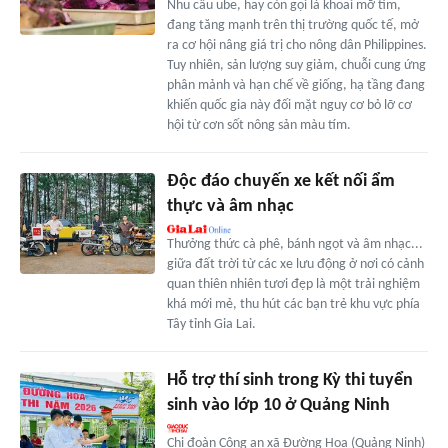
Nhu cầu ube, hay còn gọi là khoai mỡ tím,
đang tăng mạnh trên thị trường quốc tế, mở
ra cơ hội nâng giá trị cho nông dân Philippines.
Tuy nhiên, sản lượng suy giảm, chuỗi cung ứng
phân mảnh và hạn chế về giống, hạ tầng đang
khiến quốc gia này đối mặt nguy cơ bỏ lỡ cơ
hội từ cơn sốt nông sản màu tím.
Độc đáo chuyến xe kết nối ẩm
thực và âm nhạc
Thưởng thức cà phê, bánh ngọt và âm nhạc...
giữa đất trời từ các xe lưu động ở nơi có cảnh
quan thiên nhiên tươi đẹp là một trải nghiệm
khá mới mẻ, thu hút các bạn trẻ khu vực phía
Tây tỉnh Gia Lai.
Hỗ trợ thí sinh trong Kỳ thi tuyển
sinh vào lớp 10 ở Quảng Ninh
Chi đoàn Công an xã Đường Hoa (Quảng Ninh)