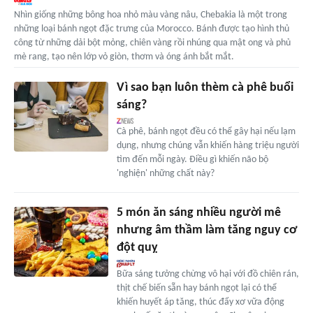
Nhìn giống những bông hoa nhỏ màu vàng nâu, Chebakia là một trong
những loại bánh ngọt đặc trưng của Morocco. Bánh được tạo hình thủ
công từ những dải bột mỏng, chiên vàng rồi nhúng qua mật ong và phủ
mè rang, tạo nên lớp vỏ giòn, thơm và óng ánh bắt mắt.
Vì sao bạn luôn thèm cà phê buổi
sáng?
Cà phê, bánh ngọt đều có thể gây hại nếu lạm
dụng, nhưng chúng vẫn khiến hàng triệu người
tìm đến mỗi ngày. Điều gì khiến não bộ
'nghiện' những chất này?
5 món ăn sáng nhiều người mê
nhưng âm thầm làm tăng nguy cơ
đột quỵ
Bữa sáng tưởng chừng vô hại với đồ chiên rán,
thịt chế biến sẵn hay bánh ngọt lại có thể
khiến huyết áp tăng, thúc đẩy xơ vữa động