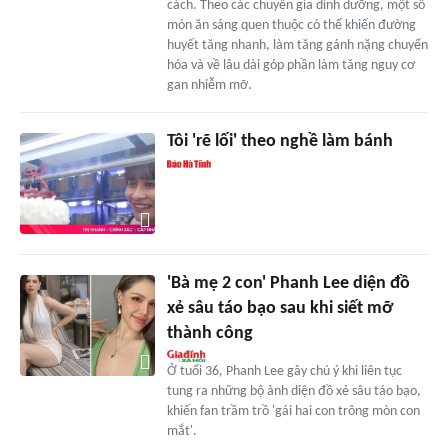
cách. Theo các chuyên gia dinh dưỡng, một số
món ăn sáng quen thuộc có thể khiến đường
huyết tăng nhanh, làm tăng gánh nặng chuyển
hóa và về lâu dài góp phần làm tăng nguy cơ
gan nhiễm mỡ.
Tôi 'rẽ lối' theo nghề làm bánh
'Bà mẹ 2 con' Phanh Lee diện đồ
xẻ sâu táo bạo sau khi siết mỡ
thành công
Ở tuổi 36, Phanh Lee gây chú ý khi liên tục
tung ra những bộ ảnh diện đồ xẻ sâu táo bạo,
khiến fan trầm trồ 'gái hai con trông mòn con
mắt'.