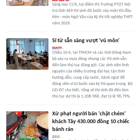
Sáng nay 11/6, tại điểm thi Trường PTDT Nội
trú tỉnh 469 thí sinh đã bước vào môn thi đầu
tiên - môn Ngữ Văn của Kỳ thi tốt nghiệp THPT
năm 2026.
Sĩ tử sẵn sàng vượt 'vũ môn'
Chiều 10-6, tại TPHCM và các tỉnh Đông Nam
bộ xảy ra mưa dông nhưng các thí sinh vẫn
đến làm thủ tục đúng giờ. Các sinh viên tình
nguyện của nhiều trường đại học tận tình
hướng dẫn, cung cấp nước, bánh ngọt để
động viên sĩ tử bước vào kỳ thi quan trọng. Bộ
GD-ĐT cho biết, tổng số thí sinh đã đến làm
thủ tục dự thi là 1.208.968, đạt tỷ lệ 98,79%.
Xử phạt người bán 'chặt chém'
khách Tây 430.000 đồng 10 chiếc
bánh rán