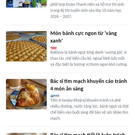
phối hợp Đoàn Thanh niên xã hỗ trợ thí sinh
trong Kỳ thi tuyển sinh vào lớp 10 năm học
2026 – 2027.
Món bánh cực ngon từ 'vàng
xanh'
Baklava là bánh ngọt lừng danh 'vương giả' vì
thao tác chế biến cầu kỳ, ngoại hình bắt mắt
và đặc biệt là hương vị thơm ngon khó cưỡng.
Bác sĩ tim mạch khuyến cáo tránh
4 món ăn sáng
Tiến sĩ Sanjay Bhojraj khuyên tránh cà phê
nhiều đường, nước tăng lực, bánh ngọt và thịt
chế biến vào buổi sáng để bảo vệ sức khỏe tim
mạch.