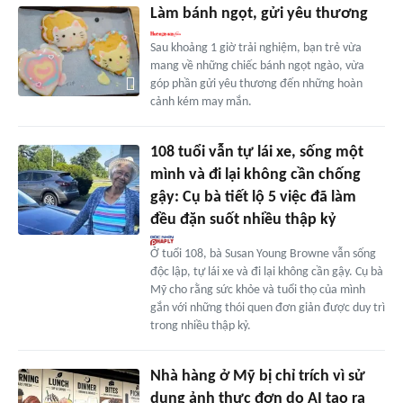
Làm bánh ngọt, gửi yêu thương
Sau khoảng 1 giờ trải nghiệm, bạn trẻ vừa
mang về những chiếc bánh ngọt ngào, vừa
góp phần gửi yêu thương đến những hoàn
cảnh kém may mắn.
108 tuổi vẫn tự lái xe, sống một
mình và đi lại không cần chống
gậy: Cụ bà tiết lộ 5 việc đã làm
đều đặn suốt nhiều thập kỷ
Ở tuổi 108, bà Susan Young Browne vẫn sống
độc lập, tự lái xe và đi lại không cần gậy. Cụ bà
Mỹ cho rằng sức khỏe và tuổi thọ của mình
gắn với những thói quen đơn giản được duy trì
trong nhiều thập kỷ.
Nhà hàng ở Mỹ bị chỉ trích vì sử
dụng ảnh thực đơn do AI tạo ra