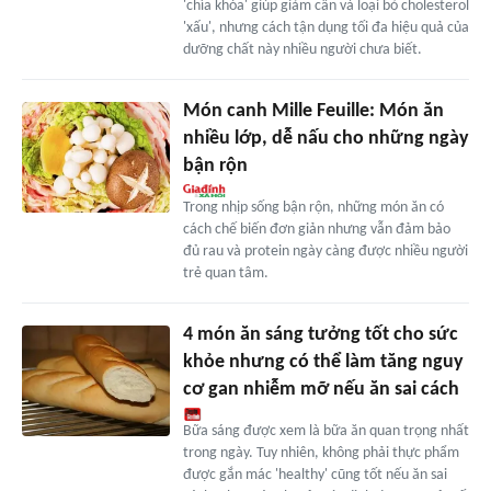
'chìa khóa' giúp giảm cân và loại bỏ cholesterol
'xấu', nhưng cách tận dụng tối đa hiệu quả của
dưỡng chất này nhiều người chưa biết.
Món canh Mille Feuille: Món ăn
nhiều lớp, dễ nấu cho những ngày
bận rộn
Trong nhịp sống bận rộn, những món ăn có
cách chế biến đơn giản nhưng vẫn đảm bảo
đủ rau và protein ngày càng được nhiều người
trẻ quan tâm.
4 món ăn sáng tưởng tốt cho sức
khỏe nhưng có thể làm tăng nguy
cơ gan nhiễm mỡ nếu ăn sai cách
Bữa sáng được xem là bữa ăn quan trọng nhất
trong ngày. Tuy nhiên, không phải thực phẩm
được gắn mác 'healthy' cũng tốt nếu ăn sai