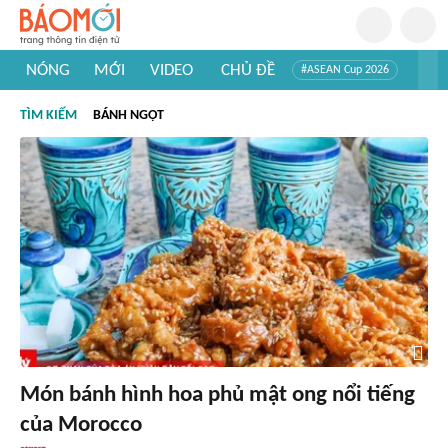
NÓNG
MỚI
VIDEO
CHỦ ĐỀ
#ASEAN Cup 2026
#Tuyển sinh đại học 2026
#Trí tuệ nhân tạo
#Mỹ - Iran
TÌM KIẾM
BÁNH NGỌT
#Khám phá Việt Nam
#Khám phá thế giới
Món bánh hình hoa phủ mật ong nổi tiếng
của Morocco