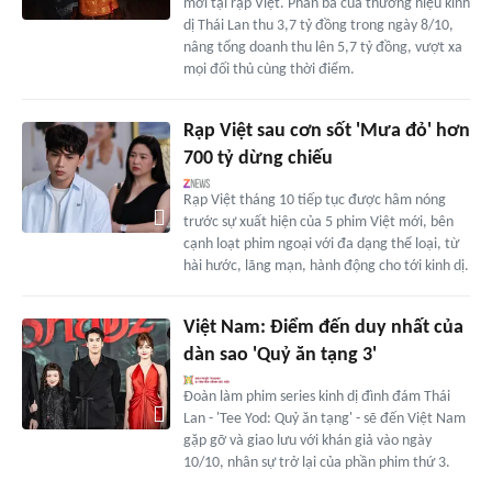
mới tại rạp Việt. Phần ba của thương hiệu kinh
dị Thái Lan thu 3,7 tỷ đồng trong ngày 8/10,
nâng tổng doanh thu lên 5,7 tỷ đồng, vượt xa
mọi đối thủ cùng thời điểm.
Rạp Việt sau cơn sốt 'Mưa đỏ' hơn
700 tỷ dừng chiếu
Rạp Việt tháng 10 tiếp tục được hâm nóng
trước sự xuất hiện của 5 phim Việt mới, bên
cạnh loạt phim ngoại với đa dạng thể loại, từ
hài hước, lãng mạn, hành động cho tới kinh dị.
Việt Nam: Điểm đến duy nhất của
dàn sao 'Quỷ ăn tạng 3'
Đoàn làm phim series kinh dị đình đám Thái
Lan - 'Tee Yod: Quỷ ăn tạng' - sẽ đến Việt Nam
gặp gỡ và giao lưu với khán giả vào ngày
10/10, nhân sự trở lại của phần phim thứ 3.