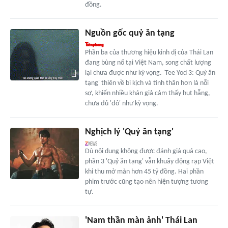
đồng.
Nguồn gốc quỷ ăn tạng
Phần ba của thương hiệu kinh dị của Thái Lan
đang bùng nổ tại Việt Nam, song chất lượng
lại chưa được như kỳ vọng. 'Tee Yod 3: Quỷ ăn
tạng' thiên về bi kịch và tình thân hơn là nỗi
sợ, khiến nhiều khán giả cảm thấy hụt hẫng,
chưa đủ 'đô' như kỳ vọng.
Nghịch lý 'Quỷ ăn tạng'
Dù nội dung không được đánh giá quá cao,
phần 3 'Quỷ ăn tạng' vẫn khuấy động rạp Việt
khi thu mở màn hơn 45 tỷ đồng. Hai phần
phim trước cũng tạo nên hiện tượng tương
tự.
'Nam thần màn ảnh' Thái Lan