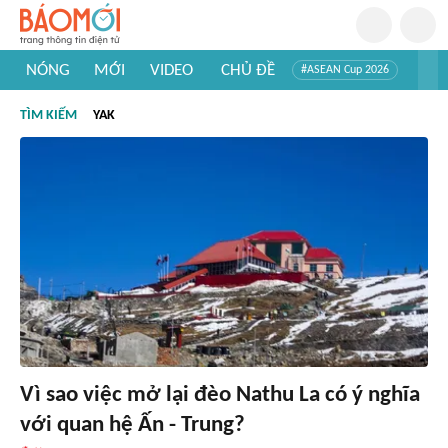
NÓNG
MỚI
VIDEO
CHỦ ĐỀ
#ASEAN Cup 2026
#Trí tuệ nhân tạo
#Mỹ - Iran
#Khám phá Việt Nam
TÌM KIẾM
YAK
#Khám phá thế giới
Vì sao việc mở lại đèo Nathu La có ý nghĩa
với quan hệ Ấn - Trung?