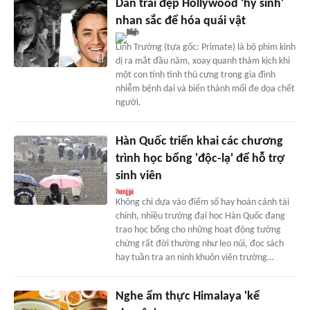
Dàn trai đẹp Hollywood 'hy sinh'
nhan sắc để hóa quái vật
Linh Trưởng (tựa gốc: Primate) là bộ phim kinh
dị ra mắt đầu năm, xoay quanh thảm kịch khi
một con tinh tinh thú cưng trong gia đình
nhiễm bệnh dại và biến thành mối đe dọa chết
người.
Hàn Quốc triển khai các chương
trình học bổng 'độc-lạ' để hỗ trợ
sinh viên
Không chỉ dựa vào điểm số hay hoàn cảnh tài
chính, nhiều trường đại học Hàn Quốc đang
trao học bổng cho những hoạt động tưởng
chừng rất đời thường như leo núi, đọc sách
hay tuần tra an ninh khuôn viên trường…
Nghe ẩm thực Himalaya 'kể