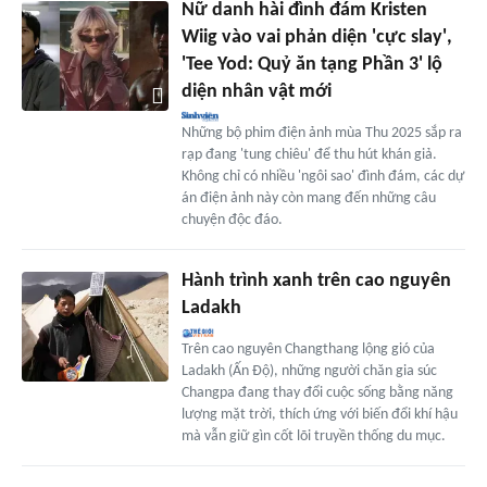
Nữ danh hài đình đám Kristen
Wiig vào vai phản diện 'cực slay',
'Tee Yod: Quỷ ăn tạng Phần 3' lộ
diện nhân vật mới
Những bộ phim điện ảnh mùa Thu 2025 sắp ra
rạp đang 'tung chiêu' để thu hút khán giả.
Không chỉ có nhiều 'ngôi sao' đình đám, các dự
án điện ảnh này còn mang đến những câu
chuyện độc đáo.
Hành trình xanh trên cao nguyên
Ladakh
Trên cao nguyên Changthang lộng gió của
Ladakh (Ấn Độ), những người chăn gia súc
Changpa đang thay đổi cuộc sống bằng năng
lượng mặt trời, thích ứng với biến đổi khí hậu
mà vẫn giữ gìn cốt lõi truyền thống du mục.