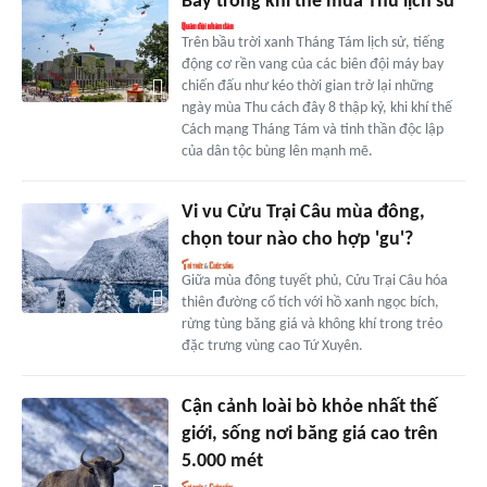
Bay trong khí thế mùa Thu lịch sử
Trên bầu trời xanh Tháng Tám lịch sử, tiếng
động cơ rền vang của các biên đội máy bay
chiến đấu như kéo thời gian trở lại những
ngày mùa Thu cách đây 8 thập kỷ, khi khí thế
Cách mạng Tháng Tám và tinh thần độc lập
của dân tộc bùng lên mạnh mẽ.
Vi vu Cửu Trại Câu mùa đông,
chọn tour nào cho hợp 'gu'?
Giữa mùa đông tuyết phủ, Cửu Trại Câu hóa
thiên đường cổ tích với hồ xanh ngọc bích,
rừng tùng băng giá và không khí trong trẻo
đặc trưng vùng cao Tứ Xuyên.
Cận cảnh loài bò khỏe nhất thế
giới, sống nơi băng giá cao trên
5.000 mét