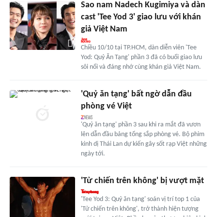
Sao nam Nadech Kugimiya và dàn
cast 'Tee Yod 3' giao lưu với khán
giả Việt Nam
Chiều 10/10 tại TP.HCM, dàn diễn viên 'Tee
Yod: Quỷ Ăn Tạng' phần 3 đã có buổi giao lưu
sôi nổi và đáng nhớ cùng khán giả Việt Nam.
'Quỷ ăn tạng' bất ngờ dẫn đầu
phòng vé Việt
'Quỷ ăn tạng' phần 3 sau khi ra mắt đã vươn
lên dẫn đầu bảng tổng sắp phòng vé. Bộ phim
kinh dị Thái Lan dự kiến gây sốt rạp Việt những
ngày tới.
'Tử chiến trên không' bị vượt mặt
'Tee Yod 3: Quỷ ăn tạng' soán vị trí top 1 của
'Tử chiến trên không', trở thành hiện tượng