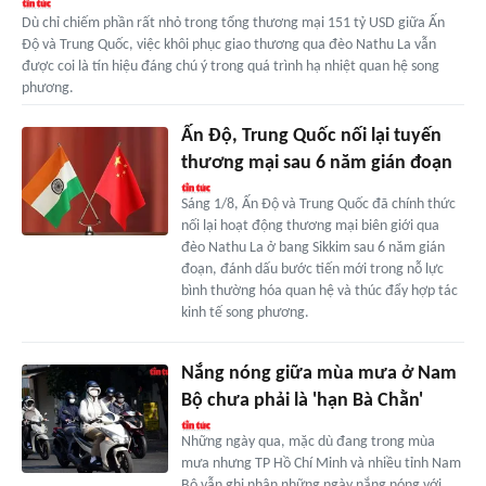
Dù chỉ chiếm phần rất nhỏ trong tổng thương mại 151 tỷ USD giữa Ấn
Độ và Trung Quốc, việc khôi phục giao thương qua đèo Nathu La vẫn
được coi là tín hiệu đáng chú ý trong quá trình hạ nhiệt quan hệ song
phương.
Ấn Độ, Trung Quốc nối lại tuyến
thương mại sau 6 năm gián đoạn
Sáng 1/8, Ấn Độ và Trung Quốc đã chính thức
nối lại hoạt động thương mại biên giới qua
đèo Nathu La ở bang Sikkim sau 6 năm gián
đoạn, đánh dấu bước tiến mới trong nỗ lực
bình thường hóa quan hệ và thúc đẩy hợp tác
kinh tế song phương.
Nắng nóng giữa mùa mưa ở Nam
Bộ chưa phải là 'hạn Bà Chằn'
Những ngày qua, mặc dù đang trong mùa
mưa nhưng TP Hồ Chí Minh và nhiều tỉnh Nam
Bộ vẫn ghi nhận những ngày nắng nóng với