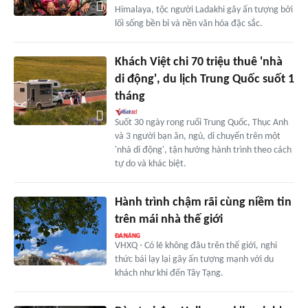
Himalaya, tộc người Ladakhi gây ấn tượng bởi
lối sống bền bỉ và nền văn hóa đặc sắc.
Khách Việt chi 70 triệu thuê 'nhà
di động', du lịch Trung Quốc suốt 1
tháng
Suốt 30 ngày rong ruổi Trung Quốc, Thục Anh
và 3 người bạn ăn, ngủ, di chuyển trên một
'nhà di động', tận hưởng hành trình theo cách
tự do và khác biệt.
Hành trình chậm rãi cùng niềm tin
trên mái nhà thế giới
VHXQ - Có lẽ không đâu trên thế giới, nghi
thức bái lạy lại gây ấn tượng mạnh với du
khách như khi đến Tây Tạng.