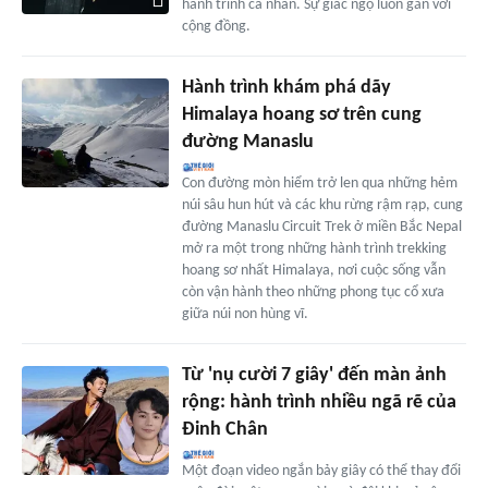
hành trình cá nhân. Sự giác ngộ luôn gắn với
cộng đồng.
Hành trình khám phá dãy
Himalaya hoang sơ trên cung
đường Manaslu
Con đường mòn hiểm trở len qua những hẻm
núi sâu hun hút và các khu rừng rậm rạp, cung
đường Manaslu Circuit Trek ở miền Bắc Nepal
mở ra một trong những hành trình trekking
hoang sơ nhất Himalaya, nơi cuộc sống vẫn
còn vận hành theo những phong tục cổ xưa
giữa núi non hùng vĩ.
Từ 'nụ cười 7 giây' đến màn ảnh
rộng: hành trình nhiều ngã rẽ của
Đinh Chân
Một đoạn video ngắn bảy giây có thể thay đổi