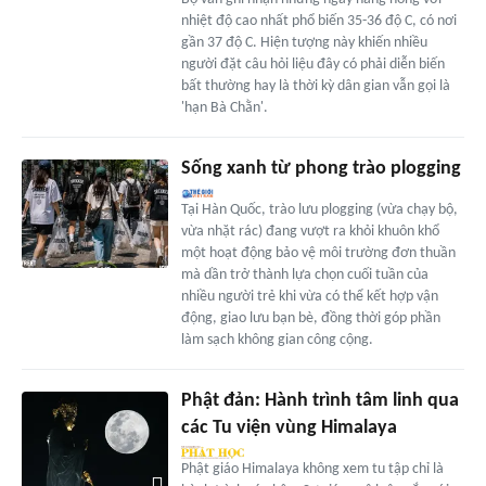
nhiệt độ cao nhất phổ biến 35-36 độ C, có nơi
gần 37 độ C. Hiện tượng này khiến nhiều
người đặt câu hỏi liệu đây có phải diễn biến
bất thường hay là thời kỳ dân gian vẫn gọi là
'hạn Bà Chằn'.
Sống xanh từ phong trào plogging
Tại Hàn Quốc, trào lưu plogging (vừa chạy bộ,
vừa nhặt rác) đang vượt ra khỏi khuôn khổ
một hoạt động bảo vệ môi trường đơn thuần
mà dần trở thành lựa chọn cuối tuần của
nhiều người trẻ khi vừa có thể kết hợp vận
động, giao lưu bạn bè, đồng thời góp phần
làm sạch không gian công cộng.
Phật đản: Hành trình tâm linh qua
các Tu viện vùng Himalaya
Phật giáo Himalaya không xem tu tập chỉ là