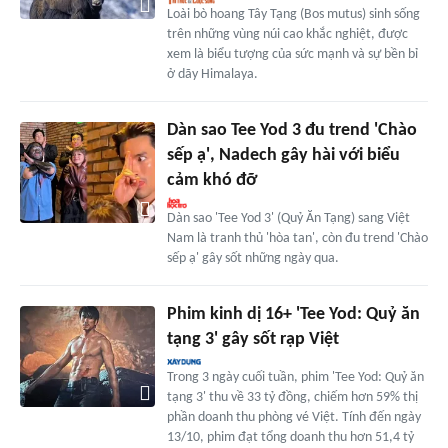
Loài bò hoang Tây Tạng (Bos mutus) sinh sống
trên những vùng núi cao khắc nghiệt, được
xem là biểu tượng của sức mạnh và sự bền bỉ
ở dãy Himalaya.
Dàn sao Tee Yod 3 đu trend 'Chào
sếp ạ', Nadech gây hài với biểu
cảm khó đỡ
Dàn sao 'Tee Yod 3' (Quỷ Ăn Tạng) sang Việt
Nam là tranh thủ 'hòa tan', còn đu trend 'Chào
sếp ạ' gây sốt những ngày qua.
Phim kinh dị 16+ 'Tee Yod: Quỷ ăn
tạng 3' gây sốt rạp Việt
Trong 3 ngày cuối tuần, phim 'Tee Yod: Quỷ ăn
tạng 3' thu về 33 tỷ đồng, chiếm hơn 59% thị
phần doanh thu phòng vé Việt. Tính đến ngày
13/10, phim đạt tổng doanh thu hơn 51,4 tỷ