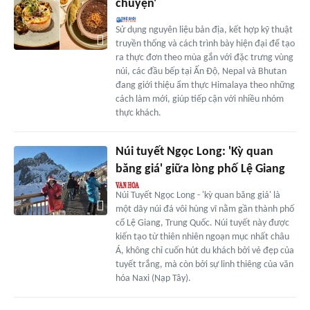
chuyện'
Sử dụng nguyên liệu bản địa, kết hợp kỹ thuật
truyền thống và cách trình bày hiện đại để tạo
ra thực đơn theo mùa gắn với đặc trưng vùng
núi, các đầu bếp tại Ấn Độ, Nepal và Bhutan
đang giới thiệu ẩm thực Himalaya theo những
cách làm mới, giúp tiếp cận với nhiều nhóm
thực khách.
Núi tuyết Ngọc Long: 'Kỳ quan
băng giá' giữa lòng phố Lệ Giang
Núi Tuyết Ngọc Long - 'kỳ quan băng giá' là
một dãy núi đá vôi hùng vĩ nằm gần thành phố
cổ Lệ Giang, Trung Quốc. Núi tuyết này được
kiến tạo từ thiên nhiên ngoạn mục nhất châu
Á, không chỉ cuốn hút du khách bởi vẻ đẹp của
tuyết trắng, mà còn bởi sự linh thiêng của văn
hóa Naxi (Nạp Tây).