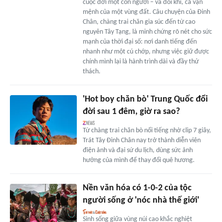
cuộc đời một con người – và đôi khi, cả vận
mệnh của một vùng đất. Câu chuyện của Đinh
Chân, chàng trai chăn gia súc đến từ cao
nguyên Tây Tạng, là minh chứng rõ nét cho sức
mạnh của thời đại số: nơi danh tiếng đến
nhanh như một cú chớp, nhưng việc giữ được
chính mình lại là hành trình dài và đầy thử
thách.
'Hot boy chăn bò' Trung Quốc đổi
đời sau 1 đêm, giờ ra sao?
Từ chàng trai chăn bò nổi tiếng nhờ clip 7 giây,
Trát Tây Đinh Chân nay trở thành diễn viên
điện ảnh và đại sứ du lịch, dùng sức ảnh
hưởng của mình để thay đổi quê hương.
Nền văn hóa có 1-0-2 của tộc
người sống ở 'nóc nhà thế giới'
Sinh sống giữa vùng núi cao khắc nghiệt