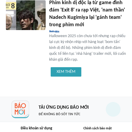
Phim kinh dị độc lạ từ game đình
đám 'Exit 8' ra rạp Việt, 'nam thần'
Nadech Kugimiya lại 'gánh team'
trong phim mới
Halloween 2025 còn chưa tới nhưng rạp chiếu
lại cực kỳ nhộn nhịp với hàng loạt 'bom tấn'
kinh dị đổ bộ. Những phim kinh dị đình đám
quốc tế liên tục 'nhá hàng' trailer mới, lôi cuốn
khán giả đến rạp.
XEM THÊM
TẢI ỨNG DỤNG BÁO MỚI
ĐỂ KHÔNG BỎ SÓT TIN TỨC
Điều khoản sử dụng
Chính sách bảo mật