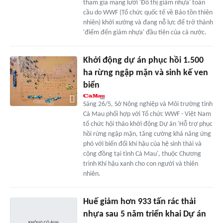
tham gia mạng lưới 'Đô thị giảm nhựa' toàn
cầu do WWF (Tổ chức quốc tế về Bảo tồn thiên
nhiên) khởi xướng và đang nỗ lực để trở thành
'điểm đến giảm nhựa' đầu tiên của cả nước.
Khởi động dự án phục hồi 1.500
ha rừng ngập mặn và sinh kế ven
biển
Sáng 26/5, Sở Nông nghiệp và Môi trường tỉnh
Cà Mau phối hợp với Tổ chức WWF - Việt Nam
tổ chức hội thảo khởi động Dự án 'Hỗ trợ phục
hồi rừng ngập mặn, tăng cường khả năng ứng
phó với biến đổi khí hậu của hệ sinh thái và
cộng đồng tại tỉnh Cà Mau', thuộc Chương
trình Khí hậu xanh cho con người và thiên
nhiên.
Huế giảm hơn 933 tấn rác thải
nhựa sau 5 năm triển khai Dự án