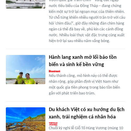
Vườn quốc gia Tràm Chim – vùng đất ngập
nước tiêu biểu của Đồng Tháp – đang chứng
kiến một sự trở lại ngoạn mục của thiên nhiên.
Từ chỗ từng khiến nhiều người trăn trở với câu
hỏi 'chim đâu?', giờ đây những đàn chim hàng
ngàn cá thể đã bay về, phủ kín các cánh đồng
nước. Nhiều loài thực vật đặc trưng cũng xuất
hiện trở lại sau nhiều năm vắng bóng.
Hành lang xanh mở lối bảo tồn
biển và sinh kế bền vững
Nếu thành công, mô hình này có thể được
nhân rộng, góp phần định vị Việt Nam như
một quốc gia tiên phong trong bảo tồn biển
gắn với phát triển bao trùm.
Du khách Việt có xu hướng du lịch
xanh, trải nghiệm cá nhân hóa
Chuỗi kỳ nghỉ lễ Giỗ Tổ Hùng Vương (mùng 10