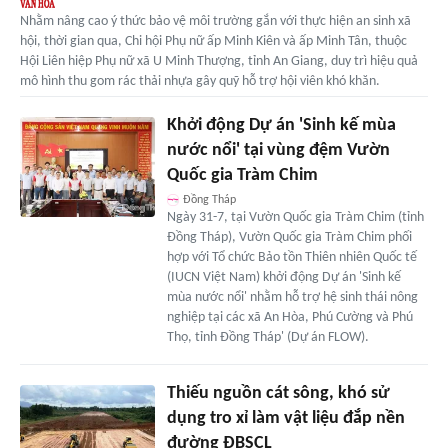
Nhằm nâng cao ý thức bảo vệ môi trường gắn với thực hiện an sinh xã
hội, thời gian qua, Chi hội Phụ nữ ấp Minh Kiên và ấp Minh Tân, thuộc
Hội Liên hiệp Phụ nữ xã U Minh Thượng, tỉnh An Giang, duy trì hiệu quả
mô hình thu gom rác thải nhựa gây quỹ hỗ trợ hội viên khó khăn.
Khởi động Dự án 'Sinh kế mùa
nước nổi' tại vùng đệm Vườn
Quốc gia Tràm Chim
Đồng Tháp
Ngày 31-7, tại Vườn Quốc gia Tràm Chim (tỉnh
Đồng Tháp), Vườn Quốc gia Tràm Chim phối
hợp với Tổ chức Bảo tồn Thiên nhiên Quốc tế
(IUCN Việt Nam) khởi động Dự án 'Sinh kế
mùa nước nổi' nhằm hỗ trợ hệ sinh thái nông
nghiệp tại các xã An Hòa, Phú Cường và Phú
Thọ, tỉnh Đồng Tháp' (Dự án FLOW).
Thiếu nguồn cát sông, khó sử
dụng tro xỉ làm vật liệu đắp nền
đường ĐBSCL