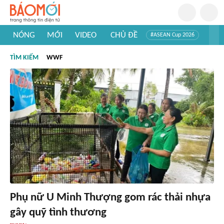
NÓNG
MỚI
VIDEO
CHỦ ĐỀ
#ASEAN Cup 2026
#Trí tuệ nhân tạo
#Mỹ - Iran
#Khám phá Việt Nam
TÌM KIẾM
WWF
#Khám phá thế giới
Phụ nữ U Minh Thượng gom rác thải nhựa
gây quỹ tình thương