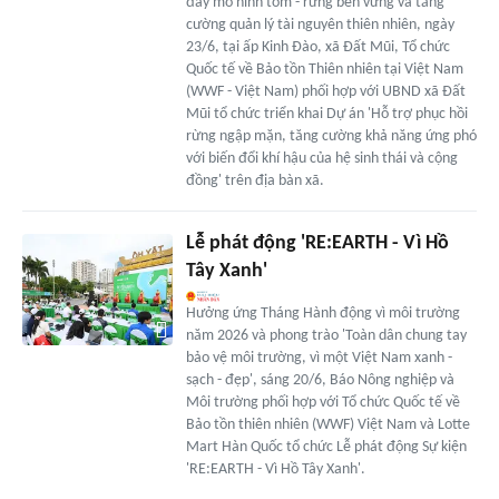
đẩy mô hình tôm - rừng bền vững và tăng
cường quản lý tài nguyên thiên nhiên, ngày
23/6, tại ấp Kinh Đào, xã Đất Mũi, Tổ chức
Quốc tế về Bảo tồn Thiên nhiên tại Việt Nam
(WWF - Việt Nam) phối hợp với UBND xã Đất
Mũi tổ chức triển khai Dự án 'Hỗ trợ phục hồi
rừng ngập mặn, tăng cường khả năng ứng phó
với biến đổi khí hậu của hệ sinh thái và cộng
đồng' trên địa bàn xã.
Lễ phát động 'RE:EARTH - Vì Hồ
Tây Xanh'
Hưởng ứng Tháng Hành động vì môi trường
năm 2026 và phong trào 'Toàn dân chung tay
bảo vệ môi trường, vì một Việt Nam xanh -
sạch - đẹp', sáng 20/6, Báo Nông nghiệp và
Môi trường phối hợp với Tổ chức Quốc tế về
Bảo tồn thiên nhiên (WWF) Việt Nam và Lotte
Mart Hàn Quốc tổ chức Lễ phát động Sự kiện
'RE:EARTH - Vì Hồ Tây Xanh'.