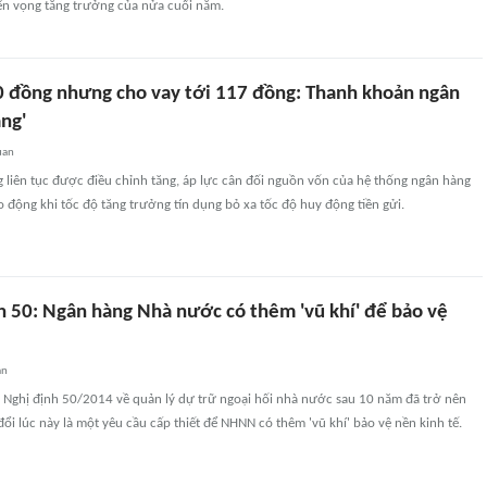
iển vọng tăng trưởng của nửa cuối năm.
 đồng nhưng cho vay tới 117 đồng: Thanh khoản ngân
ng'
uan
g liên tục được điều chỉnh tăng, áp lực cân đối nguồn vốn của hệ thống ngân hàng
động khi tốc độ tăng trưởng tín dụng bỏ xa tốc độ huy động tiền gửi.
h 50: Ngân hàng Nhà nước có thêm 'vũ khí' để bảo vệ
an
là Nghị định 50/2014 về quản lý dự trữ ngoại hối nhà nước sau 10 năm đã trở nên
đổi lúc này là một yêu cầu cấp thiết để NHNN có thêm 'vũ khí' bảo vệ nền kinh tế.