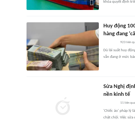
khóa quyết định tr
Huy động 100
hàng đang 'că
923
liên q
Dù lãi suất huy độn
vẫn đang ở mức báo 
Sửa Nghị địn
nền kinh tế
11
liên qu
'Chiếc áo' pháp lý 
chật chội. Việc sửa 