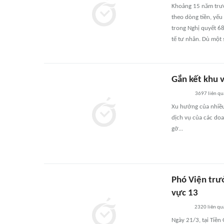
Khoảng 15 năm trước
theo dòng tiền, yếu
trong Nghị quyết 6
tế tư nhân. Dù một 
Gắn kết khu v
3697
liên q
Xu hướng của nhiều 
dịch vụ của các doa
gỡ...
Phó Viện trư
vực 13
2320
liên qu
Ngày 21/3, tại Tiề