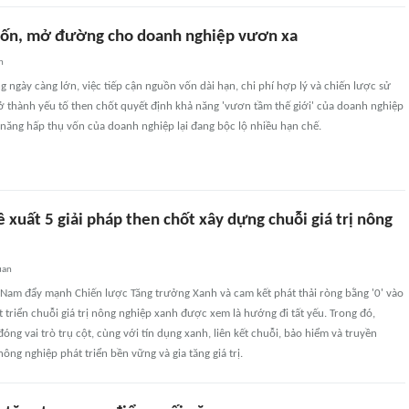
vốn, mở đường cho doanh nghiệp vươn xa
n
 ngày càng lớn, việc tiếp cận nguồn vốn dài hạn, chi phí hợp lý và chiến lược sử
ở thành yếu tố then chốt quyết định khả năng 'vươn tầm thế giới' của doanh nghiệp
ả năng hấp thụ vốn của doanh nghiệp lại đang bộc lộ nhiều hạn chế.
 xuất 5 giải pháp then chốt xây dựng chuỗi giá trị nông
uan
 Nam đẩy mạnh Chiến lược Tăng trưởng Xanh và cam kết phát thải ròng bằng '0' vào
 triển chuỗi giá trị nông nghiệp xanh được xem là hướng đi tất yếu. Trong đó,
óng vai trò trụ cột, cùng với tín dụng xanh, liên kết chuỗi, bảo hiểm và truyền
ông nghiệp phát triển bền vững và gia tăng giá trị.