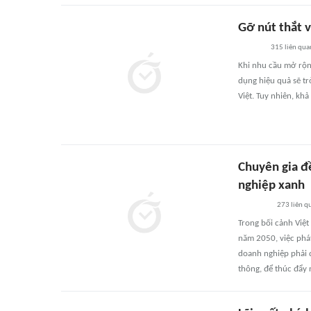
Gỡ nút thắt 
315
liên qua
Khi nhu cầu mở rộng
dụng hiệu quả sẽ tr
Việt. Tuy nhiên, kh
Chuyên gia đề
nghiệp xanh
273
liên q
Trong bối cảnh Việt
năm 2050, việc phát
doanh nghiệp phải đ
thông, để thúc đẩy n