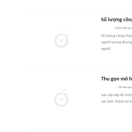
Số lượng côn
2320
liên qu
Số lượng công chức
người tương đương 
người.
Thu gọn mô h
18
liên qu
Sau sắp xếp tổ chứ
các tỉnh, thành từ 