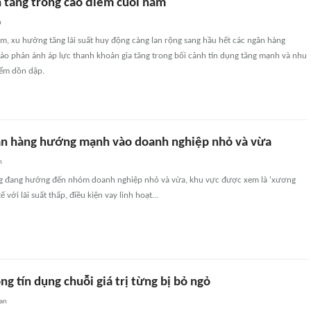
h tăng trong cao điểm cuối năm
n
m, xu hướng tăng lãi suất huy động càng lan rộng sang hầu hết các ngân hàng
ào phản ánh áp lực thanh khoản gia tăng trong bối cảnh tín dụng tăng mạnh và nhu
ểm dồn dập.
n hàng hướng mạnh vào doanh nghiệp nhỏ và vừa
n
g đang hướng đến nhóm doanh nghiệp nhỏ và vừa, khu vực được xem là 'xương
ế với lãi suất thấp, điều kiện vay linh hoạt…
g tín dụng chuỗi giá trị từng bị bỏ ngỏ
uan