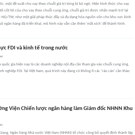
, một đề xuất cho vay theo chuỗi giá trị từng bị bỏ ngỏ. Hiện hình thức cho vay
 tố cốt lõi của cho vay theo chuỗi cung ứng, chuỗi giá trị được nhấn mạnh trở lại
8-NQ/TW, như một giải pháp thúc đẩy và đa dạng hóa nguồn vốn cho khu vực kinh
số ngân hàng đã triển khai, mô hình này vẫn cần thêm 'mắt xích' để thành hình.
ực FDI và kinh tế trong nước
uan
quốc gia hiện nay là các doanh nghiệp nội địa cần tham gia vào chuỗi cung ứng,
nh nghiệp FDI. Tại Việt Nam, quá trình này đang có không ít các 'rào cản' cần tháo
ởng Viện Chiến lược ngân hàng làm Giám đốc NHNN Khu
an
n Giang, Ngân hàng Nhà nước Việt Nam (NHNN) tổ chức công bố quyết định thành lập