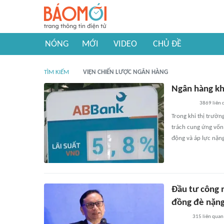
NÓNG
MỚI
VIDEO
CHỦ ĐỀ
TÌM KIẾM
VIỆN CHIẾN LƯỢC NGÂN HÀNG
Ngân hàng kh
3869
liên 
Trong khi thị trườn
trách cung ứng vốn
động và áp lực nặng 
Đầu tư công m
đồng đè nặng
315
liên quan