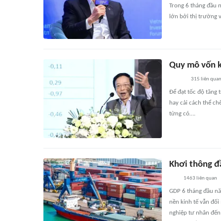
Trong 6 tháng đầu n
lớn bởi thị trường 
Quy mô vốn k
315
liên qua
Để đạt tốc độ tăng 
hay cải cách thể ch
từng có….
Khơi thông đầ
1463
liên quan
GDP 6 tháng đầu nă
nền kinh tế vẫn đối
nghiệp tư nhân đến 