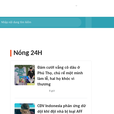
Nóng 24H
Đám cưới vắng cô dâu ở
Phú Thọ, chú rể một mình
làm lễ, hai họ khóc vì
thương
8 giờ
CĐV Indonesia phản ứng dữ
dội khi đội nhà bị loại AFF