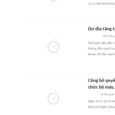
và ra mắt NHNN khu
Dư địa tăng 
1959
liên 
Thời gian gần đây,
không đẩy mạnh huy 
khoản để đẩy mạnh 
Công bố quyế
chức bộ máy,
14
liên quan
Ngày 25/2, tại Hà N
Đảng bộ Ngân hàng 