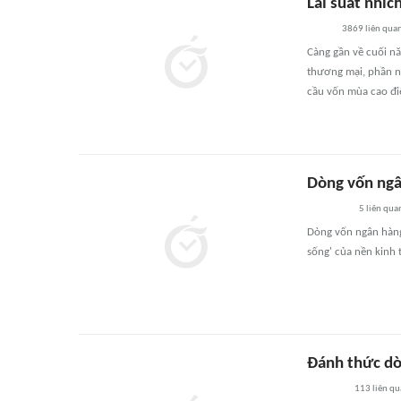
Lãi suất nhíc
3869
liên qua
Càng gần về cuối nă
thương mại, phần n
cầu vốn mùa cao đi
Dòng vốn ngâ
5
liên qua
Dòng vốn ngân hàn
sống' của nền kinh t
Đánh thức dòn
113
liên q