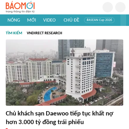
NÓNG
MỚI
VIDEO
CHỦ ĐỀ
#ASEAN Cup 2026
#Trí tuệ nhân tạo
#Mỹ - Iran
#Khám phá Việt Nam
TÌM KIẾM
VNDIRECT RESEARCH
#Khám phá thế giới
Chủ khách sạn Daewoo tiếp tục khất nợ
hơn 3.000 tỷ đồng trái phiếu