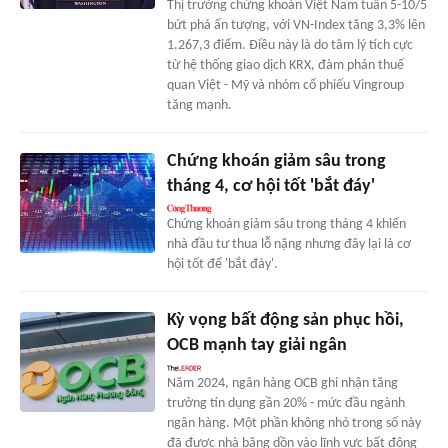
Thị trường chứng khoán Việt Nam tuần 5-10/5
bứt phá ấn tượng, với VN-Index tăng 3,3% lên
1.267,3 điểm. Điều này là do tâm lý tích cực
từ hệ thống giao dịch KRX, đàm phán thuế
quan Việt - Mỹ và nhóm cổ phiếu Vingroup
tăng mạnh.
Chứng khoán giảm sâu trong
tháng 4, cơ hội tốt 'bắt đáy'
Chứng khoán giảm sâu trong tháng 4 khiến
nhà đầu tư thua lỗ nặng nhưng đây lại là cơ
hội tốt để 'bắt đáy'.
Kỳ vọng bất động sản phục hồi,
OCB mạnh tay giải ngân
Năm 2024, ngân hàng OCB ghi nhận tăng
trưởng tín dụng gần 20% - mức đầu ngành
ngân hàng. Một phần không nhỏ trong số này
đã được nhà băng dồn vào lĩnh vực bất động