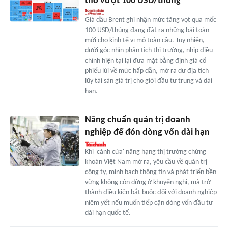
thô vượt 100 USD/thùng
Giá dầu Brent ghi nhận mức tăng vọt qua mốc
100 USD/thùng đang đặt ra những bài toán
mới cho kinh tế vĩ mô toàn cầu. Tuy nhiên,
dưới góc nhìn phân tích thị trường, nhịp điều
chỉnh hiện tại lại đưa mặt bằng định giá cổ
phiếu lùi về mức hấp dẫn, mở ra dư địa tích
lũy tài sản giá trị cho giới đầu tư trung và dài
hạn.
Nâng chuẩn quản trị doanh
nghiệp để đón dòng vốn dài hạn
Khi 'cánh cửa' nâng hạng thị trường chứng
khoán Việt Nam mở ra, yêu cầu về quản trị
công ty, minh bạch thông tin và phát triển bền
vững không còn dừng ở khuyến nghị, mà trở
thành điều kiện bắt buộc đối với doanh nghiệp
niêm yết nếu muốn tiếp cận dòng vốn đầu tư
dài hạn quốc tế.