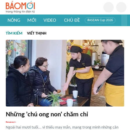
NÓNG
MỚI
VIDEO
CHỦ ĐỀ
#ASEAN Cup 2026
#Trí tuệ nhân tạo
#Mỹ - Iran
#Khám phá Việt Nam
TÌM KIẾM
VIẾT THỊNH
#Khám phá thế giới
Những 'chú ong non' chăm chỉ
Ngoài hai mươi tuổi... vì thiếu may mắn, mang trong mình những căn