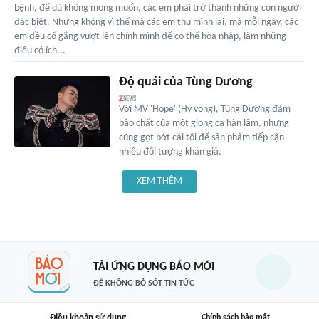
bệnh, để dù không mong muốn, các em phải trở thành những con người
đặc biệt. Nhưng không vì thế mà các em thu mình lại, mà mỗi ngày, các
em đều cố gắng vượt lên chính mình để có thể hòa nhập, làm những
điều có ích...
Độ quái của Tùng Dương
Với MV 'Hope' (Hy vọng), Tùng Dương đảm
bảo chất của một giọng ca hàn lâm, nhưng
cũng gọt bớt cái tôi để sản phẩm tiếp cận
nhiều đối tượng khán giả.
XEM THÊM
TẢI ỨNG DỤNG BÁO MỚI
ĐỂ KHÔNG BỎ SÓT TIN TỨC
Điều khoản sử dụng
Chính sách bảo mật