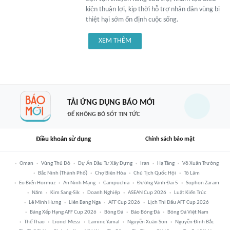
kiện thuận lợi, kịp thời hỗ trợ nhân dân vùng bị
thiệt hại sớm ổn định cuộc sống.
XEM THÊM
TẢI ỨNG DỤNG BÁO MỚI
ĐỂ KHÔNG BỎ SÓT TIN TỨC
Điều khoản sử dụng
Chính sách bảo mật
Oman
Vùng Thủ Đô
Dự Án Đầu Tư Xây Dựng
Iran
Hạ Tầng
Võ Xuân Trường
Bắc Ninh (thành Phố)
Chợ Biên Hòa
Chủ Tịch Quốc Hội
Tô Lâm
Eo Biển Hormuz
An Ninh Mạng
Campuchia
Đường Vành Đai 5
Sophon Zaram
Năm
Kim Sang-Sik
Doanh Nghiệp
ASEAN Cup 2026
Luật Kiến Trúc
Lê Minh Hưng
Liên Bang Nga
AFF Cup 2026
Lịch Thi Đấu AFF Cup 2026
Bảng Xếp Hạng AFF Cup 2026
Bóng Đá
Báo Bóng Đá
Bóng Đá Việt Nam
Thể Thao
Lionel Messi
Lamine Yamal
Nguyễn Xuân Son
Nguyễn Đình Bắc