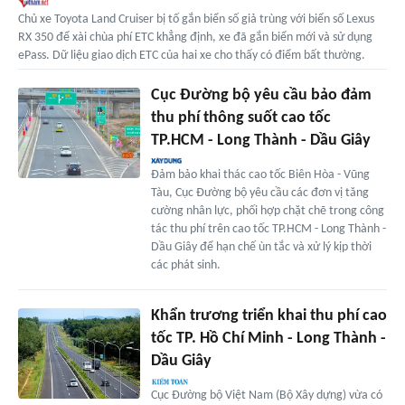
Chủ xe Toyota Land Cruiser bị tố gắn biển số giả trùng với biển số Lexus
RX 350 để xài chùa phí ETC khẳng định, xe đã gắn biển mới và sử dụng
ePass. Dữ liệu giao dịch ETC của hai xe cho thấy có điểm bất thường.
Cục Đường bộ yêu cầu bảo đảm
thu phí thông suốt cao tốc
TP.HCM - Long Thành - Dầu Giây
Đảm bảo khai thác cao tốc Biên Hòa - Vũng
Tàu, Cục Đường bộ yêu cầu các đơn vị tăng
cường nhân lực, phối hợp chặt chẽ trong công
tác thu phí trên cao tốc TP.HCM - Long Thành -
Dầu Giây để hạn chế ùn tắc và xử lý kịp thời
các phát sinh.
Khẩn trương triển khai thu phí cao
tốc TP. Hồ Chí Minh - Long Thành -
Dầu Giây
Cục Đường bộ Việt Nam (Bộ Xây dựng) vừa có