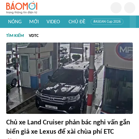
NÓNG
MỚI
VIDEO
CHỦ ĐỀ
#ASEAN Cup 2026
#Trí tuệ nhân tạo
#Mỹ - Iran
#Khám phá Việt Nam
TÌM KIẾM
VDTC
#Khám phá thế giới
Chủ xe Land Cruiser phản bác nghi vấn gắn
biển giả xe Lexus để xài chùa phí ETC