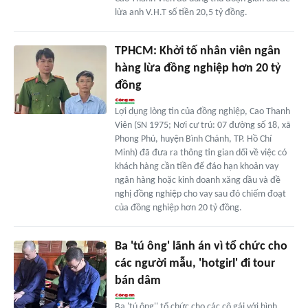
lừa anh V.H.T số tiền 20,5 tỷ đồng.
TPHCM: Khởi tố nhân viên ngân
hàng lừa đồng nghiệp hơn 20 tỷ
đồng
Lợi dụng lòng tin của đồng nghiệp, Cao Thanh
Viên (SN 1975; Nơi cư trú: 07 đường số 18, xã
Phong Phú, huyện Bình Chánh, TP. Hồ Chí
Minh) đã đưa ra thông tin gian dối về việc có
khách hàng cần tiền để đáo hạn khoản vay
ngân hàng hoặc kinh doanh xăng dầu và đề
nghị đồng nghiệp cho vay sau đó chiếm đoạt
của đồng nghiệp hơn 20 tỷ đồng.
Ba 'tú ông' lãnh án vì tổ chức cho
các người mẫu, 'hotgirl' đi tour
bán dâm
Ba 'tú ông'' tổ chức cho các cô gái với hình