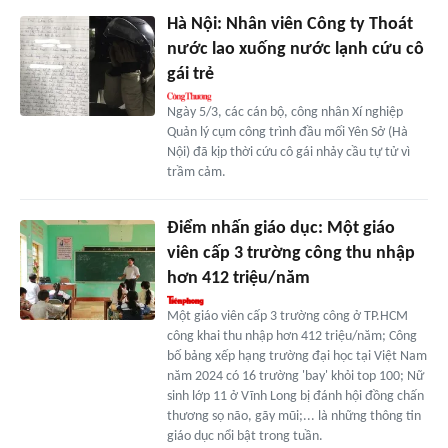
Hà Nội: Nhân viên Công ty Thoát
nước lao xuống nước lạnh cứu cô
gái trẻ
Ngày 5/3, các cán bộ, công nhân Xí nghiệp
Quản lý cụm công trình đầu mối Yên Sở (Hà
Nội) đã kịp thời cứu cô gái nhảy cầu tự tử vì
trầm cảm.
Điểm nhấn giáo dục: Một giáo
viên cấp 3 trường công thu nhập
hơn 412 triệu/năm
Một giáo viên cấp 3 trường công ở TP.HCM
công khai thu nhập hơn 412 triệu/năm; Công
bố bảng xếp hạng trường đại học tại Việt Nam
năm 2024 có 16 trường 'bay' khỏi top 100; Nữ
sinh lớp 11 ở Vĩnh Long bị đánh hội đồng chấn
thương sọ não, gãy mũi;... là những thông tin
giáo dục nổi bật trong tuần.