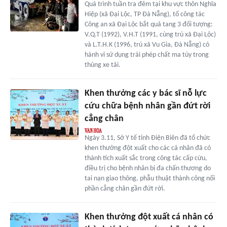
Quá trình tuần tra đêm tại khu vực thôn Nghĩa
Hiệp (xã Đại Lộc, TP Đà Nẵng), tổ công tác
Công an xã Đại Lộc bắt quả tang 3 đối tượng:
V.Q.T (1992), V.H.T (1991, cùng trú xã Đại Lộc)
và L.T.H.K (1996, trú xã Vu Gia, Đà Nẵng) có
hành vi sử dụng trái phép chất ma túy trong
thùng xe tải.
Khen thưởng các y bác sĩ nỗ lực
cứu chữa bệnh nhân gần đứt rời
cẳng chân
Ngày 3.11, Sở Y tế tỉnh Điện Biên đã tổ chức
khen thưởng đột xuất cho các cá nhân đã có
thành tích xuất sắc trong công tác cấp cứu,
điều trị cho bệnh nhân bị đa chấn thương do
tai nạn giao thông, phẫu thuật thành công nối
phần cẳng chân gần đứt rời.
Khen thưởng đột xuất cá nhân có