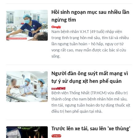
Hồi sinh ngoạn mục sau nhiều lần
ngừng tim
Nam bệnh nhân V.H.T (49 tuổi) nhập viện
trong tình trạng hôn mê sâu, tím tái và nhiều
lần ngưng tuần hoàn – hô hấp, nguy cơ tử
vong rất cao, may mắn được các bác sĩ cứu
sống.
Người đàn ông suýt mất mạng vì
tự ý sử dụng xịt hen phế quản
Bệnh viện Thống Nhất (TP.HCM) vừa điều trị
thành công cho nam bệnh nhân hôn mê sâu,
tím tái, ngưng tuần hoàn do tự dùng thuốc xịt
điều trị hen phế quản tại nhà.
Trước lên xe tải, sau lên 'xe thùng'