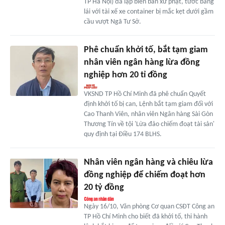
TP Hà Nội) đã lập biên bản xử phạt, tước bằng
lái với tài xế xe container bị mắc kẹt dưới gầm
cầu vượt Ngã Tư Sở.
Phê chuẩn khởi tố, bắt tạm giam
nhân viên ngân hàng lừa đồng
nghiệp hơn 20 tỉ đồng
VKSND TP Hồ Chí Minh đã phê chuẩn Quyết
định khởi tố bị can, Lệnh bắt tạm giam đối với
Cao Thanh Viên, nhân viên Ngân hàng Sài Gòn
Thương Tín về tội 'Lừa đảo chiếm đoạt tài sản'
quy định tại Điều 174 BLHS.
Nhân viên ngân hàng và chiêu lừa
đồng nghiệp để chiếm đoạt hơn
20 tỷ đồng
Ngày 16/10, Văn phòng Cơ quan CSĐT Công an
TP Hồ Chí Minh cho biết đã khởi tố, thi hành