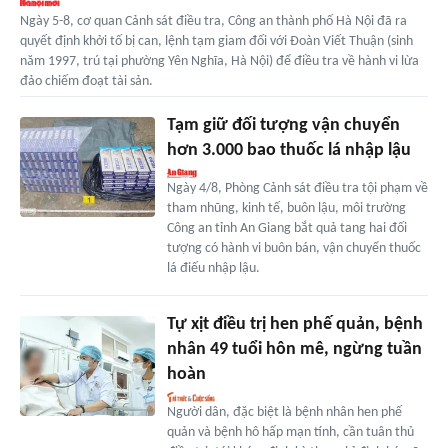
Ngày 5-8, cơ quan Cảnh sát điều tra, Công an thành phố Hà Nội đã ra
quyết định khởi tố bị can, lệnh tạm giam đối với Đoàn Viết Thuận (sinh
năm 1997, trú tại phường Yên Nghĩa, Hà Nội) để điều tra về hành vi lừa
đảo chiếm đoạt tài sản.
Tạm giữ đối tượng vận chuyển
hơn 3.000 bao thuốc lá nhập lậu
Ngày 4/8, Phòng Cảnh sát điều tra tội phạm về
tham nhũng, kinh tế, buôn lậu, môi trường
Công an tỉnh An Giang bắt quả tang hai đối
tượng có hành vi buôn bán, vận chuyển thuốc
lá điếu nhập lậu.
Tự xịt điều trị hen phế quản, bệnh
nhân 49 tuổi hôn mê, ngừng tuần
hoàn
Người dân, đặc biệt là bệnh nhân hen phế
quản và bệnh hô hấp mạn tính, cần tuân thủ