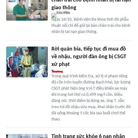
chân trái cho bệnh nhân bị tai nạn
giao thông
Ngày 24/10, Bệnh viện Đa khoa tỉnh đã phẫu
thuật nối chi để giữ lại bàn chân trái cho bệnh
nhân bị tai nạn giao thông.
Rời quán bia, tiếp tục đi mua đồ
về nhậu, người đàn ông bị CSGT
xử phạt
Trong quá trình kiểm tra, xử lý vi phạm nồng
độ cồn trên tuyến đường Bạch Mai, lực lượng
CSGT phát hiện ông V.H.T điều khiển xe máy
khi trong hơi thở có 0,499 mg/l cồn. Điều
đáng nói, thời điểm bị dừng xe, ông T. vẫn
treo túi đồ nhậu vừa mua, khai nhận trước đó
đã uống khoảng 5 cốc bia sau buổi chơi thể
thao.
Tình trạng sức khỏe 6 nạn nhân