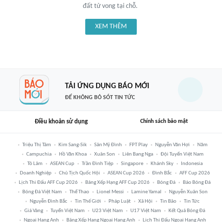
đất tử vong tại chỗ.
XEM THÊM
TẢI ỨNG DỤNG BÁO MỚI
ĐỂ KHÔNG BỎ SÓT TIN TỨC
Điều khoản sử dụng
Chính sách bảo mật
Triệu Thị Tâm
Kim Sang-Sik
Sân Mỹ Đình
FPT Play
Nguyễn Văn Hợi
Năm
Campuchia
Hồ Văn Khoa
Xuân Son
Liên Bang Nga
Đội Tuyển Việt Nam
Tô Lâm
ASEAN Cup
Trần Đình Tiệp
Singapore
Khánh Sky
Indonesia
Doanh Nghiệp
Chủ Tịch Quốc Hội
ASEAN Cup 2026
Đình Bắc
AFF Cup 2026
Lịch Thi Đấu AFF Cup 2026
Bảng Xếp Hạng AFF Cup 2026
Bóng Đá
Báo Bóng Đá
Bóng Đá Việt Nam
Thể Thao
Lionel Messi
Lamine Yamal
Nguyễn Xuân Son
Nguyễn Đình Bắc
Tin Thế Giới
Pháp Luật
Xã Hội
Tin Bão
Tin Tức
Giá Vàng
Tuyển Việt Nam
U23 Việt Nam
U17 Việt Nam
Kết Quả Bóng Đá
Ngoại Hạng Anh
Bảng Xếp Hạng Ngoại Hạng Anh
Lịch Thi Đấu Ngoại Hạng Anh