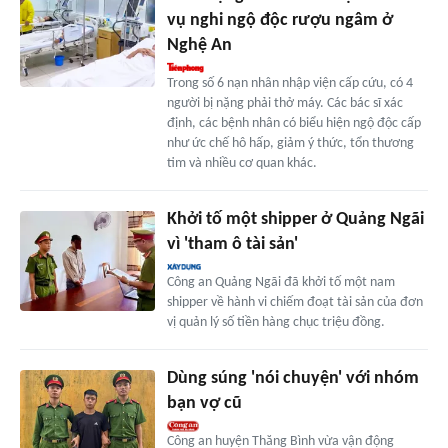
vụ nghi ngộ độc rượu ngâm ở
Nghệ An
Trong số 6 nạn nhân nhập viện cấp cứu, có 4
người bị nặng phải thở máy. Các bác sĩ xác
định, các bệnh nhân có biểu hiện ngộ độc cấp
như ức chế hô hấp, giảm ý thức, tổn thương
tim và nhiều cơ quan khác.
Khởi tố một shipper ở Quảng Ngãi
vì 'tham ô tài sản'
Công an Quảng Ngãi đã khởi tố một nam
shipper về hành vi chiếm đoạt tài sản của đơn
vị quản lý số tiền hàng chục triệu đồng.
Dùng súng 'nói chuyện' với nhóm
bạn vợ cũ
Công an huyện Thăng Bình vừa vận động