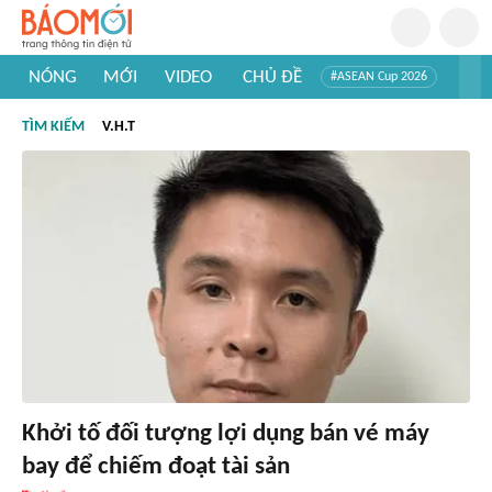
NÓNG
MỚI
VIDEO
CHỦ ĐỀ
#ASEAN Cup 2026
#Trí tuệ nhân tạo
#Mỹ - Iran
#Khám phá Việt Nam
TÌM KIẾM
V.H.T
#Khám phá thế giới
Khởi tố đối tượng lợi dụng bán vé máy
bay để chiếm đoạt tài sản