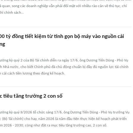
 quan, song các doanh nghiệp vẫn phải đối mặt với nhiều rào cản về thủ tục, chi
hi chính sách...
0 tỷ đồng tiết kiệm từ tinh gọn bộ máy vào nguồn cải
ơng
hường kỳ quý 2 của Bộ Tài chính diễn ra ngày 17/6, ông Dương Tiến Dũng - Phó Vụ
h Nhà nước, cho biết Chính phủ đã chủ động chuẩn bị đầy đủ nguồn lực tài chính
nh cải cách tiền lương theo đúng kế hoạch.
 tiêu tăng trưởng 2 con số
hường kỳ quý II/2026 tổ chức sáng 17/6, ông Dương Tiến Dũng - Phó Vụ trưởng Vụ
(Bộ Tài chính) cho hay, năm 2026 là năm đầu tiên thực hiện kế hoạch phát triển
năm 2026 - 2030, cũng như đặt ra mục tiêu tăng trưởng cao, 2 con số.