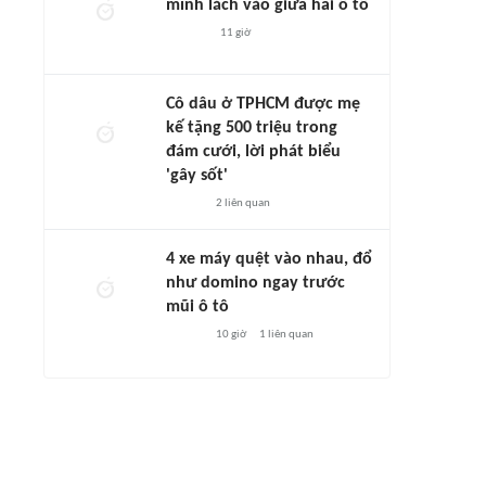
mình lách vào giữa hai ô tô
11 giờ
Cô dâu ở TPHCM được mẹ
kế tặng 500 triệu trong
đám cưới, lời phát biểu
'gây sốt'
2
liên quan
4 xe máy quệt vào nhau, đổ
như domino ngay trước
mũi ô tô
10 giờ
1
liên quan