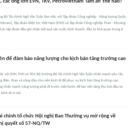
 các ông lớn EVN, TKV, Petrovietnam 'làm ăn' thế nào?
ng Bộ Tài chính Ngô Văn Tuấn làm việc với Tập đoàn Công nghiệp - Năng lượng Quốc
vietnam), Tập đoàn Điện lực Việt Nam (EVN) và Tập đoàn Công nghiệp Than - Khoáng
 Các tập đoàn đều ghi nhận kết quả sản xuất, kinh doanh, đầu tư khả quan trong 6
n để đảm bảo năng lượng cho kịch bản tăng trưởng cao
iệc với EVN, PVN và TKV, Bộ trưởng Bộ Tài chính Ngô Văn Tuấn nhấn mạnh yêu cầu
 điện, than và xăng dầu cho nền kinh tế để phục vụ kịch bản tăng trưởng cao.
ng nhấn mạnh năng lượng phải đi trước một bước để tạo nền tảng thu hút đầu tư
 kinh tế vĩ mô.
ài chính tổ chức Hội nghị Ban Thường vụ mở rộng về
ghị quyết số 57-NQ/TW