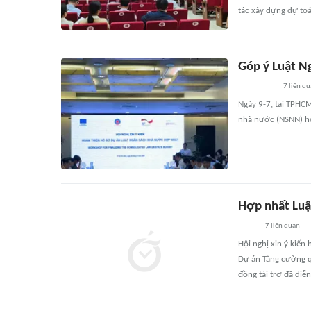
tác xây dựng dự toá
Góp ý Luật N
7
liên qu
Ngày 9-7, tại TPHCM
nhà nước (NSNN) h
Hợp nhất Luậ
7
liên quan
Hội nghị xin ý kiế
Dự án Tăng cường q
đồng tài trợ đã diễn