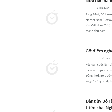
Nửa đầu năm,
3
liên quan
Sáng 24/6, Bộ trưở
gia Việt Nam (Petro
sản Việt Nam (TKV).
tháng đầu năm.
Gỡ điểm nghẽ
3
liên quan
Kết luận cuộc làm v
bảo đảm nguồn cung
Đồng thời, Bộ trưở
và giữ vững ổn định
Đảng ủy Bộ T
triển khai N