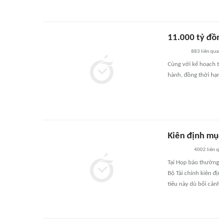
11.000 tỷ đồn
883
liên qu
Cùng với kế hoạch 
hành, đồng thời hạn
Kiên định mụ
4002
liên 
Tại Họp báo thường 
Bộ Tài chính kiên đ
tiêu này dù bối cản