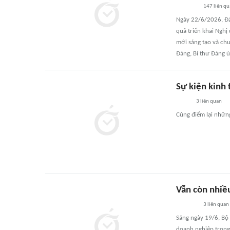
147
liên q
Ngày 22/6/2026, Đả
quả triển khai Nghị
mới sáng tạo và ch
Đảng, Bí thư Đảng ủy
Sự kiện kinh 
3
liên quan
Cùng điểm lại những
Vẫn còn nhiề
3
liên quan
Sáng ngày 19/6, Bộ 
doanh nghiệp trong 