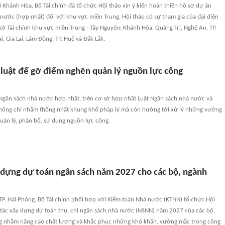
 Khánh Hòa, Bộ Tài chính đã tổ chức Hội thảo xin ý kiến hoàn thiện hồ sơ dự án
nước (hợp nhất) đối với khu vực miền Trung. Hội thảo có sự tham gia của đại diện
ở Tài chính khu vực miền Trung - Tây Nguyên: Khánh Hòa, Quảng Trị, Nghệ An, TP.
, Gia Lai, Lâm Đồng, TP. Huế và Đắk Lắk.
 luật để gỡ điểm nghẽn quản lý nguồn lực công
 Ngân sách nhà nước hợp nhất, trên cơ sở hợp nhất Luật Ngân sách nhà nước và
không chỉ nhằm thống nhất khung khổ pháp lý mà còn hướng tới xử lý những vướng
uản lý, phân bổ, sử dụng nguồn lực công.
 dựng dự toán ngân sách năm 2027 cho các bộ, ngành
 TP. Hải Phòng, Bộ Tài chính phối hợp với Kiểm toán Nhà nước (KTNN) tổ chức Hội
 tác xây dựng dự toán thu, chi ngân sách nhà nước (NSNN) năm 2027 của các bộ,
g nhằm nâng cao chất lượng và khắc phục những khó khăn, vướng mắc trong công