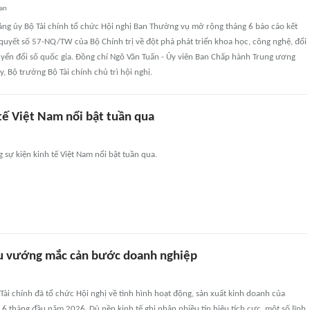
uan
ng ủy Bộ Tài chính tổ chức Hội nghị Ban Thường vụ mở rộng tháng 6 báo cáo kết
 quyết số 57-NQ/TW của Bộ Chính trị về đột phá phát triển khoa học, công nghệ, đổi
uyển đổi số quốc gia. Đồng chí Ngô Văn Tuấn - Ủy viên Ban Chấp hành Trung ương
, Bộ trưởng Bộ Tài chính chủ trì hội nghị.
tế Việt Nam nổi bật tuần qua
 sự kiện kinh tế Việt Nam nổi bật tuần qua.
u vướng mắc cản bước doanh nghiệp
Tài chính đã tổ chức Hội nghị về tình hình hoạt động, sản xuất kinh doanh của
6 tháng đầu năm 2026. Dù nền kinh tế ghi nhận nhiều tín hiệu tích cực, một số lĩnh