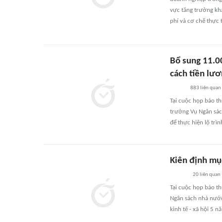
vực tăng trưởng khả
phí và cơ chế thực t
Bổ sung 11.00
cách tiền lư
883
liên quan
Tại cuộc họp báo t
trưởng Vụ Ngân sác
để thực hiện lộ trì
Kiên định mục
20
liên quan
Tại cuộc họp báo t
Ngân sách nhà nước 
kinh tế - xã hội 5 