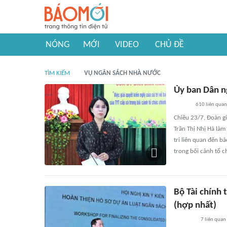
NÓNG
MỚI
VIDEO
CHỦ ĐỀ
TÌM KIẾM
VỤ NGÂN SÁCH NHÀ NƯỚC
Ủy ban Dân ng
610
liên quan
Chiều 23/7, Đoàn g
Trần Thị Nhị Hà làm 
tri liên quan đến b
trong bối cảnh tổ 
Bộ Tài chính 
(hợp nhất)
7
liên quan