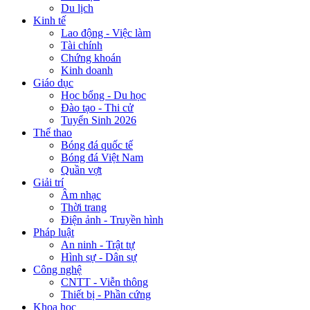
Du lịch
Kinh tế
Lao động - Việc làm
Tài chính
Chứng khoán
Kinh doanh
Giáo dục
Học bổng - Du học
Đào tạo - Thi cử
Tuyển Sinh 2026
Thể thao
Bóng đá quốc tế
Bóng đá Việt Nam
Quần vợt
Giải trí
Âm nhạc
Thời trang
Điện ảnh - Truyền hình
Pháp luật
An ninh - Trật tự
Hình sự - Dân sự
Công nghệ
CNTT - Viễn thông
Thiết bị - Phần cứng
Khoa học