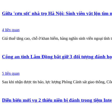
Giữa 'cơn sốt' nhà trọ Hà Nội: Sinh viên vật lộn tìm 
4
liên quan
Giá thuê tăng cao, chỗ ở khan hiếm, hàng nghìn sinh viên ngoại tỉnh 
Công an tỉnh Lâm Đồng bắt giữ 3 đối tượng đánh h
5
liên quan
Sau khi nhận được tin báo, lực lượng Phòng Cảnh sát giao thông, C
Diễn biến mới vụ 2 thiếu niên bị đánh trong tiệm In