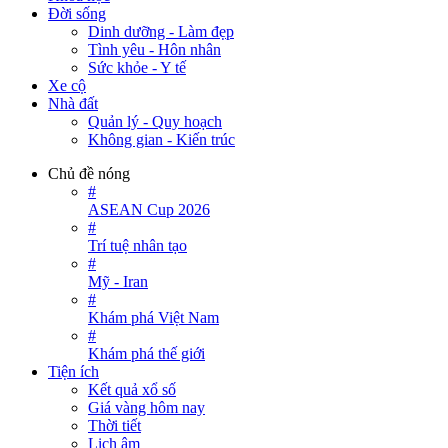
Đời sống
Dinh dưỡng - Làm đẹp
Tình yêu - Hôn nhân
Sức khỏe - Y tế
Xe cộ
Nhà đất
Quản lý - Quy hoạch
Không gian - Kiến trúc
Chủ đề nóng
#
ASEAN Cup 2026
#
Trí tuệ nhân tạo
#
Mỹ - Iran
#
Khám phá Việt Nam
#
Khám phá thế giới
Tiện ích
Kết quả xổ số
Giá vàng hôm nay
Thời tiết
Lịch âm