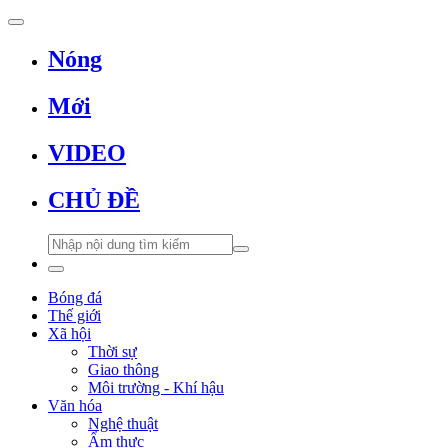
Nóng
Mới
VIDEO
CHỦ ĐỀ
Bóng đá
Thế giới
Xã hội
Thời sự
Giao thông
Môi trường - Khí hậu
Văn hóa
Nghệ thuật
Ẩm thực