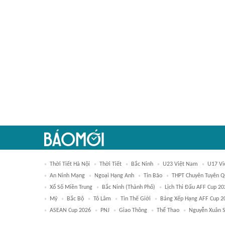
Thời Tiết Hà Nội
Thời Tiết
Bắc Ninh
U23 Việt Nam
U17 Vi
An Ninh Mạng
Ngoại Hạng Anh
Tin Bão
THPT Chuyên Tuyên 
Xổ Số Miền Trung
Bắc Ninh (thành Phố)
Lịch Thi Đấu AFF Cup 20
Mỹ
Bắc Bộ
Tô Lâm
Tin Thế Giới
Bảng Xếp Hạng AFF Cup 2
ASEAN Cup 2026
PNJ
Giao Thông
Thể Thao
Nguyễn Xuân 