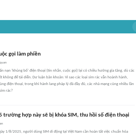
uộc gọi làm phiền
 quan
ấn nạn 'khủng bố' điện thoại (tin nhắn, cuộc gọi) lại có chiều hướng gia tăng, dù các
 không để tái diễn. Dư luận băn khoăn: Vì sao các loại sim rác vẫn hoành hành,
ng điện thoại, trong khi hành lang pháp lý đã đầy đủ, các nhà mạng cũng nhiều lần
sim rác?
5 trường hợp này sẽ bị khóa SIM, thu hồi số điện thoại
an
gày 1/8/2025, người dùng SIM di động tại Việt Nam cần hoàn tất việc chuẩn hóa