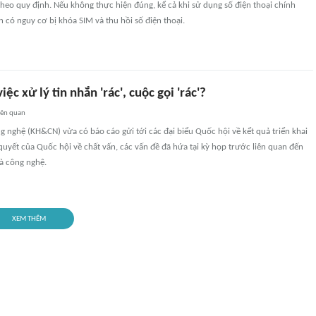
theo quy định. Nếu không thực hiện đúng, kể cả khi sử dụng số điện thoại chính
 có nguy cơ bị khóa SIM và thu hồi số điện thoại.
iệc xử lý tin nhắn 'rác', cuộc gọi 'rác'?
iên quan
 nghệ (KH&CN) vừa có báo cáo gửi tới các đại biểu Quốc hội về kểt quả triển khai
quyết của Quốc hội về chất vấn, các vấn đề đã hứa tại kỳ họp trước liên quan đến
à công nghệ.
XEM THÊM