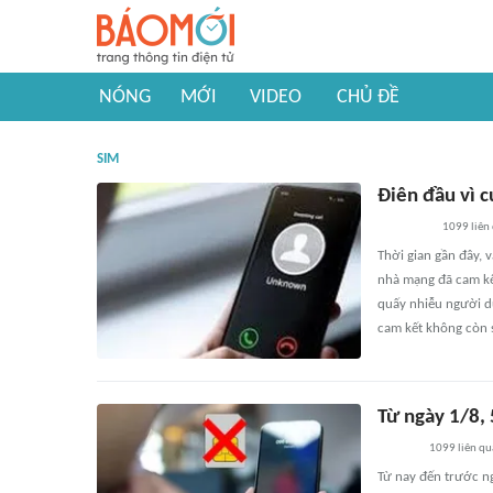
NÓNG
MỚI
VIDEO
CHỦ ĐỀ
SIM
Điên đầu vì c
1099
liên
Thời gian gần đây, v
nhà mạng đã cam kết
quấy nhiễu người dù
cam kết không còn 
Từ ngày 1/8, 
1099
liên qu
Từ nay đến trước n