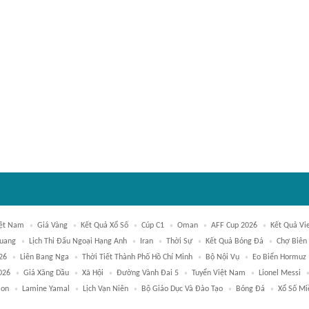
ệt Nam
Giá Vàng
Kết Quả Xổ Số
Cúp C1
Oman
AFF Cup 2026
Kết Quả Vi
Quang
Lịch Thi Đấu Ngoại Hạng Anh
Iran
Thời Sự
Kết Quả Bóng Đá
Chợ Biên
26
Liên Bang Nga
Thời Tiết Thành Phố Hồ Chí Minh
Bộ Nội Vụ
Eo Biển Hormuz
026
Giá Xăng Dầu
Xã Hội
Đường Vành Đai 5
Tuyển Việt Nam
Lionel Messi
Son
Lamine Yamal
Lịch Vạn Niên
Bộ Giáo Dục Và Đào Tạo
Bóng Đá
Xổ Số Mi