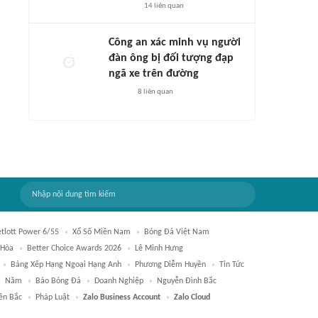
14
liên quan
Công an xác minh vụ người
đàn ông bị đối tượng đạp
ngã xe trên đường
8
liên quan
etlott Power 6/55
Xổ Số Miền Nam
Bóng Đá Việt Nam
 Hòa
Better Choice Awards 2026
Lê Minh Hưng
Bảng Xếp Hạng Ngoại Hạng Anh
Phương Diễm Huyền
Tin Tức
Năm
Báo Bóng Đá
Doanh Nghiệp
Nguyễn Đình Bắc
ền Bắc
Pháp Luật
Zalo Business Account
Zalo Cloud