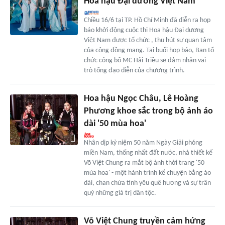
Hoa hậu Đại dương Việt Nam
Chiều 16/6 tại TP. Hồ Chí Minh đã diễn ra họp
báo khởi động cuộc thi Hoa hậu Đại dương
Việt Nam được tổ chức , thu hút sự quan tâm
của cộng đồng mạng. Tại buổi họp báo, Ban tổ
chức công bố MC Hải Triều sẽ đảm nhận vai
trò tổng đạo diễn của chương trình.
Hoa hậu Ngọc Châu, Lê Hoàng
Phương khoe sắc trong bộ ảnh áo
dài '50 mùa hoa'
Nhân dịp kỷ niệm 50 năm Ngày Giải phóng
miền Nam, thống nhất đất nước, nhà thiết kế
Võ Việt Chung ra mắt bộ ảnh thời trang '50
mùa hoa' - một hành trình kể chuyện bằng áo
dài, chan chứa tình yêu quê hương và sự trân
quý những giá trị dân tộc.
Võ Việt Chung truyền cảm hứng