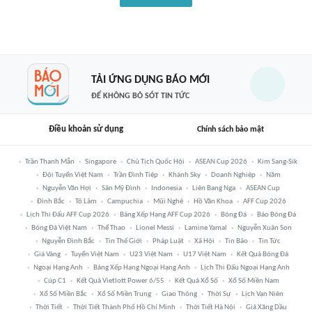
TẢI ỨNG DỤNG BÁO MỚI
ĐỂ KHÔNG BỎ SÓT TIN TỨC
Điều khoản sử dụng
Chính sách bảo mật
Trần Thanh Mẫn
Singapore
Chủ Tịch Quốc Hội
ASEAN Cup 2026
Kim Sang-Sik
Đội Tuyển Việt Nam
Trần Đình Tiệp
Khánh Sky
Doanh Nghiệp
Năm
Nguyễn Văn Hợi
Sân Mỹ Đình
Indonesia
Liên Bang Nga
ASEAN Cup
Đình Bắc
Tô Lâm
Campuchia
Mũi Nghê
Hồ Văn Khoa
AFF Cup 2026
Lịch Thi Đấu AFF Cup 2026
Bảng Xếp Hạng AFF Cup 2026
Bóng Đá
Báo Bóng Đá
Bóng Đá Việt Nam
Thể Thao
Lionel Messi
Lamine Yamal
Nguyễn Xuân Son
Nguyễn Đình Bắc
Tin Thế Giới
Pháp Luật
Xã Hội
Tin Bão
Tin Tức
Giá Vàng
Tuyển Việt Nam
U23 Việt Nam
U17 Việt Nam
Kết Quả Bóng Đá
Ngoại Hạng Anh
Bảng Xếp Hạng Ngoại Hạng Anh
Lịch Thi Đấu Ngoại Hạng Anh
Cúp C1
Kết Quả Vietlott Power 6/55
Kết Quả Xổ Số
Xổ Số Miền Nam
Xổ Số Miền Bắc
Xổ Số Miền Trung
Giao Thông
Thời Sự
Lịch Vạn Niên
Thời Tiết
Thời Tiết Thành Phố Hồ Chí Minh
Thời Tiết Hà Nội
Giá Xăng Dầu