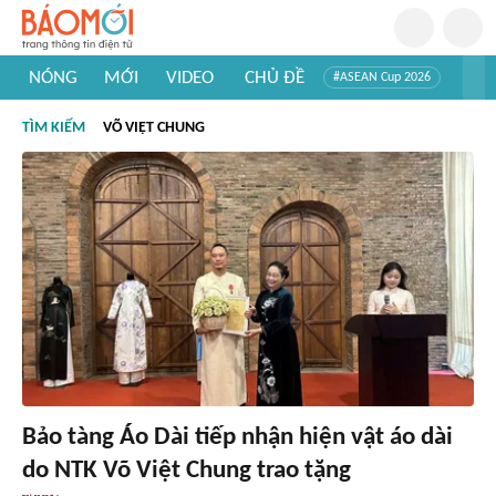
NÓNG
MỚI
VIDEO
CHỦ ĐỀ
#ASEAN Cup 2026
#Trí tuệ nhân tạo
#Mỹ - Iran
#Khám phá Việt Nam
TÌM KIẾM
VÕ VIỆT CHUNG
#Khám phá thế giới
Bảo tàng Áo Dài tiếp nhận hiện vật áo dài
do NTK Võ Việt Chung trao tặng