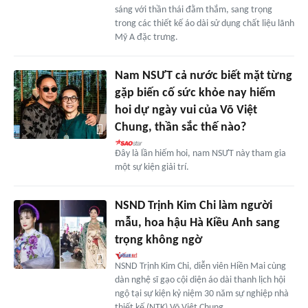
sáng với thần thái đằm thắm, sang trọng
trong các thiết kế áo dài sử dụng chất liệu lãnh
Mỹ A đặc trưng.
Nam NSƯT cả nước biết mặt từng
gặp biến cố sức khỏe nay hiếm
hoi dự ngày vui của Võ Việt
Chung, thần sắc thế nào?
Đây là lần hiếm hoi, nam NSƯT này tham gia
một sự kiện giải trí.
NSND Trịnh Kim Chi làm người
mẫu, hoa hậu Hà Kiều Anh sang
trọng không ngờ
NSND Trịnh Kim Chi, diễn viên Hiền Mai cùng
dàn nghệ sĩ gạo cội diện áo dài thanh lịch hội
ngộ tại sự kiện kỷ niệm 30 năm sự nghiệp nhà
thiết kế (NTK) Võ Việt Chung.