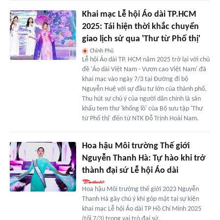
Khai mạc Lễ hội Áo dài TP.HCM
2025: Tái hiện thời khắc chuyển
giao lịch sử qua 'Thư từ Phố thị'
Chính Phủ
Lễ hội Áo dài TP. HCM năm 2025 trở lại với chủ
đề 'Áo dài Việt Nam - Vươn cao Việt Nam' đã
khai mạc vào ngày 7/3 tại Đường đi bộ
Nguyễn Huệ với sự đầu tư lớn của thành phố.
Thu hút sự chú ý của người dân chính là sân
khấu tem thư 'khổng lồ' của Bộ sưu tập 'Thư
từ Phố thị' đến từ NTK Đỗ Trịnh Hoài Nam.
Hoa hậu Môi trường Thế giới
Nguyễn Thanh Hà: Tự hào khi trở
thành đại sứ Lễ hội Áo dài
Hoa hậu Môi trường thế giới 2023 Nguyễn
Thanh Hà gây chú ý khi góp mặt tại sự kiện
khai mạc Lễ hội Áo dài TP Hồ Chí Minh 2025
(tối 7/3) trong vai trò đại sứ.