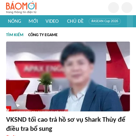
NÓNG
MỚI
VIDEO
CHỦ ĐỀ
#ASEAN Cup 2026
#Trí tuệ nhân tạo
#Mỹ - Iran
#Khám phá Việt Nam
TÌM KIẾM
CÔNG TY EGAME
#Khám phá thế giới
VKSND tối cao trả hồ sơ vụ Shark Thủy để
điều tra bổ sung