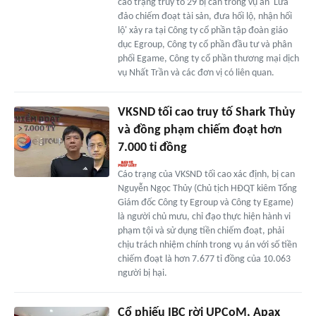
cáo trạng truy tố 29 bị can trong vụ án 'Lừa
đảo chiếm đoạt tài sản, đưa hối lộ, nhận hối
lộ' xảy ra tại Công ty cổ phần tập đoàn giáo
dục Egroup, Công ty cổ phần đầu tư và phân
phối Egame, Công ty cổ phần thương mại dịch
vụ Nhất Trần và các đơn vị có liên quan.
VKSND tối cao truy tố Shark Thủy
và đồng phạm chiếm đoạt hơn
7.000 tỉ đồng
Cáo trạng của VKSND tối cao xác định, bị can
Nguyễn Ngọc Thủy (Chủ tịch HĐQT kiêm Tổng
Giám đốc Công ty Egroup và Công ty Egame)
là người chủ mưu, chỉ đạo thực hiện hành vi
phạm tội và sử dụng tiền chiếm đoạt, phải
chịu trách nhiệm chính trong vụ án với số tiền
chiếm đoạt là hơn 7.677 tỉ đồng của 10.063
người bị hại.
Cổ phiếu IBC rời UPCoM, Apax