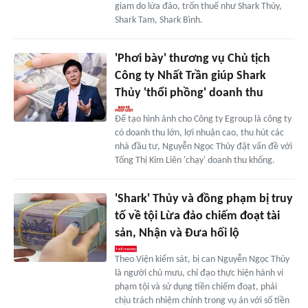
giam do lừa đảo, trốn thuế như Shark Thủy,
Shark Tam, Shark Bình.
'Phơi bày' thương vụ Chủ tịch
Công ty Nhất Trần giúp Shark
Thủy 'thổi phồng' doanh thu
Để tạo hình ảnh cho Công ty Egroup là công ty
có doanh thu lớn, lợi nhuận cao, thu hút các
nhà đầu tư, Nguyễn Ngọc Thủy đặt vấn đề với
Tống Thị Kim Liên 'chạy' doanh thu khống.
'Shark' Thủy và đồng phạm bị truy
tố về tội Lừa đảo chiếm đoạt tài
sản, Nhận và Đưa hối lộ
Theo Viện kiểm sát, bị can Nguyễn Ngọc Thủy
là người chủ mưu, chỉ đạo thực hiện hành vi
phạm tội và sử dụng tiền chiếm đoạt, phải
chịu trách nhiệm chính trong vụ án với số tiền