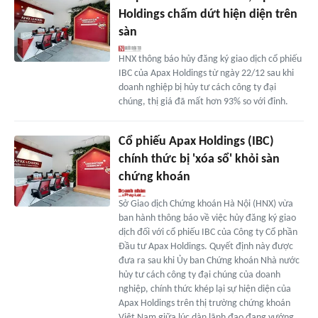
Holdings chấm dứt hiện diện trên
sàn
HNX thông báo hủy đăng ký giao dịch cổ phiếu
IBC của Apax Holdings từ ngày 22/12 sau khi
doanh nghiệp bị hủy tư cách công ty đại
chúng, thị giá đã mất hơn 93% so với đỉnh.
Cổ phiếu Apax Holdings (IBC)
chính thức bị 'xóa sổ' khỏi sàn
chứng khoán
Sở Giao dịch Chứng khoán Hà Nội (HNX) vừa
ban hành thông báo về việc hủy đăng ký giao
dịch đối với cổ phiếu IBC của Công ty Cổ phần
Đầu tư Apax Holdings. Quyết định này được
đưa ra sau khi Ủy ban Chứng khoán Nhà nước
hủy tư cách công ty đại chúng của doanh
nghiệp, chính thức khép lại sự hiện diện của
Apax Holdings trên thị trường chứng khoán
Việt Nam giữa lúc dàn lãnh đạo đang vướng