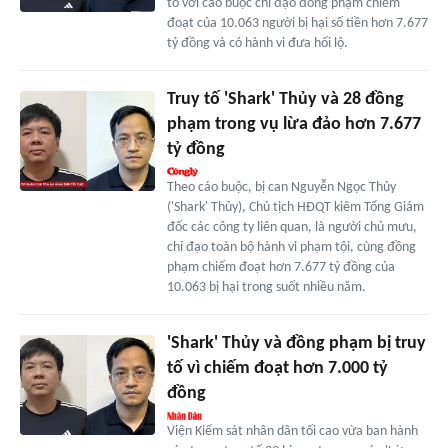
tố với cáo buộc chỉ đạo đồng phạm chiếm
đoạt của 10.063 người bị hại số tiền hơn 7.677
tỷ đồng và có hành vi đưa hối lộ.
Truy tố 'Shark' Thủy và 28 đồng
phạm trong vụ lừa đảo hơn 7.677
tỷ đồng
Theo cáo buộc, bị can Nguyễn Ngọc Thủy
('Shark' Thủy), Chủ tịch HĐQT kiêm Tổng Giám
đốc các công ty liên quan, là người chủ mưu,
chỉ đạo toàn bộ hành vi phạm tội, cùng đồng
phạm chiếm đoạt hơn 7.677 tỷ đồng của
10.063 bị hại trong suốt nhiều năm.
'Shark' Thủy và đồng phạm bị truy
tố vì chiếm đoạt hơn 7.000 tỷ
đồng
Viện Kiểm sát nhân dân tối cao vừa ban hành