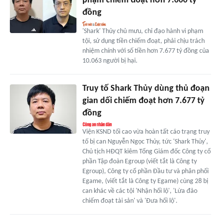
phạm chiếm đoạt hơn 7.000 tỷ
đồng
'Shark' Thủy chủ mưu, chỉ đạo hành vi phạm
tội, sử dụng tiền chiếm đoạt, phải chịu trách
nhiệm chính với số tiền hơn 7.677 tỷ đồng của
10.063 người bị hại.
Truy tố Shark Thủy dùng thủ đoạn
gian dối chiếm đoạt hơn 7.677 tỷ
đồng
Viện KSND tối cao vừa hoàn tất cáo trạng truy
tố bị can Nguyễn Ngọc Thủy, tức 'Shark Thủy',
Chủ tịch HĐQT kiêm Tổng Giám đốc Công ty cổ
phần Tập đoàn Egroup (viết tắt là Công ty
Egroup), Công ty cổ phần Đầu tư và phân phối
Egame, (viết tắt là Công ty Egame) cùng 28 bị
can khác về các tội 'Nhận hối lộ', 'Lừa đảo
chiếm đoạt tài sản' và 'Đưa hối lộ'.