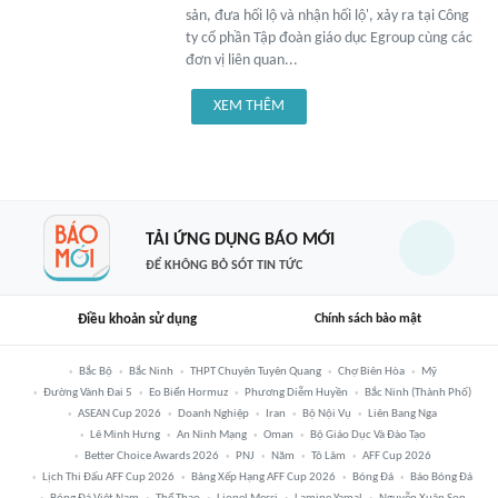
sản, đưa hối lộ và nhận hối lộ', xảy ra tại Công
ty cổ phần Tập đoàn giáo dục Egroup cùng các
đơn vị liên quan...
XEM THÊM
TẢI ỨNG DỤNG BÁO MỚI
ĐỂ KHÔNG BỎ SÓT TIN TỨC
Điều khoản sử dụng
Chính sách bảo mật
Bắc Bộ
Bắc Ninh
THPT Chuyên Tuyên Quang
Chợ Biên Hòa
Mỹ
Đường Vành Đai 5
Eo Biển Hormuz
Phương Diễm Huyền
Bắc Ninh (thành Phố)
ASEAN Cup 2026
Doanh Nghiệp
Iran
Bộ Nội Vụ
Liên Bang Nga
Lê Minh Hưng
An Ninh Mạng
Oman
Bộ Giáo Dục Và Đào Tạo
Better Choice Awards 2026
PNJ
Năm
Tô Lâm
AFF Cup 2026
Lịch Thi Đấu AFF Cup 2026
Bảng Xếp Hạng AFF Cup 2026
Bóng Đá
Báo Bóng Đá
Bóng Đá Việt Nam
Thể Thao
Lionel Messi
Lamine Yamal
Nguyễn Xuân Son